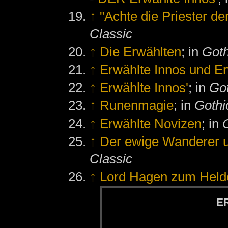
↑
"Achte die Priester de
Classic
↑
Die Erwählten
; in
Goth
↑
Erwählte Innos und E
↑
Erwählte Innos'
; in
Got
↑
Runenmagie
; in
Gothic
↑
Erwählte Novizen
; in
↑
Der ewige Wanderer u
Classic
↑
Lord Hagen zum Held
ER