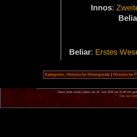
In­nos
:
Zwei­
Be­li­
Be­li­ar
:
Ers­tes We­
Kategorien
:
Historische Hintergründe
|
Historische 
Diese Seite wurde zuletzt am 20. Juni 2026 um 11:46 Uhr geä
Über den Got