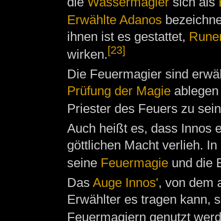
die
Wassermagier
sich als
Erwählte Adanos
bezeichne
ihnen ist es gestattet,
Rune
[23]
wirken.
Die Feuermagier sind erwäh
Prüfung der Magie
ablegen 
Priester des Feuers zu sein
Auch heißt es, dass Innos e
göttlichen Macht verlieh. I
seine
Feuermagie
und die 
Das
Auge Innos'
, von dem a
Erwählter es tragen kann, s
Feuermagiern genutzt wer