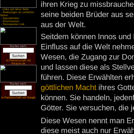
ihren Krieg zu missbrauch
-
Links auf diese Seite
seine beiden Brüder aus se
-
Änderungen an verlinkten
Seiten
-
Spezialseiten
-
Druckversion
aus der Welt.
-
Permanenter Link
Seitdem können Innos und B
Einfluss auf die Welt nehm
Suchen nach:
Wesen, die Zugang zur Do
In Partnerschaft mit
Amazon.de
und lassen diese als Stellv
führen. Diese Erwählten erh
Suchen nach:
göttlichen Macht
ihres Gotte
können. Sie handeln, jedenf
In Partnerschaft mit Google
Götter. Sie versuchen, die 
Diese Wesen nennt man Erw
diese meist auch nur Erwäh