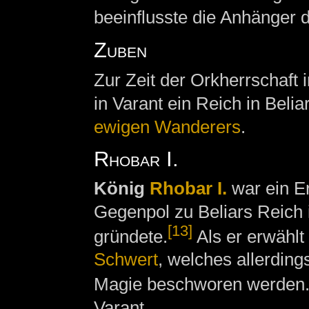
beeinflusste die Anhänger 
Zuben
Zur Zeit der Orkherrschaft
in Varant ein Reich in Bel
ewigen Wanderers
.
Rhobar I.
König
Rhobar I.
war ein Er
Gegenpol zu Beliars Reich 
[13]
gründete.
Als er erwählt 
Schwert
, welches allerding
Magie beschworen werden
Varant.