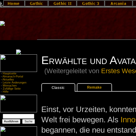
Erwählte und Avata
(Weitergeleitet von
Erstes Wes
-
Hauptseite
-
Almanach-Portal
-
Aktuelles
-
Letzte Änderungen
-
Mitmachen
Remake
Classic
-
Zufällige Seite
-
Hilfe
Einst, vor Urzeiten, konnten
Welt frei bewegen. Als
Inno
begannen, die neu entstan