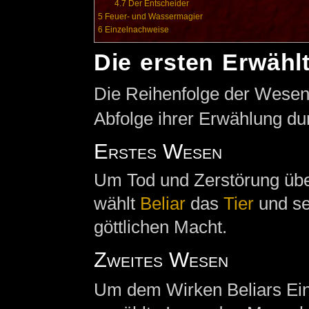
4.7
Der Entscheider
5
Feuer- und Wassermagier
6
Einzelnachweise
Die ersten Erwähl
Die Reihenfolge der Wesen e
Abfolge ihrer Erwählung dur
Erstes Wesen
Um Tod und Zerstörung über
wählt
Beliar
das
Tier
und se
göttlichen Macht.
Zweites Wesen
Um dem Wirken Beliars Einh