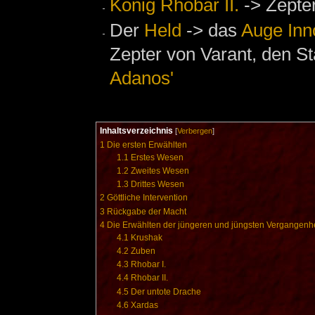
König Rhobar II.
-> Zepter
Der
Held
-> das
Auge Inn
Zepter von Varant, den S
Adanos'
Inhaltsverzeichnis
[
Verbergen
]
1
Die ersten Erwählten
1.1
Erstes Wesen
1.2
Zweites Wesen
1.3
Drittes Wesen
2
Göttliche Intervention
3
Rückgabe der Macht
4
Die Erwählten der jüngeren und jüngsten Vergangenhe
4.1
Krushak
4.2
Zuben
4.3
Rhobar I.
4.4
Rhobar II.
4.5
Der untote Drache
4.6
Xardas