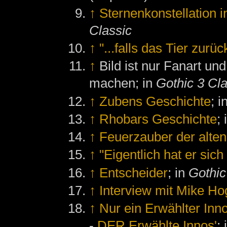
↑
Sternenkonstellation in
Classic
↑
"...falls das Tier zurü
↑
Bild ist nur Fanart un
machen; in
Gothic 3 Cla
↑
Zubens Geschichte
; i
↑
Rhobars Geschichte
;
↑
Feuerzauber der alte
↑
"Eigentlich hat er si
↑
Entscheider
; in
Gothic
↑
Interview mit Mike H
↑
Nur ein Erwählter Inno
-
DER Erwählte Innos'
;