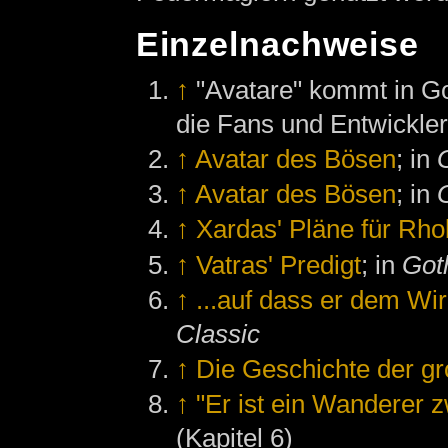
Einzelnachweise
↑
"Avatare" kommt in Go
die Fans und Entwickler
↑
Avatar des Bösen
; in
↑
Avatar des Bösen
; in
↑
Xardas' Pläne für Rh
↑
Vatras' Predigt
; in
Goth
↑
...auf dass er dem Wirk
Classic
↑
Die Geschichte der gr
↑
"Er ist ein Wanderer 
(Kapitel 6)