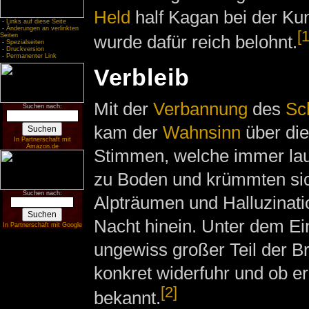
Held
half Kagan bei der K
-
Links auf diese Seite
-
Änderungen an verlinkten
[1
wurde dafür reich belohnt.
Seiten
-
Spezialseiten
-
Druckversion
-
Permanenter Link
Verbleib
Mit der
Verbannung
des
Sc
Suchen nach:
kam der
Wahnsinn
über di
In Partnerschaft mit
Amazon.de
Stimmen, welche immer laut
zu Boden und krümmten sic
Suchen nach:
Alpträumen und Halluzinatio
Nacht hinein. Unter dem Ei
In Partnerschaft mit Google
ungewiss großer Teil der B
konkret widerfuhr und ob er
[2]
bekannt.