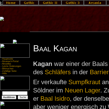
Baal Kagan
-
Hauptseite
-
Almanach-Portal
Kagan
war einer der Baals 
-
Aktuelles
-
Letzte Änderungen
-
Mitmachen
des
Schläfers
in der
Barrie
-
Zufällige Seite
-
Hilfe
Er verkaufte
Sumpfkraut
an
Söldner im
Neuen Lager
. 
er
Baal Isidro
, der denselbe
aber weniger energisch zu