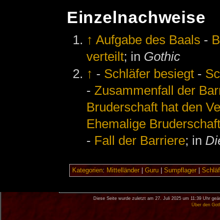
Einzelnachweise
↑
Aufgabe des Baals
-
B
verteilt
; in
Gothic
↑
-
Schläfer besiegt
-
Sc
-
Zusammenfall der Bar
Bruderschaft hat den Ve
Ehemalige Bruderschaf
-
Fall der Barriere
; in
Di
Kategorien
:
Mittelländer
|
Guru
|
Sumpflager
|
Schläf
Diese Seite wurde zuletzt am 27. Juli 2025 um 11:39 Uhr geä
Über den Got