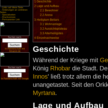
1
Geschichte
2
Lage und Aufbau
-
Links auf diese Seite
-
Änderungen an verlinkten
2.1
Bewohner
Seiten
2.2
Arena
-
Spezialseiten
-
Druckversion
3
Heiligtum Beliars
-
Permanenter Link
3.1
Wohnanlage
3.2
Aussichtsplateau
3.3
Allerheiligstes
Suchen nach:
4
Einzelnachweise
Geschichte
In Partnerschaft mit
Amazon.de
Während der Kriege mit
Ge
König
Rhobar
die Stadt. De
Suchen nach:
Innos
' ließ trotz allem die h
In Partnerschaft mit Google
unangetastet. Seit den Ork
Myrtana
.
Lage und Aufbau