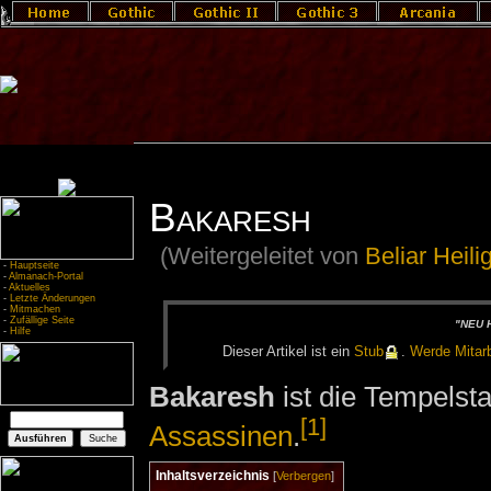
Bakaresh
(Weitergeleitet von
Beliar Heil
-
Hauptseite
-
Almanach-Portal
-
Aktuelles
-
Letzte Änderungen
-
Mitmachen
-
Zufällige Seite
"NEU H
-
Hilfe
Die­ser Ar­ti­kel ist ein
Stub
.
Wer­de Mit­ar­b
Bakaresh
ist die Tempelsta
[1]
Assassinen
.
Inhaltsverzeichnis
[
Verbergen
]