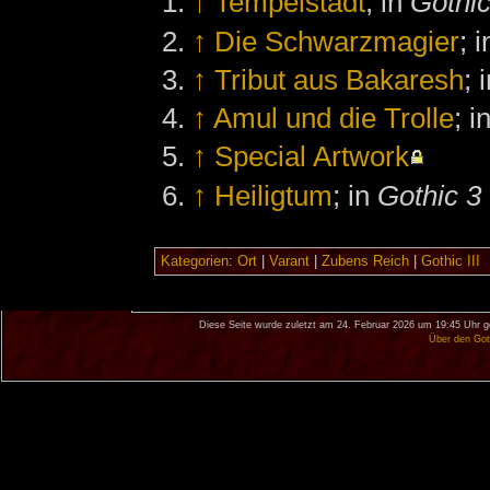
↑
Tempelstadt
; in
Gothic
↑
Die Schwarzmagier
; 
↑
Tribut aus Bakaresh
; 
↑
Amul und die Trolle
; i
↑
Special Artwork
↑
Heiligtum
; in
Gothic 3
Kategorien
:
Ort
|
Varant
|
Zubens Reich
|
Gothic III
Diese Seite wurde zuletzt am 24. Februar 2026 um 19:45 Uhr g
Über den Got