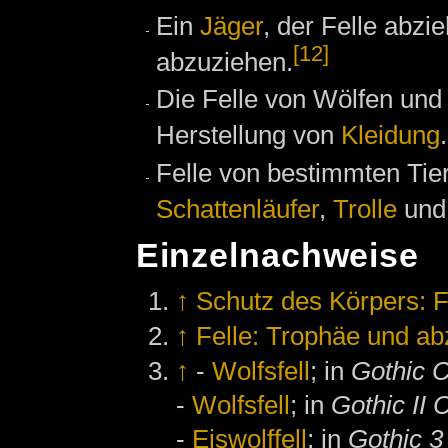
Ein
Jäger
, der Felle abzi
[12]
abzuziehen.
Die Felle von Wölfen und 
Herstellung von
Kleidung
.
Felle von bestimmten Tier
Schattenläufer
,
Trolle
un
Einzelnachweise
↑
Schutz des Körpers: F
↑
Felle: Trophäe und ab
↑
-
Wolfsfell
; in
Gothic C
-
Wolfsfell
; in
Gothic II 
-
Eiswolffell
; in
Gothic 3