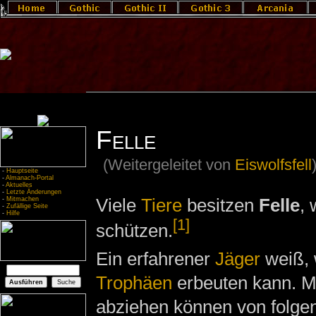
Felle
(Weitergeleitet von
Eiswolfsfell
-
Hauptseite
-
Almanach-Portal
-
Aktuelles
-
Letzte Änderungen
Viele
Tiere
besitzen
Felle
, 
-
Mitmachen
-
Zufällige Seite
-
Hilfe
[1]
schützen.
Ein erfahrener
Jäger
weiß, 
Trophäen
erbeuten kann. Mi
abziehen können von folgen