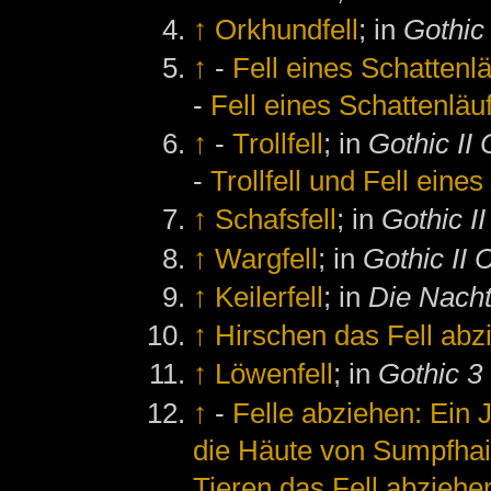
↑
Orkhundfell
; in
Gothic
↑
-
Fell eines Schattenl
-
Fell eines Schattenläu
↑
-
Trollfell
; in
Gothic II 
-
Trollfell und Fell eine
↑
Schafsfell
; in
Gothic II
↑
Wargfell
; in
Gothic II 
↑
Keilerfell
; in
Die Nach
↑
Hirschen das Fell abz
↑
Löwenfell
; in
Gothic 3
↑
-
Felle abziehen: Ein 
die Häute von Sumpfhai
Tieren das Fell abziehe