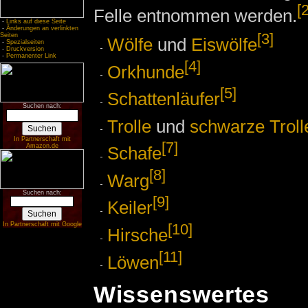
[2
Felle entnommen werden.
-
Links auf diese Seite
-
Änderungen an verlinkten
[3]
Seiten
Wölfe
und
Eiswölfe
-
Spezialseiten
-
Druckversion
-
Permanenter Link
[4]
Orkhunde
[5]
Schattenläufer
Suchen nach:
Trolle
und
schwarze Troll
In Partnerschaft mit
[7]
Amazon.de
Schafe
[8]
Warg
Suchen nach:
[9]
Keiler
[10]
In Partnerschaft mit Google
Hirsche
[11]
Löwen
Wissenswertes