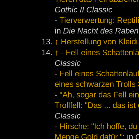
Gothic II Classic
-
Tierverwertung: Reptil
in
Die Nacht des Raben
↑
Herstellung von Kleid
↑
-
Fell eines Schattenlä
Classic
-
Fell eines Schattenläuf
eines schwarzen Trolls
-
"Ah, sogar das Fell ei
Trollfell: "Das ... das i
Classic
-
Hirsche: "Ich hoffe, d
Menge Gold dafür."
; in
G