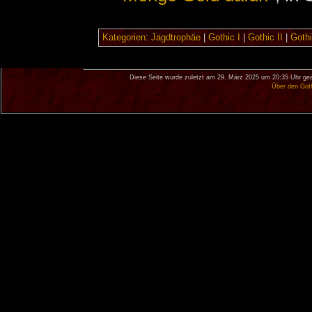
Kategorien
:
Jagdtrophäe
|
Gothic I
|
Gothic II
|
Gothi
Diese Seite wurde zuletzt am 29. März 2025 um 20:35 Uhr geä
Über den Got