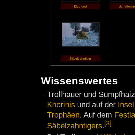
Bluthund
Schattenlä
Säbelzahntiger
Wissenswertes
Trollhauer und Sumpfhai
Khorinis
und auf der
Insel
Trophäen
. Auf dem
Festl
[3]
Säbelzahntigers
.