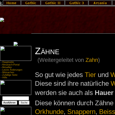
Zähne
(Weitergeleitet von
Zahn
)
-
Hauptseite
-
Almanach-Portal
-
Aktuelles
-
Letzte Änderungen
So gut wie jedes
Tier
und
W
-
Mitmachen
-
Zufällige Seite
-
Hilfe
Diese sind ihre natürliche
W
werden sie auch als
Hauer
Diese können durch Zähne
Orkhunde
,
Snappern
,
Beis