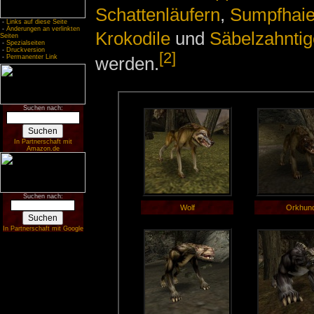
Schattenläufern
,
Sumpfhai
-
Links auf diese Seite
-
Änderungen an verlinkten
Krokodile
und
Säbelzahntig
Seiten
-
Spezialseiten
-
Druckversion
[2]
werden.
-
Permanenter Link
Suchen nach:
In Partnerschaft mit
Amazon.de
Suchen nach:
Wolf
Orkhun
In Partnerschaft mit Google