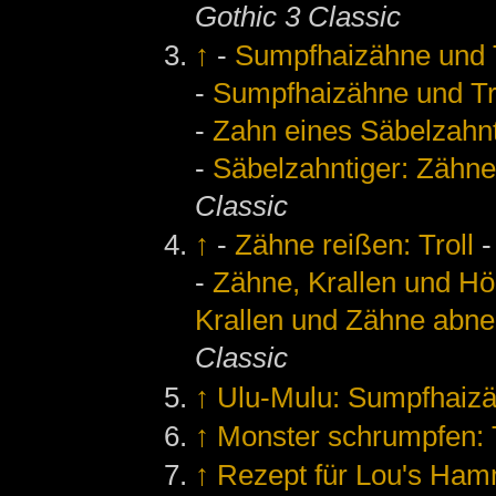
Gothic 3 Classic
↑
-
Sumpfhaizähne und T
-
Sumpfhaizähne und Tr
-
Zahn eines Säbelzahnt
-
Säbelzahntiger: Zähne
Classic
↑
-
Zähne reißen: Troll
-
Zähne, Krallen und Hör
Krallen und Zähne abn
Classic
↑
Ulu-Mulu: Sumpfhaizäh
↑
Monster schrumpfen: 
↑
Rezept für Lou's Ham