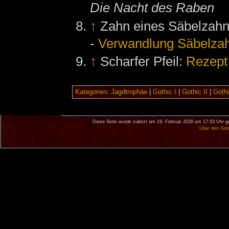
Die Nacht des Raben
↑
Zahn eines Säbelzahnt
-
Verwandlung Säbelzah
↑
Scharfer Pfeil:
Rezept
Kategorien
:
Jagdtrophäe
|
Gothic I
|
Gothic II
|
Gothi
Diese Seite wurde zuletzt am 19. Februar 2026 um 17:53 Uhr g
Über den Got