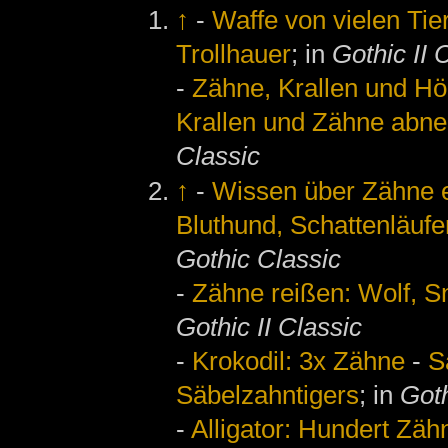
↑
-
Waffe von vielen Ti
Trollhauer
; in
Gothic II 
-
Zähne, Krallen und Hör
Krallen und Zähne abn
Classic
↑
-
Wissen über Zähne e
Bluthund, Schattenläufe
Gothic Classic
-
Zähne reißen: Wolf, Sn
Gothic II Classic
-
Krokodil: 3x Zähne
-
S
Säbelzahntigers
; in
Goth
-
Alligator: Hundert Zäh