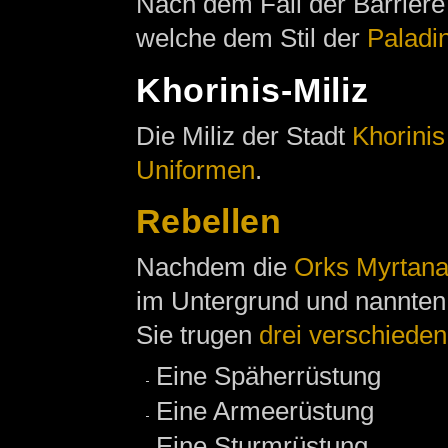
Nach dem Fall der Barriere
welche dem Stil der
Paladi
Khorinis-Miliz
Die Miliz der Stadt
Khorinis
Uniformen
.
Rebellen
Nachdem die
Orks
Myrtan
im Untergrund und nannten 
Sie trugen
drei verschiede
Eine Späherrüstung
Eine Armeerüstung
Eine Sturmrüstung