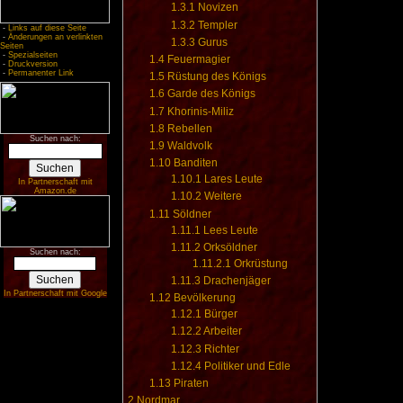
1.3.1
Novizen
1.3.2
Templer
-
Links auf diese Seite
-
Änderungen an verlinkten
1.3.3
Gurus
Seiten
-
Spezialseiten
1.4
Feuermagier
-
Druckversion
-
Permanenter Link
1.5
Rüstung des Königs
1.6
Garde des Königs
1.7
Khorinis-Miliz
1.8
Rebellen
Suchen nach:
1.9
Waldvolk
1.10
Banditen
1.10.1
Lares Leute
In Partnerschaft mit
Amazon.de
1.10.2
Weitere
1.11
Söldner
1.11.1
Lees Leute
1.11.2
Orksöldner
Suchen nach:
1.11.2.1
Orkrüstung
1.11.3
Drachenjäger
In Partnerschaft mit Google
1.12
Bevölkerung
1.12.1
Bürger
1.12.2
Arbeiter
1.12.3
Richter
1.12.4
Politiker und Edle
1.13
Piraten
2
Nordmar