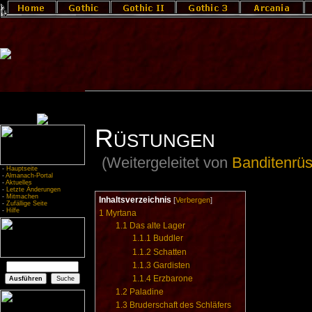
Rüstungen
(Weitergeleitet von
Banditenrü
-
Hauptseite
-
Almanach-Portal
-
Aktuelles
-
Letzte Änderungen
-
Mitmachen
Inhaltsverzeichnis
[
Verbergen
]
-
Zufällige Seite
-
Hilfe
1
Myrtana
1.1
Das alte Lager
1.1.1
Buddler
1.1.2
Schatten
1.1.3
Gardisten
1.1.4
Erzbarone
1.2
Paladine
1.3
Bruderschaft des Schläfers