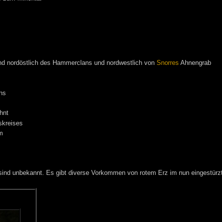
nd nordöstlich des Hammerclans und nordwestlich von
Snorres
Ahnengrab
ns
hnt
skreises
m
ind unbekannt. Es gibt diverse Vorkommen von rotem Erz im nun eingestür