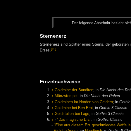
Der fol­gen­de Ab­schnitt be­zieht sic
Sternenerz
Sternenerz
sind Splitter eines Sterns, der geborsten 
[10]
Erzes.
Einzelnachweise
↑
Goldmine der Banditen
; in
Die Nacht des Ra
↑
Münzstempel
; in
Die Nacht des Raben
↑
Goldminen im Norden von Geldern
; in
Gothic
↑
Goldmine bei Ben Erai
; in
Gothic 3 Classic
↑
Goldstollen bei Lago
; in
Gothic 3 Classic
↑
-
"Das magische Erz"
; in
Gothic Classic
-
"Eine aus diesem Erz geschmiedete Waffe is
-
Violette Adern
; im
Handbuch
zu
Gothic II Cla