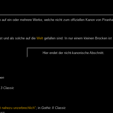
h auf ein oder meh­re­re Wer­ke, wel­che nicht zum of­fi­zi­el­len Ka­non von Pi­ran­h
ist und als solche auf die
Welt
gefallen sind. In nur einem kleinen Brocken ist
Hier en­det der nicht-ka­no­ni­sche Ab­schnitt.
ben
 3 Classic
t nahezu unzerbrechlich"
; in
Gothic II Classic
ssic