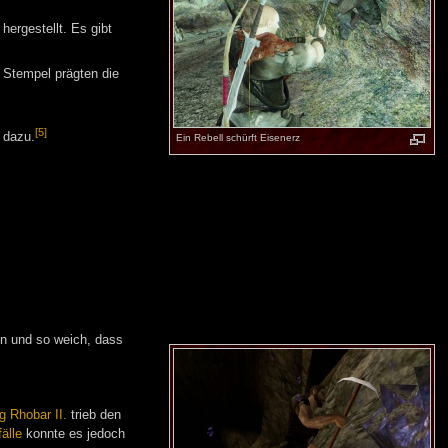
ergestellt. Es gibt
 Stempel prägten die
[5]
 dazu.
Ein Rebell schürft Eisenerz
en und so weich, dass
g Rhobar II.
trieb den
älle
konnte es jedoch