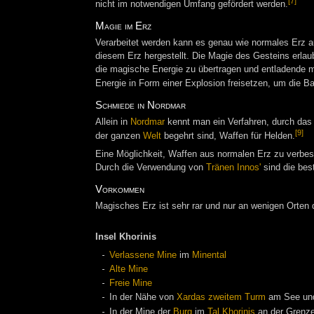
[7]
nicht im notwendigen Umfang gefördert werden.
Magie im Erz
Verarbeitet werden kann es genau wie normales Erz a
diesem Erz hergestellt. Die Magie des Gesteins erlau
die magische Energie zu übertragen und entladende
Energie in Form einer Explosion freisetzen, um die Bar
Schmiede in Nordmar
Allein in
Nordmar
kennt man ein Verfahren, durch das 
[9]
der ganzen
Welt
begehrt sind, Waffen für Helden.
Eine Möglichkeit, Waffen aus normalen Erz zu verbes
Durch die Verwendung von
Tränen Innos'
sind die bes
Vorkommen
Magisches Erz ist sehr rar und nur an wenigen Orten 
Insel Khorinis
Verlassene Mine
im
Minental
Alte Mine
Freie Mine
In der Nähe von
Xardas zweitem Turm
am See un
In der Mine der
Burg
im
Tal Khorinis
an der Grenze