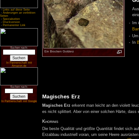
Go
Aus
-
Links auf diese Seite
-
Änderungen an verlinkten
ein
Seiten
-
Spezialseiten
-
Druckversion
Im 
-
Permanenter Link
Ban
U
In
B
Suchen nach:
Ein Brocken Golderz
In Partnerschaft mit
Amazon.de
Suchen nach:
Magisches Erz
In Partnerschaft mit Google
Magisches Erz
erkennt man leicht an den violett leu
es nicht splittert. Aber von einer solchen Härte, dass
Khorinis
Die beste Qualität und größte Quantität findet sich au
Erzabbau industriell voran, um seine Heere ausrüs