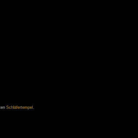
zten
Schläfertempel
.