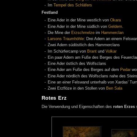
Im
Tempel des Schläfers
Festland
Eine Ader in der Mine westlich von
Okara
Eine Ader in der Mine südlich von
Geldern
.
Die Mine der
Erzschmelze
im
Hammerclan
Larsons Traumhöhle
: Drei Adern an einem Felswa
Zwei Adern südöstlich des Hammerclans
Im Schürfercamp von
Brant
und
Volkar
Ein paar Adern am Fuße des Berges des Feuercla
Eine Ader östlich des Wolfsclans
Eine Ader am Fuße des Berges auf dem
Pedar
wo
Eine Ader nördlich des Wolfsclans nahe des Stein
Eine an einer Felswand unterhalb von Xardas' Tur
Zwei Erzflöze in den Stollen von
Ben Sala
Rotes Erz
Die Verwendung und Eigenschaften des
roten Erzes
s