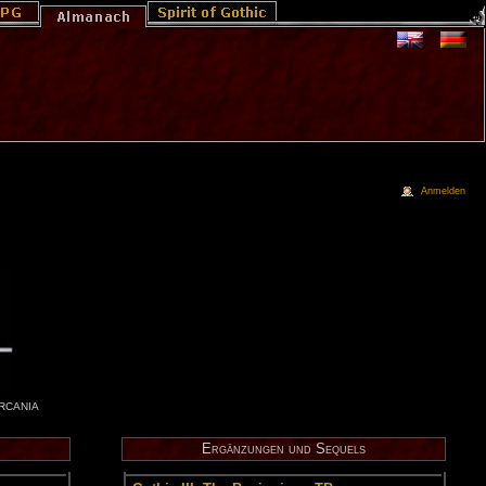
Anmelden
RCANIA
Er­gän­zun­gen und Se­quels