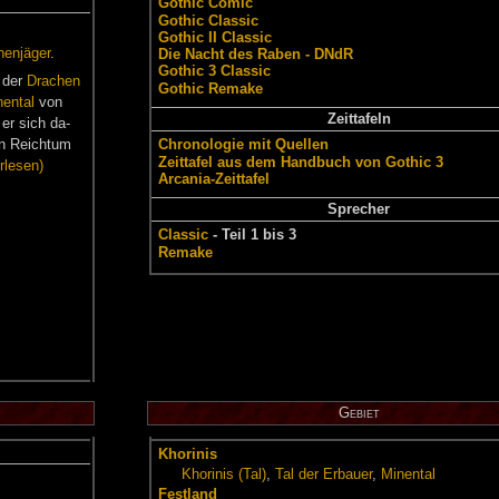
Go­t­hic Co­mic
Go­t­hic Clas­sic
Go­t­hic II Clas­sic
en­jä­ger
.
Die Nacht des Ra­ben - DNdR
Go­t­hic 3 Clas­sic
 der
Dra­chen
Go­t­hic Re­make
nen­tal
von
Zeit­ta­feln
 er sich da­
en Reich­tum
Chro­no­lo­gie mit Quel­len
Zeit­ta­fel aus dem Hand­buch von Go­t­hic 3
r­le­sen)
Ar­ca­nia-Zeit­ta­fel
Spre­cher
Clas­sic
- Teil 1 bis 3
Re­make
Ge­biet
Kho­ri­nis
Kho­ri­nis (Tal)
,
Tal der Er­bau­er
,
Mi­nen­tal
Fest­land