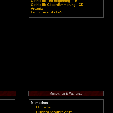
Go­t­hic III: The Be­gin­ning - TB
Go­t­hic III: Göt­ter­däm­me­rung - GD
Ar­ca­nia
Fall of Setar­rif - FoS
Mit­ma­chen & Wei­te­res
Mit­ma­chen
Mit­ma­chen
Drin­gend be­nö­tig­te Ar­ti­kel