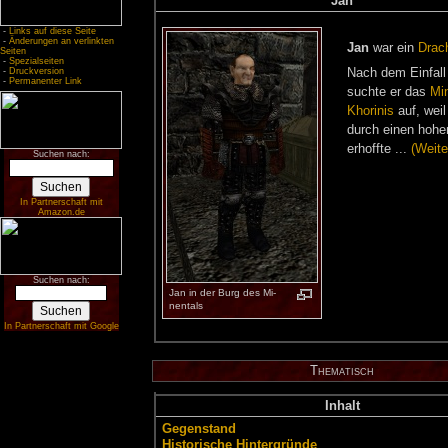
Jan
-
Links auf diese Seite
-
Änderungen an verlinkten
Jan
war ein
Dra­ch
Seiten
-
Spezialseiten
-
Druckversion
Nach dem Ein­fall
-
Permanenter Link
such­te er das
Mi­
Kho­ri­nis
auf, weil
durch ei­nen ho­h
er­hoff­te ...
(Wei­te
Suchen nach:
In Partnerschaft mit
Amazon.de
Suchen nach:
Jan in der Burg des Mi­
nen­tals
In Partnerschaft mit Google
The­ma­tisch
In­halt
Ge­gen­stand
His­to­ri­sche Hin­ter­grün­de