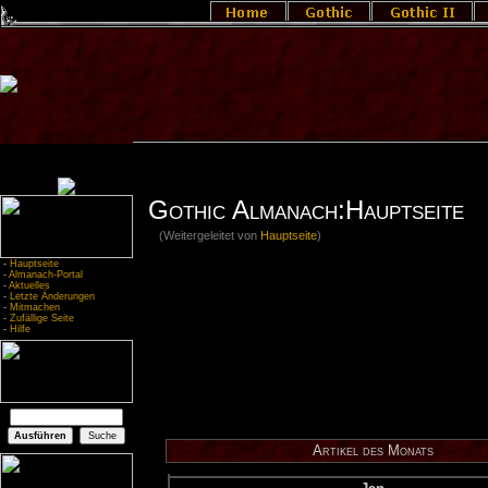
Gothic Almanach:Hauptseite
(Weitergeleitet von
Hauptseite
)
-
Hauptseite
-
Almanach-Portal
-
Aktuelles
-
Letzte Änderungen
-
Mitmachen
-
Zufällige Seite
-
Hilfe
Ar­ti­kel des Mo­nats