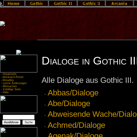
Dialoge in Gothic II
-
Hauptseite
-
Almanach-Portal
Alle Dialoge aus Gothic III.
-
Aktuelles
-
Letzte Änderungen
-
Mitmachen
-
Zufällige Seite
Abbas/Dialoge
-
Hilfe
Abe/Dialoge
Abweisende Wache/Dial
Achmed/Dialoge
Agenak/Dialoge