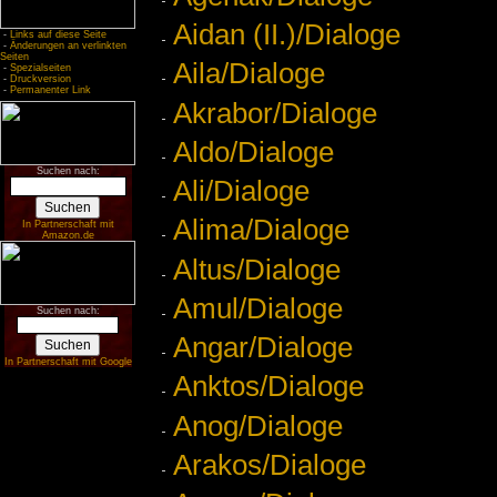
Aidan (II.)/Dialoge
-
Links auf diese Seite
-
Änderungen an verlinkten
Seiten
Aila/Dialoge
-
Spezialseiten
-
Druckversion
-
Permanenter Link
Akrabor/Dialoge
Aldo/Dialoge
Suchen nach:
Ali/Dialoge
Alima/Dialoge
In Partnerschaft mit
Amazon.de
Altus/Dialoge
Amul/Dialoge
Suchen nach:
Angar/Dialoge
In Partnerschaft mit Google
Anktos/Dialoge
Anog/Dialoge
Arakos/Dialoge