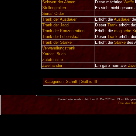
Schwert der Ahnen
Diese mächtige
Waffe
Stollengrollen
Es sieht nicht gesund 
Surus' Order
Trank der Ausdauer
Erhöht die
Ausdauer
de
Trank der Jagd
Dieser
Trank
erhöht d
Trank der Konzentration
Erhöht die
magische Kr
Trank der Lebenskraft
Dieser
Trank
erhöht di
Trank der Stärke
Erhöht die
Stärke
des A
Verwandlungstrank
Xardas' Buch
Zutatenliste
Zweihänder
Ein ganz normaler
Zwe
Kategorien
:
Schrift
|
Gothic III
Diese Seite wurde zuletzt am 8. Mai 2023 um 21:45 Uhr geän
Über den Got