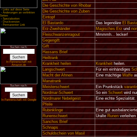
Die Geschichte von Rhobar
-
Links auf diese Seite
Die Geschichte von Zuben
-
Änderungen an verlinkten
Seiten
Eintopf
-
Spezialseiten
-
Druckversion
El Bastardo
Das legendäre
El Bast
-
Permanenter Link
Erz-Zweihänder
Magisches Erz
und
no
Fleischwanzenragout
Mmmmh... lecker!
Gegengift
-
Gift
Suchen nach:
Hassans Brief
Heiltrank
In Partnerschaft mit
Krankheit heilen
Krankheit
heilen.
Amazon.de
Langschwert
Für ein einhändiges
Sc
Macht der Ahnen
Eine mächtige
Waffe
a
Manatrank
Suchen nach:
Meisterschwert
Ein Prunkstück
varanti
Nordmar-Schwert
So ein
Schwert
wird nu
Nordmarer Nebelgeist
Eine echte Spezialität.
In Partnerschaft mit Google
Pfeile
Rubinklinge
Eine gut ausbalancierte
Runenschwert
Uralte
Runen
verleihen
Sanchos Brief
Schnaps
Schuldschein von Masil