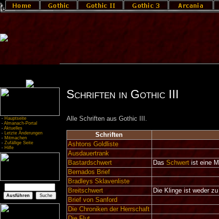
Schriften in Gothic III
Alle Schriften aus Gothic III.
-
Hauptseite
-
Almanach-Portal
-
Aktuelles
-
Letzte Änderungen
Schriften
-
Mitmachen
-
Zufällige Seite
Ashtons Goldliste
-
Hilfe
Ausdauertrank
Bastardschwert
Das
Schwert
ist eine 
Bernados Brief
Bradleys Sklavenliste
Breitschwert
Die Klinge ist weder zu
Brief von Sanford
Die Chroniken der Herrschaft
Die Flut