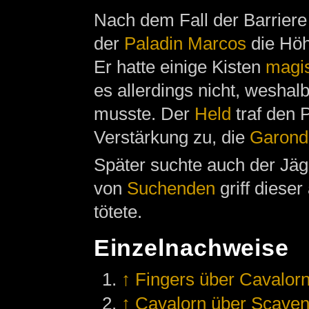
Nach dem Fall der Barriere 
der
Paladin
Marcos
die Höhl
Er hatte einige Kisten
magi
es allerdings nicht, weshalb
musste. Der
Held
traf den 
Verstärkung zu, die
Garond
Später suchte auch der Jä
von
Suchenden
griff diese
tötete.
Einzelnachweise
↑
Fingers über Cavalor
↑
Cavalorn über Scave