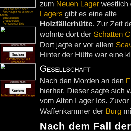
zum
Neuen Lager
westlich
-
Links auf diese Seite
Lagers
gibt es eine alte
-
Änderungen an verlinkten
Seiten
-
Spezialseiten
-
Druckversion
Holzfällerhütte
. Zur Zeit d
-
Permanenter Link
wohnte dort der
Schatten
C
Dort jagte er vor allem
Sca
Suchen nach:
Hinter der Hütte war eine kl
In Partnerschaft mit
Amazon.de
Gesellschaft
Nach den Morden an den
F
Suchen nach:
hierher. Dieser sagte sich
In Partnerschaft mit Google
vom Alten Lager los. Zuvor
Waffenkammer der
Burg
mi
Nach dem Fall der