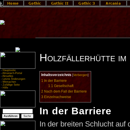
Holzfällerhütte im
-
Hauptseite
-
Almanach-Portal
Inhaltsverzeichnis
[
Verbergen
]
-
Aktuelles
-
Letzte Änderungen
1
In der Barriere
-
Mitmachen
-
Zufällige Seite
1.1
Gesellschaft
-
Hilfe
2
Nach dem Fall der Barriere
3
Einzelnachweise
In der Barriere
In der breiten Schlucht au