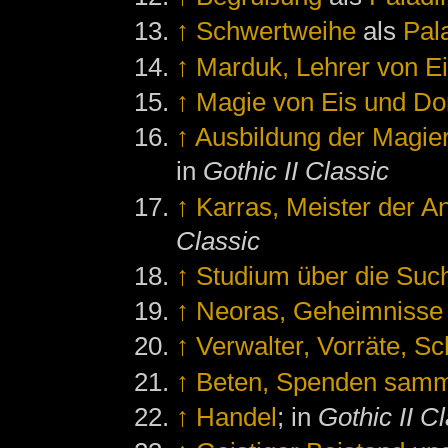
↑
Schwertweihe
als
Pal
↑
Marduk, Lehrer von E
↑
Magie von Eis und Do
↑
Ausbildung der Magier
in
Gothic II Classic
↑
Karras, Meister der 
Classic
↑
Studium über die Su
↑
Neoras, Geheimnisse
↑
Verwalter, Vorräte, Sc
↑
Beten, Spenden samm
↑
Handel
; in
Gothic II C