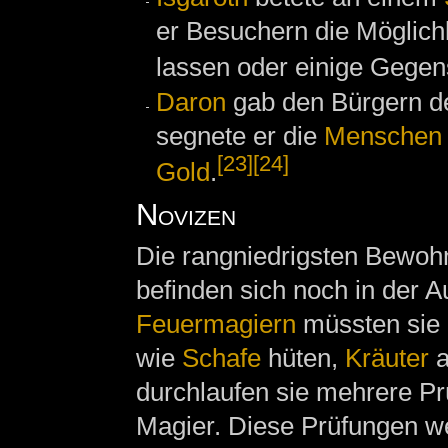
er Besuchern die Möglichk
lassen oder einige Gegen
Daron
gab den Bürgern d
segnete er die
Menschen
[23]
[24]
Gold
.
Novizen
Die rangniedrigsten Bewohn
befinden sich noch in der 
Feuermagiern
müssten sie a
wie
Schafe
hüten,
Kräuter
a
durchlaufen sie mehrere Pr
Magier. Diese Prüfungen w