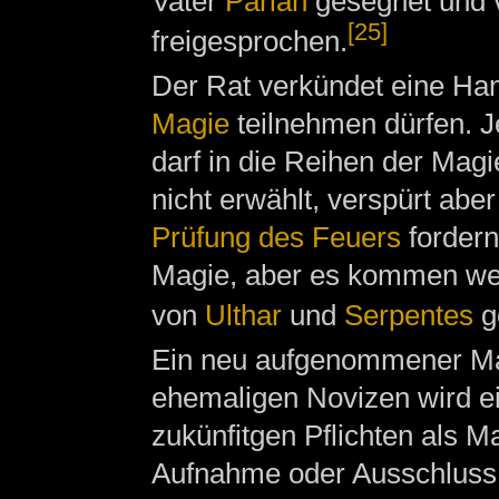
Vater
Parlan
gesegnet und 
[25]
freigesprochen.
Der Rat verkündet eine Ha
Magie
teilnehmen dürfen. Je
darf in die Reihen der Ma
nicht erwählt, verspürt ab
Prüfung des Feuers
fordern
Magie, aber es kommen weit
von
Ulthar
und
Serpentes
ge
Ein neu aufgenommener Mag
ehemaligen Novizen wird e
zukünfitgen Pflichten als M
Aufnahme oder Ausschluss 