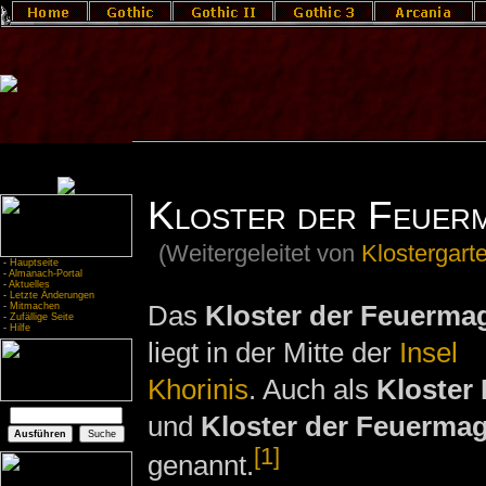
Kloster der Feuer
(Weitergeleitet von
Klostergart
-
Hauptseite
-
Almanach-Portal
-
Aktuelles
-
Letzte Änderungen
Das
Kloster der Feuermag
-
Mitmachen
-
Zufällige Seite
-
Hilfe
liegt in der Mitte der
Insel
Khorinis
. Auch als
Kloster 
und
Kloster der Feuermag
[1]
genannt.