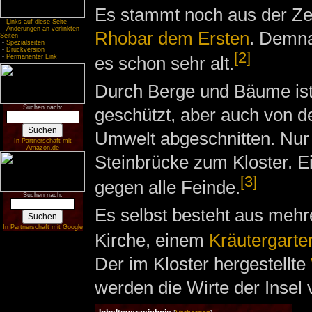
Es stammt noch aus der Ze
-
Links auf diese Seite
-
Änderungen an verlinkten
Rhobar dem Ersten
. Demna
Seiten
-
Spezialseiten
-
Druckversion
[2]
es schon sehr alt.
-
Permanenter Link
Durch Berge und Bäume ist
Suchen nach:
geschützt, aber auch von d
Umwelt abgeschnitten. Nur 
In Partnerschaft mit
Amazon.de
Steinbrücke zum Kloster. E
[3]
gegen alle Feinde.
Suchen nach:
Es selbst besteht aus mehr
In Partnerschaft mit Google
Kirche, einem
Kräutergarte
Der im Kloster hergestellte
werden die Wirte der Insel 