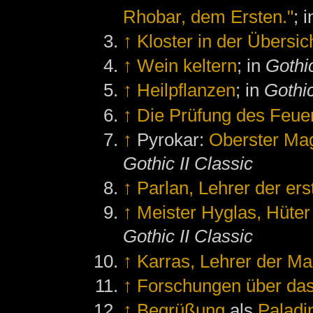
Rhobar, dem Ersten."
; 
↑
Kloster in der Übersic
↑
Wein keltern
; in
Gothic
↑
Heilpflanzen
; in
Gothic
↑
Die Prüfung des Feue
↑
Pyrokar:
Oberster Mag
Gothic II Classic
↑
Parlan, Lehrer der er
↑
Meister Hyglas, Hüte
Gothic II Classic
↑
Karras, Lehrer der M
↑
Forschungen über das 
↑
Begrüßung
als
Paladi