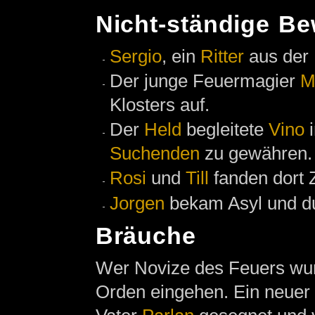
Nicht-ständige B
Sergio
, ein
Ritter
aus der
Der junge Feuermagier
M
Klosters auf.
Der
Held
begleitete
Vino
i
Suchenden
zu gewähren.
Rosi
und
Till
fanden dort Z
Jorgen
bekam Asyl und dur
Bräuche
Wer Novize des Feuers wur
Orden eingehen. Ein neuer