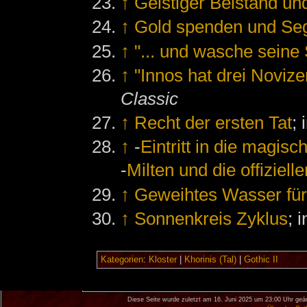
↑
Geistiger Beistand u
↑
Gold spenden und Seg
↑
"... und wasche seine
↑
"Innos hat drei Novizen
Classic
↑
Recht der ersten Tat
; 
↑
-
Eintritt in die magisc
-
Milten und die offiziell
↑
Geweihtes Wasser für
↑
Sonnenkreis Zyklus
; 
Kategorien
:
Kloster
|
Khorinis (Tal)
|
Gothic II
Diese Seite wurde zuletzt am 16. Juni 2025 um 23:00 Uhr geä