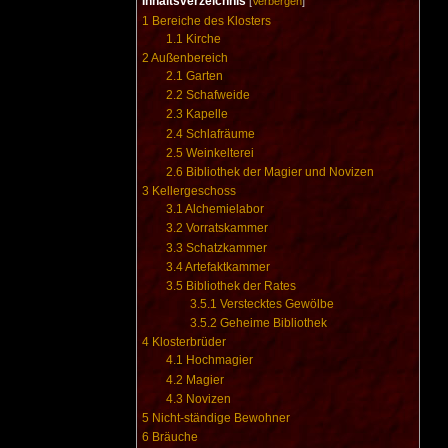
Inhaltsverzeichnis
[
Verbergen
]
1
Bereiche des Klosters
1.1
Kirche
2
Außenbereich
2.1
Garten
2.2
Schafweide
2.3
Kapelle
2.4
Schlafräume
2.5
Weinkelterei
2.6
Bibliothek der Magier und Novizen
3
Kellergeschoss
3.1
Alchemielabor
3.2
Vorratskammer
3.3
Schatzkammer
3.4
Artefaktkammer
3.5
Bibliothek der Rates
3.5.1
Verstecktes Gewölbe
3.5.2
Geheime Bibliothek
4
Klosterbrüder
4.1
Hochmagier
4.2
Magier
4.3
Novizen
5
Nicht-ständige Bewohner
6
Bräuche