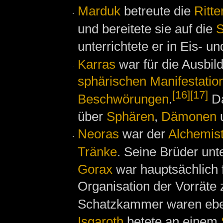
Marduk
betreute die
Ritte
und bereitete sie auf die
S
unterrichtete er in Eis- u
Karras
war für die Ausbil
sphärischen Manifestatio
[16]
[17]
Beschwörungen
.
Da
über
Sphären
,
Dämonen
Neoras
war der
Alchemis
Tränke
. Seine Brüder unte
Gorax
war hauptsächlich f
Organisation der Vorräte 
Schatzkammer waren eben
Isgaroth
betete an einem