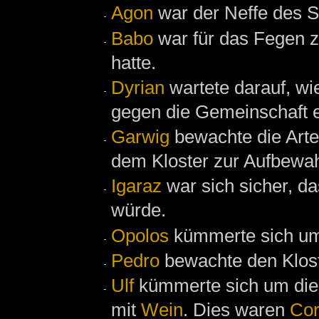
Agon
war der Neffe des S
Babo
war für das Fegen zu
hatte.
Dyrian
wartete darauf, wi
gegen die Gemeinschaft 
Garwig
bewachte die Art
dem Kloster zur Aufbewa
Igaraz
war sich sicher, d
würde.
Opolos
kümmerte sich u
Pedro
bewachte den Klos
Ulf
kümmerte sich um die 
mit
Wein
. Dies waren
Co