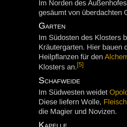
Im Norden des Außenhofes s
gesäumt von überdachten 
Garten
Im Südosten des Klosters be
Kräutergarten. Hier bauen 
Heilpflanzen für den
Alchem
[5]
Klosters an.
Schafweide
Im Südwesten weidet
Opol
Diese liefern Wolle,
Fleisch
die Magier und Novizen.
Kapelle