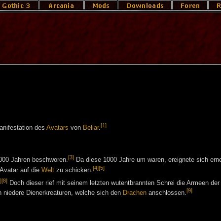
[1]
anifestation des
Avatars
von
Beliar
.
[3]
1000 Jahren beschworen.
Da diese 1000 Jahre um waren, ereignete sich ern
[4]
[5]
 Avatar auf die
Welt
zu schicken.
]
[8]
Doch dieser rief mit seinem letzten wutentbrannten Schrei die Armeen der
[9]
h niedere Dienerkreaturen, welche sich den
Drachen
anschlossen.