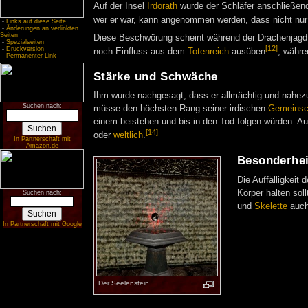
Auf der Insel
Irdorath
wurde der Schläfer anschließend
wer er war, kann angenommen werden, dass nicht nur 
-
Links auf diese Seite
-
Änderungen an verlinkten
Seiten
Diese Beschwörung scheint während der Drachenjag
-
Spezialseiten
[12]
-
Druckversion
noch Einfluss aus dem
Totenreich
ausüben
, währe
-
Permanenter Link
Stärke und Schwäche
Ihm wurde nachgesagt, dass er allmächtig und nahe
Suchen nach:
müsse den höchsten Rang seiner irdischen
Gemeinsc
einem beistehen und bis in den Tod folgen würden. 
[14]
oder
weltlich
.
In Partnerschaft mit
Amazon.de
Besonderhei
Die Auffälligkeit
Körper halten sol
Suchen nach:
und
Skelette
auch
In Partnerschaft mit Google
Der Seelenstein