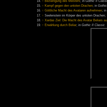
↑
Bezwingung des Meisters
; in
Gothic II Class
↑
Kampf gegen den untoten Drachen
; in
Gothic
↑
Göttliche Macht des Avataren aufnehmen
; i
↑
Seelenstein im Körper des untoten Drachen;
↑
Xardas Ziel: Die Macht des Avatar Beliars 
↑
Erwählung durch Beliar
; in
Gothic II Classic