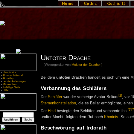
Untoter Drache
(Weitergeleitet von
Meister der Drachen
)
-
Hauptseite
-
Almanach-Portal
Bei dem
untoten Drachen
handelt es sich um eine M
-
Aktuelles
-
Letzte Änderungen
-
Mitmachen
Verbannung des Schläfers
-
Zufällige Seite
-
Hilfe
[2]
Der
Schläfer
war der vorherige Avatar Beliars
, vor 
Sternenkonstellation
, die es Beliar ermöglichte, einen
[6]
[7
Der
Held
besiegte den Schläfer und verbannte ihn.
uralter Macht, folgten dem Ruf nach
Khorinis
. So auc
Beschwörung auf Irdorath