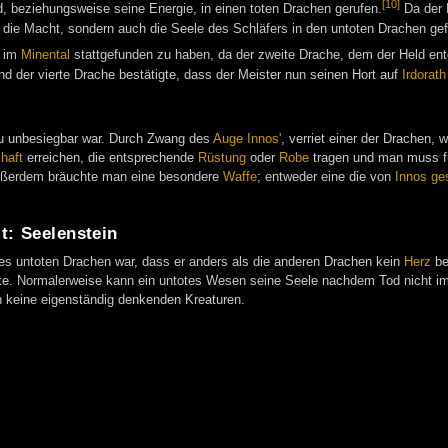
[10]
, beziehungsweise seine Energie, in einen toten Drachen gerufen.
Da der 
die Macht, sondern auch die Seele des Schläfers in den untoten Drachen gef
d im
Minental
stattgefunden zu haben, da der zweite Drache, dem der Held entg
nd der vierte Drache bestätigte, dass der Meister nun seinen Hort auf
Irdorath
zu unbesiegbar war. Durch Zwang des
Auge Innos'
, verriet einer der Drachen,
haft
erreichen, die entsprechende
Rüstung
oder
Robe
tragen und man muss fü
Außerdem bräuchte man eine besondere
Waffe
; entweder eine die von
Innos ge
t: Seelenstein
 des untoten Drachen war, dass er anders als die anderen Drachen kein
Herz
be
lte. Normalerweise kann ein untotes Wesen seine Seele nachdem Tod nicht im
 keine eigenständig denkenden Kreaturen.