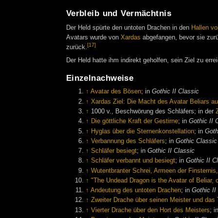
Verbleib und Vermächtnis
Der Held spürte den untoten Drachen in den
Hallen vo
Avatars wurde von
Xardas
abgefangen, bevor sie zurü
[17]
zurück.
Der Held hatte ihm indirekt geholfen, sein Ziel zu erre
Einzelnachweise
↑
Avatar des Bösen
; in
Gothic II Classic
↑
Xardas Ziel: Die Macht des Avatar Beliars 
↑
1000 v., Beschwörung des Schläfers; in der
↑
Die göttliche Kraft der Gestirne
; in
Gothic II 
↑
Hyglas über die Sternenkonstellation
; in
Goth
↑
Verbannung des Schläfers
; in
Gothic Classic
↑
Schläfer besiegt
; in
Gothic II Classic
↑
Schläfer verbannt und besiegt
; in
Gothic II C
↑
Wutentbranter Schrei, Armeen der Finsternis
↑
"The Undead Dragon is the Avatar of Beliar, c
↑
Andeutung des untoten Drachen
; in
Gothic II
↑
Zweiter Drache über seinen Meister und das 
↑
Vierter Drache über den Hort des Meisters
; i