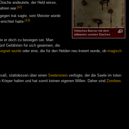
Drache andeutete, der Held wisse,
[11]
ahren war.
egen trat sagte, sein Meister würde
[13]
errichtet hatte.
Orkisches Banner mit dem
stilisierten untoten Drachen
 wie er doch zu besiegen sei. Man
nf Gefährten für sich gewinnen, die
segnet wurde
oder eine, die für den Helden neu kreiert wurde, ob
magisch
saß, stattdessen über einen
Seelenstein
verfügte, der die Seele im toten
 Körper halten und hat somit keinen eigenen Willen. Daher sind
Zombies