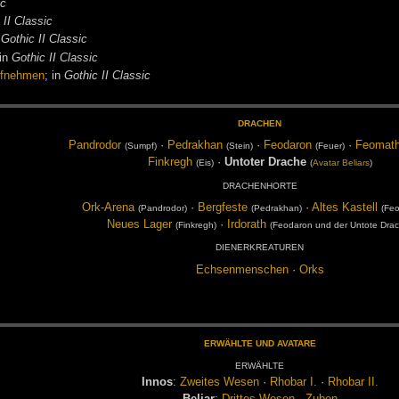
ic
 II Classic
n
Gothic II Classic
 in
Gothic II Classic
aufnehmen
; in
Gothic II Classic
DRA­CHEN
Pand­ro­dor
·
Pe­drak­han
·
Feo­daron
·
Feo­mat­
(Sumpf)
(Stein)
(Feu­er)
Fink­regh
·
Un­to­ter Dra­che
(Eis)
(
Ava­tar
Be­li­ars
)
DRA­CHEN­HOR­TE
Ork-Are­na
·
Berg­fes­te
·
Al­tes Kas­tell
(Pand­ro­dor)
(Pe­drak­han)
(Feo
Neu­es La­ger
·
Ir­do­rath
(Fink­regh)
(Feo­daron und der Un­to­te Dra­
DIENERK­REA­TU­REN
Ech­sen­men­schen
·
Orks
ER­WÄHL­TE UND AVA­TARE
ER­WÄHL­TE
In­nos
:
Zwei­tes We­sen
·
Rho­bar I.
·
Rho­bar II.