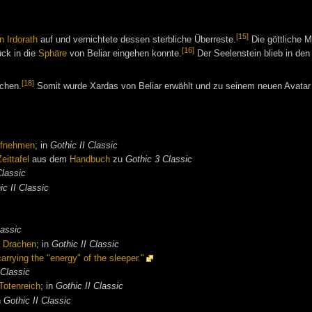
[15]
n Irdorath
auf und vernichtete dessen sterbliche Überreste.
Die göttliche 
[16]
ck in die
Sphäre
von Beliar eingehen konnte.
Der Seelenstein blieb in de
[18]
ichen.
Somit wurde Xardas von Beliar erwählt und zu seinem neuen Avatar e
aufnehmen
; in
Gothic II Classic
Zeittafel
aus dem
Handbuch
zu
Gothic 3 Classic
Classic
ic II Classic
lassic
, Drachen
; in
Gothic II Classic
arrying the "energy" of the sleeper."
 Classic
Totenreich
; in
Gothic II Classic
n
Gothic II Classic