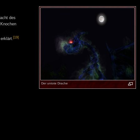
Macht des
n Knochen
[19]
rklärt.
Der untote Drache