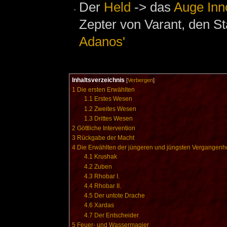
Der
Held
-> das
Auge Inn
Zepter von Varant, den S
Adanos'
Inhaltsverzeichnis
[
Verbergen
]
1
Die ersten Erwählten
1.1
Erstes Wesen
1.2
Zweites Wesen
1.3
Drittes Wesen
2
Göttliche Intervention
3
Rückgabe der Macht
4
Die Erwählten der jüngeren und jüngsten Vergangenhe
4.1
Krushak
4.2
Zuben
4.3
Rhobar I.
4.4
Rhobar II.
4.5
Der untote Drache
4.6
Xardas
4.7
Der Entscheider
5
Feuer- und Wassermagier