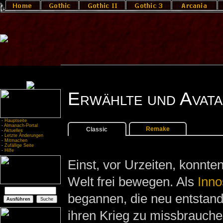
Erwählte und Avata
-
Hauptseite
-
Almanach-Portal
Remake
Classic
-
Aktuelles
-
Letzte Änderungen
-
Mitmachen
-
Zufällige Seite
-
Hilfe
Einst, vor Urzeiten, konnten
Welt frei bewegen. Als
Inno
begannen, die neu entstan
ihren Krieg zu missbrauch