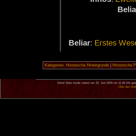
Be­li­
Be­li­ar
:
Ers­tes We­
Kategorien
:
Historische Hintergründe
|
Historische 
Diese Seite wurde zuletzt am 20. Juni 2026 um 11:46 Uhr geä
Über den Got