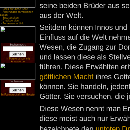
seine beiden Brüder aus se
-
Links auf diese Seite
-
Änderungen an verlinkten
aus der Welt.
Seiten
-
Spezialseiten
-
Druckversion
-
Permanenter Link
Seitdem können Innos und B
Einfluss auf die Welt nehm
Wesen, die Zugang zur Do
Suchen nach:
und lassen diese als Stellv
In Partnerschaft mit
Amazon.de
führen. Diese Erwählten erh
göttlichen Macht
ihres Gotte
Suchen nach:
können. Sie handeln, jedenf
Götter. Sie versuchen, die 
In Partnerschaft mit Google
Diese Wesen nennt man Erw
diese meist auch nur Erwäh
bezeichnete den
untoten D