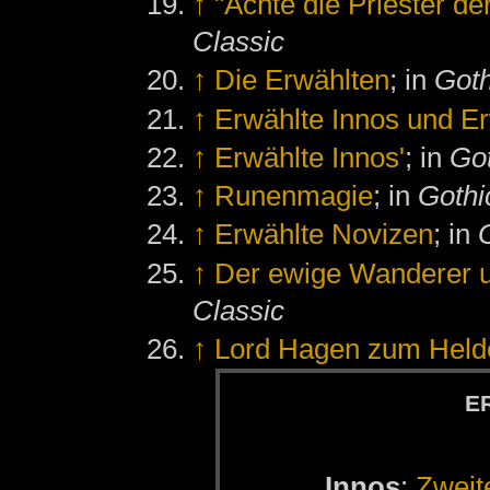
↑
"Achte die Priester de
Classic
↑
Die Erwählten
; in
Goth
↑
Erwählte Innos und E
↑
Erwählte Innos'
; in
Got
↑
Runenmagie
; in
Gothic
↑
Erwählte Novizen
; in
↑
Der ewige Wanderer u
Classic
↑
Lord Hagen zum Held
ER
In­nos
:
Zwei­