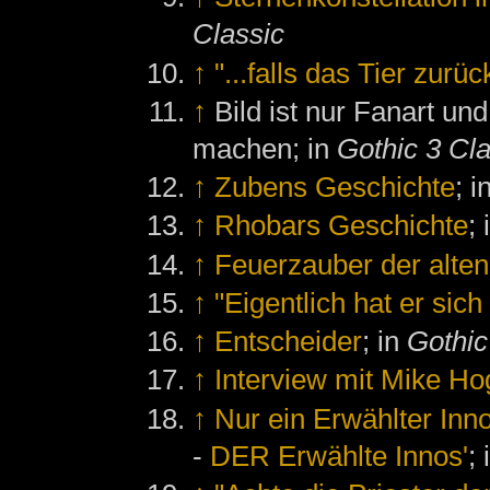
Classic
↑
"...falls das Tier zurü
↑
Bild ist nur Fanart un
machen; in
Gothic 3 Cla
↑
Zubens Geschichte
; i
↑
Rhobars Geschichte
;
↑
Feuerzauber der alte
↑
"Eigentlich hat er si
↑
Entscheider
; in
Gothic
↑
Interview mit Mike H
↑
Nur ein Erwählter Inno
-
DER Erwählte Innos'
;