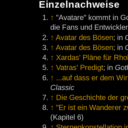
Einzelnachweise
↑
"Avatare" kommt in Go
die Fans und Entwickler
↑
Avatar des Bösen
; in
↑
Avatar des Bösen
; in
↑
Xardas' Pläne für Rh
↑
Vatras' Predigt
; in
Goth
↑
...auf dass er dem Wirk
Classic
↑
Die Geschichte der gr
↑
"Er ist ein Wanderer 
(Kapitel 6)
↑
Sternenkonstellation in