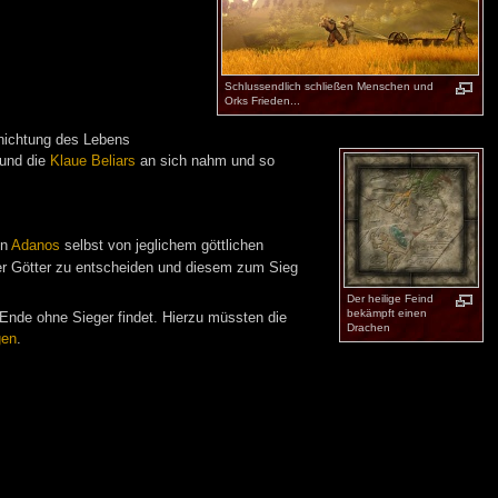
Schlussendlich schließen Menschen und
Orks Frieden...
nichtung des Lebens
 und die
Klaue Beliars
an sich nahm und so
on
Adanos
selbst von jeglichem göttlichen
 der Götter zu entscheiden und diesem zum Sieg
Der heilige Feind
bekämpft einen
 Ende ohne Sieger findet. Hierzu müssten die
Drachen
gen
.