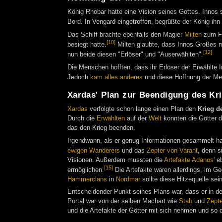
König Rhobar hatte eine Vision seines Gottes. Innos 
Bord. In Vengard eingetroffen, begrüßte der König ihn 
Das Schiff brachte ebenfalls den Magier
Milten
zum Fe
[10]
besiegt hatte.
Milten glaubte, dass Innos Großes 
[12]
nun beide diesen "Erlöser" und "Auserwählten".
Die Menschen hofften, dass ihr Erlöser der Erwählte 
Jedoch
kam alles anderes
und diese Hoffnung der Me
Xardas' Plan zur Beendigung des Kr
Xardas
verfolgte schon lange einen Plan den
Krieg d
Durch die
Erwählten
auf der
Welt
konnten die Götter d
das den Krieg beenden.
Irgendwann, als er genug Informationen gesammelt ha
ewigen Wanderers
und das
Zepter von Varant
, denn s
Visionen. Außerdem mussten die
Artefakte Adanos'
eb
[15]
ermöglichen.
Die Artefakte waren allerdings, im Ge
Hammerclans
in
Nordmar
sollte diese Hitzequelle se
Entscheidender Punkt seines Plans war, dass er in d
Portal war von der selben Machart wie
Stab
und
Zepte
und die Artefakte der Götter mit sich nehmen und so 