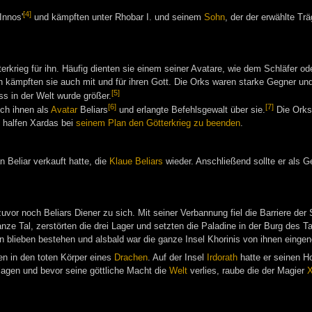
[4]
Innos'
und kämpften unter Rhobar I. und seinem
Sohn
, der der erwählte Tr
rkrieg für ihn. Häufig dienten sie einem seiner Avatare, wie dem Schläfer o
h kämpften sie auch mit und für ihren Gott. Die Orks waren starke Gegner un
[5]
ss in der Welt wurde größer.
[6]
[7]
ich ihnen als
Avatar
Beliars
und erlangte Befehlsgewalt über sie.
Die Orks 
 halfen Xardas bei
seinem Plan den Götterkrieg zu beenden
.
n Beliar verkauft hatte, die
Klaue Beliars
wieder. Anschließend sollte er als 
r zuvor noch Beliars Diener zu sich. Mit seiner Verbannung fiel die Barriere
ze Tal, zerstörten die drei Lager und setzten die Paladine in der Burg des Tal
 blieben bestehen und alsbald war die ganze Insel Khorinis von ihnen eing
en in den toten Körper eines
Drachen
. Auf der Insel
Irdorath
hatte er seinen Ho
gen und bevor seine göttliche Macht die
Welt
verlies, raube die der Magier
X