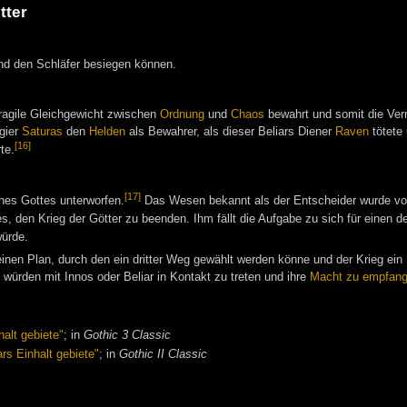
tter
ind den Schläfer besiegen können.
ragile Gleichgewicht zwischen
Ordnung
und
Chaos
bewahrt und somit die Ver
gier
Saturas
den
Helden
als Bewahrer, als dieser Beliars Diener
Raven
tötete
[16]
te.
[17]
nes Gottes unterworfen.
Das Wesen bekannt als der Entscheider wurde v
s, den Krieg der Götter zu beenden. Ihm fällt die Aufgabe zu sich für einen
würde.
einen Plan, durch den ein dritter Weg gewählt werden könne und der Krieg ein
 würden mit Innos oder Beliar in Kontakt zu treten und ihre
Macht zu empfan
halt gebiete"
; in
Gothic 3 Classic
rs Einhalt gebiete"
; in
Gothic II Classic