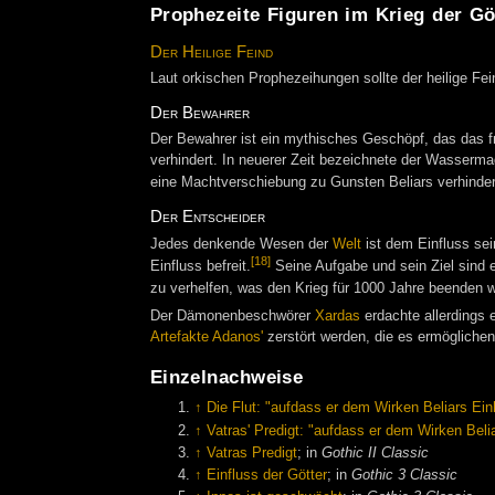
Prophezeite Figuren im Krieg der Gö
Der Heilige Feind
Laut orkischen Prophezeihungen sollte der heilige Fe
Der Bewahrer
Der Bewahrer ist ein mythisches Geschöpf, das das f
verhindert. In neuerer Zeit bezeichnete der Wasserma
eine Machtverschiebung zu Gunsten Beliars verhinder
Der Entscheider
Jedes denkende Wesen der
Welt
ist dem Einfluss sei
[18]
Einfluss befreit.
Seine Aufgabe und sein Ziel sind e
zu verhelfen, was den Krieg für 1000 Jahre beenden 
Der Dämonenbeschwörer
Xardas
erdachte allerdings 
Artefakte Adanos'
zerstört werden, die es ermöglichen
Einzelnachweise
↑
Die Flut: "aufdass er dem Wirken Beliars Ein
↑
Vatras' Predigt: "aufdass er dem Wirken Belia
↑
Vatras Predigt
; in
Gothic II Classic
↑
Einfluss der Götter
; in
Gothic 3 Classic