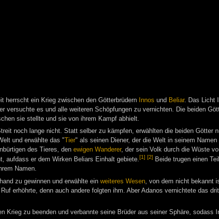
it herrscht ein Krieg zwischen den Götterbrüdern
Innos
und
Beliar
. Das Licht 
r versuchte es und alle weiteren Schöpfungen zu vernichten. Die beiden Götte
schen sie stellte und sie von ihrem Kampf abhielt.
reit noch lange nicht. Statt selber zu kämpfen, erwählten die beiden Götter 
 Welt und erwählte das "
Tier
" als seinen Diener, der die Welt in seinem Namen 
enbürtigen des Tieres, den
ewigen Wanderer
, der sein Volk durch die Wüste v
[1]
[2]
t, aufdass er dem Wirken Beliars Einhalt gebiete.
Beide trugen einen Teil
 ihrem Namen.
rhand zu gewinnen und erwählte ein
weiteres Wesen
, von dem nicht bekannt i
Ruf erhöhrte, denn auch andere folgten ihm. Aber Adanos vernichtete das dri
n Krieg zu beenden und verbannte seine Brüder aus seiner Sphäre, sodass I