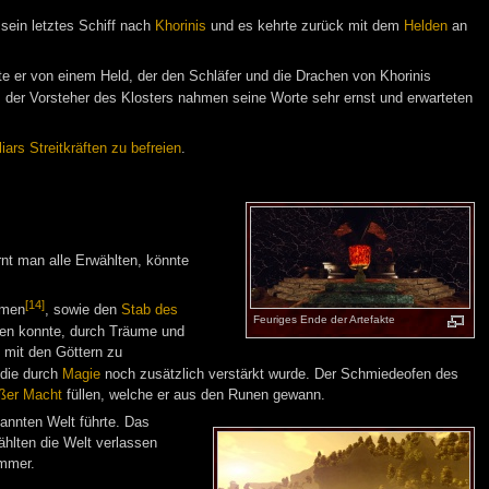
 sein letztes Schiff nach
Khorinis
und es kehrte zurück mit dem
Helden
an
ete er von einem Held, der den Schläfer und die Drachen von Khorinis
, der Vorsteher des Klosters nahmen seine Worte sehr ernst und erwarteten
iars Streitkräften zu befreien
.
rnt man alle Erwählten, könnte
[14]
hmen
, sowie den
Stab des
Feuriges Ende der Artefakte
ren konnte, durch Träume und
mit den Göttern zu
 die durch
Magie
noch zusätzlich verstärkt wurde. Der Schmiedeofen des
ßer Macht
füllen, welche er aus den Runen gewann.
annten Welt führte. Das
ählten die Welt verlassen
immer.