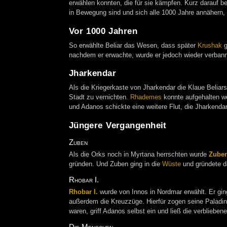
erwählen konnten, die für sie kämpfen. Kurz darauf b
in Bewegung sind und sich alle 1000 Jahre annähern,
Vor 1000 Jahren
So erwählte Beliar das Wesen, dass später
Krushak
g
nachdem er erwachte, wurde er jedoch wieder verban
Jharkendar
Als die Kriegerkaste von Jharkendar die Klaue Beliar
Stadt zu vernichten.
Rhademes
konnte aufgehalten we
und Adanos schickte eine weitere Flut, die Jharkendar 
Jüngere Vergangenheit
Zuben
Als die Orks noch in Myrtana herrschten wurde
Zube
gründen. Und Zuben ging in die
Wüste
und gründete d
Rhobar I.
Rhobar I.
wurde von Innos in Nordmar erwählt. Er ging
außerdem die Kreuzzüge. Hierfür zogen seine Paladin
waren, griff Adanos selbst ein und ließ die verbliebe
Die Menschen