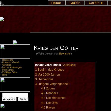
Krieg der Götter
(Weitergeleitet von
Bewahrer
)
-
Hauptseite
-
Almanach-Portal
Inhaltsverzeichnis
[
Verbergen
]
-
Aktuelles
-
Letzte Änderungen
1
Beginn des Krieges
-
Mitmachen
-
Zufällige Seite
2
Vor 1000 Jahren
-
Hilfe
3
Jharkendar
4
Jüngere Vergangenheit
4.1
Zuben
4.2
Rhobar I.
4.3
Die Menschen
4.4
Die Orks
4.5
Raven