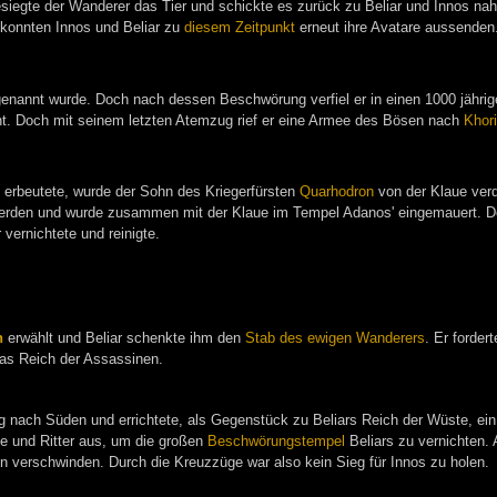
esiegte der Wanderer das Tier und schickte es zurück zu Beliar und Innos n
 konnten Innos und Beliar zu
diesem Zeitpunkt
erneut ihre Avatare aussenden
enannt wurde. Doch nach dessen Beschwörung verfiel er in einen 1000 jährige
nt. Doch mit seinem letzten Atemzug rief er eine Armee des Bösen nach
Khori
s erbeutete, wurde der Sohn des Kriegerfürsten
Quarhodron
von der Klaue verd
rden und wurde zusammen mit der Klaue im Tempel Adanos' eingemauert. Doch B
vernichtete und reinigte.
n
erwählt und Beliar schenkte ihm den
Stab des ewigen Wanderers
. Er forder
as Reich der Assassinen.
 nach Süden und errichtete, als Gegenstück zu Beliars Reich der Wüste, ein K
e und Ritter aus, um die großen
Beschwörungstempel
Beliars zu vernichten. 
nen verschwinden. Durch die Kreuzzüge war also kein Sieg für Innos zu holen.