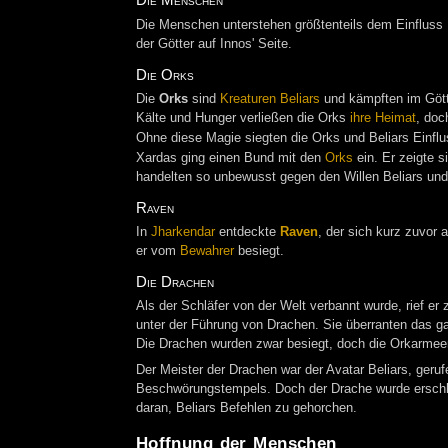
Die Menschen unterstehen größtenteils dem Einfluss 
der Götter auf Innos' Seite.
Die Orks
Die
Orks
sind
Kreaturen Beliars
und kämpften im Götte
Kälte und Hunger verließen die Orks
ihre Heimat
, doc
Ohne diese Magie siegten die Orks und Beliars Einflu
Xardas ging einen Bund mit den
Orks
ein. Er zeigte s
handelten so unbewusst gegen den Willen Beliars und
Raven
In
Jharkendar
entdeckte
Raven
, der sich kurz zuvor a
er vom
Bewahrer
besiegt.
Die Drachen
Als der Schläfer von der Welt verbannt wurde, rief e
unter der Führung von Drachen. Sie überranten das gan
Die Drachen wurden zwar besiegt, doch die Orkarmeen
Der Meister der Drachen war der Avatar Beliars, geruf
Beschwörungstempels. Doch der Drache wurde erschla
daran, Beliars Befehlen zu gehorchen.
Hoffnung der Menschen