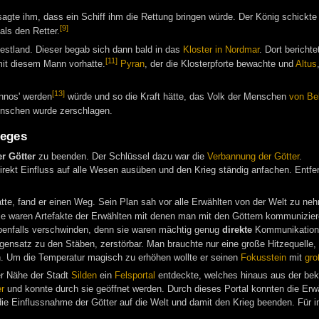
sagte ihm, dass ein Schiff ihm die Rettung bringen würde. Der König schickte
[9]
als den Retter.
stland. Dieser begab sich dann bald in das
Kloster in Nordmar
. Dort bericht
[11]
mit diesem Mann vorhatte.
Pyran
, der die Klosterpforte bewachte und
Altus
[13]
Innos' werden
würde und so die Kraft hätte, das Volk der Menschen
von Bel
nschen wurde zerschlagen.
ieges
er Götter
zu beenden. Der Schlüssel dazu war die
Verbannung der Götter
.
irekt Einfluss auf alle Wesen ausüben und den Krieg ständig anfachen. Entfe
tte, fand er einen Weg. Sein Plan sah vor alle Erwählten von der Welt zu ne
ie waren Artefakte der Erwählten mit denen man mit den Göttern kommunizie
enfalls verschwinden, denn sie waren mächtig genug
direkte
Kommunikation 
gensatz zu den Stäben, zerstörbar. Man brauchte nur eine große Hitzequelle,
in. Um die Temperatur magisch zu erhöhen wollte er seinen
Fokusstein
mit
gro
er Nähe der Stadt
Silden
ein
Felsportal
entdeckte, welches hinaus aus der bek
r
und konnte durch sie geöffnet werden. Durch dieses Portal konnten die Erw
die Einflussnahme der Götter auf die Welt und damit den Krieg beenden. Für 