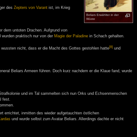
äger des
Zepters von Varant
ist, im Krieg
Beliars Erwählter in der
Wüste
der dem untoten Drachen. Aufgrund von
d wurden praktisch nur von der
Magie der Paladine
in Schach gehalten.
[8]
wussten nicht, dass er die Macht des Gottes gestohlen hatte
und
General Beliars Armeen führen. Doch kurz nachdem er die Klaue fand, wurde
 der Strafkolonie und im Tal sammelten sich nun Orks und Echsenmenschen
 fest.
enommen.
rt errichtet, inmitten des wieder aufgetauchten östlichen
ardas
und wurde selbst zum Avatar Beliars. Allerdings dachte er nicht