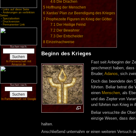
4.6
Die Drachen
5
Hoffnung der Menschen
-
Links auf diese Seite
-
Änderungen an verlinkten
6
Xardas' Plan zur Beendigung des Krieges
Seiten
7
Prophezeite Figuren im Krieg der Götter
-
Spezialseiten
-
Druckversion
7.1
Der Heilige Feind
-
Permanenter Link
7.2
Der Bewahrer
7.3
Der Entscheider
8
Einzelnachweise
Suchen nach:
Beginn des Krieges
In Partnerschaft mit
Fast seit Anbeginn der Ze
Amazon.de
geschmerzt haben, dass e
Bruder,
Adanos
, sich zwi
Doch das beendete den St
Suchen nach:
führten. Beliar betrat die
einen
Menschen
, als Eb
und das Zepter von Varan
In Partnerschaft mit Google
und führten nun Krieg in
Beliar versuchte die Obe
einzige Wesen, dass den 
halten.
Anschließend unternahm er einen weiteren Versuch de