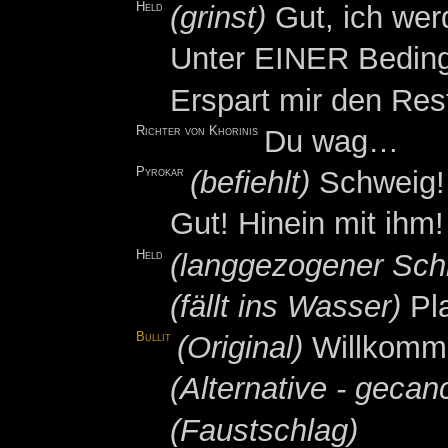
Held
(grinst)
Gut, ich wer
Unter EINER Bedin
Erspart mir den Res
Richter von Khorinis
Du wag…
Pyrokar
(befiehlt)
Schweig!
Gut! Hinein mit ihm!
Held
(langgezogener Schr
(fällt ins Wasser)
Pla
Bullit
(Original)
Willkomme
(Alternative - gecanc
(Faustschlag)