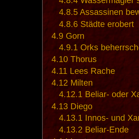
4.8.4
Wassermagier s
4.8.5
Assassinen bew
4.8.6
Städte erobert
4.9
Gorn
4.9.1
Orks beherrsch
4.10
Thorus
4.11
Lees Rache
4.12
Milten
4.12.1
Beliar- oder 
4.13
Diego
4.13.1
Innos- und X
4.13.2
Beliar-Ende