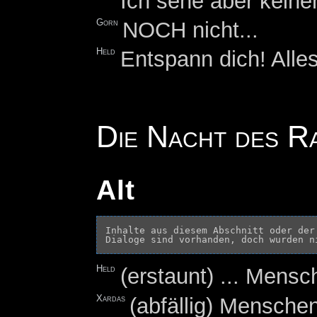
Ich sehe aber keine
Gorn
NOCH nicht...
Held
Entspann dich! Alles
Die Nacht des R
Alt
Inhalte aus diesem Abschnitt oder der
Held
(erstaunt) ... Mens
Xardas
(abfällig) Mensche