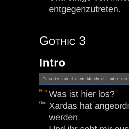
entgegenzutreten.
Gothic 3
Intro
Inhalte aus diesem Abschnitt oder der
Held
Was ist hier los?
Ork
Xardas hat angeord
werden.