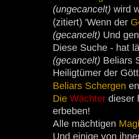
(ungecancelt)
wird w
(zitiert) 'Wenn der
G
(gecancelt)
Und gena
Diese Suche - hat l
(gecancelt)
Beliars 
Heiligtümer der Gött
Beliars Schergen
en
Die
Wächter
dieser 
erbeben!
Alle mächtigen
Magi
Und einige von ihne