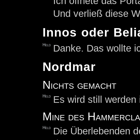
Ich öffnete das Por
Und verließ diese We
Innos oder Beli
Held
Danke. Das wollte i
Nordmar
Nichts gemacht
Held
Es wird still werde
Mine des Hammercla
Held
Die Überlebenden der