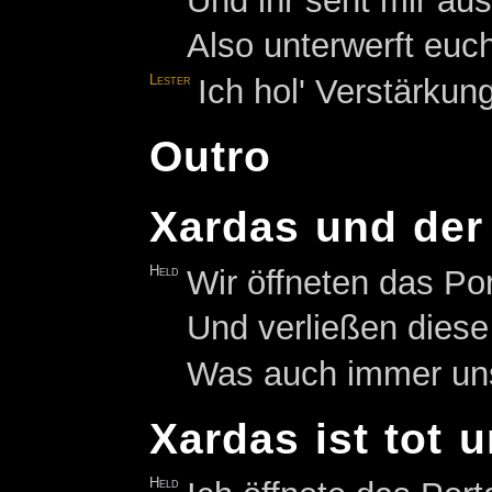
Und ihr seht mir au
Also unterwerft euc
Lester
Ich hol' Verstärkung
Outro
Xardas und der 
Held
Wir öffneten das Po
Und verließen dies
Was auch immer uns 
Xardas ist tot u
Held