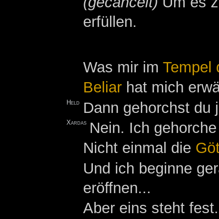
(gecancelt)
Um es zu
erfüllen.
Was mir im
Tempel 
Beliar
hat mich erwä
Held
Dann gehorchst du 
Xardas
Nein. Ich gehorche
Nicht einmal die
Göt
Und ich beginne ger
eröffnen...
Aber eins steht fe