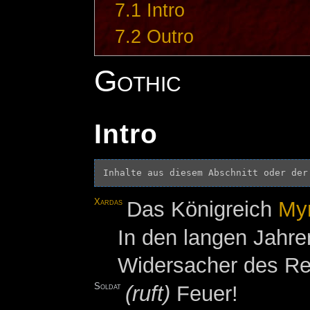
7.1
Intro
7.2
Outro
Gothic
Intro
Inhalte aus diesem Abschnitt oder der
Xardas
Das Königreich
My
In den langen Jahre
Widersacher des Rei
Soldat
(ruft)
Feuer!