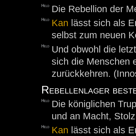
Held
Die Rebellion der M
Held
Kan
lässt sich als 
selbst zum neuen K
Held
Und obwohl die let
sich die Menschen e
zurückkehren. (Inno
Rebellenlager best
Held
Die königlichen Tru
und an Macht, Stol
Held
Kan
lässt sich als 