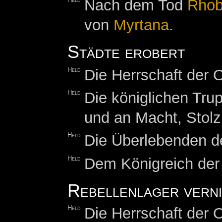
Held
Nach dem Tod
Rhob
von
Myrtana
.
Städte erobert
Held
Die Herrschaft der O
Held
Die königlichen Tru
und an Macht, Stol
Held
Die Überlebenden de
Held
Dem Königreich de
Rebellenlager vern
Held
Die Herrschaft der O