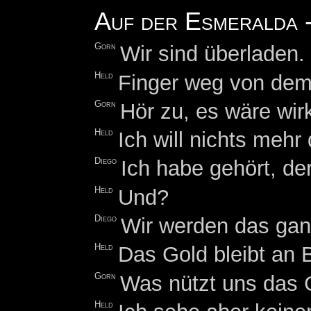
Auf der Esmeralda -
Gorn
Wir sind überladen
Held
Finger weg von dem
Gorn
Hör zu, es wäre wirk
Held
Ich will nichts mehr
Diego
Ich habe gehört, de
Held
Und?
Diego
Wir werden das gan
Held
Das Gold bleibt an 
Gorn
Was nützt uns das 
Held