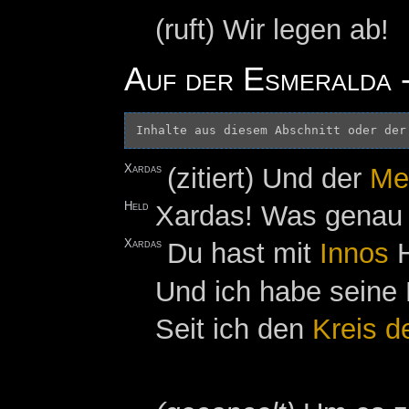
(ruft) Wir legen ab!
Auf der Esmeralda -
Inhalte aus diesem Abschnitt oder der
Xardas
(zitiert) Und der
Me
Held
Xardas! Was genau 
Xardas
Du hast mit
Innos
H
Und ich habe seine
Seit ich den
Kreis d