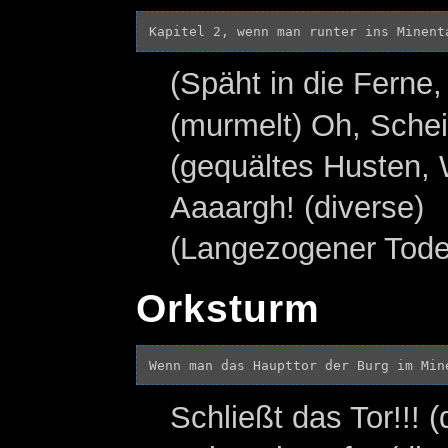
(Späht in die Fern
(murmelt) Oh, Sche
(gequältes Husten, 
Aaaargh! (diverse)
(Langezogener Tode
Orksturm
Schließt das Tor!!! (