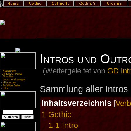
Intros und Outr
(Weitergeleitet von
GD Int
-
Hauptseite
-
Almanach-Portal
-
Aktuelles
-
Letzte Änderungen
-
Mitmachen
Sammlung aller Intros
-
Zufällige Seite
-
Hilfe
Inhaltsverzeichnis
[
Verb
1
Gothic
1.1
Intro