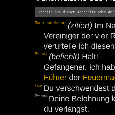
Inhalte aus diesem Abschnitt oder der
Richter von Khorinis
(zitiert)
Im N
Vereiniger der vie
verurteile ich die
Pyrokar
(befiehlt)
Halt!
Gefangener, ich ha
Führer
der
Feuerma
Held
Du verschwendest de
Pyrokar
Deine Belohnung kö
du verlangst.