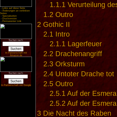
1.1.1
Verurteilung d
-
Links auf diese Seite
-
Änderungen an verlinkten
1.2
Outro
Seiten
-
Spezialseiten
-
Druckversion
-
Permanenter Link
2
Gothic II
2.1
Intro
Suchen nach:
2.1.1
Lagerfeuer
2.2
Drachenangriff
In Partnerschaft mit
Amazon.de
2.3
Orksturm
2.4
Untoter Drache tot
Suchen nach:
2.5
Outro
In Partnerschaft mit Google
2.5.1
Auf der Esmeral
2.5.2
Auf der Esmeral
3
Die Nacht des Raben