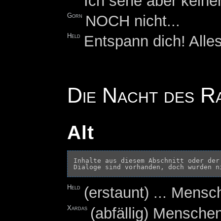
Ich sehe aber keine
Gorn
NOCH nicht...
Held
Entspann dich! Alles
Die Nacht des R
Alt
Inhalte aus diesem Abschnitt oder der
Held
(erstaunt) ... Mens
Xardas
(abfällig) Mensche