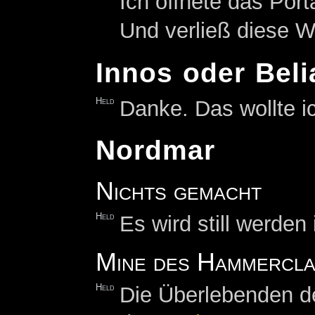
Ich öffnete das Por
Und verließ diese We
Innos oder Beli
Held
Danke. Das wollte i
Nordmar
Nichts gemacht
Held
Es wird still werde
Mine des Hammercla
Held
Die Überlebenden der