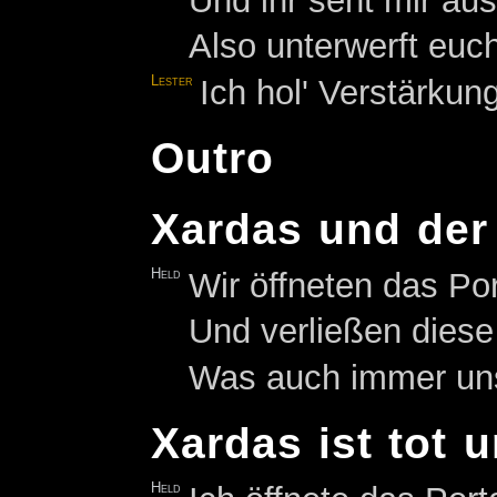
Und ihr seht mir au
Also unterwerft euc
Lester
Ich hol' Verstärkung
Outro
Xardas und der 
Held
Wir öffneten das Po
Und verließen dies
Was auch immer uns 
Xardas ist tot u
Held