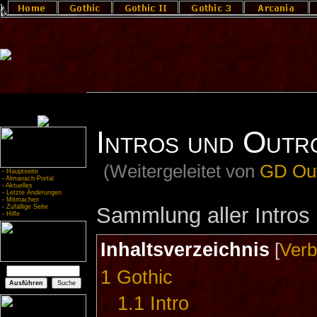
Intros und Outr
(Weitergeleitet von
GD Ou
-
Hauptseite
-
Almanach-Portal
-
Aktuelles
-
Letzte Änderungen
-
Mitmachen
Sammlung aller Intros
-
Zufällige Seite
-
Hilfe
Inhaltsverzeichnis
[
Verb
1
Gothic
1.1
Intro