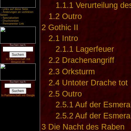
1.1.1
Verurteilung d
-
Links auf diese Seite
-
Änderungen an verlinkten
1.2
Outro
Seiten
-
Spezialseiten
-
Druckversion
-
Permanenter Link
2
Gothic II
2.1
Intro
Suchen nach:
2.1.1
Lagerfeuer
2.2
Drachenangriff
In Partnerschaft mit
Amazon.de
2.3
Orksturm
2.4
Untoter Drache tot
Suchen nach:
2.5
Outro
In Partnerschaft mit Google
2.5.1
Auf der Esmeral
2.5.2
Auf der Esmeral
3
Die Nacht des Raben