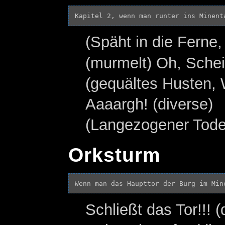
(Späht in die Fern
(murmelt) Oh, Sche
(gequältes Husten, 
Aaaargh! (diverse)
(Langezogener Tode
Orksturm
Schließt das Tor!!! (