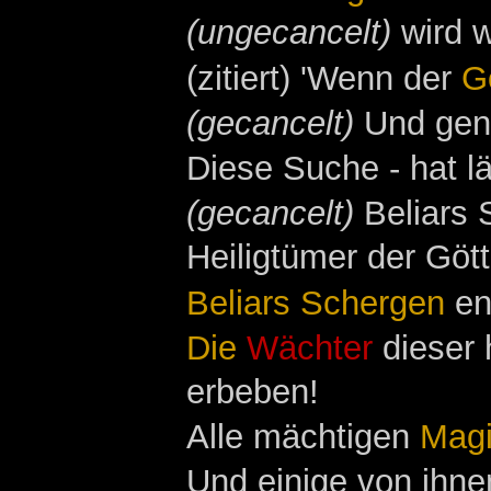
(ungecancelt)
wird w
(zitiert) 'Wenn der
G
(gecancelt)
Und gena
Diese Suche - hat l
(gecancelt)
Beliars 
Heiligtümer der Gött
Beliars Schergen
en
Die
Wächter
dieser 
erbeben!
Alle mächtigen
Magi
Und einige von ihne