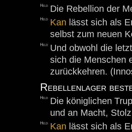
Held
Die Rebellion der M
Held
Kan
lässt sich als 
selbst zum neuen K
Held
Und obwohl die let
sich die Menschen e
zurückkehren. (Inno
Rebellenlager best
Held
Die königlichen Tru
und an Macht, Stol
Held
Kan
lässt sich als 