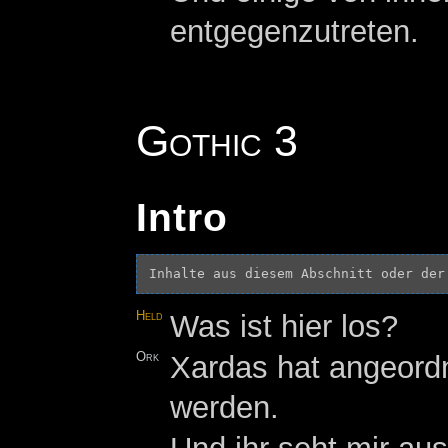
entgegenzutreten.
Gothic 3
Intro
Inhalte aus diesem Abschnitt oder der
Held
Was ist hier los?
Ork
Xardas hat angeord
werden.