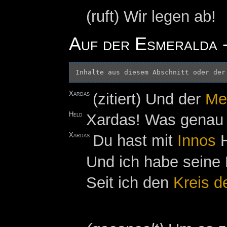
(ruft) Wir legen ab!
Auf der Esmeralda -
Inhalte aus diesem Abschnitt oder der
Xardas
(zitiert) Und der
Me
Held
Xardas! Was genau 
Xardas
Du hast mit
Innos
H
Und ich habe seine
Seit ich den
Kreis d