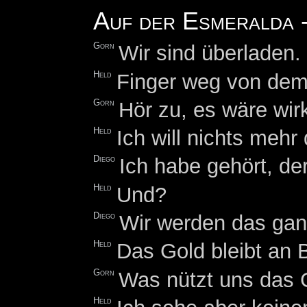
Auf der Esmeralda -
Gorn
Wir sind überladen
Held
Finger weg von dem
Gorn
Hör zu, es wäre wirk
Held
Ich will nichts mehr
Diego
Ich habe gehört, de
Held
Und?
Diego
Wir werden das gan
Held
Das Gold bleibt an 
Gorn
Was nützt uns das 
Held