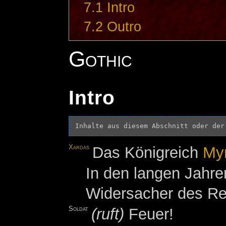
7.1
Intro
7.2
Outro
Gothic
Intro
Inhalte aus diesem Abschnitt oder der
Xardas
Das Königreich
My
In den langen Jahre
Widersacher des Rei
Soldat
(ruft)
Feuer!