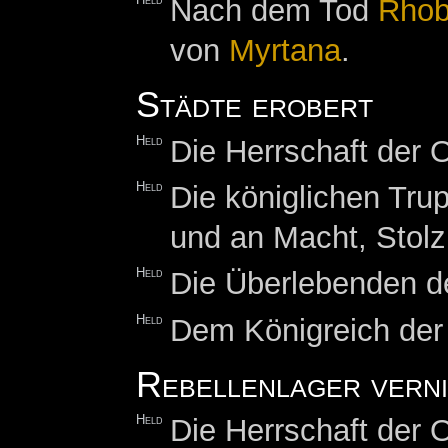
Held
Nach dem Tod
Rhob
von
Myrtana
.
Städte erobert
Held
Die Herrschaft der O
Held
Die königlichen Tru
und an Macht, Stol
Held
Die Überlebenden de
Held
Dem Königreich de
Rebellenlager vern
Held
Die Herrschaft der O