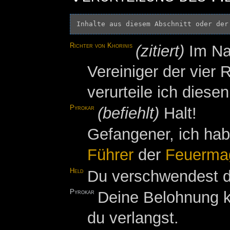
Inhalte aus diesem Abschnitt oder der
Richter von Khorinis
(zitiert)
Im N
Vereiniger der vie
verurteile ich die
Pyrokar
(befiehlt)
Halt!
Gefangener, ich ha
Führer
der
Feuerma
Held
Du verschwendest de
Pyrokar
Deine Belohnung kö
du verlangst.