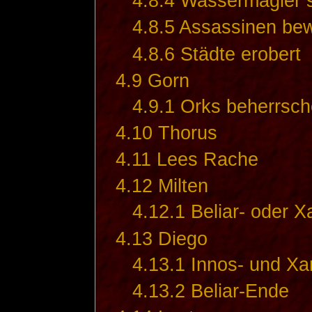
4.8.4
Wassermagier s
4.8.5
Assassinen bew
4.8.6
Städte erobert
4.9
Gorn
4.9.1
Orks beherrsch
4.10
Thorus
4.11
Lees Rache
4.12
Milten
4.12.1
Beliar- oder 
4.13
Diego
4.13.1
Innos- und X
4.13.2
Beliar-Ende