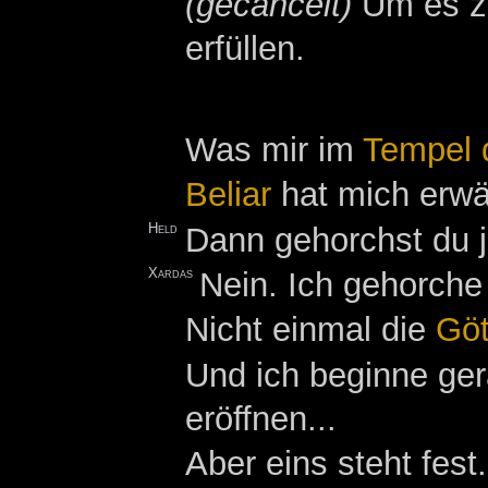
(gecancelt)
Um es zu
erfüllen.
Was mir im
Tempel 
Beliar
hat mich erwä
Held
Dann gehorchst du 
Xardas
Nein. Ich gehorche
Nicht einmal die
Göt
Und ich beginne ger
eröffnen...
Aber eins steht fe