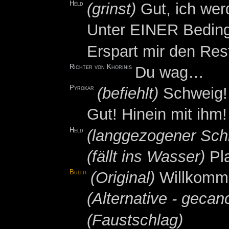
Held
(grinst)
Gut, ich wer
Unter EINER Bedin
Erspart mir den Res
Richter von Khorinis
Du wag…
Pyrokar
(befiehlt)
Schweig!
Gut! Hinein mit ihm!
Held
(langgezogener Schr
(fällt ins Wasser)
Pla
Bullit
(Original)
Willkomme
(Alternative - gecanc
(Faustschlag)