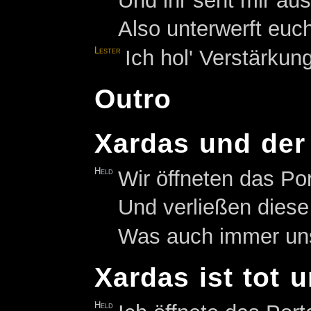
Und ihr seht mir au
Also unterwerft euc
Lester
Ich hol' Verstärkung
Outro
Xardas und der 
Held
Wir öffneten das Po
Und verließen dies
Was auch immer uns 
Xardas ist tot u
Held