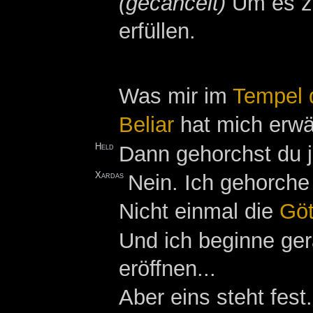
(gecancelt)
Um es zu
erfüllen.
Was mir im
Tempel 
Beliar
hat mich erwä
Held
Dann gehorchst du 
Xardas
Nein. Ich gehorche
Nicht einmal die
Göt
Und ich beginne ger
eröffnen...
Aber eins steht fe