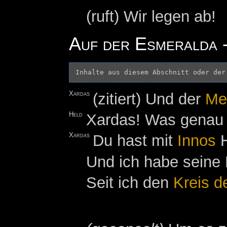
(ruft) Wir legen ab!
Auf der Esmeralda -
Inhalte aus diesem Abschnitt oder der
Xardas
(zitiert) Und der
Me
Held
Xardas! Was genau 
Xardas
Du hast mit
Innos
H
Und ich habe seine
Seit ich den
Kreis d