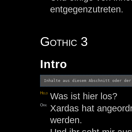
entgegenzutreten.
Gothic 3
Intro
Inhalte aus diesem Abschnitt oder der
Held
Was ist hier los?
Ork
Xardas hat angeord
werden.