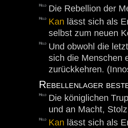
Held
Die Rebellion der M
Held
Kan
lässt sich als 
selbst zum neuen K
Held
Und obwohl die let
sich die Menschen e
zurückkehren. (Inno
Rebellenlager best
Held
Die königlichen Tru
und an Macht, Stol
Held
Kan
lässt sich als 