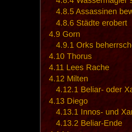
4.8.4
Wassermagier s
4.8.5
Assassinen bew
4.8.6
Städte erobert
4.9
Gorn
4.9.1
Orks beherrsch
4.10
Thorus
4.11
Lees Rache
4.12
Milten
4.12.1
Beliar- oder 
4.13
Diego
4.13.1
Innos- und X
4.13.2
Beliar-Ende