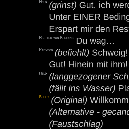
Held
(grinst)
Gut, ich wer
Unter EINER Bedin
Erspart mir den Res
Richter von Khorinis
Du wag…
Pyrokar
(befiehlt)
Schweig!
Gut! Hinein mit ihm!
Held
(langgezogener Schr
(fällt ins Wasser)
Pla
Bullit
(Original)
Willkomme
(Alternative - gecanc
(Faustschlag)