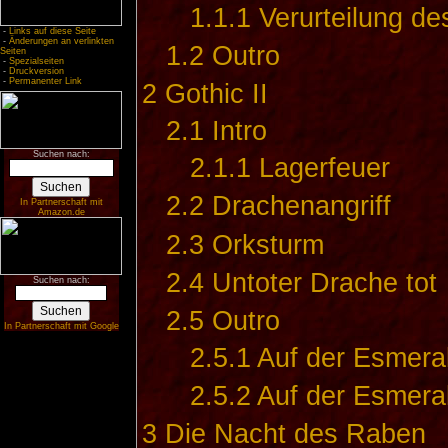
1.1.1
Verurteilung d
-
Links auf diese Seite
-
Änderungen an verlinkten
1.2
Outro
Seiten
-
Spezialseiten
-
Druckversion
-
Permanenter Link
2
Gothic II
2.1
Intro
Suchen nach:
2.1.1
Lagerfeuer
2.2
Drachenangriff
In Partnerschaft mit
Amazon.de
2.3
Orksturm
2.4
Untoter Drache tot
Suchen nach:
2.5
Outro
In Partnerschaft mit Google
2.5.1
Auf der Esmeral
2.5.2
Auf der Esmeral
3
Die Nacht des Raben