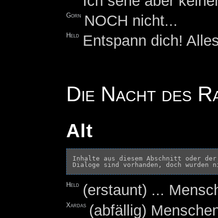
Ich sehe aber keine
Gorn
NOCH nicht...
Held
Entspann dich! Alles
Die Nacht des R
Alt
Inhalte aus diesem Abschnitt oder der
Held
(erstaunt) ... Mens
Xardas
(abfällig) Mensche