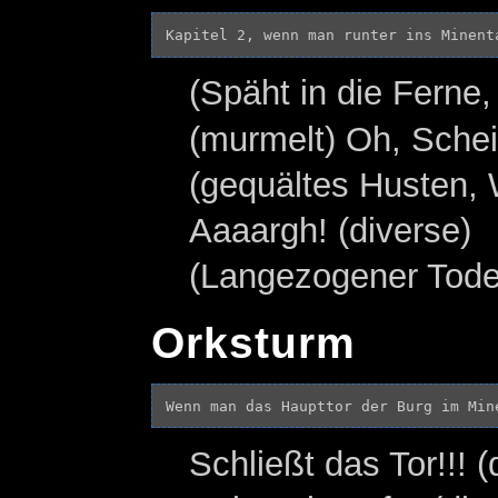
(Späht in die Fern
(murmelt) Oh, Sche
(gequältes Husten, 
Aaaargh! (diverse)
(Langezogener Tode
Orksturm
Schließt das Tor!!! (