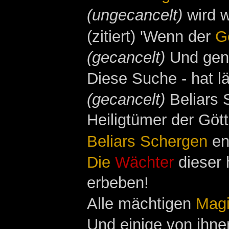
(ungecancelt)
wird w
(zitiert) 'Wenn der
G
(gecancelt)
Und gena
Diese Suche - hat l
(gecancelt)
Beliars 
Heiligtümer der Gött
Beliars Schergen
en
Die
Wächter
dieser 
erbeben!
Alle mächtigen
Magi
Und einige von ihne