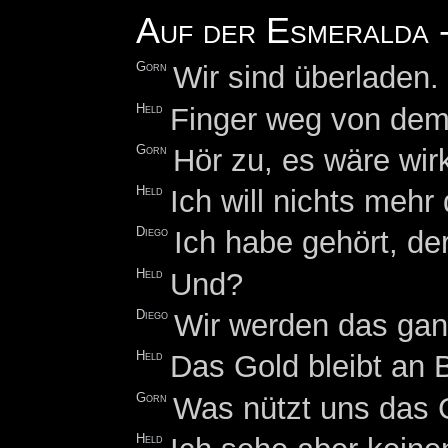
Auf der Esmeralda -
Gorn
Wir sind überladen
Held
Finger weg von dem
Gorn
Hör zu, es wäre wirk
Held
Ich will nichts mehr
Diego
Ich habe gehört, de
Held
Und?
Diego
Wir werden das gan
Held
Das Gold bleibt an 
Gorn
Was nützt uns das 
Held