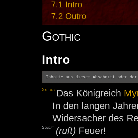
7.1
Intro
7.2
Outro
Gothic
Intro
Inhalte aus diesem Abschnitt oder der
Xardas
Das Königreich
My
In den langen Jahre
Widersacher des Rei
Soldat
(ruft)
Feuer!