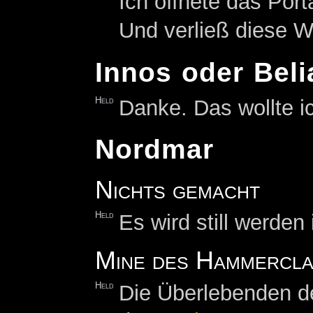
Ich öffnete das Por
Und verließ diese We
Innos oder Beli
Held
Danke. Das wollte i
Nordmar
Nichts gemacht
Held
Es wird still werde
Mine des Hammercla
Held
Die Überlebenden der