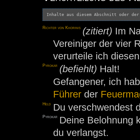
Inhalte aus diesem Abschnitt oder der
Richter von Khorinis
(zitiert)
Im N
Vereiniger der vie
verurteile ich die
Pyrokar
(befiehlt)
Halt!
Gefangener, ich ha
Führer
der
Feuerma
Held
Du verschwendest de
Pyrokar
Deine Belohnung kö
du verlangst.