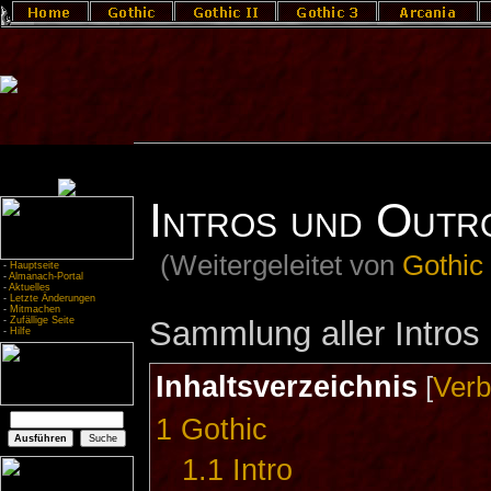
Intros und Outr
(Weitergeleitet von
Gothic
-
Hauptseite
-
Almanach-Portal
-
Aktuelles
-
Letzte Änderungen
-
Mitmachen
Sammlung aller Intros
-
Zufällige Seite
-
Hilfe
Inhaltsverzeichnis
[
Verb
1
Gothic
1.1
Intro