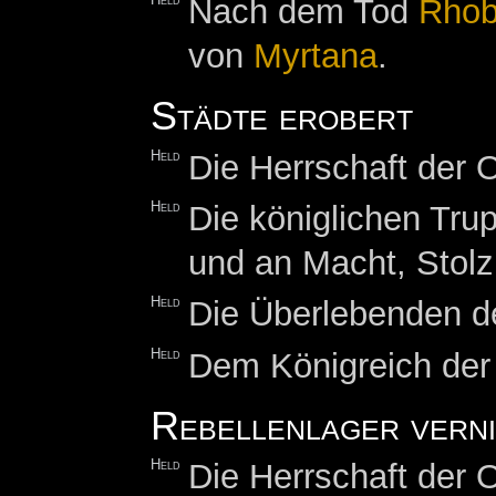
Held
Nach dem Tod
Rhob
von
Myrtana
.
Städte erobert
Held
Die Herrschaft der O
Held
Die königlichen Tru
und an Macht, Stol
Held
Die Überlebenden de
Held
Dem Königreich de
Rebellenlager vern
Held
Die Herrschaft der O