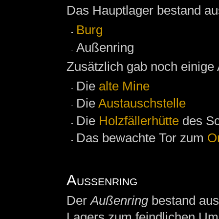
Das Hauptlager bestand aus
Burg
Außenring
Zusätzlich gab noch einige
Die
alte Mine
Die
Austauschstelle
Die
Holzfällerhütte
des Sc
Das bewachte Tor zum
O
Außenring
Der
Außenring
bestand aus 
Lagers zum feindlichen Uml