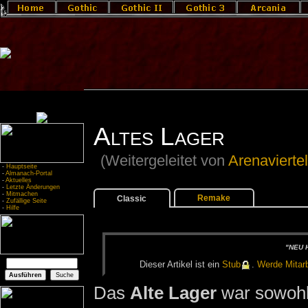
Altes Lager
(Weitergeleitet von
Arenavierte
-
Hauptseite
-
Almanach-Portal
-
Aktuelles
-
Letzte Änderungen
-
Mitmachen
Remake
Classic
-
Zufällige Seite
-
Hilfe
"NEU H
Die­ser Ar­ti­kel ist ein
Stub
.
Wer­de Mit­ar­b
Das
Alte Lager
war sowohl