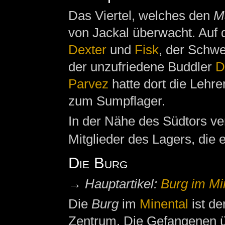
Das Viertel, welches den
M
von Jackal überwacht. Auf 
Dexter
und
Fisk
, der Schw
der unzufriedene Buddler
D
Parvez
hatte dort die Lehre
zum Sumpflager.
In der Nähe des Südtors ve
Mitglieder des Lagers, die 
Die Burg
→
Hauptartikel:
Burg im Mi
Die
Burg
im
Minental
ist de
Zentrum. Die Gefangenen ü