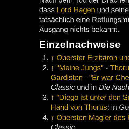
Nach dem Tod der Drachen h
dass
Lord Hagen
und seine 
tatsächlich eine Rettungsmi
Ausgang nichts bekannt.
Einzelnachweise
↑
Oberster Erzbaron un
↑
"Meine Jungs"
-
Thoru
Gardisten
-
"Er war Chef
Classic
und in
Die Nach
↑
"Diego ist unter den S
Hand von Thorus
; in
Go
↑
Obersten Magier des 
Classic