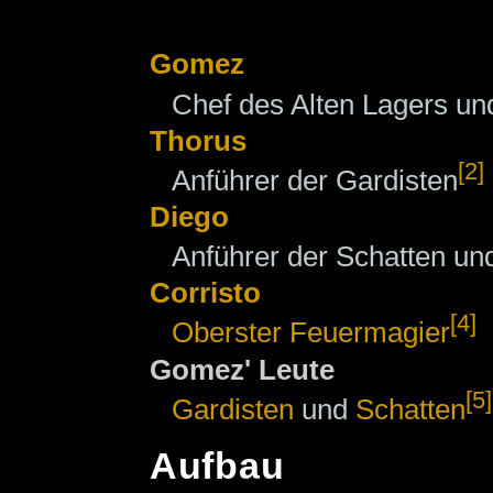
Gomez
Chef des Alten Lagers un
Thorus
[2]
Anführer der Gardisten
Diego
Anführer der Schatten un
Corristo
[4]
Oberster Feuermagier
Gomez' Leute
[5]
Gardisten
und
Schatten
Aufbau