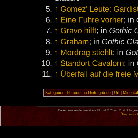
↑
Gomez' Leute: Gardis
↑
Eine Fuhre vorher
; in
↑
Gravo hilft
; in
Gothic 
↑
Graham
; in
Gothic Cl
↑
Mordrag stiehlt
; in
Got
↑
Standort Cavalorn
; in
↑
Überfall auf die freie 
Kategorien
:
Historische Hintergründe
|
Ort
|
Minental
Diese Seite wurde zuletzt am 27. Juli 2026 um 23:45 Uhr geä
Über den Got