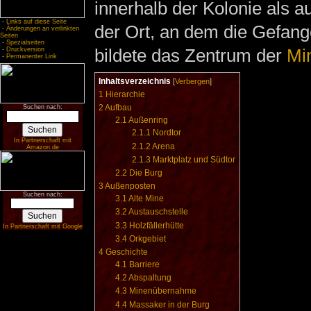
innerhalb der Kolonie als a
-
Links auf diese Seite
der Ort, an dem die Gefang
-
Änderungen an verlinkten
Seiten
-
Spezialseiten
bildete das Zentrum der
Mi
-
Druckversion
-
Permanenter Link
Inhaltsverzeichnis
[
Verbergen
]
1
Hierarchie
2
Aufbau
Suchen nach:
2.1
Außenring
2.1.1
Nordtor
In Partnerschaft mit
2.1.2
Arena
Amazon.de
2.1.3
Marktplatz und Südtor
2.2
Die Burg
3
Außenposten
Suchen nach:
3.1
Alte Mine
3.2
Austauschstelle
3.3
Holzfällerhütte
In Partnerschaft mit Google
3.4
Orkgebiet
4
Geschichte
4.1
Barriere
4.2
Abspaltung
4.3
Minenübernahme
4.4
Massaker in der Burg