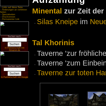
-
Links auf diese Seite
Minental
zur Zeit der
-
Änderungen an verlinkten
Seiten
-
Spezialseiten
-
Druckversion
Silas Kneipe
im
Neue
-
Permanenter Link
Suchen nach:
Tal Khorinis
In Partnerschaft mit
Amazon.de
Taverne 'zur fröhlich
Taverne 'zum Einbein
Suchen nach:
Taverne zur toten Ha
In Partnerschaft mit Google