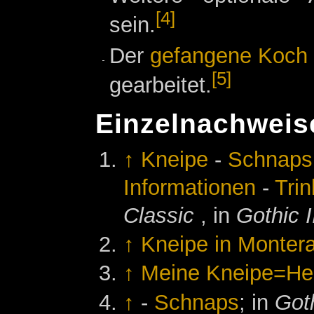
[4]
sein.
Der
gefangene Koch
[5]
gearbeitet.
Einzelnachweis
↑
Kneipe
-
Schnaps
Informationen
-
Tri
Classic
, in
Gothic I
↑
Kneipe in Monter
↑
Meine Kneipe=He
↑
-
Schnaps
; in
Got