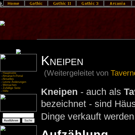
Kneipen
(Weitergeleitet von
Tavern
-
Hauptseite
-
Almanach-Portal
-
Aktuelles
-
Letzte Änderungen
-
Mitmachen
Kneipen
- auch als
Ta
-
Zufällige Seite
-
Hilfe
bezeichnet - sind Häus
Dinge verkauft werden
Aufzählung