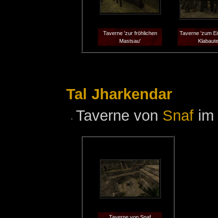
Taverne 'zur fröhlichen
Taverne 'zum Ei
Mastsau'
Klabaute
Tal Jharkendar
Taverne von
Snaf
i
Taverne von Snaf