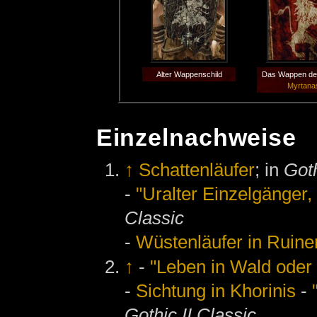
Alter Wappenschild
Das Wappen de
Myrtana
Einzelnachweise
↑
Schattenläufer
; in
Got
-
"Uralter Einzelgänger, 
Classic
-
Wüstenläufer in Ruine
↑
-
"Leben in Wald oder 
-
Sichtung in Khorinis
-
Gothic II Classic