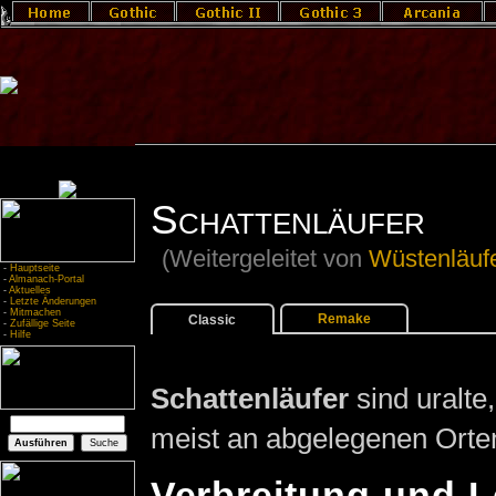
Schattenläufer
(Weitergeleitet von
Wüstenläuf
-
Hauptseite
-
Almanach-Portal
-
Aktuelles
-
Letzte Änderungen
-
Mitmachen
Remake
Classic
-
Zufällige Seite
-
Hilfe
Schattenläufer
sind uralte
meist an abgelegenen Orte
Verbreitung und 