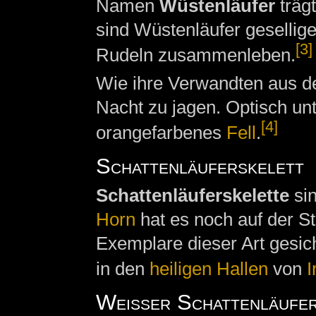
Namen
Wüstenläufer
trägt
sind Wüstenläufer gesellige
[3]
Rudeln zusammenleben.
Wie ihre Verwandten aus 
Nacht zu jagen. Optisch unt
[4]
orangefarbenes
Fell
.
Schattenläuferskelett
Schattenläuferskelette
sin
Horn
hat es noch auf der St
Exemplare dieser Art gesic
in den
heiligen Hallen
von
I
Weißer Schattenläufe