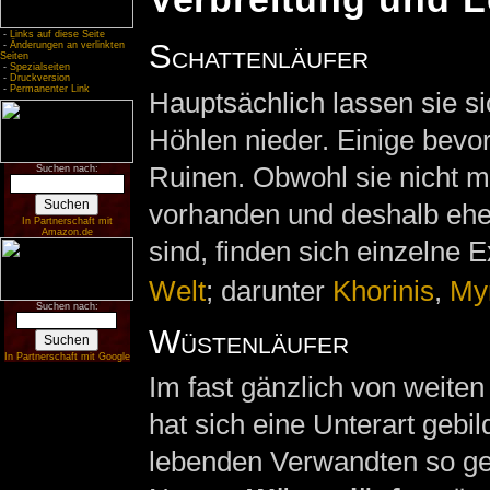
-
Links auf diese Seite
Schattenläufer
-
Änderungen an verlinkten
Seiten
-
Spezialseiten
-
Druckversion
-
Permanenter Link
Hauptsächlich lassen sie s
Höhlen nieder. Einige bevo
Ruinen. Obwohl sie nicht m
Suchen nach:
vorhanden und deshalb eher
In Partnerschaft mit
Amazon.de
sind, finden sich einzelne 
Welt
; darunter
Khorinis
,
My
Suchen nach:
Wüstenläufer
In Partnerschaft mit Google
Im fast gänzlich von weit
hat sich eine Unterart gebi
lebenden Verwandten so g