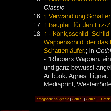
Classic
↑
Verwandlung Schatten
↑
Bauplan für den Erz-
↑
-
Königsschild: Schild
Wappenschild, der das k
Schattenläufer.
; in
Gothi
- "Rhobars Wappen, ein 
und ganz bewusst angele
Artbook: Agnes Illigner,
Mediaprint, Westerrönfe
Kategorien
:
Säugetiere
|
Gothic I
|
Gothic II
|
Gothic 