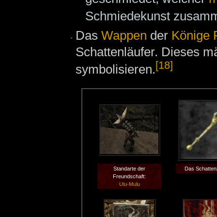
Schmiedekunst zusamm
Das
Wappen
der
Könige
Schattenläufer. Dieses mä
[18]
symbolisieren.
Standarte der
Das Schatten
Freundschaft:
Ulu-Mulu