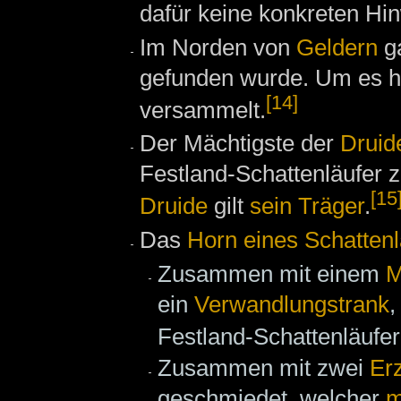
dafür keine konkreten Hi
Im Norden von
Geldern
ga
gefunden wurde. Um es h
[14]
versammelt.
Der Mächtigste der
Druid
Festland-Schattenläufer 
[15
Druide
gilt
sein Träger
.
Das
Horn eines Schattenl
Zusammen mit einem
M
ein
Verwandlungstrank
,
Festland-Schattenläufe
Zusammen mit zwei
Er
geschmiedet, welcher
m