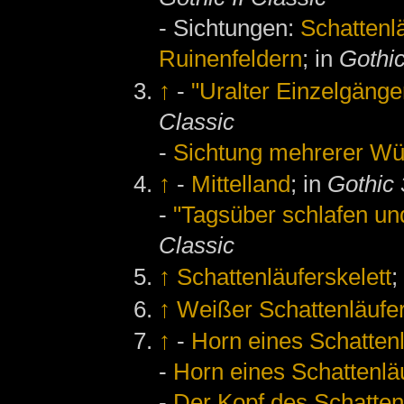
- Sichtungen:
Schattenl
Ruinenfeldern
; in
Gothic
↑
-
"Uralter Einzelgänger
Classic
-
Sichtung mehrerer Wü
↑
-
Mittelland
; in
Gothic 
-
"Tagsüber schlafen un
Classic
↑
Schattenläuferskelett
;
↑
Weißer Schattenläufe
↑
-
Horn eines Schattenl
-
Horn eines Schattenlä
-
Der Kopf des Schatten