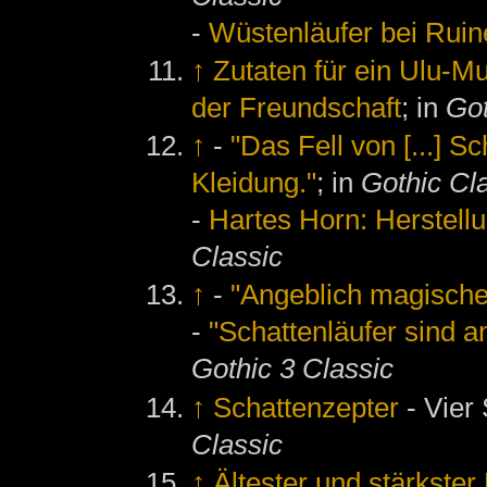
-
Wüstenläufer bei Ruin
↑
Zutaten für ein Ulu-M
der Freundschaft
; in
Got
↑
-
"Das Fell von [...] S
Kleidung."
; in
Gothic Cl
-
Hartes Horn: Herstel
Classic
↑
-
"Angeblich magisch
-
"Schattenläufer sind 
Gothic 3 Classic
↑
Schattenzepter
- Vier 
Classic
↑
Ältester und stärkster