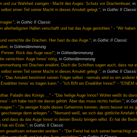
n und zur Wahrheit zwingen
-
Macht des Auges: Schutz vor Drachenfeuer
; in
selbst einen Teil seiner Macht in dieses Amulett gelegt."
; in
Gothic II Classic
magier."
; in
Gothic II Classic
 allerheiligsten Hallen verschafft und hat das Auge gestohlen."
-
"Wir haben 
und vernichte die Drachen. Hier hast du das Auge."
; in
Gothic II Classic
dabei
; in
Götterdämmerung
u Penner. Rück das Auge raus!"
; in
Götterdämmerung
tie vernichten: Auge Innos' nötig
; in
Götterdämmerung
ammenhang mit Drachen erwähnt. Doch die Schriften sagen auch, dass nur ein
selbst einen Teil seiner Macht in dieses Amulett gelegt."
; in
Gothic II Classic
"
-
"Das Amulett bestimmt seinen Träger selbst - niemals wird es ein anderer
Erwählter Innos' es tragen kann."
-
"Ich BIN ein Erwählter Innos'!"
-
"EINEM er
othar. Paladin des Königs ..."
-
"Das heilige Auge Innos'! Woher weißt du davon
nos' - ich habe noch nie davon gehört. Aber das muss nichts heißen."
; in
Got
magier."
-
"Je weniger Köpfe dieses Geheimnis kennen, desto besser ist es ge
n, geschweige denn anlegen."
-
"Niemand weiß, wo sich das göttliche Artefakt b
st, und dass du das Auge Innos' in deinen Besitz bringen willst. Er hat die 
l hat ein Ende."
; in
Gothic II Classic
uern gewaltsam entwendet worden."
-
"Der Feind hat sich seiner bemächtigt u
allen verschafft und hat das Auge gestohlen."
; in
Gothic II Classic