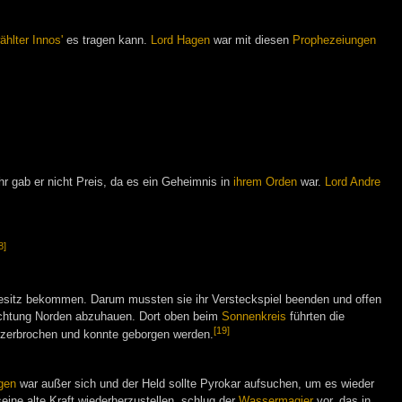
ählter Innos'
es tragen kann.
Lord Hagen
war mit diesen
Prophezeiungen
 gab er nicht Preis, da es ein Geheimnis in
ihrem Orden
war.
Lord Andre
8]
 Besitz bekommen. Darum mussten sie ihr Versteckspiel beenden und offen
ichtung Norden abzuhauen. Dort oben beim
Sonnenkreis
führten die
[19]
r zerbrochen und konnte geborgen werden.
gen
war außer sich und der Held sollte Pyrokar aufsuchen, um es wieder
eine alte Kraft wiederherzustellen, schlug der
Wassermagier
vor, das in