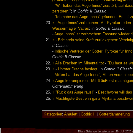
-
"Wir haben das Auge Innos' zerstört, auf das
zerstören."
; in
Gothic II Classic
-
"Ich habe das Auge Innos' gefunden. Es ist ze
↑
-
Auge Innos' zerbrochen: Mit Pyrokar reden
Wassermagier Vatras
; in
Gothic II Classic
-
Auge Innos' ist zerbrochen: Fassung wieder r
↑
-
Edelstein seine Kraft zurückgeben: Vereini
II Classic
-
Irdische Vertreter der Götter: Pyrokar für In
Gothic II Classic
↑
Alle Drachen im Minental tot
-
"Du hast es we
↑
-
Untoter Drache besiegt
; in
Gothic II Classic
-
Milten hat das Auge Innos', Milten verschlep
↑
Auge korrumpieren
-
Mit 6 äußerst mächtige
Götterdämmerung
↑
"Rück das Auge raus!"
-
Beschwörer will das
↑
Mächtigste Bestie in ganz Myrtana beschwö
Kategorien
:
Amulett
|
Gothic II
|
Götterdämmerung
Diese Seite wurde zuletzt am 26. Juli 2026