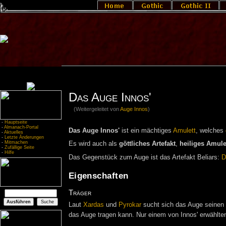
Das Auge Innos'
(Weitergeleitet von
Auge Innos
)
-
Hauptseite
-
Almanach-Portal
Das Auge Innos'
ist ein mächtiges
Amulett
, welches
-
Aktuelles
-
Letzte Änderungen
-
Mitmachen
Es wird auch als
göttliches Artefakt
,
heiliges Amule
-
Zufällige Seite
-
Hilfe
Das Gegenstück zum Auge ist das Artefakt Beliars:
D
Eigenschaften
Träger
Laut
Xardas
und
Pyrokar
sucht sich das Auge seinen 
das Auge tragen kann. Nur einem von Innos' erwählte