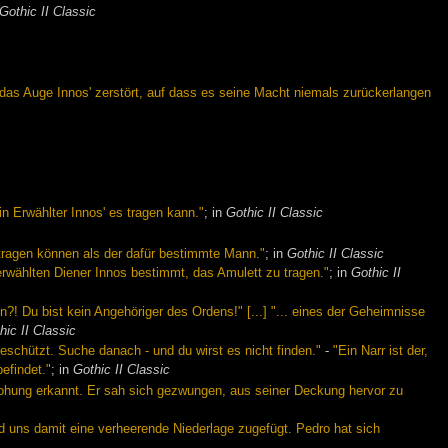
Gothic II Classic
das Auge Innos' zerstört, auf dass es seine Macht niemals zurückerlangen
 Erwählter Innos' es tragen kann."
; in
Gothic II Classic
 tragen können als der dafür bestimmte Mann."
; in
Gothic II Classic
wählten Diener Innos bestimmt, das Amulett zu tragen."
; in
Gothic II
?! Du bist kein Angehöriger des Ordens!" [...] "... eines der Geheimnisse
hic II Classic
schützt. Suche danach - und du wirst es nicht finden."
-
"Ein Narr ist der,
efindet."
; in
Gothic II Classic
Bedrohung erkannt. Er sah sich gezwungen, aus seiner Deckung hervor zu
nd uns damit eine verheerende Niederlage zugefügt. Pedro hat sich