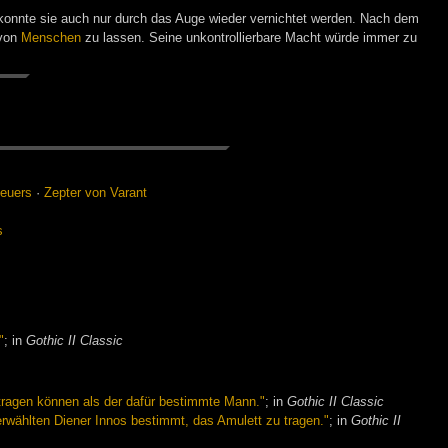
, konnte sie auch nur durch das Auge wieder vernichtet werden. Nach dem
 von
Menschen
zu lassen. Seine unkontrollierbare Macht würde immer zu
eu­ers
·
Zep­ter von Va­rant
s
"
; in
Gothic II Classic
 tragen können als der dafür bestimmte Mann."
; in
Gothic II Classic
wählten Diener Innos bestimmt, das Amulett zu tragen."
; in
Gothic II