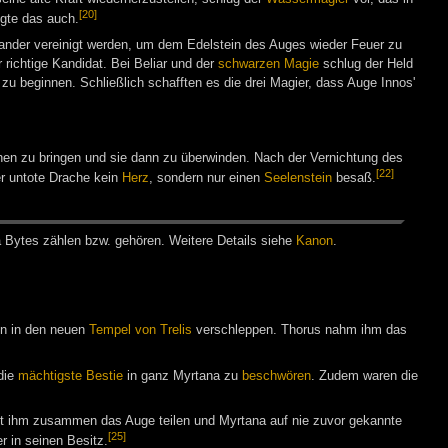
[20]
igte das auch.
ander vereinigt werden, um dem Edelstein des Auges wieder Feuer zu
richtige Kandidat. Bei Beliar und der
schwarzen Magie
schlug der Held
 zu beginnen. Schließlich schafften es die drei Magier, dass Auge Innos'
n zu bringen und sie dann zu überwinden. Nach der Vernichtung des
[22]
er untote Drache kein
Herz
, sondern nur einen
Seelenstein
besaß.
a Bytes zäh­len bzw. ge­hö­ren. Wei­te­re De­tails sie­he
Ka­non
.
n in den neuen
Tempel von Trelis
verschleppen. Thorus nahm ihm das
die
mächtigste Bestie
in ganz Myrtana zu
beschwören
. Zudem waren die
mit ihm zusammen das Auge teilen und Myrtana auf nie zuvor gekannte
[25]
 in seinen Besitz.