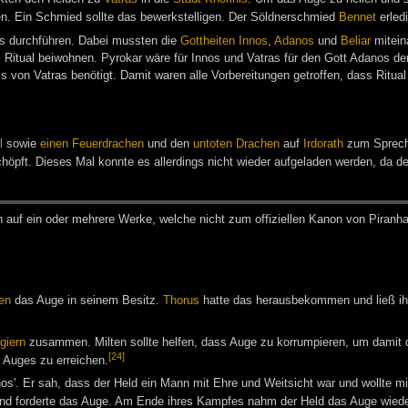
. Ein Schmied sollte das bewerkstelligen. Der Söldnerschmied
Bennet
erled
is durchführen. Dabei mussten die
Gottheiten
Innos
,
Adanos
und
Beliar
mitein
itual beiwohnen. Pyrokar wäre für Innos und Vatras für den Gott Adanos der 
 von Vatras benötigt. Damit waren alle Vorbereitungen getroffen, dass Ritual
l
sowie
einen Feuerdrachen
und den
untoten Drachen
auf
Irdorath
zum Spreche
öpft. Dieses Mal konnte es allerdings nicht wieder aufgeladen werden, da d
h auf ein oder meh­re­re Wer­ke, wel­che nicht zum of­fi­zi­el­len Ka­non von Pi­ran­h
ten
das Auge in seinem Besitz.
Thorus
hatte das herausbekommen und ließ ih
giern
zusammen. Milten sollte helfen, dass Auge zu korrumpieren, um damit 
[24]
 Auges zu erreichen.
os'. Er sah, dass der Held ein Mann mit Ehre und Weitsicht war und wollte 
 und forderte das Auge. Am Ende ihres Kampfes nahm der Held das Auge wieder