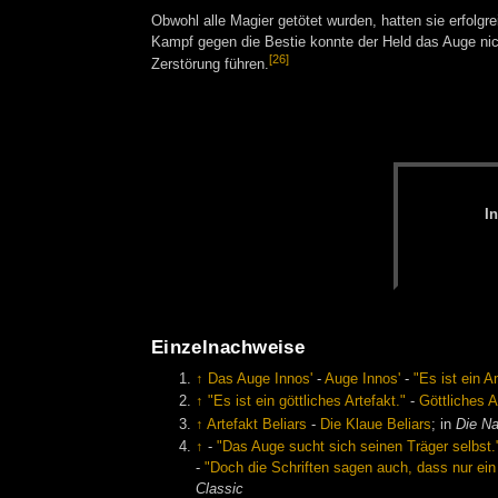
Obwohl alle Magier getötet wurden, hatten sie erfolg
Kampf gegen die Bestie konnte der Held das Auge nic
[26]
Zerstörung führen.
I
Einzelnachweise
↑
Das Auge Innos'
-
Auge Innos'
-
"Es ist ein A
↑
"Es ist ein göttliches Artefakt."
-
Göttliches A
↑
Artefakt Beliars
-
Die Klaue Beliars
; in
Die N
↑
-
"Das Auge sucht sich seinen Träger selbst.
-
"Doch die Schriften sagen auch, dass nur ein 
Classic