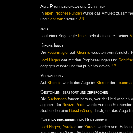
Alte Prophezeiungen und Schriften
In
alten Prophezeiungen
wurde das Amulett zusamme
[14]
und
Schriften
vertraut.
Sage
Laut einer Sage legte
Innos
selbst einen Teil seiner
M
Kirche Innos'
Die
Feuermagier
auf
Khorinis
wussten vom Amulett. Nur
Lord Hagen
war mit den Prophezeiungen und
Schrifte
[17]
dagegen wusste überhaupt nichts davon.
Verwahrung
Auf
Khorinis
wurde das Auge im
Kloster
der
Feuermag
Gestohlen, zerstört und zerbrochen
Die
Suchenden
fanden heraus, wer der Held wirklich 
agieren. Der
Novize
Pedro
wurde von den Suchenden d
Suchenden eine
Beschwörung
durch, um das Auge Inn
Fassung reparieren und Umkehrritual
Lord Hagen
,
Pyrokar
und
Xardas
wurden vom Helden da
zusammenzufügen. Die beiden Magier dagegen schic