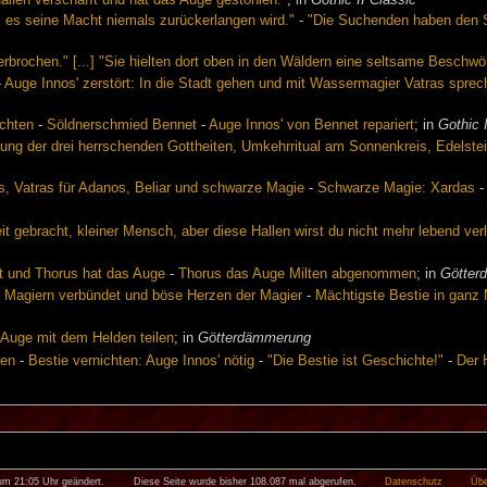
s es seine Macht niemals zurückerlangen wird."
-
"Die Suchenden haben den S
rbrochen." [...] "Sie hielten dort oben in den Wäldern eine seltsame Beschwö
-
Auge Innos' zerstört: In die Stadt gehen und mit Wassermagier Vatras spre
ichten
-
Söldnerschmied Bennet
-
Auge Innos' von Bennet repariert
; in
Gothic 
gung der drei herrschenden Gottheiten, Umkehrritual am Sonnenkreis, Edelstei
nos, Vatras für Adanos, Beliar und schwarze Magie
-
Schwarze Magie: Xardas
it gebracht, kleiner Mensch, aber diese Hallen wirst du nicht mehr lebend ver
pt und Thorus hat das Auge
-
Thorus das Auge Milten abgenommen
; in
Götter
n Magiern verbündet und böse Herzen der Magier
-
Mächtigste Bestie in ganz
 Auge mit dem Helden teilen
; in
Götterdämmerung
ren
-
Bestie vernichten: Auge Innos' nötig
-
"Die Bestie ist Geschichte!"
-
Der 
 um 21:05 Uhr geändert.
Diese Seite wurde bisher 108.087 mal abgerufen.
Datenschutz
Übe