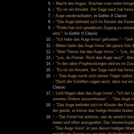
↑
Macht des Auges: Drachen zum reden bringe
↑
"Es ist ein Amulett. Der Sage nach hat Innos 
↑
Auge wiederaufladen
; in
Gothic II Classic
↑
"Das Auge befindet sich im Kloster der Feuer
↑
"Pedro hat sich gewaltsam Zugang zu unseren
wird."
; in
Gothic II Classic
↑
"Ich habe das Auge Innos' gefunden."
-
"Geh 
↑
Milten hatte das Auge Innos' die ganze Zeit 
↑
"Aber Thorus hat das Auge Innos."
-
"Los, d
↑
"Los, du Penner. Rück das Auge raus!"
-
Bes
↑
"In den alten Prophezeiungen wird es im Zus
↑
"Es ist ein Amulett. Der Sage nach hat Innos 
↑
-
"Das Auge sucht sich seinen Träger selbst.
-
"Doch die Schriften sagen auch, dass nur ein 
Classic
↑
Lord Hagen über das Auge Innos'
-
"Ich bin L
unseres Ordens anzuvertrauen."
-
"Das Auge In
↑
"Das Auge befindet sich im Kloster der Feuer
der glaubt, er könne das heilige Amulett finde
↑
-
"Der Feind hat erfahren, wer du wirklich bi
treten und offen anzugreifen. Das Versteckspie
-
"Das Auge Innos' ist aus diesen heiligen Ma
gewaltsam Zugang zu unseren allerheiligsten H