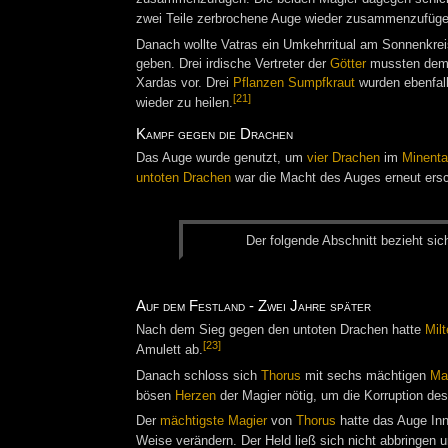
zwei Teile zerbrochene Auge wieder zusammenzufügen
Danach wollte Vatras ein Umkehrritual am Sonnenkre
geben. Drei irdische Vertreter der
Götter
mussten dem R
Xardas vor. Drei
Pflanzen
Sumpfkraut
wurden ebenfalls
[21]
wieder zu heilen.
Kampf gegen die Drachen
Das Auge wurde genutzt, um
vier Drachen
im
Minenta
untoten Drachen
war die Macht des Auges erneut ersch
Der fol­gen­de Ab­schnitt be­zieht sic
Auf dem Festland - Zwei Jahre später
Nach dem Sieg gegen den untoten Drachen hatte
Mil
[23]
Amulett ab.
Danach schloss sich
Thorus
mit sechs mächtigen
Ma
bösen
Herzen
der Magier nötig, um die Korruption des
Der
mächtigste Magier
von
Thorus
hatte das Auge Inn
Weise verändern. Der Held ließ sich nicht abbringen