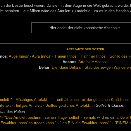
reich die Bestie beschworen. Da sie mit dem Auge in die Welt gebracht wurde
ht behalten. Laut Milten wäre das Amulett zu mächtig, um es in den Händen
Hier en­det der nicht-ka­no­ni­sche Ab­schnitt.
AR­TE­FAK­TE DER GÖT­TER
n­nos
:
Auge In­nos'
·
Aura In­nos'
·
Trä­nen In­nos'
·
Ham­mer In­nos'
·
Schild des F
Ad­a­nos
:
Ar­te­fak­te Ad­a­nos'
Be­li­ar
:
Die Klaue Be­li­ars
·
Stab des ewi­gen Wan­de­rer
mulett."
-
Mächtiges Artefakt
-
"... enthält einen Teil der göttlichen Kraft Innos.
rtefakt
-
Heiliges Amulett
-
Uraltes göttliches Artefakt
; in
Gothic II Classic
acht des Raben
"
-
"Das Amulett bestimmt seinen Träger selbst - niemals wird es ein anderer
Erwählter Innos' es tragen kann."
-
"Ich BIN ein Erwählter Innos'!"
-
"EINEM er