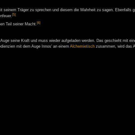
t seinem Träger zu sprechen und diesem die Wahrheit zu sagen. Ebenfalls g
[5]
nfeuer.
[6]
n Teil seiner Macht.
 Auge seine Kraft und muss wieder aufgeladen werden. Das geschieht mit ein
redienzien mit dem Auge Innos' an einem
Alchemietisch
zusammen, wird das Au