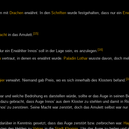
n mit
Drachen
erwähnt. In den
Schriften
wurde festgehalten, dass nur ein
Erw
[15]
acht
in das Amulett.
[16]
 ein Erwählter Innos' soll in der Lage sein, es anzulegen.
n
vertraut, in denen es erwähnt wurde.
Paladin
Lothar
wusste davon, doch mehr
[1
ier
verwahrt. Niemand gab Preis, wo es sich innerhalb des Klosters befand.
war und welche Bedrohung es darstellen würde, sollte er das Auge in seinen
azu gebracht, dass Auge Innos' aus dem Kloster zu stehlen und damit in R
os' zu zerstören. Seine Macht war zerstört, doch das Amulett selbst war nu
rüber in Kenntnis gesetzt, dass das Auge zerstört bzw. zerbrochen war.
Ha
kten den Helden zu
Vatras
in die
Stadt Khorinis
. Um das Auge zu heilen und s