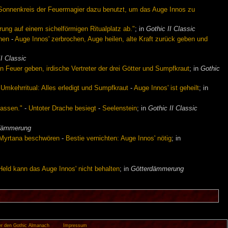
onnenkreis der Feuermagier dazu benutzt, um das Auge Innos zu
rung auf einem sichelförmigen Ritualplatz ab."
; in
Gothic II Classic
chen
-
Auge Innos' zerbrochen, Auge heilen, alte Kraft zurück geben und
II Classic
n Feuer geben, irdische Vertreter der drei Götter und Sumpfkraut
; in
Gothic
-
Umkehrritual: Alles erledigt und Sumpfkraut
-
Auge Innos' ist geheilt
; in
lassen."
-
Untoter Drache besiegt
-
Seelenstein
; in
Gothic II Classic
dämmerung
 Myrtana beschwören
-
Bestie vernichten: Auge Innos' nötig
; in
Held kann das Auge Innos' nicht behalten
; in
Götterdämmerung
r den Gothic Almanach
Impressum