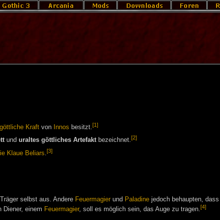
[1]
göttliche Kraft
von
Innos
besitzt.
[2]
tt
und
uraltes göttliches Artefakt
bezeichnet.
[3]
ie Klaue Beliars
.
Träger selbst aus. Andere
Feuermagier
und
Paladine
jedoch behaupten, dass
[4]
n Diener, einem
Feuermagier
, soll es möglich sein, das Auge zu tragen.