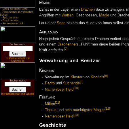
Macht
-
Links auf diese Seite
Es ist in der Lage, einen
Drachen
dazu zu zwingen, mi
-
Änderungen an verlinkten
Seiten
Angriffen mit
Waffen
, Geschossen,
Magie
und Drache
-
Spezialseiten
-
Druckversion
Laut einer
Sage
bekam das Auge von Innos selbst eine
-
Permanenter Link
Aufladung
Nach jedem Gespräch mit einem Drachen verliert das
und einem
Drachenherz
. Führt man diese beiden Ing
Suchen nach:
[7]
Kraft entfalten.
In Partnerschaft mit
Verwahrung und Besitzer
Amazon.de
Khorinis
[8]
Verwahrung im
Kloster
von
Khorinis
Suchen nach:
[9]
Pedro
und
Suchende
[10]
Namenloser Held
In Partnerschaft mit Google
Festland
[11]
Milten
[12]
Thorus
und
sein mächtigster Magier
[13]
Namenloser Held
Geschichte