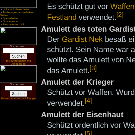
Es schützt gut vor
Waffen
-
Links auf diese Seite
-
Änderungen an verlinkten
[2]
Festland
verwendet.
Seiten
-
Spezialseiten
-
Druckversion
-
Permanenter Link
Amulett des toten Gardis
Der
Gardist
Nek
besaß e
schützt. Sein Name war a
Suchen nach:
wollte das Amulett von N
In Partnerschaft mit
Amazon.de
[3]
das Amulett.
Amulett der Krieger
Suchen nach:
Schützt vor Waffen. Wur
In Partnerschaft mit Google
[4]
verwendet.
Amulett der Eisenhaut
Schützt ordentlich vor W
[5]