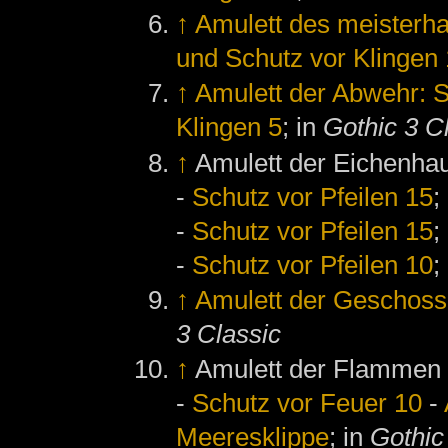
↑
Amulett des meisterha
und Schutz vor Klingen
↑
Amulett der Abwehr: S
Klingen 5
; in
Gothic 3 C
↑
Amulett der Eichenha
-
Schutz vor Pfeilen 15
;
-
Schutz vor Pfeilen 15
;
-
Schutz vor Pfeilen 10
;
↑
Amulett der Geschoss
3 Classic
↑
Amulett der Flammen
-
Schutz vor Feuer 10
-
Meeresklippe
; in
Gothic