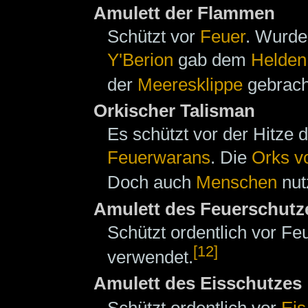
Amulett der Flammen
Schützt vor
Feuer
. Wurde
Y'Berion
gab dem
Helden
der
Meeresklippe
gebracht
Orkischer Talisman
Es schützt vor der Hitze
Feuerwarans
. Die
Orks v
Doch auch
Menschen
nut
Amulett des Feuerschutz
Schützt ordentlich vor F
[12]
verwendet.
Amulett des Eisschutzes
Schützt ordentlich vor
Eis