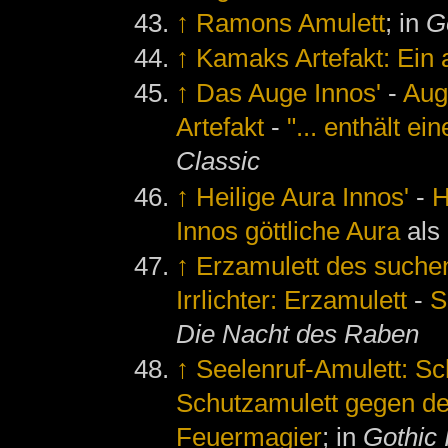
↑
Ramons Amulett
; in
G
↑
Kamaks Artefakt: Ein 
↑
Das Auge Innos'
-
Aug
Artefakt
-
"... enthält ei
Classic
↑
Heilige Aura Innos'
-
H
Innos göttliche Aura
als
↑
Erzamulett des suchen
Irrlichter: Erzamulett
-
S
Die Nacht des Raben
↑
Seelenruf-Amulett: S
Schutzamulett gegen d
Feuermagier
; in
Gothic 