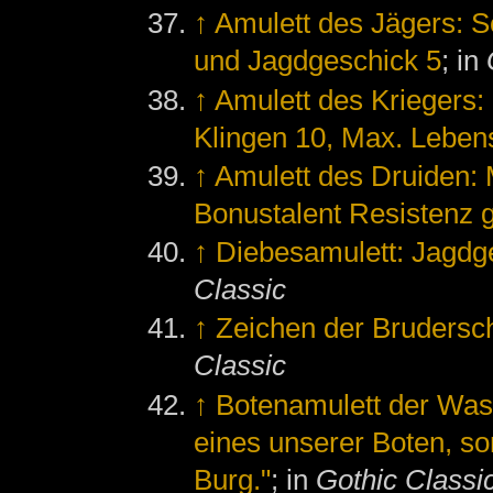
↑
Amulett des Jägers: 
und Jagdgeschick 5
; in
↑
Amulett des Kriegers:
Klingen 10, Max. Leben
↑
Amulett des Druiden:
Bonustalent Resistenz 
↑
Diebesamulett: Jagdg
Classic
↑
Zeichen der Brudersch
Classic
↑
Botenamulett der Wa
eines unserer Boten, so
Burg."
; in
Gothic Classi