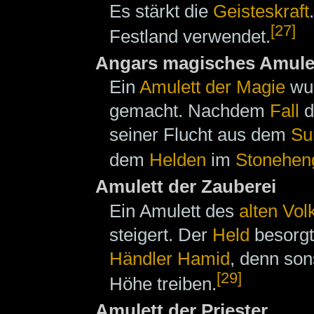
Es stärkt die
Geisteskraft
[27]
Festland verwendet.
Angars magisches Amule
Ein
Amulett der Magie
wu
gemacht. Nachdem
Fall
d
seiner Flucht aus dem
Su
dem
Helden
im
Stonehen
Amulett der Zauberei
Ein Amulett des
alten Vol
steigert. Der
Held
besorgt
Händler
Hamid
, denn son
[29]
Höhe treiben.
Amulett der Priester