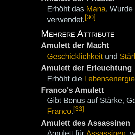
Erhöht das
Mana
. Wurde
[30]
verwendet.
Mehrere Attribute
Amulett der Macht
Geschicklichkeit
und
Stär
Amulett der Erleuchtung
Erhöht die
Lebensenergie
Franco's Amulett
Gibt Bonus auf Stärke, G
[33]
Franco
.
Amulett des Assassinen
Amulett für
Assassinen
, 