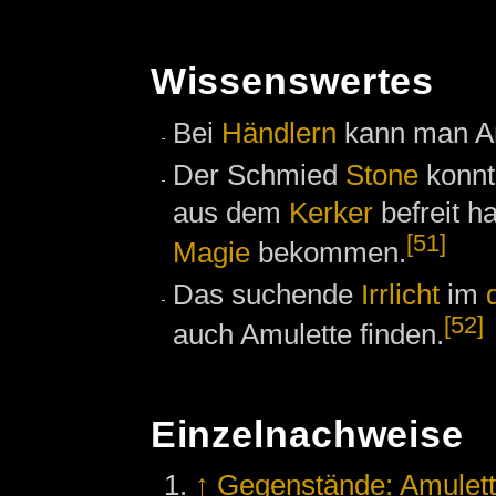
Wissenswertes
Bei
Händlern
kann man Am
Der Schmied
Stone
konnt
aus dem
Kerker
befreit h
[51]
Magie
bekommen.
Das suchende
Irrlicht
im
[52]
auch Amulette finden.
Einzelnachweise
↑
Gegenstände: Amulet