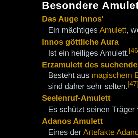
Besondere Amulet
Das Auge Innos'
Ein mächtiges
Amulett
, w
Innos göttliche Aura
[46
Ist ein heiliges Amulett.
Erzamulett des suchenden
Besteht aus
magischem E
[47
sind daher sehr selten.
Seelenruf-Amulett
Es schützt seinen Träger
Adanos Amulett
Eines der
Artefakte Adano