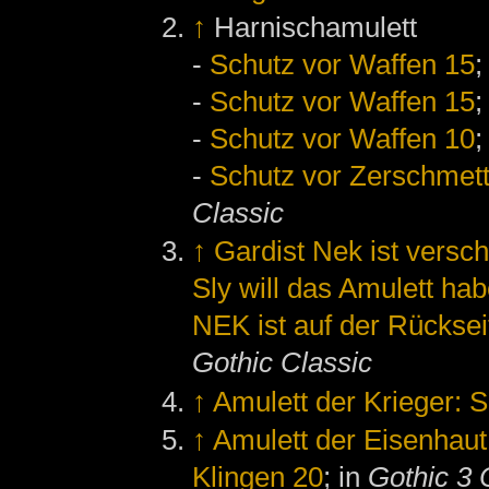
↑
Harnischamulett
-
Schutz vor Waffen 15
;
-
Schutz vor Waffen 15
;
-
Schutz vor Waffen 10
;
-
Schutz vor Zerschmett
Classic
↑
Gardist Nek ist vers
Sly will das Amulett ha
NEK ist auf der Rücksei
Gothic Classic
↑
Amulett der Krieger: 
↑
Amulett der Eisenhaut
Klingen 20
; in
Gothic 3 