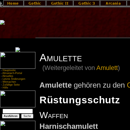
Amulette
(Weitergeleitet von
Amulett
)
-
Hauptseite
-
Almanach-Portal
-
Aktuelles
-
Letzte Änderungen
-
Mitmachen
Amulette
gehören zu den
-
Zufällige Seite
-
Hilfe
Rüstungsschutz
Waffen
Harnischamulett