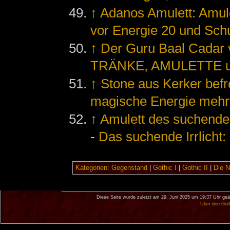
↑
Adanos Amulett: Amulet
vor Energie 20 und Sch
↑
Der Guru Baal Cada
TRÄNKE, AMULETTE u
↑
Stone aus Kerker befr
magische Energie mehr
↑
Amulett des suchenden
-
Das suchende Irrlicht
Kategorien
:
Gegenstand
|
Gothic I
|
Gothic II
|
Die 
Diese Seite wurde zuletzt am 29. Juni 2025 um 19:37 Uhr geä
Über den Got