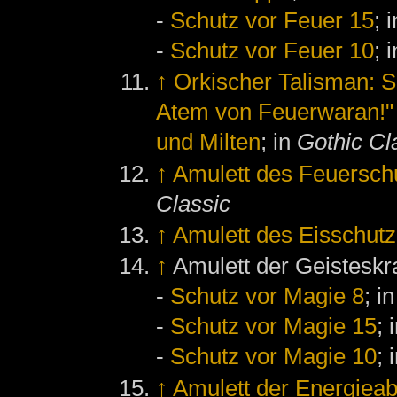
-
Schutz vor Feuer 15
; 
-
Schutz vor Feuer 10
; 
↑
Orkischer Talisman: S
Atem von Feuerwaran!"
und Milten
; in
Gothic Cl
↑
Amulett des Feuersch
Classic
↑
Amulett des Eisschutz
↑
Amulett der Geisteskra
-
Schutz vor Magie 8
; i
-
Schutz vor Magie 15
; 
-
Schutz vor Magie 10
; 
↑
Amulett der Energieab