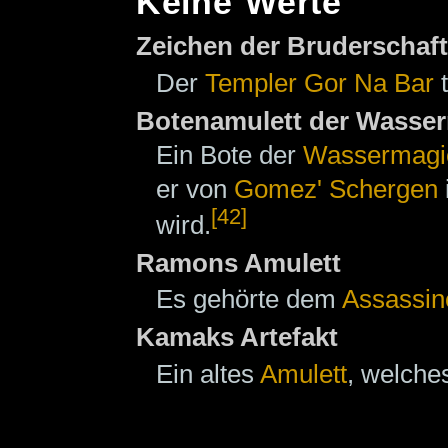
Keine Werte
Zeichen der Bruderschaft
Der
Templer
Gor Na Bar
t
Botenamulett der Wasse
Ein Bote der
Wassermagi
er von
Gomez' Schergen
[42]
wird.
Ramons Amulett
Es gehörte dem
Assassin
Kamaks Artefakt
Ein altes
Amulett
, welch