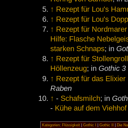
↑
Rezept für Lou's Ha
↑
Rezept für Lou's Do
↑
Rezept für Nordmarer
Hilfe: Flasche Nebelgei
starken Schnaps
; in
Got
↑
Rezept für Stollengrol
Höllenzeug
; in
Gothic 3
↑
Rezept für das Elixie
Raben
↑
-
Schafsmilch
; in
Gothi
-
Kühe auf dem Viehhof
Kategorien
:
Flüssigkeit
|
Gothic I
|
Gothic II
|
Die Na