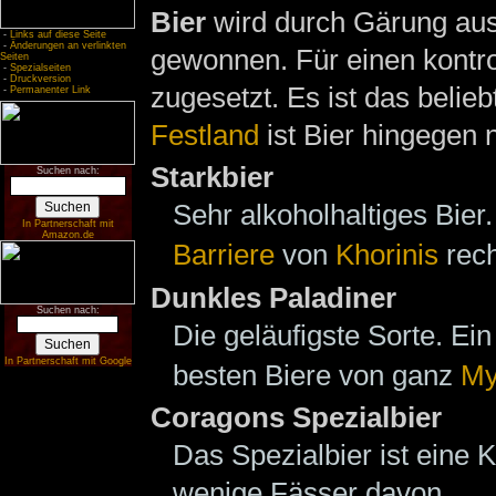
Bier
wird durch Gärung au
-
Links auf diese Seite
-
Änderungen an verlinkten
gewonnen. Für einen kontro
Seiten
-
Spezialseiten
-
Druckversion
zugesetzt. Es ist das belie
-
Permanenter Link
Festland
ist Bier hingegen n
Starkbier
Suchen nach:
Sehr alkoholhaltiges Bier
In Partnerschaft mit
Amazon.de
Barriere
von
Khorinis
rech
Dunkles Paladiner
Suchen nach:
Die geläufigste Sorte. Ei
In Partnerschaft mit Google
besten Biere von ganz
My
Coragons Spezialbier
Das Spezialbier ist eine 
wenige Fässer davon.