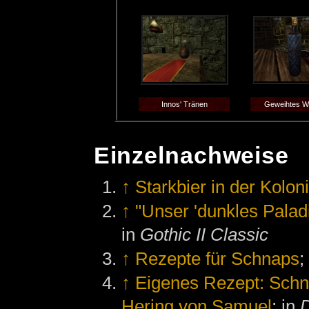
Innos' Tränen
Geweihtes W
Einzelnachweise
↑
Starkbier in der Kolon
↑
"Unser 'dunkles Paladi
in
Gothic II Classic
↑
Rezepte für Schnaps
;
↑
Eigenes Rezept: Schn
Hering von Samuel
; in