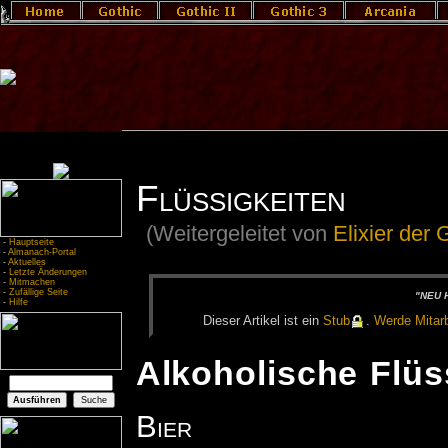
Flüssigkeiten
(Weitergeleitet von
Elixier der
-
Hauptseite
-
Almanach-Portal
-
Aktuelles
-
Letzte Änderungen
-
Mitmachen
-
Zufällige Seite
"NEU H
-
Hilfe
Die­ser Ar­ti­kel ist ein
Stub
.
Wer­de Mit­ar­b
Alkoholische Flüs
Bier