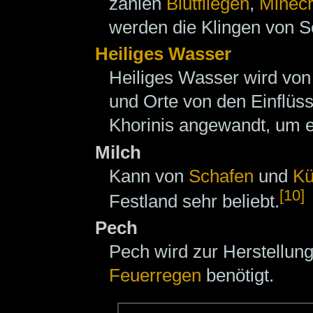
zählen
Blutfliegen
,
Minecr
werden die Klingen von Sc
Heiliges Wasser
Heiliges Wasser wird vo
und Orte von den Einflüs
Khorinis angewandt, um 
Milch
Kann von
Schafen
und
K
[10]
Festland sehr beliebt.
Pech
Pech wird zur Herstellu
Feuerregen
benötigt.