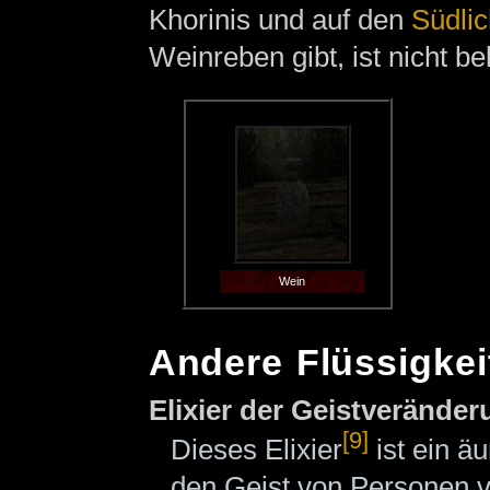
Khorinis und auf den
Südlic
Weinreben gibt, ist nicht be
Wein
Andere Flüssigkei
Elixier der Geistverände
[9]
Dieses Elixier
ist ein ä
den Geist von Personen v