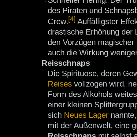
des Piraten und Schnaps
[4]
Crew.
Auffälligster Effe
drastische Erhöhung der 
den Vorzügen magischer 
auch die Wirkung weniger 
Reisschnaps
Die Spirituose, deren G
Reises
vollzogen wird, n
Form des Alkohols weites
einer kleinen Splittergru
sich
Neues Lager
nannte,
mit der Außenwelt, eine 
Reisschnaps
mit selbst 