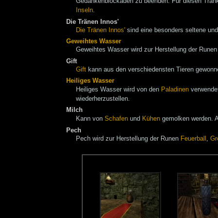
Gedankenblockaden zu beenden. Für diesen Trank 
Inseln
.
Die Tränen Innos'
Die Tränen Innos'
sind eine besonders seltene und
Geweihtes Wasser
Geweihtes Wasser wird zur Herstellung der Rune
Gift
Gift
kann aus den verschiedensten Tieren gewonn
Heiliges Wasser
Heiliges Wasser wird von den
Paladinen
verwendet
wiederherzustellen.
Milch
Kann von
Schafen
und
Kühen
gemolken werden. Au
Pech
Pech wird zur Herstellung der Runen
Feuerball
,
Gr