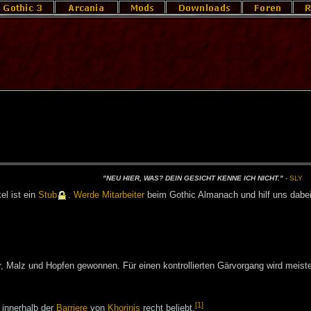
"NEU HIER, WAS? DEIN GE­SICHT KEN­NE ICH NICHT."
-
SLY
­kel ist ein
Stub
.
Wer­de Mit­ar­bei­ter
beim Go­t­hic Al­ma­nach und hilf uns da­be
Malz und Hopfen gewonnen. Für einen kontrollierten Gärvorgang wird meiste
[1]
innerhalb der
Barriere
von
Khorinis
recht beliebt.