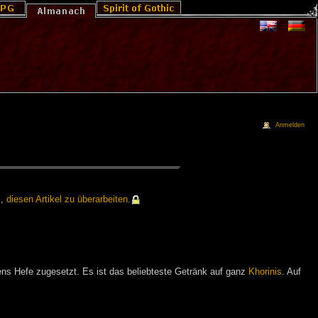
Anmelden
i,
die­sen Ar­ti­kel zu über­ar­bei­ten.
ns Hefe zugesetzt. Es ist das beliebteste Getränk auf ganz
Khorinis
. Auf