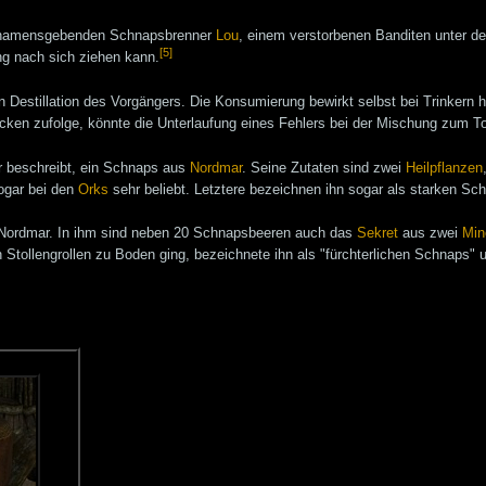
 namensgebenden Schnapsbrenner
Lou
, einem verstorbenen Banditen unter d
[5]
g nach sich ziehen kann.
n Destillation des Vorgängers. Die Konsumierung bewirkt selbst bei Trinker
cken zufolge, könnte die Unterlaufung eines Fehlers bei der Mischung zum To
r beschreibt, ein Schnaps aus
Nordmar
. Seine Zutaten sind zwei
Heilpflanzen
sogar bei den
Orks
sehr beliebt. Letztere bezeichnen ihn sogar als starken Sc
us Nordmar. In ihm sind neben 20 Schnapsbeeren auch das
Sekret
aus zwei
Min
h Stollengrollen zu Boden ging, bezeichnete ihn als "fürchterlichen Schnaps" 