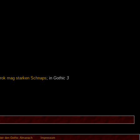
rok mag starken Schnaps
; in
Gothic 3
ber den Gothic Almanach
Impressum