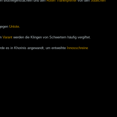
n Blutfliegenstacheln und den
Roten Tränenpfeffer
von den
Südlichen
 gegen
Untote
.
In
Varant
werden die Klingen von Schwertern häufig vergiftet.
rde es in Khorinis angewandt, um entweihte
Innosschreine