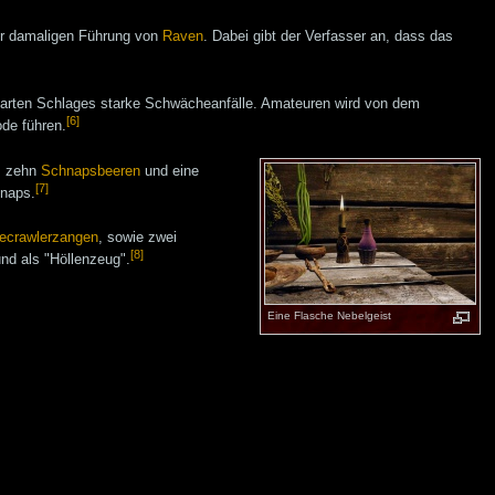
er damaligen Führung von
Raven
. Dabei gibt der Verfasser an, dass das
n harten Schlages starke Schwächeanfälle. Amateuren wird von dem
[6]
de führen.
, zehn
Schnapsbeeren
und eine
[7]
hnaps.
ecrawlerzangen
, sowie zwei
[8]
und als "Höllenzeug".
Eine Flasche Nebelgeist