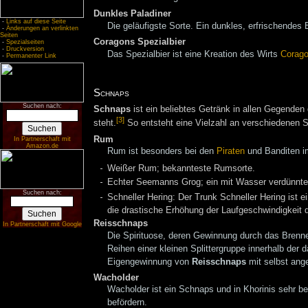
Dunkles Paladiner
-
Links auf diese Seite
Die geläufigste Sorte. Ein dunkles, erfrischendes
-
Änderungen an verlinkten
Seiten
Coragons Spezialbier
-
Spezialseiten
-
Druckversion
Das Spezialbier ist eine Kreation des Wirts
Corag
-
Permanenter Link
Schnaps
Suchen nach:
Schnaps
ist ein beliebtes Getränk in allen Gegende
[3]
steht.
So entsteht eine Vielzahl an verschiedenen 
Rum
In Partnerschaft mit
Amazon.de
Rum ist besonders bei den
Piraten
und Banditen 
Weißer Rum; bekannteste Rumsorte.
Echter Seemanns Grog; ein mit Wasser verdünnt
Suchen nach:
Schneller Hering: Der Trunk Schneller Hering ist
die drastische Erhöhung der Laufgeschwindigkeit
Reisschnaps
In Partnerschaft mit Google
Die Spirituose, deren Gewinnung durch das Bren
Reihen einer kleinen Splittergruppe innerhalb der
Eigengewinnung von
Reisschnaps
mit selbst ang
Wacholder
Wacholder ist ein Schnaps und in Khorinis sehr be
befördern.