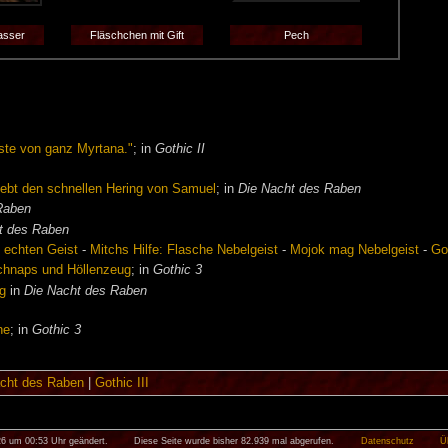
asser
Fläschchen mit Gift
Pech
este von ganz Myrtana."
; in
Gothic II
iebt den schnellen Hering von Samuel
; in
Die Nacht des Raben
Raben
t des Raben
 echten Geist
-
Mitchs Hilfe: Flasche Nebelgeist
-
Mojok mag Nebelgeist
-
Go
Schnaps und Höllenzeug
; in
Gothic 3
ng
in
Die Nacht des Raben
he
; in
Gothic 3
cht des Raben
|
Gothic III
26 um 00:53 Uhr geändert.
Diese Seite wurde bisher 82.939 mal abgerufen.
Datenschutz
Ü