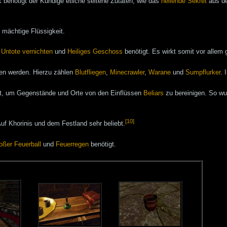
benötigt der Kundige etliche seltene Zutaten, wie das
heilende Sekret
aus de
 mächtige Flüssigkeit.
n
Untote vernichten
und
Heiliges Geschoss
benötigt. Es wirkt somit vor allem
en werden. Hierzu zählen
Blutfliegen
,
Minecrawler
,
Warane
und
Sumpflurker
. 
, um Gegenstände und Orte von den Einflüssen
Beliars
zu bereinigen. So wu
[10]
f Khorinis und dem Festland sehr beliebt.
oßer Feuerball
und
Feuerregen
benötigt.