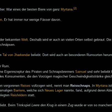
[2]
 Bier. War eines der besten Biere von ganz
Myrtana
.
on
. Er hat immer nur wenige Fässer davon.
n der bekannten
Welt
. Deshalb wird er auch an vielen Orten selbst gebraut. Di
Schnäpsen.
im
Tal von Jharkendar
beliebt. Dort wird auch an besonderen Rumsorten herump
er Rum.
 eine Eigenrezeptur des Piraten und Schnapsbrenners
Samuel
und sehr beliebt 
 des Konsumenten, die den Vorzügen magischer Geschwindigkeitstränke gleic
nen vergorenen
Reises
vollzogen wird, nennt man
Reisschnaps
. In
Myrtana
ist
 damaligen
Barriere
, welche sich
Neues Lager
nannte, fand, aufgrund deren Abl
elegten
Reisfeldern
statt.
liebt. Beim Trinkspiel
Leere den Krug in einem Zug
wurde er von so manchem 