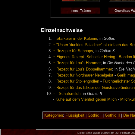
Innos' Tränen
Geweihtes W
Einzelnachweise
↑
Starkbier in der Kolonie
; in
Gothic
↑
"Unser 'dunkles Paladiner' ist einfach das B
↑
Rezepte für Schnaps
; in
Gothic 3
↑
Eigenes Rezept: Schneller Hering
-
Bandon l
↑
Rezept für Lou's Hammer
; in
Die Nacht des 
↑
Rezept für Lou's Doppelhammer
; in
Die Nach
↑
Rezept für Nordmarer Nebelgeist
-
Garik mag
↑
Rezept für Stollengrollen
-
Fürchterlichster 
↑
Rezept für das Elixier der Geistesveränderu
↑
-
Schafsmilch
; in
Gothic II
-
Kühe auf dem Viehhof geben Milch
-
Milchkü
Kategorien
:
Flüssigkeit
|
Gothic I
|
Gothic II
|
Die Na
Diese Seite wurde zuletzt am 20. Februar 20