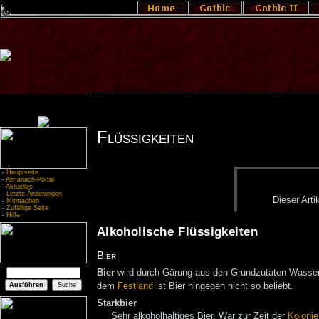
Flüssigkeiten
-
Hauptseite
-
Almanach-Portal
-
Aktuelles
-
Letzte Änderungen
Die­ser Ar­ti
-
Mitmachen
-
Zufällige Seite
-
Hilfe
Alkoholische Flüssigkeiten
Bier
Bier
wird durch Gärung aus den Grundzutaten Wasser, 
dem
Festland
ist Bier hingegen nicht so beliebt.
Starkbier
Sehr alkoholhaltiges Bier. War zur Zeit der
Kolonie