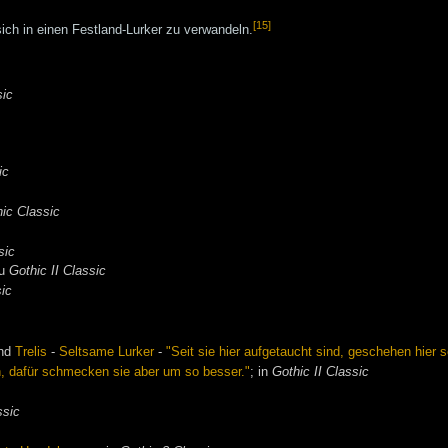
[15]
 sich in einen Festland-Lurker zu verwandeln.
sic
ic
ic Classic
sic
u
Gothic II Classic
sic
nd
Trelis
-
Seltsame Lurker
-
"Seit sie hier aufgetaucht sind, geschehen hier 
en, dafür schmecken sie aber um so besser."
; in
Gothic II Classic
ssic