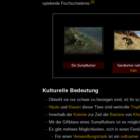
[9]
spielende Fischschwärme.
Ein Sumpflurker
Sandlurker na
Sala
Kulturelle Bedeutung
Obwohl sie nur schwer zu besiegen sind, ist ihr 
Häute
und
Klauen
dieser Tiere sind wertvolle
Trop
Innerhalb der
Kolonie
zur Zeit der
Barriere
von
Kho
Mit der Giftblase eines Sumpflurkers ist es mögli
Es gibt mehrere Möglichkeiten, sich in einen Fes
Für einen
Verwandlungstrank
ist ein
seltsamer 