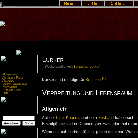
Lurker
(Weitergeleitet von
Seltsamer Lurker
)
-
Hauptseite
-
Almanach-Portal
[1]
Lurker
sind mittelgroße
Reptilien
.
-
Aktuelles
-
Letzte Änderungen
-
Mitmachen
-
Zufällige Seite
Verbreitung und Lebensraum
-
Hilfe
Allgemein
Auf der
Insel Khorinis
und dem
Festland
haben sich me
Einzelgänger und in Gruppen von zwei oder mehrere
Wenn sie sich bedroht fühlen, geben sie einen Warn