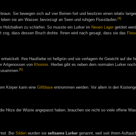
h-braun. Sie bewegen sich auf vier Beinen fort und besitzen einen relativ lan
[4]
 leben sie am Wasser, bevorzugt an Seen und ruhigen Flussläufen.
n Holzbalken zu schärfen. So musste ein Lurker im
Neuen Lager
getötet werd
ft zog, dass dessen Bruch drohte. Ihnen wird nach gesagt, dass sie das
Fleis
ntwickelt. Ihre Hautfarbe ist hellgrün und sie verlagern ihr Gewicht auf die h
rer Artgenossen von
Khorinis
. Hierbei gibt es neben dem normalen Lurker noch 
[6]
n zusammen.
rem Körper kann eine
Giftblase
entnommen werden. Vor allem in den Küsteng
 die Hitze der Wüste angepasst haben, brauchen sie nicht so viele offene Was
htet. Bei
Silden
wurden sie
seltsame Lurker
genannt, weil seit ihrem Auftau