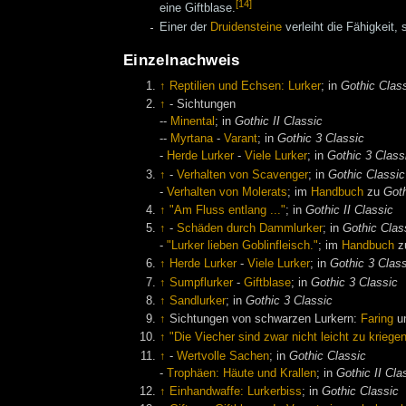
[14]
eine Giftblase.
Einer der
Druidensteine
verleiht die Fähigkeit,
Einzelnachweis
↑
Reptilien und Echsen: Lurker
; in
Gothic Clas
↑
- Sichtungen
--
Minental
; in
Gothic II Classic
--
Myrtana
-
Varant
; in
Gothic 3 Classic
-
Herde Lurker
-
Viele Lurker
; in
Gothic 3 Class
↑
-
Verhalten von Scavenger
; in
Gothic Classic
-
Verhalten von Molerats
; im
Handbuch
zu
Goth
↑
"Am Fluss entlang ..."
; in
Gothic II Classic
↑
-
Schäden durch Dammlurker
; in
Gothic Clas
-
"Lurker lieben Goblinfleisch."
; im
Handbuch
z
↑
Herde Lurker
-
Viele Lurker
; in
Gothic 3 Clas
↑
Sumpflurker
-
Giftblase
; in
Gothic 3 Classic
↑
Sandlurker
; in
Gothic 3 Classic
↑
Sichtungen von schwarzen Lurkern:
Faring
u
↑
"Die Viecher sind zwar nicht leicht zu krieg
↑
-
Wertvolle Sachen
; in
Gothic Classic
-
Trophäen: Häute und Krallen
; in
Gothic II Cla
↑
Einhandwaffe: Lurkerbiss
; in
Gothic Classic