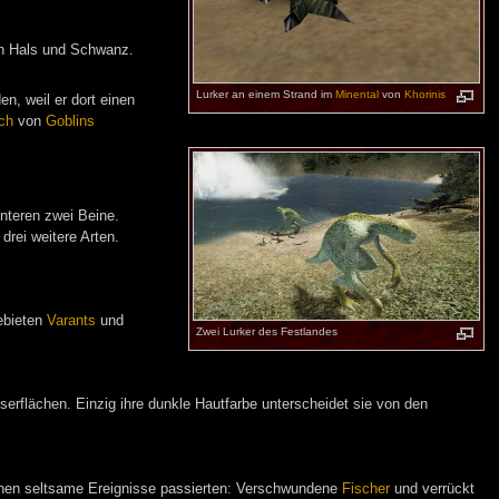
gen Hals und Schwanz.
Lurker an einem Strand im
Minental
von
Khorinis
en, weil er dort einen
ch
von
Goblins
interen zwei Beine.
drei weitere Arten.
ebieten
Varants
und
Zwei Lurker des Festlandes
serflächen. Einzig ihre dunkle Hautfarbe unterscheidet sie von den
chen seltsame Ereignisse passierten: Verschwundene
Fischer
und verrückt