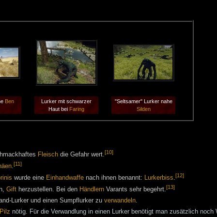
he
Ben
Lurker mit schwarzer
"Seltsamer" Lurker nahe
Haut bei
Faring
Silden
[10]
schmackhaftes
Fleisch
die Gefahr wert.
[11]
häen
.
[12]
rinis
wurde eine
Einhandwaffe
nach ihnen benannt:
Lurkerbiss
.
[13]
ch,
Gift
herzustellen. Bei den
Händlern
Varants sehr begehrt.
tland-Lurker und einen Sumpflurker zu
verwandeln
.
Pilz
nötig. Für die Verwandlung in einen Lurker benötigt man zusätzlich noc