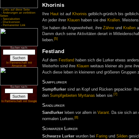
Khorinis
-
Links auf diese Seite
-
Änderungen an verlinkten
Ihre
Haut
ist auf
Khorinis
gelblich-grünlich bis gelblic
Seiten
-
Spezialseiten
An jeder ihrer
Klauen
haben sie drei
Krallen
. Meistens
-
Druckversion
-
Permanenter Link
Sie haben die Angewohnheit, ihre
Zähne
und
Krallen
a
Damm durch seine Aktivitäten derart in Mitleidenscha
[5]
lieben.
Suchen nach:
Festland
Auf dem
Festland
haben sich die Lurker etwas anders e
In Partnerschaft mit
Weiterhin sind ihre
Klauen
weitaus kleiner als jene ih
Amazon.de
Auch diese leben in kleineren und größeren Gruppe
Sumpflurker
Suchen nach:
Sumpflurker
sind an Kopf und Rücken gepackter. Ih
[7]
den
Sumpfgebieten
Myrtanas
leben sie.
In Partnerschaft mit Google
Sandlurker
Sandlurker
leben vor allem in
Varant
. Da sie sich an
[8]
normalen Lurkern.
Schwarzer Lurker
Schwarze Lurker
wurden bei
Faring
und
Silden
gesic