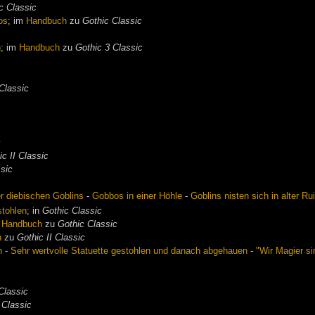
c Classic
os
; im
Handbuch
zu
Gothic Classic
n
; im
Handbuch
zu
Gothic 3 Classic
Classic
c
ic II Classic
ssic
r diebischen Goblins
-
Gobbos in einer Höhle
-
Goblins nisten sich in alter Ru
stohlen
; in
Gothic Classic
m
Handbuch
zu
Gothic Classic
h
zu
Gothic II Classic
n
-
Sehr wertvolle Statuette gestohlen und danach abgehauen
-
"Wir Magier si
Classic
 Classic