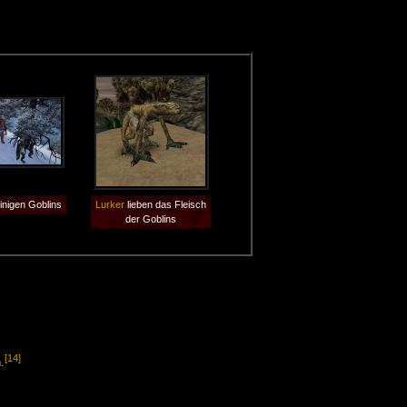
inigen Goblins
Lurker
lieben das Fleisch
der Goblins
[14]
.