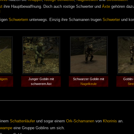
st
ihre Hauptbewaffnung. Doch auch rostige Schwerter und
Äxte
gehören dazu.
]
tigen
Schwertern
unterwegs. Einzig ihre Schamanen trugen
Schwerter
und ko
tigem
Junger Goblin mit
Schwarzer Goblin mit
Goblin-
schwerem Ast
Nagelkeule
Stre
einem
Schattenläufer
und sogar einem
Ork
-
Schamanen
von
Khorinis
an.
ttwampe
eine Gruppe Goblins um sich.