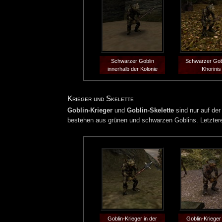
Schwarzer Goblin
Schwarzer Gobl
innerhalb der Kolonie
Khorinis
Krieger und Skelette
Goblin-Krieger
und
Goblin-Skelette
sind nur auf de
bestehen aus grünen und schwarzen Goblins. Letzter
Goblin-Krieger in der
Goblin-Krieger