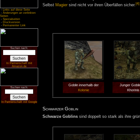
[4]
Selbst
Magier
sind nicht vor ihren Überfällen sicher.
-
Links auf diese Seite
-
Änderungen an verlinkten
Seiten
-
Spezialseiten
-
Druckversion
-
Permanenter Link
Suchen nach:
In Partnerschaft mit
Amazon.de
Goblin innerhalb der
Junger Gobli
Suchen nach:
Kolonie
Khorinis
In Partnerschaft mit Google
Schwarzer Goblin
Schwarze Goblins
sind doppelt so stark als ihre g