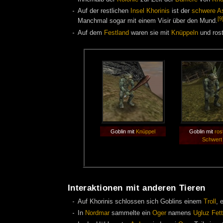
Auf der restlichen
Insel Khorinis
ist der
schwere A
[9
Manchmal sogar mit einem Visir über den Mund.
Auf dem
Festland
waren sie mit
Knüppeln
und ros
Goblin mit
Knüppel
Goblin mit
ros
Schwert
Interaktionen mit anderen Tieren
Auf Khorinis schlossen sich Goblins einem
Troll
, 
In
Nordmar
sammelte ein
Oger
namens
Ugluz Fe