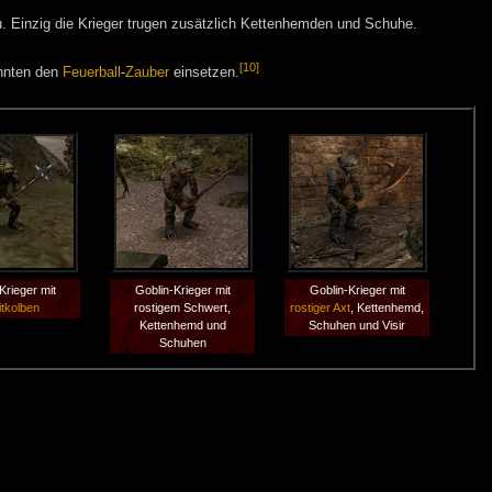
 Einzig die Krieger trugen zusätzlich Kettenhemden und Schuhe.
[10]
nnten den
Feuerball
-
Zauber
einsetzen.
Krieger mit
Goblin-Krieger mit
Goblin-Krieger mit
itkolben
rostigem Schwert,
rostiger Axt
, Kettenhemd,
Kettenhemd und
Schuhen und Visir
Schuhen