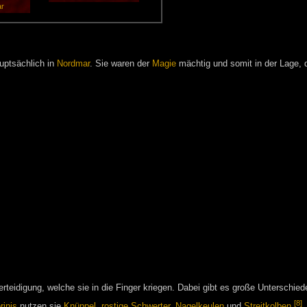
ar
auptsächlich in
Nordmar
. Sie waren der
Magie
mächtig und somit in der Lage,
erteidigung, welche sie in die Finger kriegen. Dabei gibt es große Unterschied
[8]
rinis
nutzen sie
Knüppel
,
rostige Schwerter
,
Nagelkeulen
und
Streitkolben
.