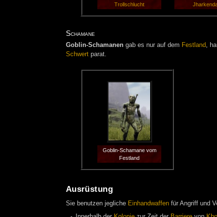
Trollschlucht
Jharkend
Schamane
Goblin-Schamanen
gab es nur auf dem
Festland
, h
Schwert
parat.
Goblin-Schamane vom
Festland
Ausrüstung
Sie benutzen jegliche
Einhandwaffen
für Angriff und V
Innerhalb der
Kolonie
zur Zeit der
Barriere
von
Kho