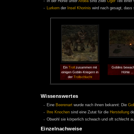
In der Höhle unter
Ardea
sind zwei
Oger
Teil einer
Lurkern
der
Insel Khorinis
wird nach gesagt, dass s
Ein
Troll
zusammen mit
Goblins bewach
einigen Goblin-Kriegern in
Höhle ...
der
Trollschlucht
Wissenswertes
Eine
Beerenart
wurde nach ihnen bekannt: Die
Gob
Ihre Knochen
sind eine Zutat für die
Herstellung
d
Obwohl sie körperlich schwach und oft schlecht a
Einzelnachweise