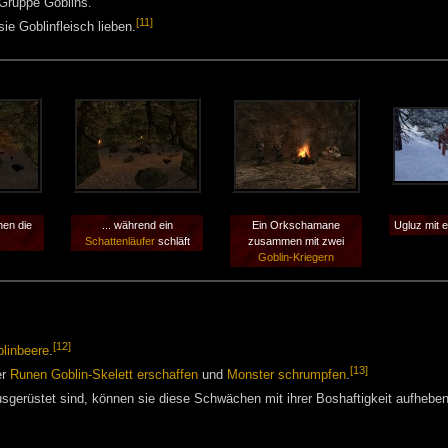
 Gruppe Goblins.
[11]
ie Goblinfleisch lieben.
en die
... während ein
Ein Orkschamane
Ugluz mit e
Schattenläufer
schläft
zusammen mit zwei
Goblin-Kriegern
[12]
linbeere
.
[13]
er
Runen
Goblin-Skelett erschaffen
und
Monster schrumpfen
.
usgerüstet sind, können sie diese Schwächen mit ihrer Boshaftigkeit aufheben