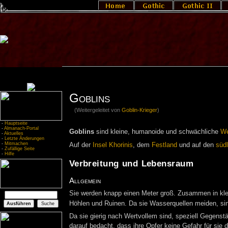
Goblins
(Weitergeleitet von
Goblin-Krieger
)
-
Hauptseite
-
Almanach-Portal
Goblins
sind kleine, humanoide und schwächliche
W
-
Aktuelles
-
Letzte Änderungen
-
Mitmachen
Auf der
Insel Khorinis
, dem
Festland
und auf den
südl
-
Zufällige Seite
-
Hilfe
Verbreitung und Lebensraum
Allgemein
Sie werden knapp einen Meter groß. Zusammen in klei
Höhlen und Ruinen. Da sie Wasserquellen meiden, sin
Da sie gierig nach Wertvollem sind, speziell Gegens
darauf bedacht, dass ihre Opfer keine Gefahr für sie d