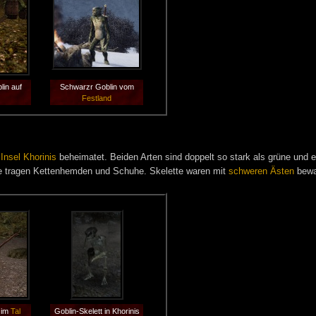
in auf
Schwarzr Goblin vom
Festland
r
Insel Khorinis
beheimatet. Beiden Arten sind doppelt so stark als grüne und e
e tragen Kettenhemden und Schuhe. Skelette waren mit
schweren Ästen
bewa
 im
Tal
Goblin-Skelett in Khorinis