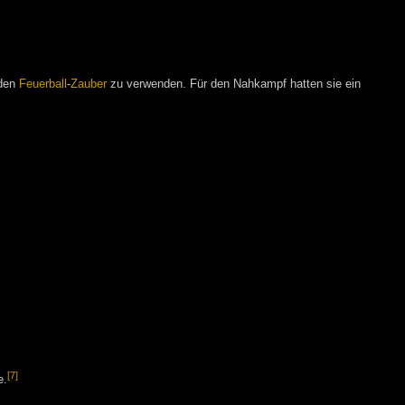
 den
Feuerball
-
Zauber
zu verwenden. Für den Nahkampf hatten sie ein
[7]
e.