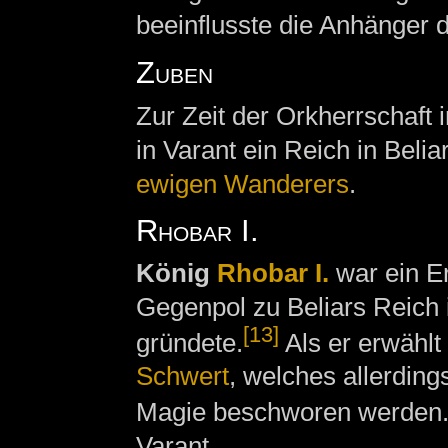
beeinflusste die Anhänger 
Zuben
Zur Zeit der Orkherrschaft
in Varant ein Reich in Bel
ewigen Wanderers
.
Rhobar I.
König
Rhobar I.
war ein Er
Gegenpol zu Beliars Reich 
[13]
gründete.
Als er erwählt 
Schwert
, welches allerding
Magie beschworen werden
Varant.