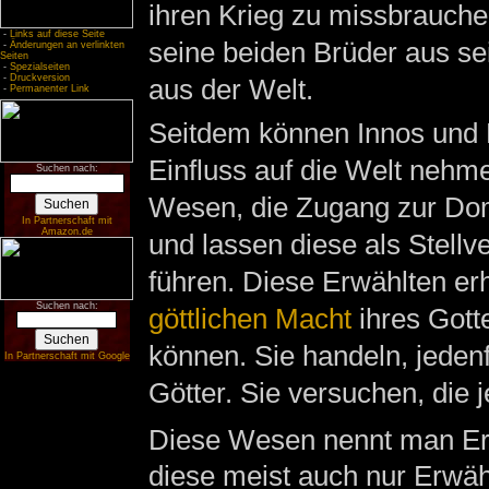
ihren Krieg zu missbrauch
-
Links auf diese Seite
seine beiden Brüder aus se
-
Änderungen an verlinkten
Seiten
-
Spezialseiten
-
Druckversion
aus der Welt.
-
Permanenter Link
Seitdem können Innos und B
Einfluss auf die Welt nehm
Suchen nach:
Wesen, die Zugang zur Do
In Partnerschaft mit
Amazon.de
und lassen diese als Stellv
führen. Diese Erwählten erh
Suchen nach:
göttlichen Macht
ihres Gotte
können. Sie handeln, jedenf
In Partnerschaft mit Google
Götter. Sie versuchen, die 
Diese Wesen nennt man Erw
diese meist auch nur Erwäh