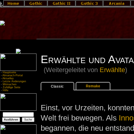
Erwählte und Avata
(Weitergeleitet von
Erwählte
)
-
Hauptseite
-
Almanach-Portal
-
Aktuelles
-
Letzte Änderungen
-
Mitmachen
Remake
Classic
-
Zufällige Seite
-
Hilfe
Einst, vor Urzeiten, konnten
Welt frei bewegen. Als
Inno
begannen, die neu entstan