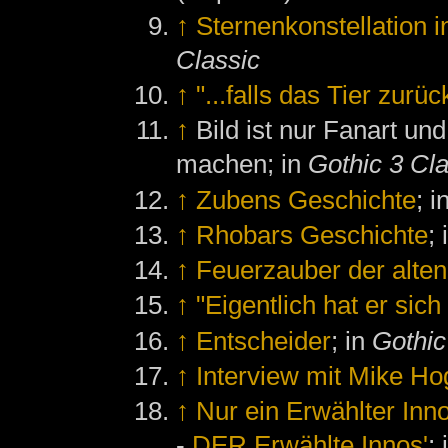
↑
Sternenkonstellation in
Classic
↑
"...falls das Tier zurü
↑
Bild ist nur Fanart un
machen; in
Gothic 3 Cla
↑
Zubens Geschichte
; i
↑
Rhobars Geschichte
;
↑
Feuerzauber der alte
↑
"Eigentlich hat er si
↑
Entscheider
; in
Gothic
↑
Interview mit Mike H
↑
Nur ein Erwählter Inno
-
DER Erwählte Innos'
;