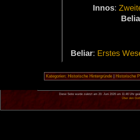
In­nos
:
Zwei­
Be­li­
Be­li­ar
:
Ers­tes We­
Kategorien
:
Historische Hintergründe
|
Historische 
Diese Seite wurde zuletzt am 20. Juni 2026 um 11:46 Uhr geä
Über den Got