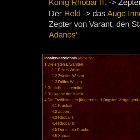
König Rhobar II.
-> Zepter
Der
Held
-> das
Auge Inn
Zepter von Varant, den S
Adanos'
Inhaltsverzeichnis
[
Verbergen
]
1
Die ersten Erwählten
1.1
Erstes Wesen
1.2
Zweites Wesen
1.3
Drittes Wesen
2
Göttliche Intervention
3
Rückgabe der Macht
4
Die Erwählten der jüngeren und jüngsten Vergangenhe
4.1
Krushak
4.2
Zuben
4.3
Rhobar I.
4.4
Rhobar II.
4.5
Der untote Drache
4.6
Xardas