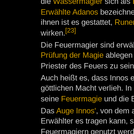
die
Wassermagier
sich als
Erwählte Adanos
bezeichne
ihnen ist es gestattet,
Rune
[23]
wirken.
Die Feuermagier sind erwäh
Prüfung der Magie
ablegen 
Priester des Feuers zu sein
Auch heißt es, dass Innos e
göttlichen Macht verlieh. I
seine
Feuermagie
und die 
Das
Auge Innos'
, von dem a
Erwählter es tragen kann, s
Feuermagiern genutzt wer