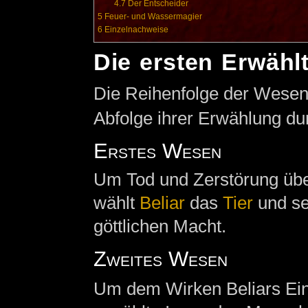
4.7
Der Entscheider
5
Feuer- und Wassermagier
6
Einzelnachweise
Die ersten Erwähl
Die Reihenfolge der Wesen e
Abfolge ihrer Erwählung dur
Erstes Wesen
Um Tod und Zerstörung über
wählt
Beliar
das
Tier
und se
göttlichen Macht.
Zweites Wesen
Um dem Wirken Beliars Einh