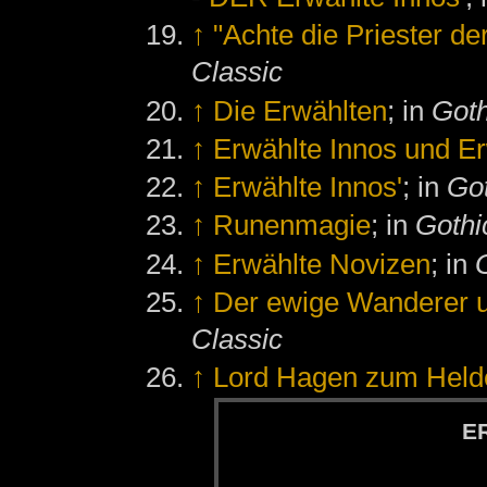
↑
"Achte die Priester de
Classic
↑
Die Erwählten
; in
Goth
↑
Erwählte Innos und E
↑
Erwählte Innos'
; in
Got
↑
Runenmagie
; in
Gothic
↑
Erwählte Novizen
; in
↑
Der ewige Wanderer u
Classic
↑
Lord Hagen zum Held
ER