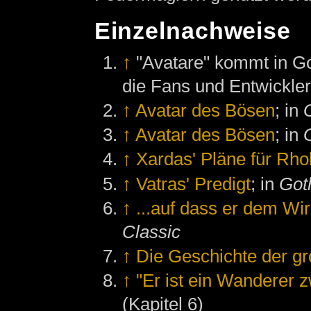
Einzelnachweise
↑
"Avatare" kommt in Go
die Fans und Entwickler
↑
Avatar des Bösen
; in
↑
Avatar des Bösen
; in
↑
Xardas' Pläne für Rh
↑
Vatras' Predigt
; in
Goth
↑
...auf dass er dem Wirk
Classic
↑
Die Geschichte der gr
↑
"Er ist ein Wanderer 
(Kapitel 6)