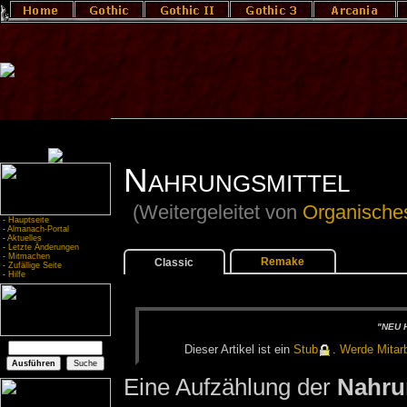
Nahrungsmittel
(Weitergeleitet von
Organische
-
Hauptseite
-
Almanach-Portal
-
Aktuelles
-
Letzte Änderungen
-
Mitmachen
Remake
Classic
-
Zufällige Seite
-
Hilfe
"NEU H
Die­ser Ar­ti­kel ist ein
Stub
.
Wer­de Mit­ar­b
Eine Aufzählung der
Nahru