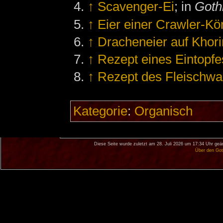
↑
Scavenger-Ei
; in
Goth
↑
Eier einer Crawler-Kö
↑
Dracheneier auf Khori
↑
Rezept eines Eintopfe
↑
Rezept des Fleischw
Kategorie
:
Organisch
Diese Seite wurde zuletzt am 28. Juli 2026 um 17:34 Uhr geä
Über den Got