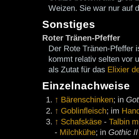
Weizen. Sie war nur auf 
Sonstiges
Roter Tränen-Pfeffer
Der Rote Tränen-Pfeffer is
kommt relativ selten vor 
als Zutat für das
Elixier 
Einzelnachweise
↑
Bärenschinken
; in
Got
↑
Goblinfleisch
; im
Han
↑
Schafskäse
-
Talbin 
-
Milchkühe
; in
Gothic II