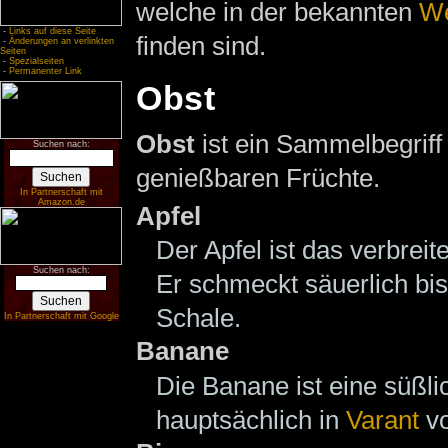
welche in der bekannten
We
-
Links auf diese Seite
finden sind.
-
Änderungen an verlinkten
Seiten
-
Spezialseiten
-
Permanenter Link
Obst
Obst
ist ein Sammelbegriff 
Suchen nach:
genießbaren Früchte.
In Partnerschaft mit
Amazon.de
Apfel
Der Apfel ist das verbreit
Suchen nach:
Er schmeckt säuerlich bis
Schale.
In Partnerschaft mit Google
Banane
Die Banane ist eine süßl
hauptsächlich in
Varant
vo