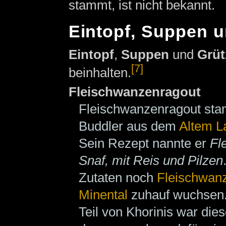
stammt, ist nicht bekannt.
Eintopf, Suppen u
Eintopf
,
Suppen
und
Grüt
[7]
beinhalten.
Fleischwanzenragout
Fleischwanzenragout st
Buddler aus dem
Altem L
Sein Rezept nannte er
Fl
Snaf, mit Reis und Pilzen
Zutaten noch
Fleischwan
Minental
zuhauf wuchsen
Teil von Khorinis war di