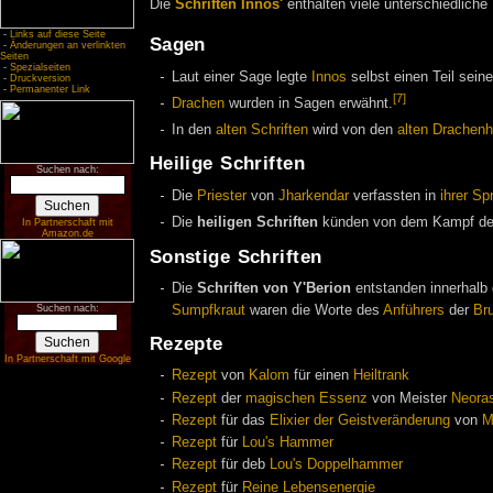
Die
Schriften Innos'
enthalten viele unterschiedliche
-
Links auf diese Seite
Sagen
-
Änderungen an verlinkten
Seiten
-
Spezialseiten
Laut einer Sage legte
Innos
selbst einen Teil sein
-
Druckversion
-
Permanenter Link
[7]
Drachen
wurden in Sagen erwähnt.
In den
alten Schriften
wird von den
alten Drachenh
Heilige Schriften
Suchen nach:
Die
Priester
von
Jharkendar
verfassten in
ihrer Sp
Die
heiligen Schriften
künden von dem Kampf d
In Partnerschaft mit
Amazon.de
Sonstige Schriften
Die
Schriften von Y'Berion
entstanden innerhalb
Sumpfkraut
waren die Worte des
Anführers
der
Br
Suchen nach:
Rezepte
In Partnerschaft mit Google
Rezept
von
Kalom
für einen
Heiltrank
Rezept
der
magischen Essenz
von Meister
Neora
Rezept
für das
Elixier der Geistveränderung
von
M
Rezept
für
Lou's Hammer
Rezept
für deb
Lou's Doppelhammer
Rezept
für
Reine Lebensenergie