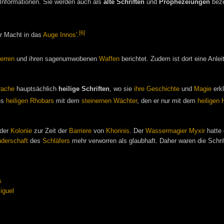
 Informationen. Sie werden auch als
alte Schriften
und
Prophezeiungen
beze
[6]
er Macht in das
Auge Innos'
.
erren
und ihren sagenumwobenen
Waffen
berichtet. Zudem ist dort eine Anlei
rache
hauptsächlich
heilige Schriften
, wo sie
ihre Geschichte
und
Magie
erkl
es
heiligen Rhobars
mit dem
steinernen Wächter
, den er nur mit dem
heiligen
 der
Kolonie
zur Zeit der
Barriere
von
Khorinis
. Der
Wassermagier
Myxir
hatte 
uderschaft
des
Schläfers
mehr verworren als glaubhaft. Daher waren die Schri
s
iguel