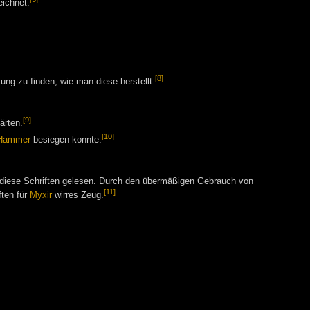
ichnet.
[8]
tung zu finden, wie man diese herstellt.
[9]
ärten.
[10]
 Hammer
besiegen konnte.
diese Schriften gelesen. Durch den übermäßigen Gebrauch von
[11]
ften für
Myxir
wirres Zeug.