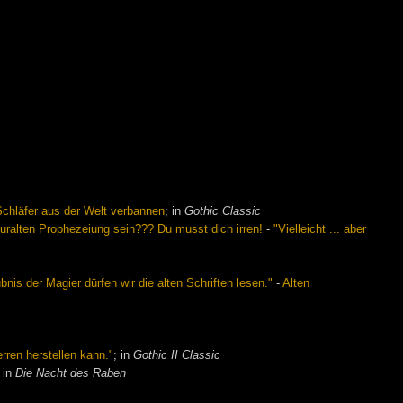
Schläfer aus der Welt verbannen
; in
Gothic Classic
 uralten Prophezeiung sein??? Du musst dich irren!
-
"Vielleicht ... aber
nis der Magier dürfen wir die alten Schriften lesen."
-
Alten
rren herstellen kann."
; in
Gothic II Classic
; in
Die Nacht des Raben