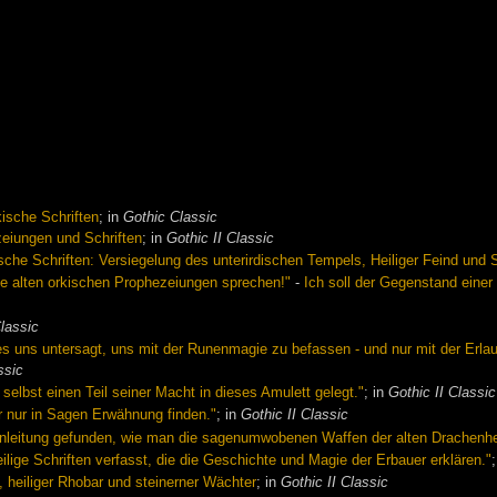
kische Schriften
; in
Gothic Classic
zeiungen und Schriften
; in
Gothic II Classic
sche Schriften: Versiegelung des unterirdischen Tempels, Heiliger Feind und 
die alten orkischen Prophezeiungen sprechen!"
-
Ich soll der Gegenstand einer
lassic
es uns untersagt, uns mit der Runenmagie zu befassen - und nur mit der Erlaub
ssic
selbst einen Teil seiner Macht in dieses Amulett gelegt."
; in
Gothic II Classic
r nur in Sagen Erwähnung finden."
; in
Gothic II Classic
d Anleitung gefunden, wie man die sagenumwobenen Waffen der alten Drachenhe
eilige Schriften verfasst, die die Geschichte und Magie der Erbauer erklären."
, heiliger Rhobar und steinerner Wächter
; in
Gothic II Classic