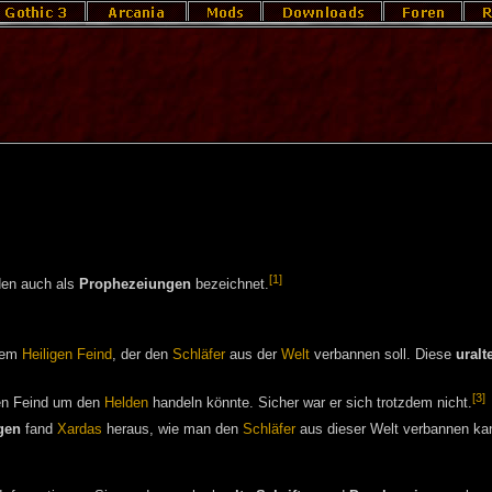
[1]
den auch als
Prophezeiungen
bezeichnet.
nem
Heiligen Feind
, der den
Schläfer
aus der
Welt
verbannen soll. Diese
uralt
[3]
gen Feind um den
Helden
handeln könnte. Sicher war er sich trotzdem nicht.
gen
fand
Xardas
heraus, wie man den
Schläfer
aus dieser Welt verbannen ka