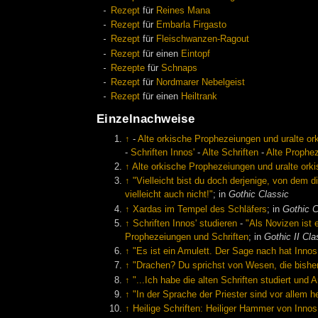
Rezept
für
Reines Mana
Rezept
für
Embarla Firgasto
Rezept
für
Fleischwanzen-Ragout
Rezept
für einen
Eintopf
Rezepte
für
Schnaps
Rezept
für
Nordmarer Nebelgeist
Rezept
für einen
Heiltrank
Einzelnachweise
↑
-
Alte orkische Prophezeiungen und uralte or
-
Schriften Innos'
-
Alte Schriften
-
Alte Prophe
↑
Alte orkische Prophezeiungen und uralte orki
↑
"Vielleicht bist du doch derjenige, von dem 
vielleicht auch nicht!"
; in
Gothic Classic
↑
Xardas im Tempel des Schläfers
; in
Gothic C
↑
Schriften Innos' studieren
-
"Als Novizen ist 
Prophezeiungen und Schriften
; in
Gothic II Cla
↑
"Es ist ein Amulett. Der Sage nach hat Innos 
↑
"Drachen? Du sprichst von Wesen, die bishe
↑
"...Ich habe die alten Schriften studiert un
↑
"In der Sprache der Priester sind vor allem h
↑
Heilige Schriften: Heiliger Hammer von Innos