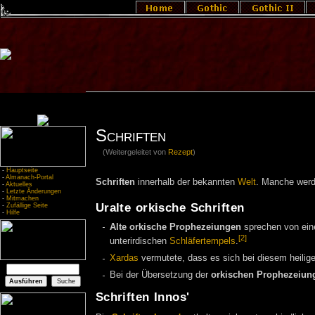
Schriften
(Weitergeleitet von
Rezept
)
-
Hauptseite
-
Almanach-Portal
Schriften
innerhalb der bekannten
Welt
. Manche wer
-
Aktuelles
-
Letzte Änderungen
-
Mitmachen
Uralte orkische Schriften
-
Zufällige Seite
-
Hilfe
Alte orkische Prophezeiungen
sprechen von ei
[2]
unterirdischen
Schläfertempels
.
Xardas
vermutete, dass es sich bei diesem heili
Bei der Übersetzung der
orkischen Prophezeiun
Schriften Innos'