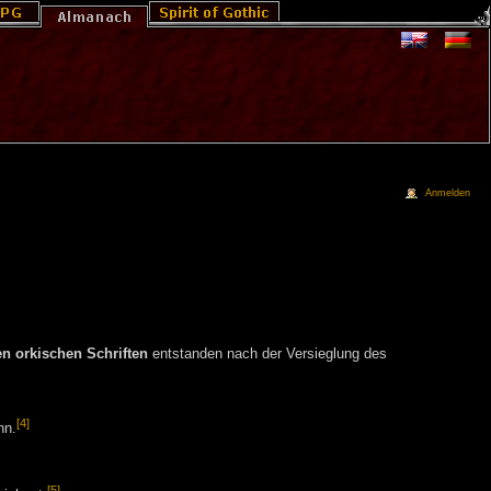
Anmelden
en orkischen Schriften
entstanden nach der Versieglung des
[4]
nn.
[5]