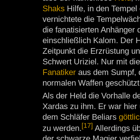
Shaks
Hilfe, in den Tempel
vernichtete die Tempelwäch
die fanatisierten Anhänger 
einschließlich Kalom. Der 
Zeitpunkt die Erzrüstung u
Schwert Uriziel. Nur mit di
Fanatiker
aus dem Sumpf, di
normalen Waffen geschützt
Als der Held die Vorhalle de
Xardas zu ihm. Er war hie
dem Schläfer Beliars
göttl
[17]
zu werden.
Allerdings ü
der schwarze Magier verfiel 