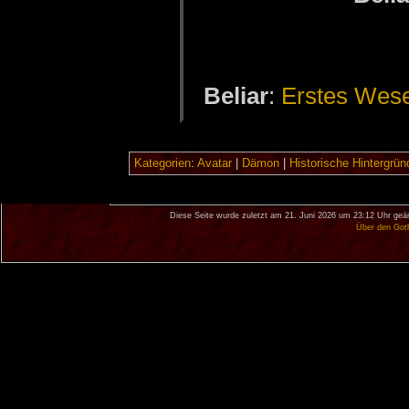
Be­li­ar
:
Ers­tes We­s
Kategorien
:
Avatar
|
Dämon
|
Historische Hintergrün
Diese Seite wurde zuletzt am 21. Juni 2026 um 23:12 Uhr geän
Über den Got