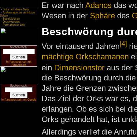
Er war nach
Adanos
das wo
-
Links auf diese Seite
-
Änderungen an verlinkten
Wesen in der
Sphäre
des
G
Seiten
-
Spezialseiten
-
Druckversion
-
Permanenter Link
Beschwörung durc
[4]
Vor eintausend Jahren
ri
Suchen nach:
mächtige Orkschamanen
ei
In Partnerschaft mit
ein
Dimensionstor
aus der 
Amazon.de
die Beschwörung durch di
Jahre die Grenzen zwischen
Suchen nach:
Das Ziel der Orks war es, 
In Partnerschaft mit Google
erlangen. Ob es sich bei 
Orks gehandelt hat, ist unkl
Allerdings verlief die Anru