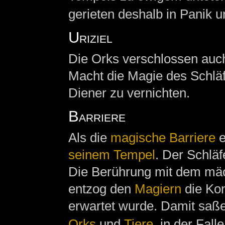
gerieten deshalb in Panik
Uriziel
Die Orks verschlossen au
Macht die Magie des Schläf
Diener zu vernichten.
Barriere
Als die
magische Barriere
e
seinem Tempel
. Der Schlä
Die Berührung mit dem mä
entzog den
Magiern
die Kon
erwartet wurde. Damit saß
Orks
und
Tiere
, in der Falle