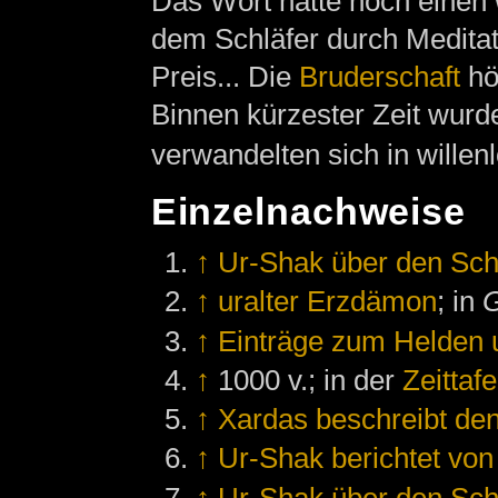
Das Wort hatte noch einen w
dem Schläfer durch Meditat
Preis... Die
Bruderschaft
hö
Binnen kürzester Zeit wur
verwandelten sich in willen
Einzelnachweise
↑
Ur-Shak über den Sch
↑
uralter Erzdämon
; in
G
↑
Einträge zum Helden 
↑
1000 v.; in der
Zeittafe
↑
Xardas beschreibt de
↑
Ur-Shak berichtet vo
↑
Ur-Shak über den Sch