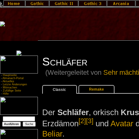
Schläfer
(Weitergeleitet von
Sehr mächt
-
Hauptseite
-
Almanach-Portal
-
Aktuelles
-
Letzte Änderungen
-
Mitmachen
Remake
Classic
-
Zufällige Seite
-
Hilfe
Der
Schläfer
, orkisch
Krus
[2]
[3]
Erzdämon
und
Avatar
d
Beliar
.