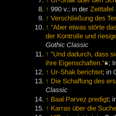
↑
990 v.; in der
Zeittafel
↑
Verschließung des Te
↑
"Aber etwas störte da
der Kontrolle und ries
Gothic Classic
↑
"Und dadurch, dass si
ihre Eigenschaften."
; 
↑
Ur-Shak berichtet
; in
↑
Die Schaffung des er
Classic
↑
Baal Parvez predigt
; 
↑
Karras über die Such