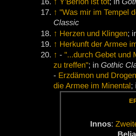
↑
Y'Berion ist tot
; in
Got
↑
"Was mir im Tempel de
Classic
↑
Herzen und Klingen
; 
↑
Herkunft der Armee i
↑
-
"...durch Gebet und 
zu treffen"
; in
Gothic Cl
-
Erzdämon und Droge
die Armee im Minental
;
ER
In­nos
:
Zwei­
Be­li­