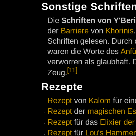
Sonstige Schrifte
Die
Schriften von Y'Ber
der
Barriere
von
Khorinis
Schriften gelesen. Durc
waren die Worte des
Anfü
verworren als glaubhaft. 
[11]
Zeug.
Rezepte
Rezept
von
Kalom
für ei
Rezept
der
magischen E
Rezept
für das
Elixier de
Rezept
für
Lou's Hammer