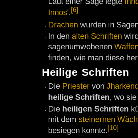
Laut einer Sage legte
Inn
[6]
Innos'
.
Drachen
wurden in Sagen
In den
alten Schriften
wir
sagenumwobenen
Waffe
finden, wie man diese hers
Heilige Schriften
Die
Priester
von
Jharken
heilige Schriften
, wo si
Die
heiligen Schriften
kü
mit dem
steinernen Wäch
[10]
besiegen konnte.