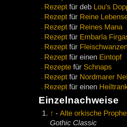
Rezept
für deb
Lou's Do
Rezept
für
Reine Lebense
Rezept
für
Reines Mana
Rezept
für
Embarla Firga
Rezept
für
Fleischwanze
Rezept
für einen
Eintopf
Rezepte
für
Schnaps
Rezept
für
Nordmarer Neb
Rezept
für einen
Heiltran
Einzelnachweise
↑
-
Alte orkische Prophe
Gothic Classic