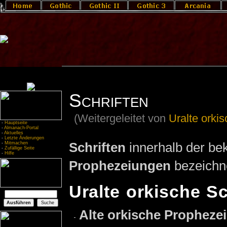
Schriften
(Weitergeleitet von
Uralte orkis
-
Hauptseite
-
Almanach-Portal
-
Aktuelles
-
Letzte Änderungen
Schriften
innerhalb der b
-
Mitmachen
-
Zufällige Seite
-
Hilfe
Prophezeiungen
bezeichn
Uralte orkische Sc
Alte orkische Propheze