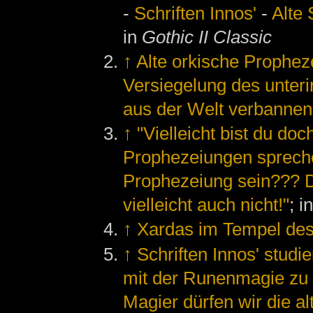
-
Schriften Innos'
-
Alte 
in
Gothic II Classic
↑
Alte orkische Propheze
Versiegelung des unteri
aus der Welt verbannen
↑
"Vielleicht bist du do
Prophezeiungen sprech
Prophezeiung sein??? D
vielleicht auch nicht!"
; i
↑
Xardas im Tempel des
↑
Schriften Innos' studi
mit der Runenmagie zu b
Magier dürfen wir die al