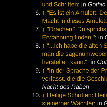
und Schriften
; in
Gothic 
↑
"Es ist ein Amulett. D
Macht in dieses Amulett
↑
"Drachen? Du sprichst
Erwähnung finden."
; in
↑
"...Ich habe die alten 
man die sagenumwobene
herstellen kann."
; in
Got
↑
"In der Sprache der Pr
verfasst, die die Gesch
Nacht des Raben
↑
Heilige Schriften: He
steinerner Wächter
; in
G