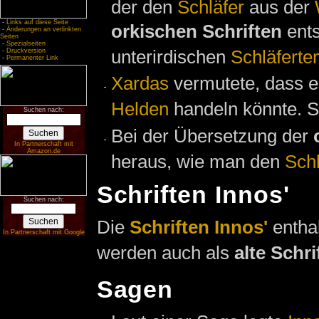
der den
Schläfer
aus der
-
Links auf diese Seite
orkischen Schriften
ents
-
Änderungen an verlinkten
Seiten
-
Spezialseiten
unterirdischen
Schläferte
-
Druckversion
-
Permanenter Link
Xardas
vermutete, dass e
Helden
handeln könnte. Si
Suchen nach:
Bei der Übersetzung der
In Partnerschaft mit
Amazon.de
heraus, wie man den
Schl
Schriften Innos'
Suchen nach:
Die
Schriften Innos'
enthal
In Partnerschaft mit Google
werden auch als
alte Schri
Sagen