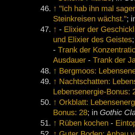
↑
"Ich hab ihn mal sage
Steinkreisen wächst."
; 
↑
-
Elixier der Geschickl
und Elixier des Geistes
-
Trank der Konzentrati
Ausdauer
-
Trank der J
↑
Bergmoos: Lebensene
↑
Nachtschatten: Leben
Lebensenergie-Bonus: 
↑
Orkblatt: Lebensenerg
Bonus: 28
; in
Gothic Cl
↑
Rüben kochen
-
Einto
↑
Guter Boden: Anbau 