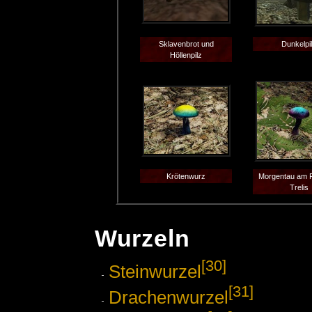
Sklavenbrot und
Dunkelpi
Höllenpilz
Krötenwurz
Morgentau am F
Trelis
Wurzeln
[30]
Steinwurzel
[31]
Drachenwurzel