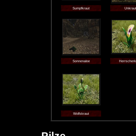
Sumpfkraut
Unkrau
Sonnenaloe
Herrscherk
Wolfskraut
Pilze