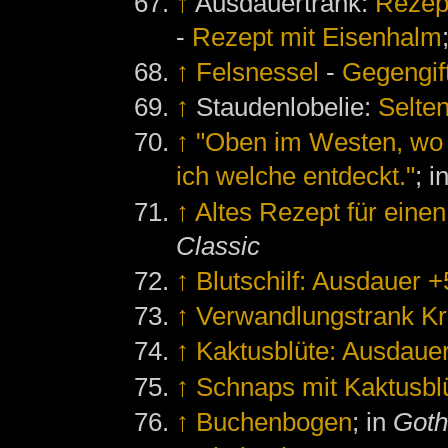
↑
Ausdauertrank:
Rezept
-
Rezept mit Eisenhalm
↑
Felsnessel
-
Gegengif
↑
Staudenlobelie:
Selte
↑
"Oben im Westen, wo 
ich welche entdeckt."
; i
↑
Altes Rezept für eine
Classic
↑
Blutschilf: Ausdauer 
↑
Verwandlungstrank Kr
↑
Kaktusblüte: Ausdaue
↑
Schnaps mit Kaktusbl
↑
Buchenbogen
; in
Goth