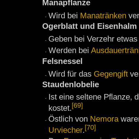
Manapflanze
Wird bei
Manatränken
ver
Ogerblatt und Eisenhalm
Geben bei Verzehr etwa
Werden bei
Ausdauerträ
Felsnessel
Wird für das
Gegengift
ve
Staudenlobelie
Ist eine seltene Pflanze, d
[69]
kostet.
Östlich von
Nemora
waren
[70]
Urviecher
.