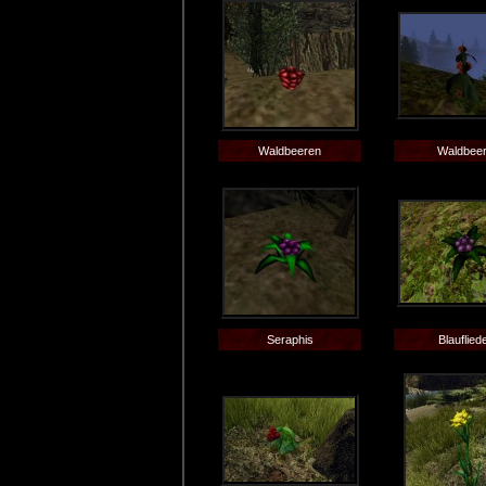
Waldbeeren
Waldbee
Seraphis
Blauflied