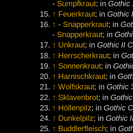
-
Sumpfkraut
; in
Gothic 
↑
Feuerkraut
; in
Gothic 
↑
-
Snapperkraut
; in
Got
-
Snapperkraut
; in
Gothi
↑
Unkraut
; in
Gothic II C
↑
Herrscherkraut
; in
Got
↑
Sonnenkraut
; in
Gothic
↑
Harnischkraut
; in
Goth
↑
Wolfskraut
; in
Gothic 
↑
Sklavenbrot
; in
Gothic
↑
Höllenpilz
; in
Gothic C
↑
Dunkelpilz
; in
Gothic I
↑
Buddlerfleisch
; in
Goth