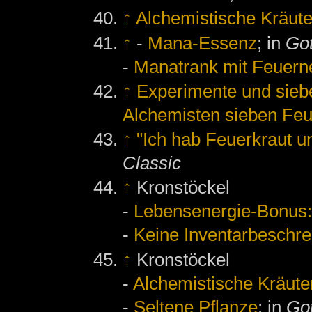
↑
Alchemistische Kräute
↑
-
Mana-Essenz
; in
Got
-
Manatrank mit Feuern
↑
Experimente und sieb
Alchemisten sieben Feu
↑
"Ich hab Feuerkraut u
Classic
↑
Kronstöckel
-
Lebensenergie-Bonus:
-
Keine Inventarbeschr
↑
Kronstöckel
-
Alchemistische Kräute
-
Seltene Pflanze
; in
Got