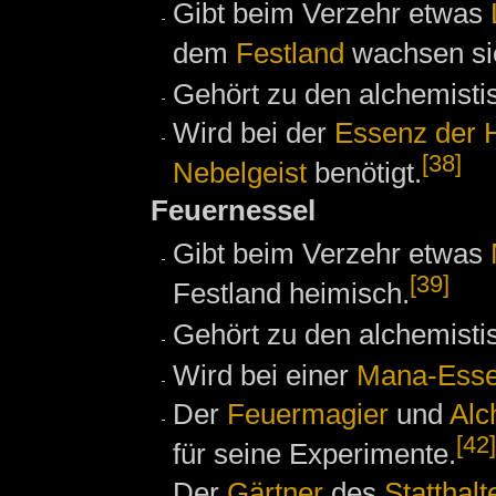
Gibt beim Verzehr etwas
dem
Festland
wachsen sie
Gehört zu den alchemist
Wird bei der
Essenz der 
[38]
Nebelgeist
benötigt.
Feuernessel
Gibt beim Verzehr etwas
[39]
Festland heimisch.
Gehört zu den alchemisti
Wird bei einer
Mana-Ess
Der
Feuermagier
und
Alc
[42]
für seine Experimente.
Der
Gärtner
des
Statthalt