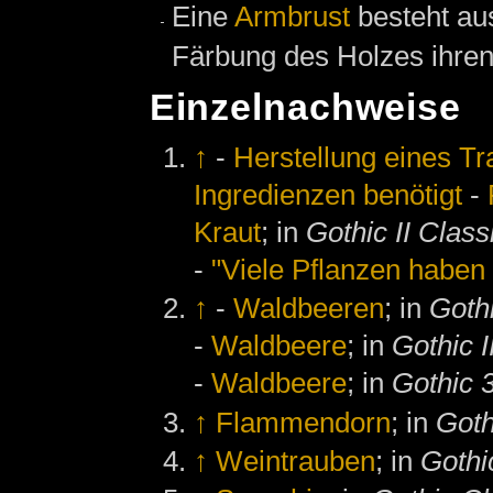
Eine
Armbrust
besteht au
Färbung des Holzes ih
Einzelnachweise
↑
-
Herstellung eines Tr
Ingredienzen benötigt
-
Kraut
; in
Gothic II Class
-
"Viele Pflanzen haben 
↑
-
Waldbeeren
; in
Goth
-
Waldbeere
; in
Gothic I
-
Waldbeere
; in
Gothic 
↑
Flammendorn
; in
Goth
↑
Weintrauben
; in
Gothi