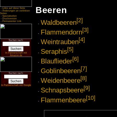
Beeren
-
Links auf diese Seite
-
Änderungen an verlinkten
Seiten
-
Spezialseiten
[2]
-
Druckversion
Waldbeeren
-
Permanenter Link
[3]
Flammendorn
[4]
Weintrauben
Suchen nach:
[5]
Seraphis
In Partnerschaft mit
Amazon.de
[6]
Blauflieder
[7]
Goblinbeeren
Suchen nach:
[8]
Weidenbeere
In Partnerschaft mit Google
[9]
Schnapsbeere
[10]
Flammenbeere