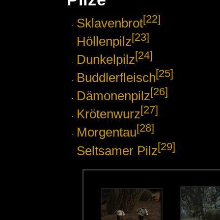
[22]
Sklavenbrot
[23]
Höllenpilz
[24]
Dunkelpilz
[25]
Buddlerfleisch
[26]
Dämonenpilz
[27]
Krötenwurz
[28]
Morgentau
[29]
Seltsamer Pilz