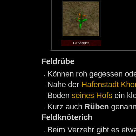
Eichenblatt
Feldrübe
Können roh gegessen od
Nahe der
Hafenstadt Khor
Boden
seines Hofs
ein kl
Kurz auch
Rüben
genann
Feldknöterich
Beim Verzehr gibt es etw