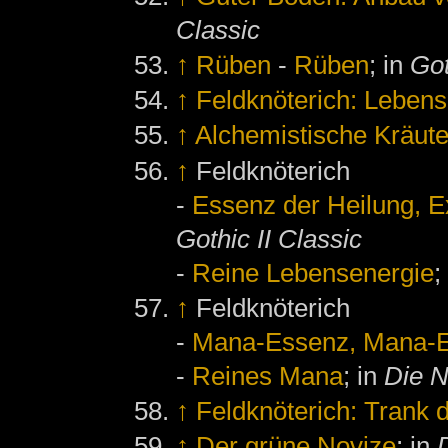
Classic
↑
Rüben
-
Rüben
; in
Got
↑
Feldknöterich: Leben
↑
Alchemistische Kräute
↑
Feldknöterich
-
Essenz der Heilung, Ex
Gothic II Classic
-
Reine Lebensenergie
;
↑
Feldknöterich
-
Mana-Essenz, Mana-Ex
-
Reines Mana
; in
Die 
↑
Feldknöterich: Trank 
↑
Der grüne Novize
; in