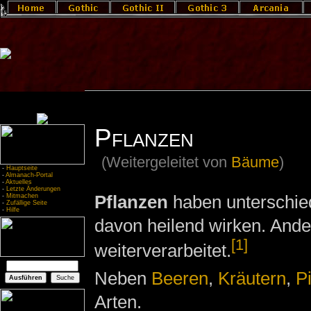
Pflanzen
(Weitergeleitet von
Bäume
)
-
Hauptseite
-
Almanach-Portal
-
Aktuelles
-
Letzte Änderungen
Pflanzen
haben unterschie
-
Mitmachen
-
Zufällige Seite
-
Hilfe
davon heilend wirken. Ande
[1]
weiterverarbeitet.
Neben
Beeren
,
Kräutern
,
P
Arten.