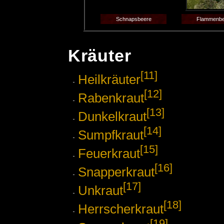
Schnapsbeere
Flammenbe
Kräuter
[11]
Heilkräuter
[12]
Rabenkraut
[13]
Dunkelkraut
[14]
Sumpfkraut
[15]
Feuerkraut
[16]
Snapperkraut
[17]
Unkraut
[18]
Herrscherkraut
[19]