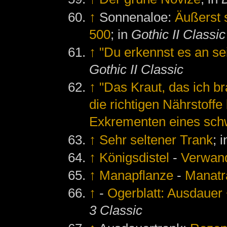
↑
Sonnenaloe:
Äußerst 
500
; in
Gothic II Classic
↑
"Du erkennst es an se
Gothic II Classic
↑
"Das Kraut, das ich b
die richtigen Nährstoff
Exkrementen eines schw
↑
Sehr seltener Trank
; 
↑
Königsdistel
-
Verwan
↑
Manapflanze
-
Manatr
↑
-
Ogerblatt: Ausdaue
3 Classic