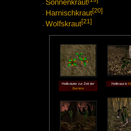
Sonnenkraut
[20]
Harnischkraut
[21]
Wolfskraut
Heilkräuter zur Zeit der
Heilkraut in
Kh
Barriere