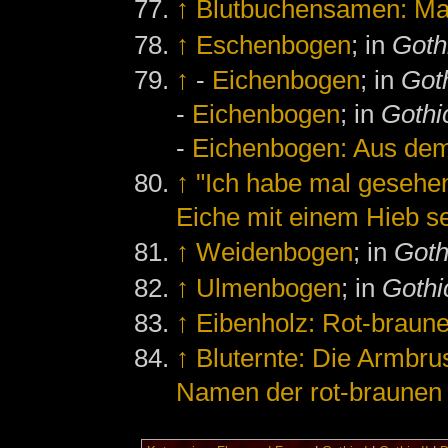
↑
Blutbuchensamen: Ma
↑
Eschenbogen
; in
Goth
↑
-
Eichenbogen
; in
Got
-
Eichenbogen
; in
Gothic
-
Eichenbogen: Aus dem
↑
"Ich habe mal gesehe
Eiche mit einem Hieb sei
↑
Weidenbogen
; in
Goth
↑
Ulmenbogen
; in
Gothic
↑
Eibenholz: Rot-braun
↑
Bluternte: Die Armbru
Namen der rot-braunen