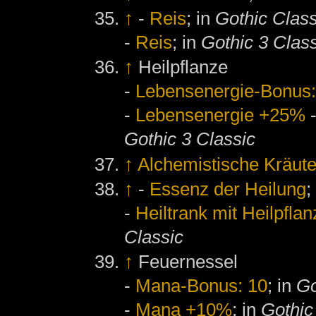
↑
-
Reis
; in
Gothic Class
-
Reis
; in
Gothic 3 Clas
↑
Heilpflanze
-
Lebensenergie-Bonus:
-
Lebensenergie +25%
Gothic 3 Classic
↑
Alchemistische Kräute
↑
-
Essenz der Heilung
;
-
Heiltrank mit Heilpfla
Classic
↑
Feuernessel
-
Mana-Bonus: 10
; in
Go
-
Mana +10%
; in
Gothic