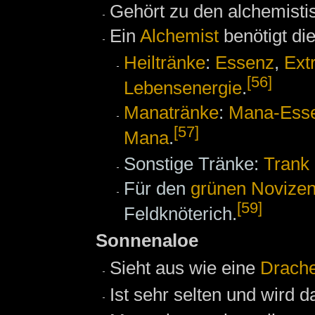
Gehört zu den alchemist
Ein
Alchemist
benötigt di
Heiltränke
:
Essenz
,
Ext
[56]
Lebensenergie
.
Manatränke
:
Mana-Ess
[57]
Mana
.
Sonstige Tränke:
Trank
Für den
grünen Novize
[59]
Feldknöterich.
Sonnenaloe
Sieht aus wie eine
Drach
Ist sehr selten und wird 