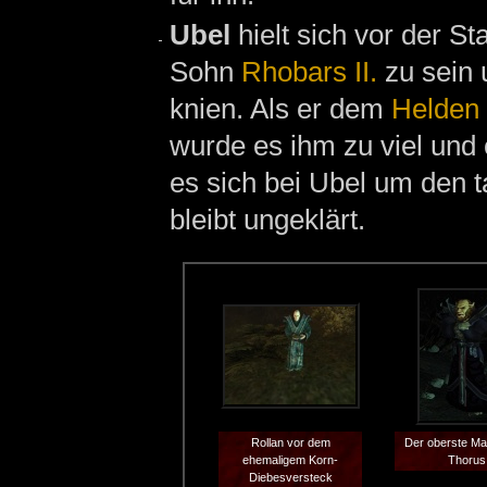
Ubel
hielt sich vor der St
Sohn
Rhobars II.
zu sein 
knien. Als er dem
Helden
wurde es ihm zu viel und
es sich bei Ubel um den t
bleibt ungeklärt.
Rollan vor dem
Der oberste Ma
ehemaligem Korn-
Thorus
Diebesversteck