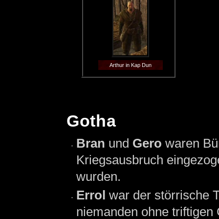
Arthur in Kap Dun
Gotha
Bran
und
Gero
waren Bü
Kriegsausbruch eingezoge
wurden.
Errol
war der störrische 
niemanden ohne triftige