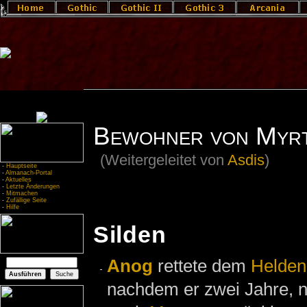
Bewohner von Myrt
(Weitergeleitet von
Asdis
)
-
Hauptseite
-
Almanach-Portal
-
Aktuelles
-
Letzte Änderungen
-
Mitmachen
-
Zufällige Seite
-
Hilfe
Silden
Anog
rettete dem
Helden
nachdem er zwei Jahre,