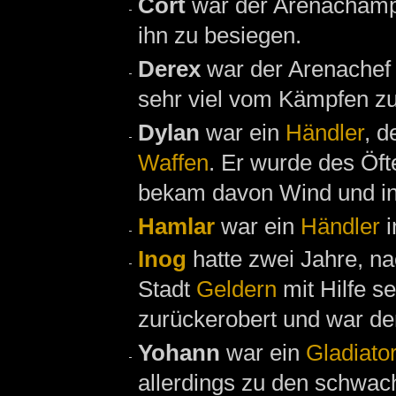
Cort
war der Arenacham
ihn zu besiegen.
Derex
war der Arenachef
sehr viel vom Kämpfen zu
Dylan
war ein
Händler
, d
Waffen
. Er wurde des Öf
bekam davon Wind und int
Hamlar
war ein
Händler
i
Inog
hatte zwei Jahre, 
Stadt
Geldern
mit Hilfe s
zurückerobert und war de
Yohann
war ein
Gladiato
allerdings zu den schwach