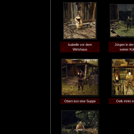
Isabelle vor dem
Jürgen in de
Wirtshaus
seiner Kü
Obert isst eine Suppe
Oelk trinkt 