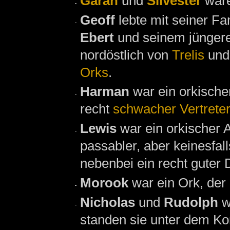
Garan
und
Silvester
war
Geoff
lebte mit seiner Fa
Ebert
und seinem jünger
nordöstlich von
Trelis
und 
Orks
.
Harman
war ein orkisch
recht
schwacher Vertreter
Lewis
war ein orkischer
passabler, aber keinesfa
nebenbei ein recht guter 
Morook
war ein Ork, der
Nicholas
und
Rudolph
w
standen sie unter dem 