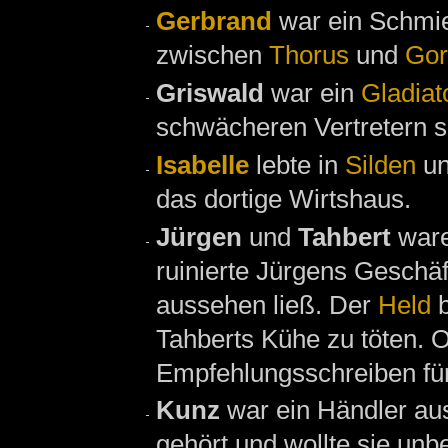
Gerbrand
war ein Schmi
zwischen
Thorus
und
Gor
Griswald
war ein
Gladiat
schwächeren Vertretern s
Isabelle
lebte in
Silden
un
das dortige Wirtshaus.
Jürgen
und
Tahbert
ware
ruinierte Jürgens Geschä
aussehen ließ. Der
Held
b
Tahberts Kühe zu töten. O
Empfehlungsschreiben fü
Kunz
war ein Händler a
gehört und wollte sie unb