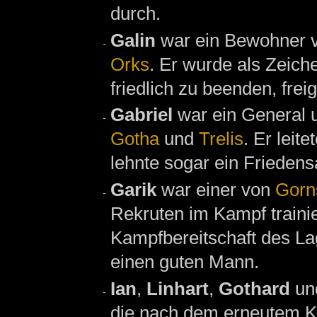
durch.
Galin
war ein Bewohner 
Orks
. Er wurde als Zeich
friedlich zu beenden, frei
Gabriel
war ein General 
Gotha
und
Trelis
. Er leit
lehnte sogar ein Frieden
Garik
war einer von
Gorn
Rekruten im Kampf trainie
Kampfbereitschaft des Lage
einen guten Mann.
Ian
,
Linhart
,
Gothard
un
die nach dem erneutem K