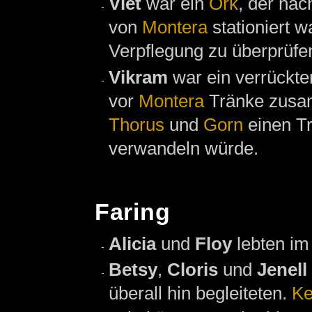
Viet
war ein
Ork
, der na
von
Montera
stationiert w
Verpflegung zu überprüfen
Vikram
war ein verrückte
vor
Montera
Tränke zusa
Thorus
und
Gorn
einen Tr
verwandeln würde.
Faring
Alicia
und
Floy
lebten im
Betsy
,
Cloris
und
Jenell
überall hin begleiteten.
Ke