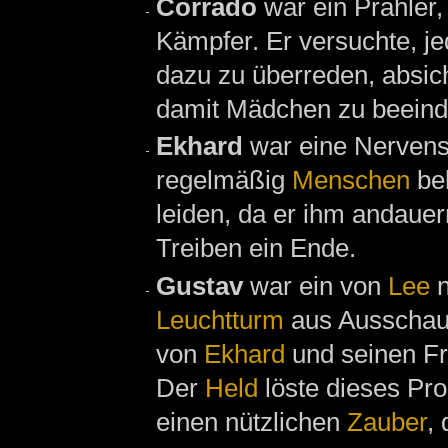
Corrado
war ein Prahler
Kämpfer. Er versuchte, j
dazu zu überreden, absich
damit Mädchen zu beeind
Ekhard
war eine Nervens
regelmäßig
Menschen
bel
leiden, da er ihm andaue
Treiben ein Ende.
Gustav
war ein von
Lee
n
Leuchtturm
aus Ausscha
von
Ekhard
und seinen Fr
Der
Held
löste dieses Pr
einen nützlichen
Zauber
,