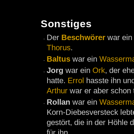
Sonstiges
Der
Beschwörer
war ei
Thorus
.
Baltus
war ein
Wasserma
Jorg
war ein
Ork
, der eh
hatte.
Errol
hasste ihn und
Arthur
war er aber schon t
Rollan
war ein
Wasserma
Korn-Diebesversteck lebt
gestört, die in der Höhle 
für ihn.