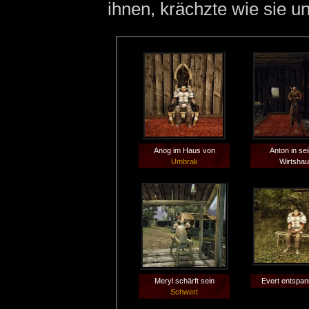
ihnen, krächzte wie sie u
Anog im Haus von
Anton in se
Umbrak
Wirtsha
Meryl schärft sein
Evert entspan
Schwert