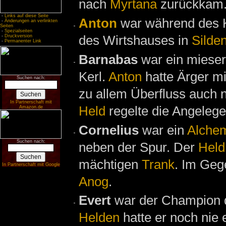
nach
Myrtana
zurückkam
-
Links auf diese Seite
Anton
war während des 
-
Änderungen an verlinkten
Seiten
-
Spezialseiten
des Wirtshauses in
Silde
-
Druckversion
-
Permanenter Link
Barnabas
war ein mieser 
Kerl.
Anton
hatte Ärger mi
Suchen nach:
zu allem Überfluss auch 
In Partnerschaft mit
Held
regelte die Angelege
Amazon.de
Cornelius
war ein
Alchem
Suchen nach:
neben der Spur. Der
Held
mächtigen
Trank
. Im Geg
In Partnerschaft mit Google
Anog
.
Evert
war der Champion 
Helden
hatte er noch nie