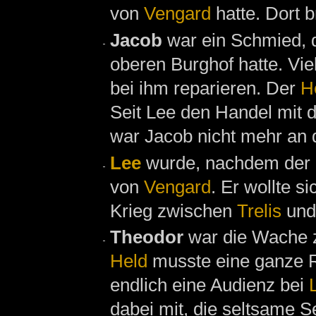
von
Vengard
hatte. Dort 
Jacob
war ein Schmied, 
oberen Burghof hatte. Vi
bei ihm reparieren. Der
H
Seit Lee den Handel mit d
war Jacob nicht mehr an
Lee
wurde, nachdem der
von
Vengard
. Er wollte s
Krieg zwischen
Trelis
un
Theodor
war die Wache z
Held
musste eine ganze Re
endlich eine Audienz bei
dabei mit, die seltsame