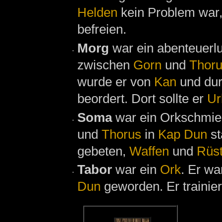
Helden
kein Problem war
befreien.
Morg
war ein abenteuerlu
zwischen
Gorn
und
Thor
wurde er von
Kan
und du
beordert. Dort sollte er
Ur
Soma
war ein Orkschmie
und
Thorus
in
Kap Dun
st
gebeten,
Waffen
und
Rüs
Tabor
war ein
Ork
. Er w
Dun
geworden. Er trainier