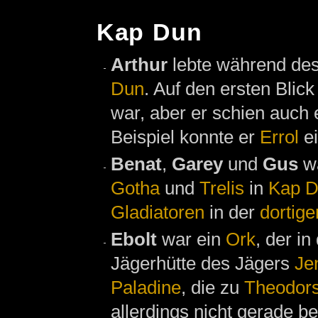
Kap Dun
Arthur
lebte während de
Dun
. Auf den ersten Blic
war, aber er schien auch
Beispiel konnte er
Errol
ei
Benat
,
Garey
und
Gus
w
Gotha
und
Trelis
in
Kap 
Gladiatoren
in der
dortig
Ebolt
war ein
Ork
, der i
Jägerhütte des Jägers
Je
Paladine
, die zu
Theodor
allerdings nicht gerade be