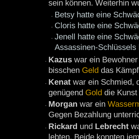
sein können. Weiterhin w
Betsy hatte eine Schwä
Cloris hatte eine Schwä
Jenell hatte eine Schwä
Assassinen-Schlüssels 
Kazus
war ein Bewohne
bisschen
Geld
das Kämpfe
Kenat
war ein Schmied, 
genügend
Gold
die Kunst
Morgan
war ein
Wasserm
Gegen Bezahlung unterric
Rickard
und
Lebrecht
w
lebten. Beide konnten je