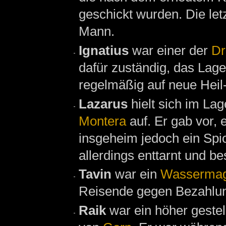
geschickt wurden. Die le
Mann.
Ignatius
war einer der
Dr
dafür zuständig, das Lage
regelmäßig auf neue Hei
Lazarus
hielt sich im La
Montera
auf. Er gab vor, 
insgeheim jedoch ein Spi
allerdings enttarnt und bes
Tavin
war ein
Wassermag
Reisende gegen Bezahlun
Raik
war ein höher gestel