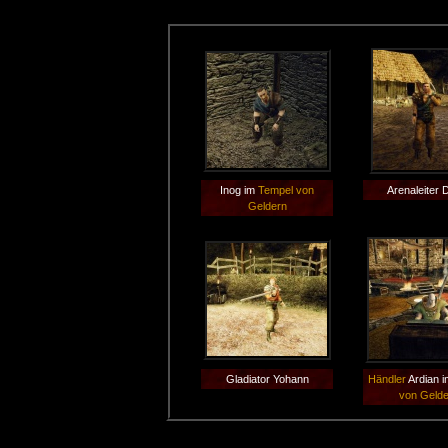
Inog im
Tempel von
Arenaleiter 
Geldern
Gladiator Yohann
Händler
Ardian 
von Geld