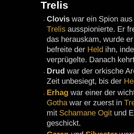
Trelis
Clovis
war ein Spion au
Trelis
ausspionierte. Er fr
das herauskam, wurde er
befreite der
Held
ihn, ind
verprügelte. Danach kehr
Drud
war der orkische A
Zeit unbesiegt, bis der
He
Erhag
war einer der wich
Gotha
war er zuerst in
Tre
mit
Schamane
Ogit
und El
geschickt.