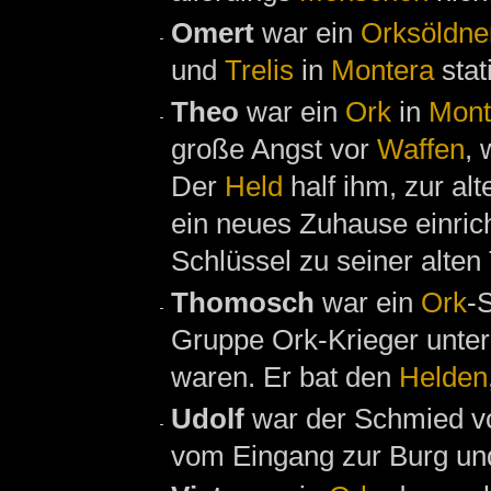
Omert
war ein
Orksöldne
und
Trelis
in
Montera
stat
Theo
war ein
Ork
in
Mont
große Angst vor
Waffen
, 
Der
Held
half ihm, zur al
ein neues Zuhause einri
Schlüssel zu seiner alten
Thomosch
war ein
Ork
-
Gruppe Ork-Krieger unter
waren. Er bat den
Helden
Udolf
war der Schmied 
vom Eingang zur Burg un