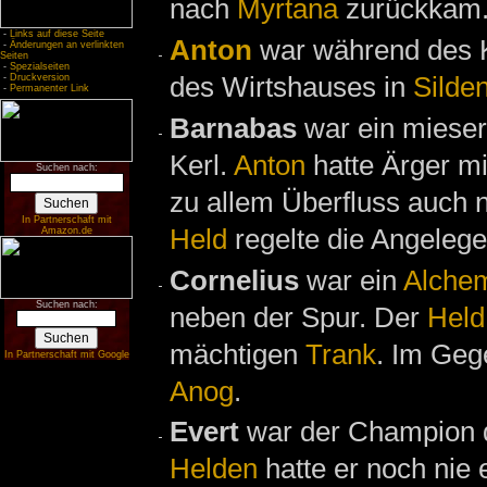
nach
Myrtana
zurückkam
-
Links auf diese Seite
Anton
war während des 
-
Änderungen an verlinkten
Seiten
-
Spezialseiten
des Wirtshauses in
Silde
-
Druckversion
-
Permanenter Link
Barnabas
war ein mieser 
Kerl.
Anton
hatte Ärger mi
Suchen nach:
zu allem Überfluss auch 
In Partnerschaft mit
Held
regelte die Angelege
Amazon.de
Cornelius
war ein
Alchem
Suchen nach:
neben der Spur. Der
Held
mächtigen
Trank
. Im Geg
In Partnerschaft mit Google
Anog
.
Evert
war der Champion 
Helden
hatte er noch nie