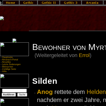
Bewohner von Myrt
(Weitergeleitet von
Errol
)
-
Hauptseite
-
Almanach-Portal
-
Aktuelles
-
Letzte Änderungen
-
Mitmachen
-
Zufällige Seite
-
Hilfe
Silden
Anog
rettete dem
Helden
nachdem er zwei Jahre,