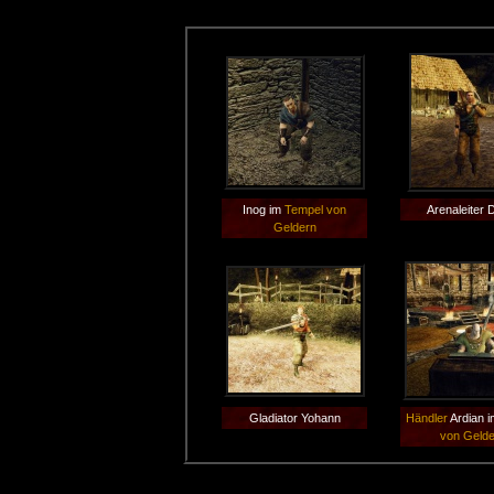
Inog im
Tempel von
Arenaleiter 
Geldern
Gladiator Yohann
Händler
Ardian 
von Geld