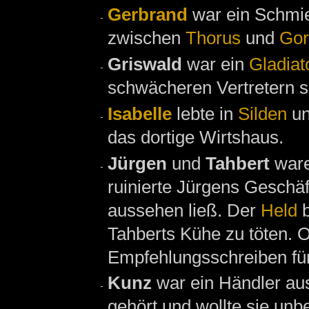
Gerbrand
war ein Schmi
zwischen
Thorus
und
Gor
Griswald
war ein
Gladiat
schwächeren Vertretern s
Isabelle
lebte in
Silden
un
das dortige Wirtshaus.
Jürgen
und
Tahbert
ware
ruinierte Jürgens Geschä
aussehen ließ. Der
Held
b
Tahberts Kühe zu töten. O
Empfehlungsschreiben fü
Kunz
war ein Händler a
gehört und wollte sie unb