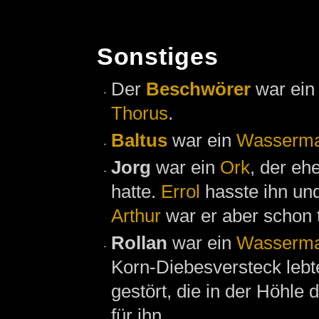
Sonstiges
Der
Beschwörer
war ei
Thorus
.
Baltus
war ein
Wasserma
Jorg
war ein
Ork
, der eh
hatte.
Errol
hasste ihn und
Arthur
war er aber schon t
Rollan
war ein
Wasserma
Korn-Diebesversteck lebt
gestört, die in der Höhle 
für ihn.