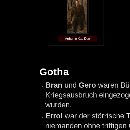
Arthur in Kap Dun
Gotha
Bran
und
Gero
waren Bü
Kriegsausbruch eingezoge
wurden.
Errol
war der störrische 
niemanden ohne triftige