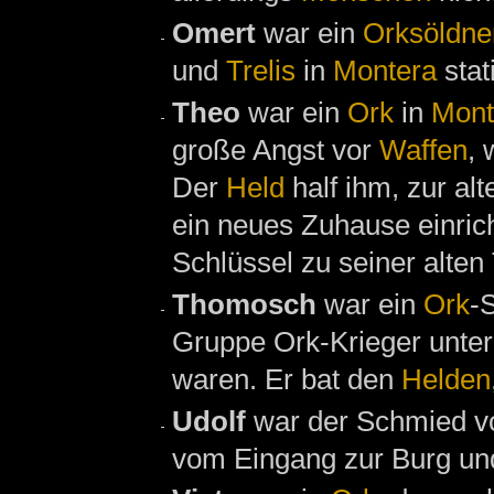
Omert
war ein
Orksöldne
und
Trelis
in
Montera
stat
Theo
war ein
Ork
in
Mont
große Angst vor
Waffen
, 
Der
Held
half ihm, zur al
ein neues Zuhause einri
Schlüssel zu seiner alten
Thomosch
war ein
Ork
-
Gruppe Ork-Krieger unter
waren. Er bat den
Helden
Udolf
war der Schmied 
vom Eingang zur Burg un