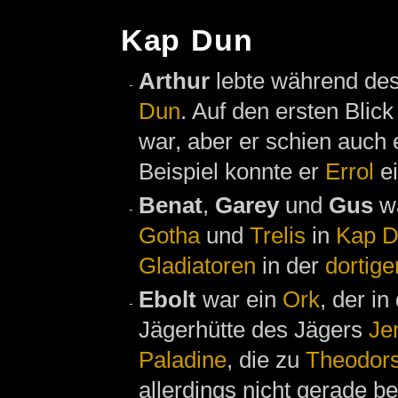
Kap Dun
Arthur
lebte während de
Dun
. Auf den ersten Blic
war, aber er schien auch
Beispiel konnte er
Errol
ei
Benat
,
Garey
und
Gus
w
Gotha
und
Trelis
in
Kap 
Gladiatoren
in der
dortig
Ebolt
war ein
Ork
, der i
Jägerhütte des Jägers
Je
Paladine
, die zu
Theodor
allerdings nicht gerade be