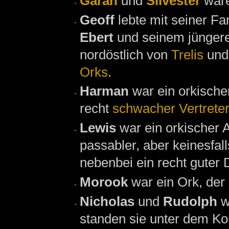
Garan
und
Silvester
war
Geoff
lebte mit seiner Fa
Ebert
und seinem jünger
nordöstlich von
Trelis
und 
Orks
.
Harman
war ein orkisch
recht
schwacher Vertreter
Lewis
war ein orkischer
passabler, aber keinesfa
nebenbei ein recht guter 
Morook
war ein Ork, der
Nicholas
und
Rudolph
w
standen sie unter dem 