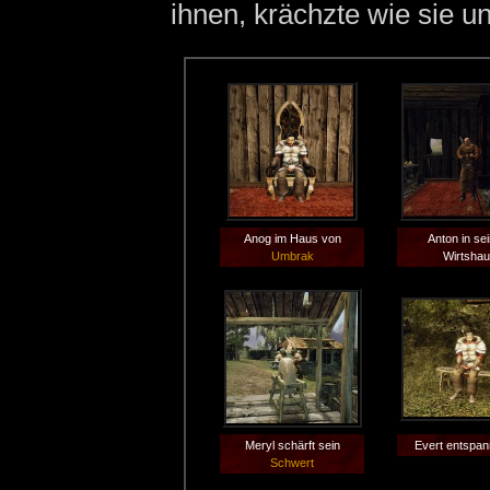
ihnen, krächzte wie sie u
Anog im Haus von
Anton in se
Umbrak
Wirtsha
Meryl schärft sein
Evert entspan
Schwert