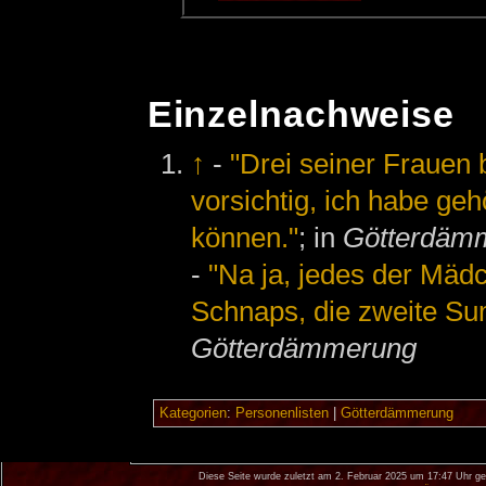
Einzelnachweise
↑
-
"Drei seiner Frauen be
vorsichtig, ich habe gehö
können."
; in
Götterdäm
-
"Na ja, jedes der Mäd
Schnaps, die zweite Sum
Götterdämmerung
Kategorien
:
Personenlisten
|
Götterdämmerung
Diese Seite wurde zuletzt am 2. Februar 2025 um 17:47 Uhr ge