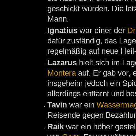
geschickt wurden. Die le
Mann.
Ignatius
war einer der
Dr
dafür zuständig, das Lage
regelmäßig auf neue Hei
Lazarus
hielt sich im La
Montera
auf. Er gab vor, 
insgeheim jedoch ein Spi
allerdings enttarnt und bes
Tavin
war ein
Wassermag
Reisende gegen Bezahlun
Raik
war ein höher gestel