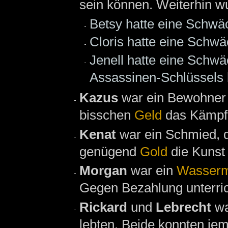
sein können. Weiterhin w
Betsy hatte eine Schwä
Cloris hatte eine Schwä
Jenell hatte eine Schwä
Assassinen-Schlüssels 
Kazus
war ein Bewohne
bisschen
Geld
das Kämpfe
Kenat
war ein Schmied, 
genügend
Gold
die Kunst
Morgan
war ein
Wasserm
Gegen Bezahlung unterric
Rickard
und
Lebrecht
w
lebten. Beide konnten je