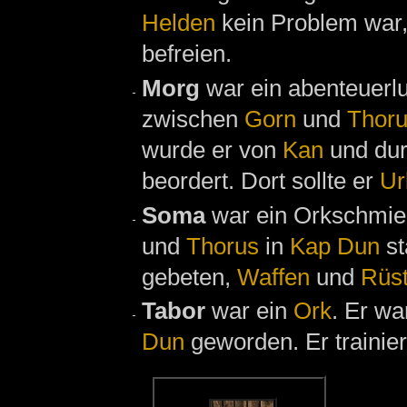
Helden
kein Problem war
befreien.
Morg
war ein abenteuerlu
zwischen
Gorn
und
Thor
wurde er von
Kan
und du
beordert. Dort sollte er
Ur
Soma
war ein Orkschmie
und
Thorus
in
Kap Dun
st
gebeten,
Waffen
und
Rüs
Tabor
war ein
Ork
. Er w
Dun
geworden. Er trainier