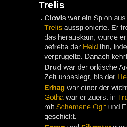
Trelis
Clovis
war ein Spion au
Trelis
ausspionierte. Er fr
das herauskam, wurde er
befreite der
Held
ihn, ind
verprügelte. Danach kehr
Drud
war der orkische A
Zeit unbesiegt, bis der
He
Erhag
war einer der wich
Gotha
war er zuerst in
Tre
mit
Schamane
Ogit
und El
geschickt.