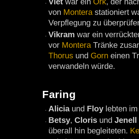
Viet
war ein
Ork
, der na
von
Montera
stationiert w
Verpflegung zu überprüfen
Vikram
war ein verrückte
vor
Montera
Tränke zusa
Thorus
und
Gorn
einen Tr
verwandeln würde.
Faring
Alicia
und
Floy
lebten im
Betsy
,
Cloris
und
Jenell
überall hin begleiteten.
Ke