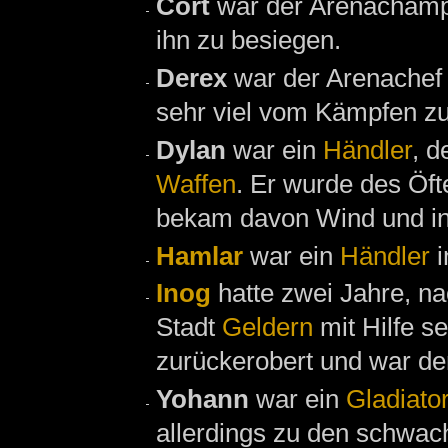
Cort
war der Arenacham
ihn zu besiegen.
Derex
war der Arenachef
sehr viel vom Kämpfen zu
Dylan
war ein
Händler
, d
Waffen
. Er wurde des Öf
bekam davon Wind und int
Hamlar
war ein
Händler
i
Inog
hatte zwei Jahre, 
Stadt
Geldern
mit Hilfe s
zurückerobert und war de
Yohann
war ein
Gladiato
allerdings zu den schwach