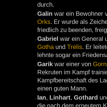
durch.
Galin
war ein Bewohner 
Orks
. Er wurde als Zeich
friedlich zu beenden, frei
Gabriel
war ein General 
Gotha
und
Trelis
. Er leit
lehnte sogar ein Frieden
Garik
war einer von
Gorn
Rekruten im Kampf trainie
Kampfbereitschaft des Lage
einen guten Mann.
Ian
,
Linhart
,
Gothard
un
die nach dem erneutem K