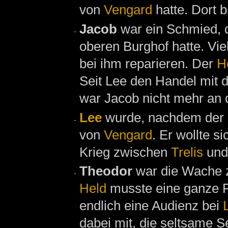
von
Vengard
hatte. Dort 
Jacob
war ein Schmied, 
oberen Burghof hatte. Vi
bei ihm reparieren. Der
H
Seit Lee den Handel mit d
war Jacob nicht mehr an
Lee
wurde, nachdem der
von
Vengard
. Er wollte s
Krieg zwischen
Trelis
un
Theodor
war die Wache z
Held
musste eine ganze Re
endlich eine Audienz bei
dabei mit, die seltsame