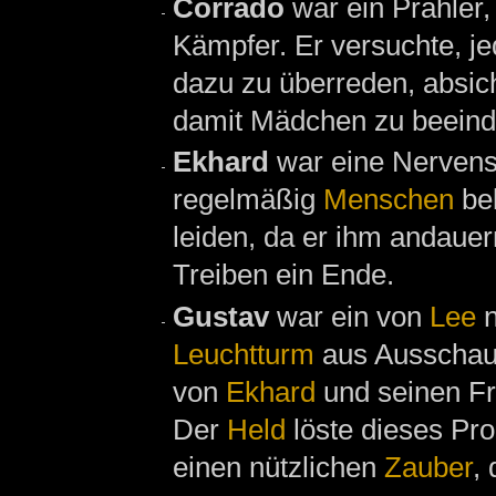
Corrado
war ein Prahler
Kämpfer. Er versuchte, j
dazu zu überreden, absich
damit Mädchen zu beeind
Ekhard
war eine Nervens
regelmäßig
Menschen
bel
leiden, da er ihm andaue
Treiben ein Ende.
Gustav
war ein von
Lee
n
Leuchtturm
aus Ausscha
von
Ekhard
und seinen Fr
Der
Held
löste dieses Pr
einen nützlichen
Zauber
,