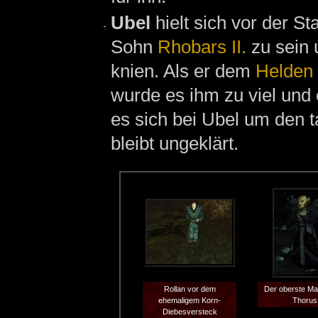
Ubel
hielt sich vor der St
Sohn
Rhobars II.
zu sein 
knien. Als er dem
Helden
wurde es ihm zu viel und
es sich bei Ubel um den t
bleibt ungeklärt.
Rollan vor dem
Der oberste Ma
ehemaligem Korn-
Thorus
Diebesversteck