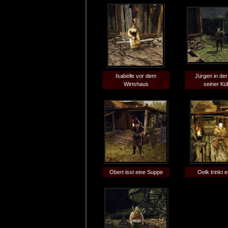
Isabelle vor dem
Jürgen in de
Wirtshaus
seiner Kü
Obert isst eine Suppe
Oelk trinkt 