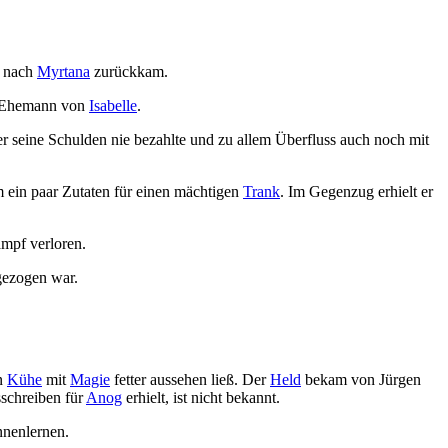
, nach
Myrtana
zurückkam.
 Ehemann von
Isabelle
.
er seine Schulden nie bezahlte und zu allem Überfluss auch noch mit
 ein paar Zutaten für einen mächtigen
Trank
. Im Gegenzug erhielt er
ampf verloren.
ezogen war.
en
Kühe
mit
Magie
fetter aussehen ließ. Der
Held
bekam von Jürgen
sschreiben für
Anog
erhielt, ist nicht bekannt.
nnenlernen.