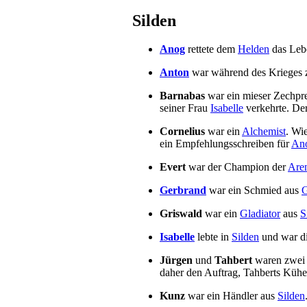
Silden
Anog
rettete dem
Helden
das Leb
Anton
war während des Krieges
Barnabas
war ein mieser Zechprel
seiner Frau
Isabelle
verkehrte. De
Cornelius
war ein
Alchemist
. Wi
ein Empfehlungsschreiben für
An
Evert
war der Champion der
Are
Gerbrand
war ein Schmied aus
G
Griswald
war ein
Gladiator
aus
S
Isabelle
lebte in
Silden
und war d
Jürgen
und
Tahbert
waren zwei 
daher den Auftrag, Tahberts Kühe
Kunz
war ein Händler aus
Silden