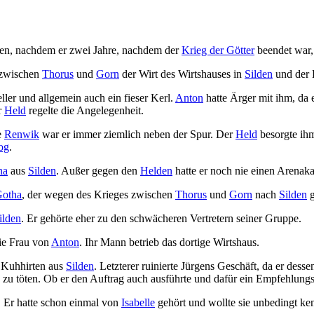
en, nachdem er zwei Jahre, nachdem der
Krieg der Götter
beendet war
 zwischen
Thorus
und
Gorn
der Wirt des Wirtshauses in
Silden
und der
ler und allgemein auch ein fieser Kerl.
Anton
hatte Ärger mit ihm, da 
r
Held
regelte die Angelegenheit.
e
Renwik
war er immer ziemlich neben der Spur. Der
Held
besorgte ihm
og
.
na
aus
Silden
. Außer gegen den
Helden
hatte er noch nie einen Arenak
otha
, der wegen des Krieges zwischen
Thorus
und
Gorn
nach
Silden
g
ilden
. Er gehörte eher zu den schwächeren Vertretern seiner Gruppe.
ie Frau von
Anton
. Ihr Mann betrieb das dortige Wirtshaus.
Kuhhirten aus
Silden
. Letzterer ruinierte Jürgens Geschäft, da er dess
 zu töten. Ob er den Auftrag auch ausführte und dafür ein Empfehlung
. Er hatte schon einmal von
Isabelle
gehört und wollte sie unbedingt ke