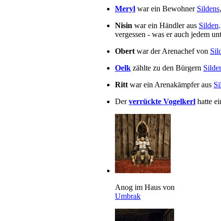
Meryl
war ein Bewohner
Sildens
Nisin
war ein Händler aus
Silden
vergessen - was er auch jedem unt
Obert
war der Arenachef von
Sil
Oelk
zählte zu den Bürgern
Silde
Ritt
war ein Arenakämpfer aus
Si
Der
verrückte Vogelkerl
hatte ei
Anog im Haus von
Umbrak