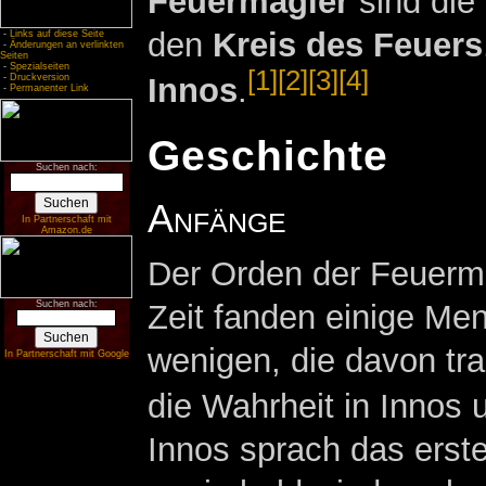
Feuermagier
sind die
den
Kreis des Feuers
-
Links auf diese Seite
-
Änderungen an verlinkten
Seiten
-
Spezialseiten
[1]
[2]
[3]
[4]
-
Druckversion
Innos
.
-
Permanenter Link
Geschichte
Suchen nach:
Anfänge
In Partnerschaft mit
Amazon.de
Der Orden der Feuermag
Zeit fanden einige Me
Suchen nach:
wenigen, die davon tra
In Partnerschaft mit Google
die Wahrheit in Innos 
Innos sprach das erst