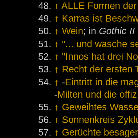
↑
ALLE Formen der
↑
Karras ist Beschw
↑
Wein
; in
Gothic II
↑
"... und wasche s
↑
"Innos hat drei No
↑
Recht der ersten 
↑
-
Eintritt in die m
-
Milten und die offi
↑
Geweihtes Wasser
↑
Sonnenkreis Zykl
↑
Gerüchte besagen