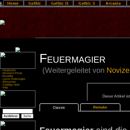
Feuermagier
(Weitergeleitet von
Novize
-
Hauptseite
-
Almanach-Portal
-
Aktuelles
-
Letzte Änderungen
-
Mitmachen
-
Zufällige Seite
-
Hilfe
Die­ser Ar­ti­kel i
Remake
Classic