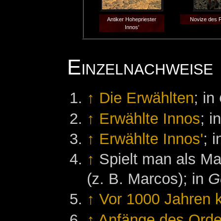
Antiker Hohepriester
Novize des 
Innos'
Einzelnachweise
↑
Die Erwählten
; in
↑
Erwählte Innos
; i
↑
Erwählte Innos'
; 
↑
Spielt man als Ma
(z. B. Marcos); in
G
↑
Vor 1000 Jahren 
↑
Anfänge des Orden