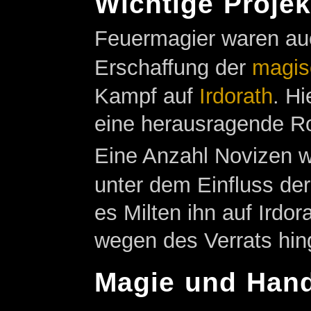
Wichtige Proje
Feuermagier waren auch
Erschaffung der
magis
Kampf auf
Irdorath
. H
eine herausragende Ro
Eine Anzahl Novizen w
unter dem Einfluss de
es Milten ihn auf Irdo
wegen des Verrats hing
Magie und Han