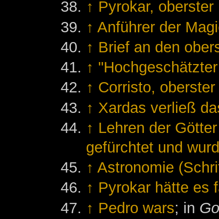
↑
Pyrokar, oberster
↑
Anführer der Magi
↑
Brief an den ober
↑
"Hochgeschätzter
↑
Corristo, oberste
↑
Xardas verließ da
↑
Lehren der Götte
gefürchtet und wurd
↑
Astronomie (Schrif
↑
Pyrokar hätte es f
↑
Pedro wars
; in
Go