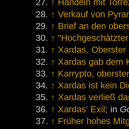
↑
Handeln mit Torre
↑
Verkauf von Pyra
↑
Brief an den ober
↑
"Hochgeschätzter
↑
Xardas, Oberster 
↑
Xardas gab dem 
↑
Karrypto, oberst
↑
Xardas ist kein D
↑
Xardas verließ da
↑
Xardas' Exil
; in
Go
↑
Früher hohes Mitg