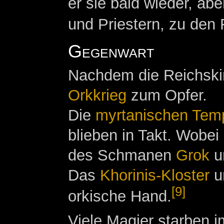
er sie bald wieder, ab
und Priestern, zu den
Gegenwart
Nachdem die Reichskirc
Orkkrieg
zum Opfer.
Die
myrtanischen Tem
blieben in Takt. Wobe
des Schmanen
Grok
um
Das
Khorinis-Kloster
un
[9]
orkische Hand.
Viele Magier starben i