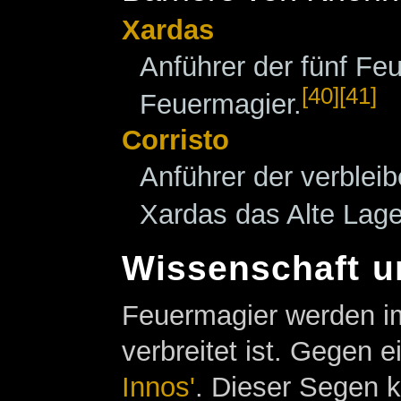
Xardas
Anführer der fünf F
[40]
[41]
Feuermagier.
Corristo
Anführer der verble
Xardas das Alte Lage
Wissenschaft 
Feuermagier werden i
verbreitet ist. Gegen
Innos'
. Dieser Segen 