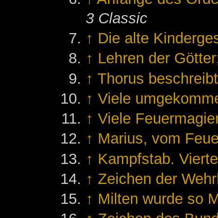
3 Classic
↑
Die alte Kinderge
↑
Lehren der Götter
↑
Thorus beschreibt
↑
Viele umgekomm
↑
Viele Feuermagier
↑
Marius, vom Feu
↑
Kampfstab. Vierte
↑
Zeichen der Wehrh
↑
Milten wurde so 