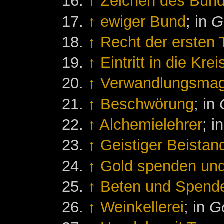
↑
Zeichen des Bun
↑
ewiger Bund
; in
G
↑
Recht der ersten 
↑
Eintritt in die Krei
↑
Verwandlungsmag
↑
Beschwörung
; in
↑
Alchemielehrer
; i
↑
Geistiger Beista
↑
Gold spenden und
↑
Beten und Spend
↑
Weinkellerei
; in
Go