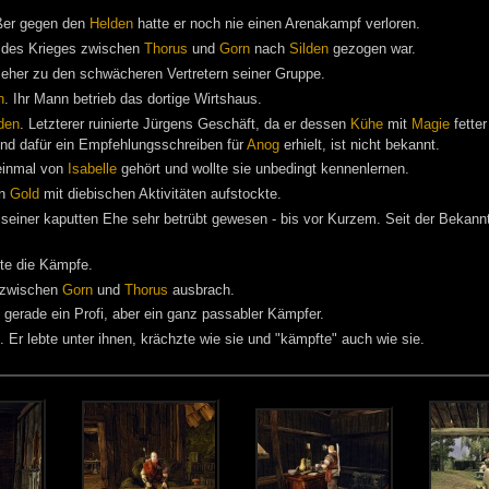
ßer gegen den
Helden
hatte er noch nie einen Arenakampf verloren.
 des Krieges zwischen
Thorus
und
Gorn
nach
Silden
gezogen war.
e eher zu den schwächeren Vertretern seiner Gruppe.
n
. Ihr Mann betrieb das dortige Wirtshaus.
den
. Letzterer ruinierte Jürgens Geschäft, da er dessen
Kühe
mit
Magie
fette
und dafür ein Empfehlungsschreiben für
Anog
erhielt, ist nicht bekannt.
 einmal von
Isabelle
gehört und wollte sie unbedingt kennenlernen.
in
Gold
mit diebischen Aktivitäten aufstockte.
 seiner kaputten Ehe sehr betrübt gewesen - bis vor Kurzem. Seit der Bekann
te die Kämpfe.
g zwischen
Gorn
und
Thorus
ausbrach.
t gerade ein Profi, aber ein ganz passabler Kämpfer.
. Er lebte unter ihnen, krächzte wie sie und "kämpfte" auch wie sie.