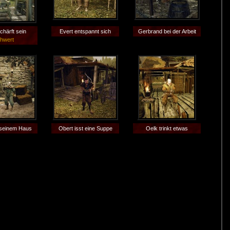
chärft sein
Evert entspannt sich
Gerbrand bei der Arbeit
hwert
 seinem Haus
Obert isst eine Suppe
Oelk trinkt etwas