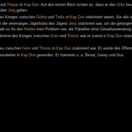
und
Thorus
in
Kap Dun
. Auf den ersten Blick schien es, dass er den
Orks
treu
 über
Jorg
geben.
des Krieges zwischen
Gotha
und
Trelis
in
Kap Dun
stationiert waren. Sie alle
 der ehemaligen Jägerhütte des Jägers
Jens
stationiert war, um die gefang
halb es für den
Helden
kein Problem war, die Paladine ohne Gewaltanwendung 
ährend des Krieges zwischen
Gorn
und
Thorus
war er zuerst in
Kap Dun
stati
ges zwischen
Gorn
und
Thorus
in
Kap Dun
stationiert war. Er wurde des Öfte
enaleiter in
Kap Dun
geworden. Er trainierte u. a. Benat, Garey und Gus.