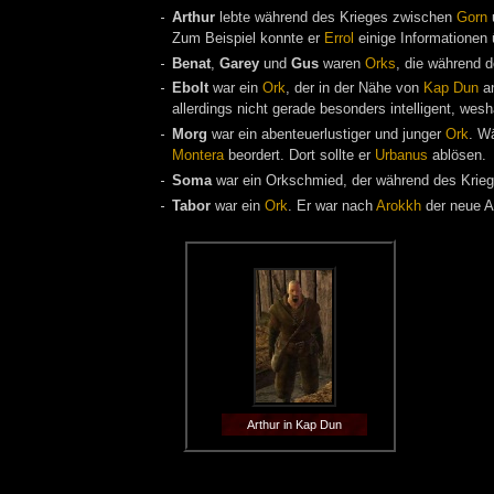
Arthur
lebte während des Krieges zwischen
Gorn
Zum Beispiel konnte er
Errol
einige Informationen
Benat
,
Garey
und
Gus
waren
Orks
, die während 
Ebolt
war ein
Ork
, der in der Nähe von
Kap Dun
an
allerdings nicht gerade besonders intelligent, wes
Morg
war ein abenteuerlustiger und junger
Ork
. W
Montera
beordert. Dort sollte er
Urbanus
ablösen.
Soma
war ein Orkschmied, der während des Krie
Tabor
war ein
Ork
. Er war nach
Arokkh
der neue Ar
Arthur in Kap Dun