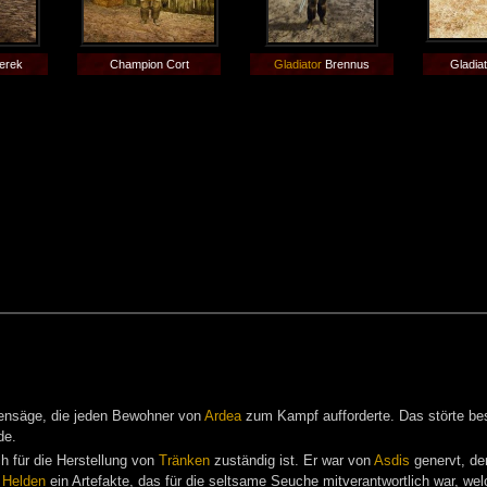
Derek
Champion Cort
Gladiator
Brennus
Gladia
ensäge, die jeden Bewohner von
Ardea
zum Kampf aufforderte. Das störte b
de.
ch für die Herstellung von
Tränken
zuständig ist. Er war von
Asdis
genervt, der
m
Helden
ein Artefakte, das für die seltsame Seuche mitverantwortlich war, w