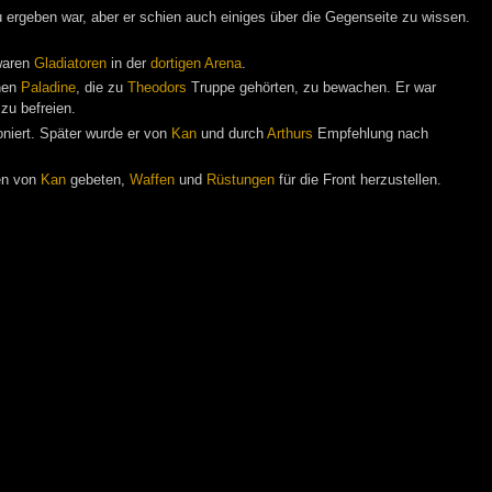
 ergeben war, aber er schien auch einiges über die Gegenseite zu wissen.
 waren
Gladiatoren
in der
dortigen Arena
.
enen
Paladine
, die zu
Theodors
Truppe gehörten, zu bewachen. Er war
zu befreien.
oniert. Später wurde er von
Kan
und durch
Arthurs
Empfehlung nach
ren von
Kan
gebeten,
Waffen
und
Rüstungen
für die Front herzustellen.