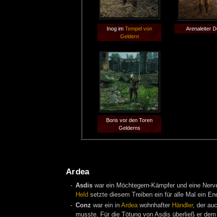
Inog im
Tempel von
Arenaleiter 
Geldern
Boris vor den Toren
Gelderns
Ardea
Asdis
war ein Möchtegern-Kämpfer und eine Nerv
Held
setzte diesem Treiben ein für alle Mal ein En
Conz
war ein in
Ardea
wohnhafter
Händler
, der au
musste. Für die Tötung von Asdis überließ er de