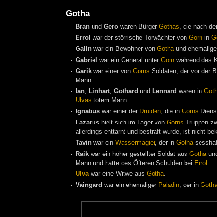
Gotha
Bran
und
Gero
waren Bürger
Gothas
, die nach d
Errol
war der störrische Torwächter von
Gorn
in
G
Galin
war ein Bewohner von
Gotha
und ehemalige
Gabriel
war ein General unter
Gorn
während des K
Garik
war einer von
Gorns
Soldaten, der vor der 
Mann.
Ian
,
Linhart
,
Gothard
und
Lennard
waren in
Got
Ulvas
totem Mann.
Ignatius
war einer der
Druiden
, die in
Gorns
Dienst
Lazarus
hielt sich im Lager von
Gorns
Truppen z
allerdings enttarnt und bestraft wurde, ist nicht be
Tavin
war ein
Wassermagier
, der in
Gotha
sesshaf
Raik
war ein höher gestellter Soldat aus
Gotha
und
Mann und hatte des Öfteren Schulden bei
Errol
.
Ulva
war eine Witwe aus
Gotha
.
Vaingard
war ein ehemaliger
Paladin
, der in
Goth