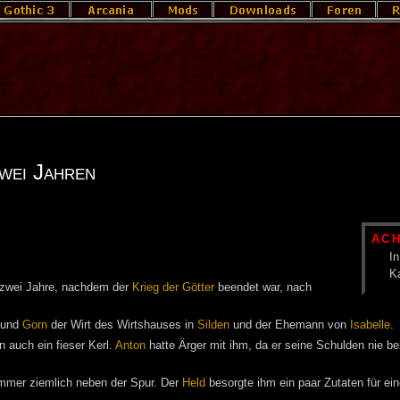
wei Jahren
AC
In
K
zwei Jahre, nachdem der
Krieg der Götter
beendet war, nach
und
Gorn
der Wirt des Wirtshauses in
Silden
und der Ehemann von
Isabelle
.
n auch ein fieser Kerl.
Anton
hatte Ärger mit ihm, da er seine Schulden nie b
mmer ziemlich neben der Spur. Der
Held
besorgte ihm ein paar Zutaten für e