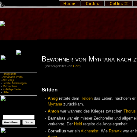
Bewohner von Myrtana nach z
(Weitergeleitet von
Cort
)
-
Hauptseite
-
Almanach-Portal
-
Aktuelles
-
Letzte Änderungen
-
Mitmachen
Silden
-
Zufällige Seite
-
Hilfe
Anog
rettete dem
Helden
das Leben, nachdem er 
Myrtana
zurückkam.
Anton
war während des Krieges zwischen
Thorus
Barnabas
war ein mieser Zechpreller und allgemei
verkehrte. Der
Held
regelte die Angelegenheit.
Cornelius
war ein
Alchemist
. Wie
Renwik
war er i
Anog
.