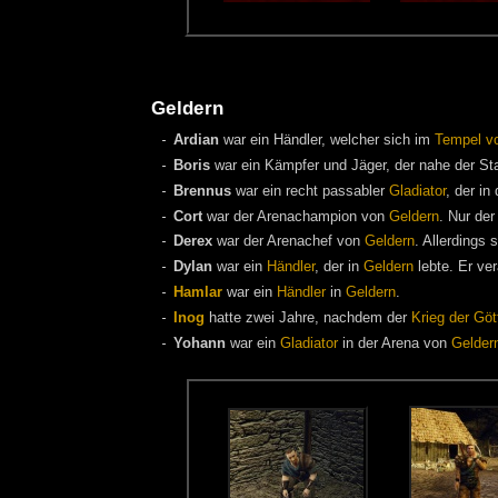
Geldern
Ardian
war ein Händler, welcher sich im
Tempel v
Boris
war ein Kämpfer und Jäger, der nahe der St
Brennus
war ein recht passabler
Gladiator
, der in
Cort
war der Arenachampion von
Geldern
. Nur de
Derex
war der Arenachef von
Geldern
. Allerdings 
Dylan
war ein
Händler
, der in
Geldern
lebte. Er ve
Hamlar
war ein
Händler
in
Geldern
.
Inog
hatte zwei Jahre, nachdem der
Krieg der Göt
Yohann
war ein
Gladiator
in der Arena von
Gelder