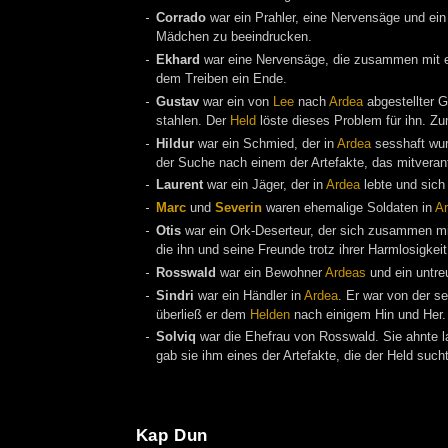
Corrado
war ein Prahler, eine Nervensäge und ei
Mädchen zu beeindrucken.
Ekhard
war eine Nervensäge, die zusammen mit 
dem Treiben ein Ende.
Gustav
war ein von
Lee
nach
Ardea
abgestellter G
stahlen. Der
Held
löste dieses Problem für ihn. Z
Hildur
war ein Schmied, der in
Ardea
sesshaft wur
der Suche nach einem der Artefakte, das mitverant
Laurent
war ein Jäger, der in
Ardea
lebte und sich
Marc
und
Severin
waren ehemalige Soldaten in
A
Otis
war ein Ork-Deserteur, der sich zusammen mi
die ihn und seine Freunde trotz ihrer Harmlosigkeit
Rosswald
war ein Bewohner
Ardeas
und ein untre
Sindri
war ein Händler in
Ardea
. Er war von der s
überließ er dem
Helden
nach einigem Hin und Her.
Solviq
war die Ehefrau von Rosswald. Sie ahnte la
gab sie ihm eines der Artefakte, die der Held such
Kap Dun