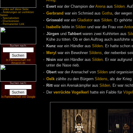
Evert
war der Champion der
Arena
aus
Silden
. Au
-
Links auf diese Seite
-
Änderungen an verlinkten
Gerbrand
war ein Schmied aus
Gotha
, der wegen
Seiten
-
Spezialseiten
Griswald
war ein
Gladiator
aus
Silden
. Er gehört
-
Druckversion
-
Permanenter Link
Isabelle
lebte in
Silden
und war die Frau von
Anto
Jürgen
und
Tahbert
waren zwei Kuhhirten aus
Sil
Kühe zu töten. Ob er den Auftrag auch ausführte 
Kunz
war ein Händler aus
Silden
. Er hatte schon
Suchen nach:
Meryl
war ein Bewohner
Sildens
, der nebenbei se
Nisin
war ein Händler aus
Silden
. Er war aufgrund
In Partnerschaft mit
Amazon.de
unter die Nase rieb.
Obert
war der Arenachef von
Silden
und organisier
Oelk
zählte zu den Bürgern
Sildens
, als der Krie
Suchen nach:
Ritt
war ein Arenakämpfer aus
Silden
. Er war nich
Der
verrückte Vogelkerl
hatte ein Faible für
Vögel
In Partnerschaft mit Google