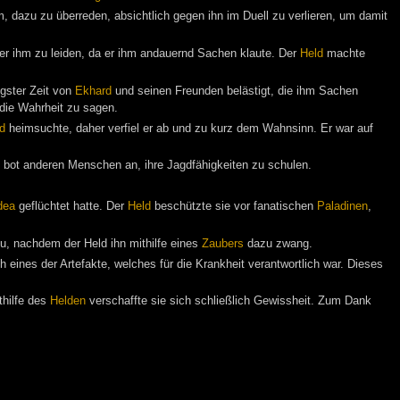
, dazu zu überreden, absichtlich gegen ihn im Duell zu verlieren, um damit
er ihm zu leiden, da er ihm andauernd Sachen klaute. Der
Held
machte
ngster Zeit von
Ekhard
und seinen Freunden belästigt, die ihm Sachen
 die Wahrheit zu sagen.
d
heimsuchte, daher verfiel er ab und zu kurz dem Wahnsinn. Er war auf
 bot anderen Menschen an, ihre Jagdfähigkeiten zu schulen.
dea
geflüchtet hatte. Der
Held
beschützte sie vor fanatischen
Paladinen
,
zu, nachdem der Held ihn mithilfe eines
Zaubers
dazu zwang.
ines der Artefakte, welches für die Krankheit verantwortlich war. Dieses
thilfe des
Helden
verschaffte sie sich schließlich Gewissheit. Zum Dank