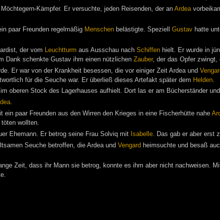
n Möchtegern-Kämpfer. Er versuchte, jeden Reisenden, der an
Ardea
vorbeikam
ein paar Freunden regelmäßig
Menschen
belästigte. Speziell
Gustav
hatte unt
ardist, der vom
Leuchtturm
aus Ausschau nach
Schiffen
hielt. Er wurde in jü
um Dank schenkte Gustav ihm einen nützlichen
Zauber
, der das Opfer zwingt,
de. Er war von der Krankheit besessen, die vor einiger Zeit Ardea und
Vengar
wortlich für die Seuche war. Er überließ dieses Artefakt später dem
Helden
.
 im oberen Stock des Lagerhauses aufhielt. Dort las er am Bücherständer und
rdea
.
t ein paar Freunden aus den Wirren den Krieges in eine Fischerhütte nahe
Ar
 töten wollten.
uer Ehemann. Er betrog seine Frau Solviq mit
Isabelle
. Das gab er aber erst 
eltsamen Seuche betroffen, die Ardea und
Vengard
heimsuchte und besaß auch e
nge Zeit, dass ihr Mann sie betrog, konnte es ihm aber nicht nachweisen. Mi
te.