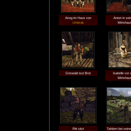
Anog im Haus von
Anton in se
Umbrak
Wirtshau
Griswald isst Brot
Isabelle vor
Wirtshau
Ritt sitzt
Tahbert bei sein