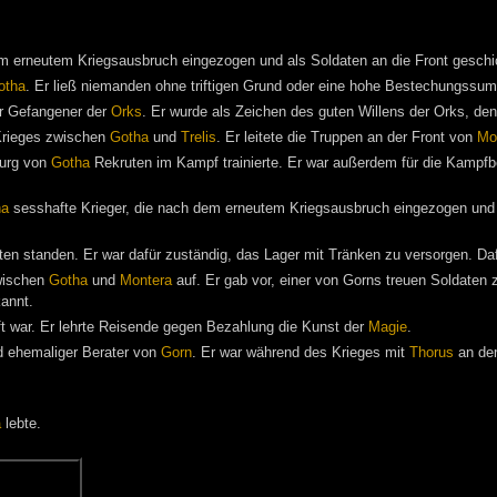
em erneutem Kriegsausbruch eingezogen und als Soldaten an die Front geschi
otha
. Er ließ niemanden ohne triftigen Grund oder eine hohe Bestechungssu
r Gefangener der
Orks
. Er wurde als Zeichen des guten Willens der Orks, den 
rieges zwischen
Gotha
und
Trelis
. Er leitete die Truppen an der Front von
Mo
Burg von
Gotha
Rekruten im Kampf trainierte. Er war außerdem für die Kampfber
ha
sesshafte Krieger, die nach dem erneutem Kriegsausbruch eingezogen und a
en standen. Er war dafür zuständig, das Lager mit Tränken zu versorgen. Da
wischen
Gotha
und
Montera
auf. Er gab vor, einer von Gorns treuen Soldaten 
kannt.
t war. Er lehrte Reisende gegen Bezahlung die Kunst der
Magie
.
 ehemaliger Berater von
Gorn
. Er war während des Krieges mit
Thorus
an der
a
lebte.