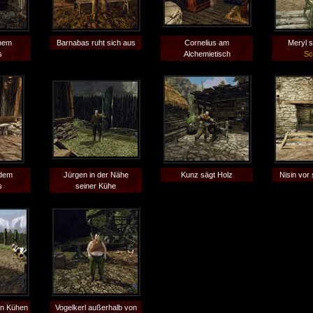
inem
Barnabas ruht sich aus
Cornelius am
Meryl s
s
Alchemietisch
Sc
 dem
Jürgen in der Nähe
Kunz sägt Holz
Nisin vor
s
seiner Kühe
en Kühen
Vogelkerl außerhalb von