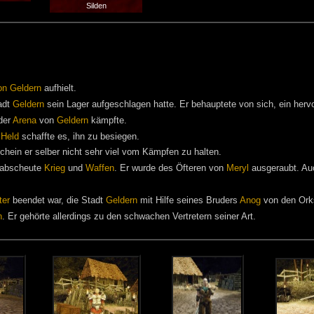
Silden
on Geldern
aufhielt.
adt
Geldern
sein Lager aufgeschlagen hatte. Er behauptete von sich, ein herv
 der
Arena
von
Geldern
kämpfte.
r
Held
schaffte es, ihn zu besiegen.
schein er selber nicht sehr viel vom Kämpfen zu halten.
rabscheute
Krieg
und
Waffen
. Er wurde des Öfteren von
Meryl
ausgeraubt. Au
ter
beendet war, die Stadt
Geldern
mit Hilfe seines Bruders
Anog
von den Orks
n
. Er gehörte allerdings zu den schwachen Vertretern seiner Art.