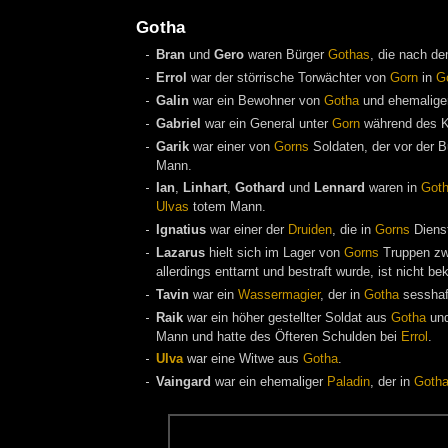
Gotha
Bran
und
Gero
waren Bürger
Gothas
, die nach d
Errol
war der störrische Torwächter von
Gorn
in
G
Galin
war ein Bewohner von
Gotha
und ehemalige
Gabriel
war ein General unter
Gorn
während des K
Garik
war einer von
Gorns
Soldaten, der vor der 
Mann.
Ian
,
Linhart
,
Gothard
und
Lennard
waren in
Got
Ulvas
totem Mann.
Ignatius
war einer der
Druiden
, die in
Gorns
Dienst
Lazarus
hielt sich im Lager von
Gorns
Truppen z
allerdings enttarnt und bestraft wurde, ist nicht be
Tavin
war ein
Wassermagier
, der in
Gotha
sesshaf
Raik
war ein höher gestellter Soldat aus
Gotha
und
Mann und hatte des Öfteren Schulden bei
Errol
.
Ulva
war eine Witwe aus
Gotha
.
Vaingard
war ein ehemaliger
Paladin
, der in
Goth