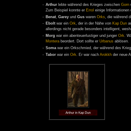
Arthur
lebte während des Krieges zwischen
Gorn
Zum Beispiel konnte er
Errol
einige Informationen
Benat
,
Garey
und
Gus
waren
Orks
, die während 
Ebolt
war ein
Ork
, der in der Nähe von
Kap Dun
an
allerdings nicht gerade besonders intelligent, wes
Morg
war ein abenteuerlustiger und junger
Ork
. W
Montera
beordert. Dort sollte er
Urbanus
ablösen.
Soma
war ein Orkschmied, der während des Krie
Tabor
war ein
Ork
. Er war nach
Arokkh
der neue Ar
Arthur in Kap Dun