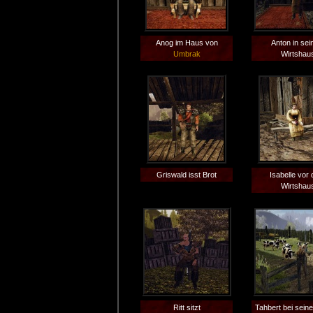
Anog im Haus von
Anton in se
Umbrak
Wirtshau
Griswald isst Brot
Isabelle vor
Wirtshau
Ritt sitzt
Tahbert bei sein