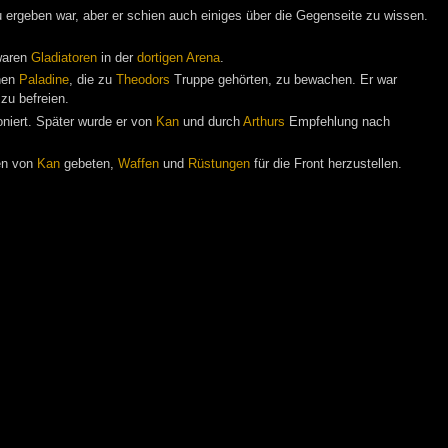
 ergeben war, aber er schien auch einiges über die Gegenseite zu wissen.
 waren
Gladiatoren
in der
dortigen Arena
.
enen
Paladine
, die zu
Theodors
Truppe gehörten, zu bewachen. Er war
zu befreien.
oniert. Später wurde er von
Kan
und durch
Arthurs
Empfehlung nach
ren von
Kan
gebeten,
Waffen
und
Rüstungen
für die Front herzustellen.