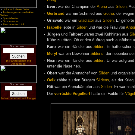
Evert
war der Champion der
Arena
aus
Silden
. Au
-
Links auf diese Seite
-
Änderungen an verlinkten
Gerbrand
war ein Schmied aus
Gotha
, der wegen
Seiten
-
Spezialseiten
Griswald
war ein
Gladiator
aus
Silden
. Er gehört
-
Druckversion
-
Permanenter Link
Isabelle
lebte in
Silden
und war die Frau von
Anto
Jürgen
und
Tahbert
waren zwei Kuhhirten aus
Sil
Kühe zu töten. Ob er den Auftrag auch ausführte 
Kunz
war ein Händler aus
Silden
. Er hatte schon
Suchen nach:
Meryl
war ein Bewohner
Sildens
, der nebenbei se
Nisin
war ein Händler aus
Silden
. Er war aufgrund
In Partnerschaft mit
Amazon.de
unter die Nase rieb.
Obert
war der Arenachef von
Silden
und organisier
Oelk
zählte zu den Bürgern
Sildens
, als der Krie
Suchen nach:
Ritt
war ein Arenakämpfer aus
Silden
. Er war nich
Der
verrückte Vogelkerl
hatte ein Faible für
Vögel
In Partnerschaft mit Google