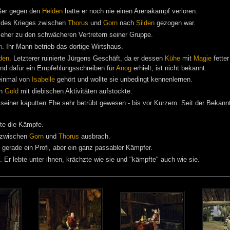
ßer gegen den
Helden
hatte er noch nie einen Arenakampf verloren.
 des Krieges zwischen
Thorus
und
Gorn
nach
Silden
gezogen war.
e eher zu den schwächeren Vertretern seiner Gruppe.
n
. Ihr Mann betrieb das dortige Wirtshaus.
den
. Letzterer ruinierte Jürgens Geschäft, da er dessen
Kühe
mit
Magie
fette
und dafür ein Empfehlungsschreiben für
Anog
erhielt, ist nicht bekannt.
 einmal von
Isabelle
gehört und wollte sie unbedingt kennenlernen.
in
Gold
mit diebischen Aktivitäten aufstockte.
 seiner kaputten Ehe sehr betrübt gewesen - bis vor Kurzem. Seit der Bekann
te die Kämpfe.
g zwischen
Gorn
und
Thorus
ausbrach.
t gerade ein Profi, aber ein ganz passabler Kämpfer.
. Er lebte unter ihnen, krächzte wie sie und "kämpfte" auch wie sie.