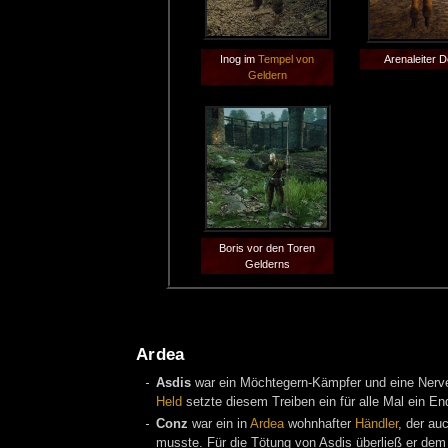
Inog im
Tempel von
Arenaleiter 
Geldern
Boris vor den Toren
Gelderns
Ardea
Asdis
war ein Möchtegern-Kämpfer und eine Nerv
Held
setzte diesem Treiben ein für alle Mal ein En
Conz
war ein in
Ardea
wohnhafter
Händler
, der au
musste. Für die Tötung von Asdis überließ er de