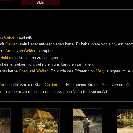
Silden
on Geldern
aufhielt.
adt
Geldern
sein Lager aufgeschlagen hatte. Er behauptete von sich, ein herv
 der
Arena
von
Geldern
kämpfte.
r
Held
schaffte es, ihn zu besiegen.
schein er selber nicht sehr viel vom Kämpfen zu halten.
rabscheute
Krieg
und
Waffen
. Er wurde des Öfteren von
Meryl
ausgeraubt. Au
ter
beendet war, die Stadt
Geldern
mit Hilfe seines Bruders
Anog
von den Orks
n
. Er gehörte allerdings zu den schwachen Vertretern seiner Art.