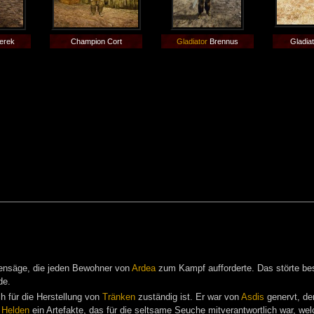
Derek
Champion Cort
Gladiator
Brennus
Gladia
ensäge, die jeden Bewohner von
Ardea
zum Kampf aufforderte. Das störte b
de.
ch für die Herstellung von
Tränken
zuständig ist. Er war von
Asdis
genervt, der
m
Helden
ein Artefakte, das für die seltsame Seuche mitverantwortlich war, w