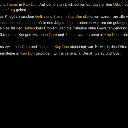
und
Thorus
in
Kap Dun
. Auf den ersten Blick schien es, dass er den
Orks
treu
 über
Jorg
geben.
des Krieges zwischen
Gotha
und
Trelis
in
Kap Dun
stationiert waren. Sie alle
 der ehemaligen Jägerhütte des Jägers
Jens
stationiert war, um die gefang
halb es für den
Helden
kein Problem war, die Paladine ohne Gewaltanwendung 
ährend des Krieges zwischen
Gorn
und
Thorus
war er zuerst in
Kap Dun
stati
ges zwischen
Gorn
und
Thorus
in
Kap Dun
stationiert war. Er wurde des Öfte
enaleiter in
Kap Dun
geworden. Er trainierte u. a. Benat, Garey und Gus.