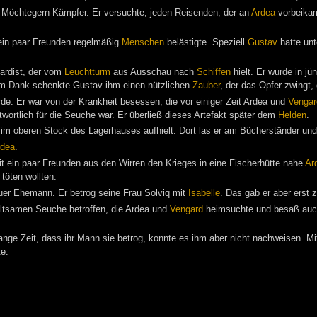
n Möchtegern-Kämpfer. Er versuchte, jeden Reisenden, der an
Ardea
vorbeikam
ein paar Freunden regelmäßig
Menschen
belästigte. Speziell
Gustav
hatte unt
ardist, der vom
Leuchtturm
aus Ausschau nach
Schiffen
hielt. Er wurde in jü
um Dank schenkte Gustav ihm einen nützlichen
Zauber
, der das Opfer zwingt,
de. Er war von der Krankheit besessen, die vor einiger Zeit Ardea und
Vengar
wortlich für die Seuche war. Er überließ dieses Artefakt später dem
Helden
.
 im oberen Stock des Lagerhauses aufhielt. Dort las er am Bücherständer und
rdea
.
t ein paar Freunden aus den Wirren den Krieges in eine Fischerhütte nahe
Ar
 töten wollten.
uer Ehemann. Er betrog seine Frau Solviq mit
Isabelle
. Das gab er aber erst 
eltsamen Seuche betroffen, die Ardea und
Vengard
heimsuchte und besaß auch e
nge Zeit, dass ihr Mann sie betrog, konnte es ihm aber nicht nachweisen. Mi
te.