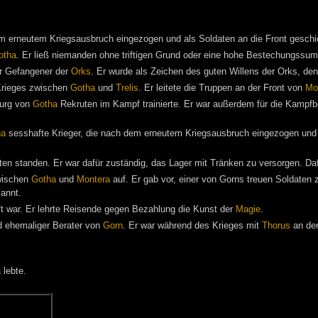
em erneutem Kriegsausbruch eingezogen und als Soldaten an die Front geschi
otha
. Er ließ niemanden ohne triftigen Grund oder eine hohe Bestechungssu
r Gefangener der
Orks
. Er wurde als Zeichen des guten Willens der Orks, den 
rieges zwischen
Gotha
und
Trelis
. Er leitete die Truppen an der Front von
Mo
Burg von
Gotha
Rekruten im Kampf trainierte. Er war außerdem für die Kampfber
ha
sesshafte Krieger, die nach dem erneutem Kriegsausbruch eingezogen und a
en standen. Er war dafür zuständig, das Lager mit Tränken zu versorgen. Da
wischen
Gotha
und
Montera
auf. Er gab vor, einer von Gorns treuen Soldaten 
kannt.
t war. Er lehrte Reisende gegen Bezahlung die Kunst der
Magie
.
 ehemaliger Berater von
Gorn
. Er war während des Krieges mit
Thorus
an der
a
lebte.