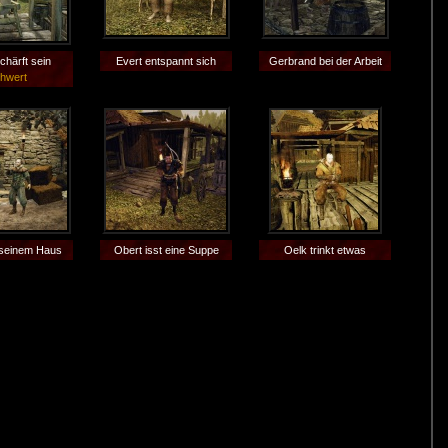
chärft sein
Evert entspannt sich
Gerbrand bei der Arbeit
hwert
 seinem Haus
Obert isst eine Suppe
Oelk trinkt etwas