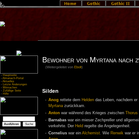
Bewohner von Myrtana nach z
(Weitergeleitet von
Ebolt
)
-
Hauptseite
-
Almanach-Portal
-
Aktuelles
-
Letzte Änderungen
-
Mitmachen
Silden
-
Zufällige Seite
-
Hilfe
Anog
rettete dem
Helden
das Leben, nachdem er 
Myrtana
zurückkam.
Anton
war während des Krieges zwischen
Thorus
Barnabas
war ein mieser Zechpreller und allgemei
verkehrte. Der
Held
regelte die Angelegenheit.
Cornelius
war ein
Alchemist
. Wie
Renwik
war er i
Anog
.