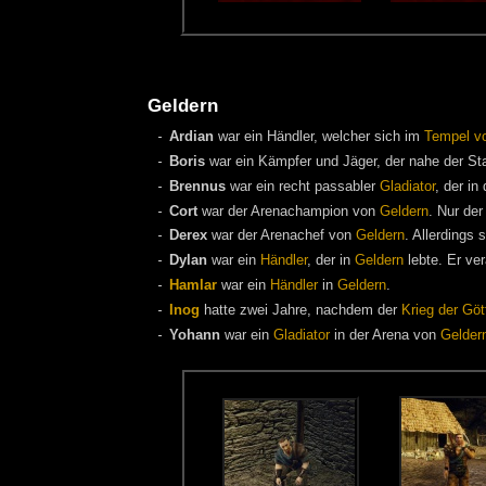
Geldern
Ardian
war ein Händler, welcher sich im
Tempel v
Boris
war ein Kämpfer und Jäger, der nahe der St
Brennus
war ein recht passabler
Gladiator
, der in
Cort
war der Arenachampion von
Geldern
. Nur de
Derex
war der Arenachef von
Geldern
. Allerdings 
Dylan
war ein
Händler
, der in
Geldern
lebte. Er ve
Hamlar
war ein
Händler
in
Geldern
.
Inog
hatte zwei Jahre, nachdem der
Krieg der Göt
Yohann
war ein
Gladiator
in der Arena von
Gelder