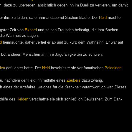
, dazu zu überreden, absichtlich gegen ihn im Duell zu verlieren, um damit
er ihm zu leiden, da er ihm andauernd Sachen klaute. Der
Held
machte
ngster Zeit von
Ekhard
und seinen Freunden belästigt, die ihm Sachen
 die Wahrheit zu sagen.
d
heimsuchte, daher verfiel er ab und zu kurz dem Wahnsinn. Er war auf
 bot anderen Menschen an, ihre Jagdfähigkeiten zu schulen.
dea
geflüchtet hatte. Der
Held
beschützte sie vor fanatischen
Paladinen
,
zu, nachdem der Held ihn mithilfe eines
Zaubers
dazu zwang.
ines der Artefakte, welches für die Krankheit verantwortlich war. Dieses
thilfe des
Helden
verschaffte sie sich schließlich Gewissheit. Zum Dank