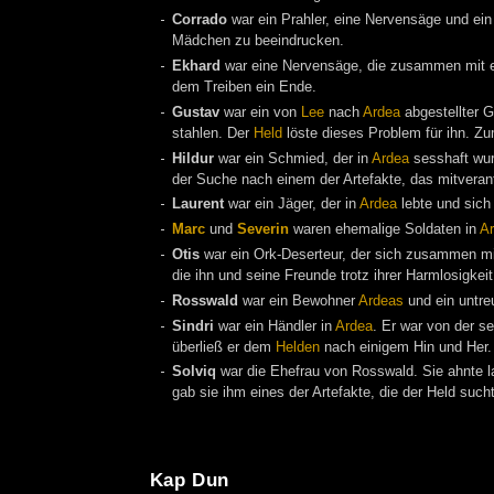
Corrado
war ein Prahler, eine Nervensäge und ei
Mädchen zu beeindrucken.
Ekhard
war eine Nervensäge, die zusammen mit 
dem Treiben ein Ende.
Gustav
war ein von
Lee
nach
Ardea
abgestellter G
stahlen. Der
Held
löste dieses Problem für ihn. Z
Hildur
war ein Schmied, der in
Ardea
sesshaft wur
der Suche nach einem der Artefakte, das mitverant
Laurent
war ein Jäger, der in
Ardea
lebte und sich
Marc
und
Severin
waren ehemalige Soldaten in
A
Otis
war ein Ork-Deserteur, der sich zusammen mi
die ihn und seine Freunde trotz ihrer Harmlosigkeit
Rosswald
war ein Bewohner
Ardeas
und ein untre
Sindri
war ein Händler in
Ardea
. Er war von der s
überließ er dem
Helden
nach einigem Hin und Her.
Solviq
war die Ehefrau von Rosswald. Sie ahnte la
gab sie ihm eines der Artefakte, die der Held such
Kap Dun