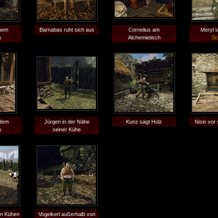
inem
Barnabas ruht sich aus
Cornelius am
Meryl s
s
Alchemietisch
Sc
 dem
Jürgen in der Nähe
Kunz sägt Holz
Nisin vor
s
seiner Kühe
en Kühen
Vogelkerl außerhalb von