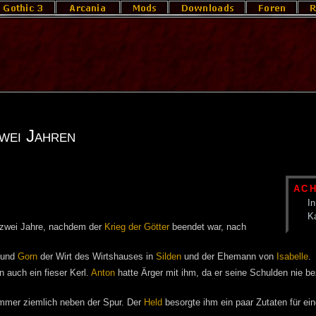
wei Jahren
AC
In
K
zwei Jahre, nachdem der
Krieg der Götter
beendet war, nach
und
Gorn
der Wirt des Wirtshauses in
Silden
und der Ehemann von
Isabelle
.
n auch ein fieser Kerl.
Anton
hatte Ärger mit ihm, da er seine Schulden nie b
mmer ziemlich neben der Spur. Der
Held
besorgte ihm ein paar Zutaten für e