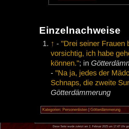
Einzelnachweise
↑
-
"Drei seiner Frauen be
vorsichtig, ich habe gehö
können."
; in
Götterdäm
-
"Na ja, jedes der Mäd
Schnaps, die zweite Sum
Götterdämmerung
Kategorien
:
Personenlisten
|
Götterdämmerung
Diese Seite wurde zuletzt am 2. Februar 2025 um 17:47 Uhr ge