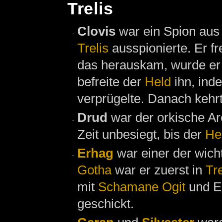
Trelis
Clovis
war ein Spion au
Trelis
ausspionierte. Er fr
das herauskam, wurde er
befreite der
Held
ihn, ind
verprügelte. Danach kehr
Drud
war der orkische A
Zeit unbesiegt, bis der
He
Erhag
war einer der wich
Gotha
war er zuerst in
Tre
mit
Schamane
Ogit
und El
geschickt.