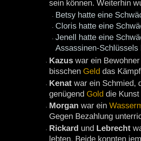
sein können. Weiterhin w
Betsy hatte eine Schwä
Cloris hatte eine Schwä
Jenell hatte eine Schwä
Assassinen-Schlüssels 
Kazus
war ein Bewohne
bisschen
Geld
das Kämpfe
Kenat
war ein Schmied, 
genügend
Gold
die Kunst
Morgan
war ein
Wasserm
Gegen Bezahlung unterric
Rickard
und
Lebrecht
w
lebten. Beide konnten je