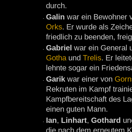
durch.
Galin
war ein Bewohner 
Orks
. Er wurde als Zeich
friedlich zu beenden, frei
Gabriel
war ein General 
Gotha
und
Trelis
. Er leit
lehnte sogar ein Frieden
Garik
war einer von
Gorn
Rekruten im Kampf trainie
Kampfbereitschaft des Lage
einen guten Mann.
Ian
,
Linhart
,
Gothard
un
die nach dem erneutem K