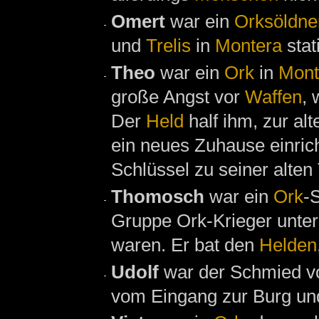
Omert
war ein
Orksöldne
und
Trelis
in
Montera
stat
Theo
war ein
Ork
in
Mont
große Angst vor
Waffen
, 
Der
Held
half ihm, zur al
ein neues Zuhause einri
Schlüssel zu seiner alten
Thomosch
war ein
Ork
-
Gruppe Ork-Krieger unter
waren. Er bat den
Helden
Udolf
war der Schmied 
vom Eingang zur Burg un