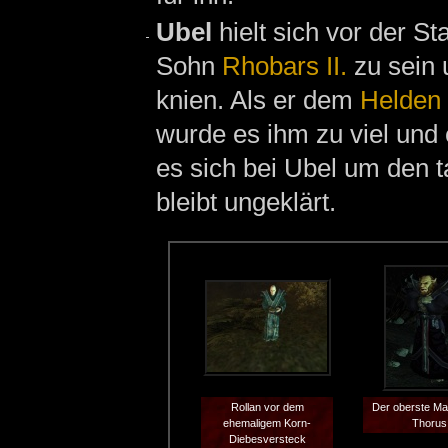
Ubel
hielt sich vor der St
Sohn
Rhobars II.
zu sein 
knien. Als er dem
Helden
wurde es ihm zu viel und
es sich bei Ubel um den t
bleibt ungeklärt.
Rollan vor dem
Der oberste Ma
ehemaligem Korn-
Thorus
Diebesversteck