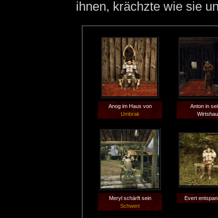
ihnen, krächzte wie sie u
Anog im Haus von
Anton in se
Umbrak
Wirtsha
Meryl schärft sein
Evert entspan
Schwert