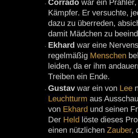
Corrado
war ein Prahler
Kämpfer. Er versuchte, j
dazu zu überreden, absich
damit Mädchen zu beeind
Ekhard
war eine Nervens
regelmäßig
Menschen
bel
leiden, da er ihm andaue
Treiben ein Ende.
Gustav
war ein von
Lee
n
Leuchtturm
aus Ausscha
von
Ekhard
und seinen Fr
Der
Held
löste dieses Pr
einen nützlichen
Zauber
,