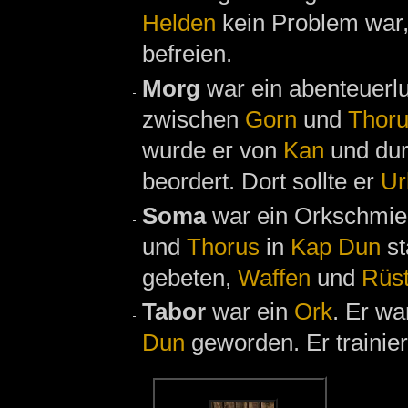
Helden
kein Problem war
befreien.
Morg
war ein abenteuerlu
zwischen
Gorn
und
Thor
wurde er von
Kan
und du
beordert. Dort sollte er
Ur
Soma
war ein Orkschmie
und
Thorus
in
Kap Dun
st
gebeten,
Waffen
und
Rüs
Tabor
war ein
Ork
. Er w
Dun
geworden. Er trainier