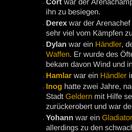
Cort
war der Arenacham
ihn zu besiegen.
Derex
war der Arenachef
sehr viel vom Kämpfen zu
Dylan
war ein
Händler
, d
Waffen
. Er wurde des Öf
bekam davon Wind und int
Hamlar
war ein
Händler
i
Inog
hatte zwei Jahre, 
Stadt
Geldern
mit Hilfe s
zurückerobert und war de
Yohann
war ein
Gladiato
allerdings zu den schwach