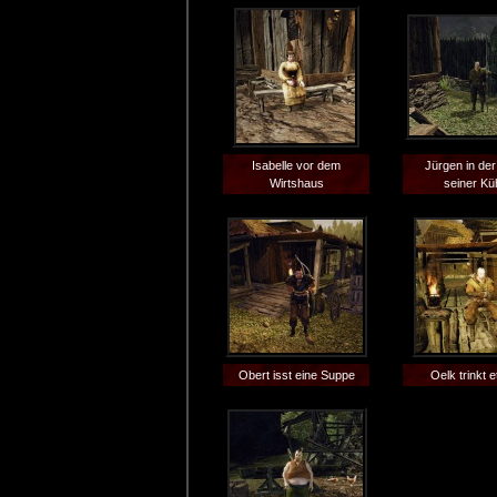
Isabelle vor dem
Jürgen in de
Wirtshaus
seiner Kü
Obert isst eine Suppe
Oelk trinkt 