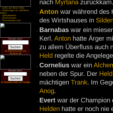
nach
Myrtana
zurückkam
-
Links auf diese Seite
Anton
war während des 
-
Änderungen an verlinkten
Seiten
-
Spezialseiten
des Wirtshauses in
Silde
-
Druckversion
-
Permanenter Link
Barnabas
war ein mieser 
Kerl.
Anton
hatte Ärger mi
Suchen nach:
zu allem Überfluss auch 
In Partnerschaft mit
Held
regelte die Angelege
Amazon.de
Cornelius
war ein
Alchem
Suchen nach:
neben der Spur. Der
Held
mächtigen
Trank
. Im Geg
In Partnerschaft mit Google
Anog
.
Evert
war der Champion 
Helden
hatte er noch nie