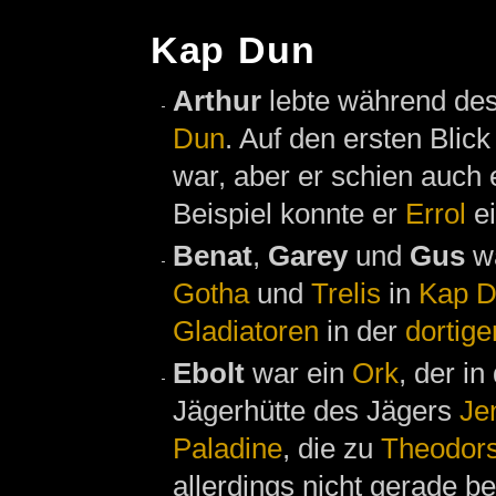
Kap Dun
Arthur
lebte während de
Dun
. Auf den ersten Blic
war, aber er schien auch
Beispiel konnte er
Errol
ei
Benat
,
Garey
und
Gus
w
Gotha
und
Trelis
in
Kap 
Gladiatoren
in der
dortig
Ebolt
war ein
Ork
, der i
Jägerhütte des Jägers
Je
Paladine
, die zu
Theodor
allerdings nicht gerade be