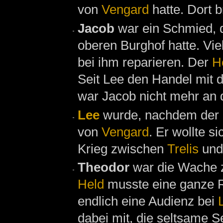
von
Vengard
hatte. Dort 
Jacob
war ein Schmied, 
oberen Burghof hatte. Vi
bei ihm reparieren. Der
H
Seit Lee den Handel mit d
war Jacob nicht mehr an
Lee
wurde, nachdem der
von
Vengard
. Er wollte s
Krieg zwischen
Trelis
un
Theodor
war die Wache z
Held
musste eine ganze Re
endlich eine Audienz bei
dabei mit, die seltsame