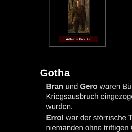
Arthur in Kap Dun
Gotha
Bran
und
Gero
waren Bü
Kriegsausbruch eingezoge
wurden.
Errol
war der störrische 
niemanden ohne triftige