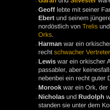
Garan
und
Silvester
war
Geoff
lebte mit seiner Fa
Ebert
und seinem jünger
nordöstlich von
Trelis
und 
Orks
.
Harman
war ein orkisch
recht
schwacher Vertreter
Lewis
war ein orkischer
passabler, aber keinesfa
nebenbei ein recht guter 
Morook
war ein Ork, der
Nicholas
und
Rudolph
w
standen sie unter dem 