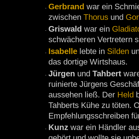
Gerbrand
war ein Schmi
zwischen
Thorus
und
Gor
Griswald
war ein
Gladiat
schwächeren Vertretern s
Isabelle
lebte in
Silden
un
das dortige Wirtshaus.
Jürgen
und
Tahbert
ware
ruinierte Jürgens Geschä
aussehen ließ. Der
Held
b
Tahberts Kühe zu töten. O
Empfehlungsschreiben fü
Kunz
war ein Händler a
gehört und wollte sie unb