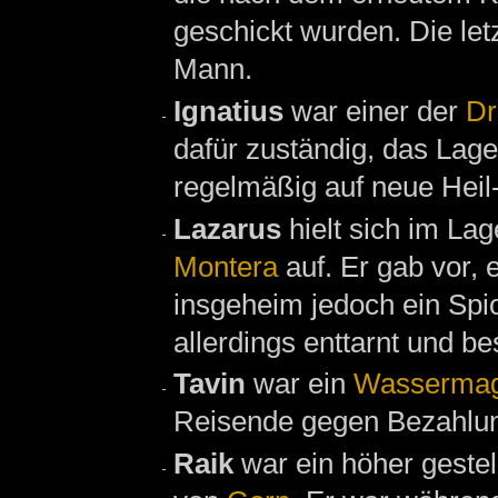
geschickt wurden. Die le
Mann.
Ignatius
war einer der
Dr
dafür zuständig, das Lage
regelmäßig auf neue Hei
Lazarus
hielt sich im La
Montera
auf. Er gab vor, 
insgeheim jedoch ein Spi
allerdings enttarnt und bes
Tavin
war ein
Wassermag
Reisende gegen Bezahlun
Raik
war ein höher gestel