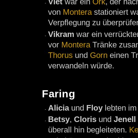
Viet
war ein
Ork
, der na
von
Montera
stationiert w
Verpflegung zu überprüfen
Vikram
war ein verrückte
vor
Montera
Tränke zusa
Thorus
und
Gorn
einen Tr
verwandeln würde.
Faring
Alicia
und
Floy
lebten im
Betsy
,
Cloris
und
Jenell
überall hin begleiteten.
Ke