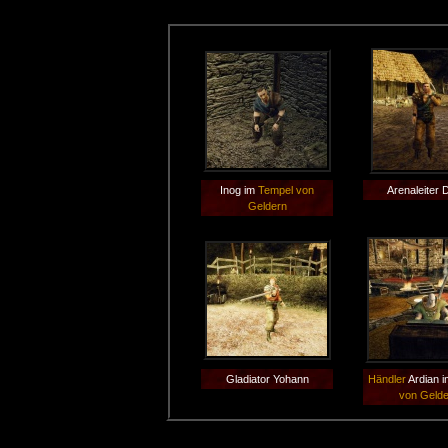
Inog im
Tempel von
Arenaleiter 
Geldern
Gladiator Yohann
Händler
Ardian 
von Geld