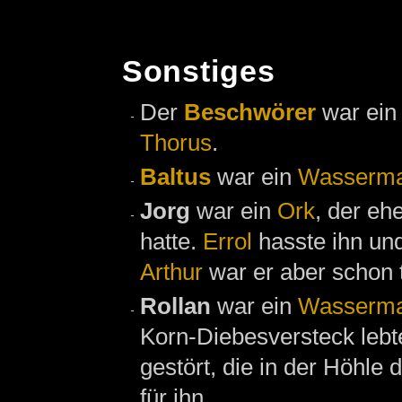
Sonstiges
Der
Beschwörer
war ei
Thorus
.
Baltus
war ein
Wasserma
Jorg
war ein
Ork
, der eh
hatte.
Errol
hasste ihn und
Arthur
war er aber schon t
Rollan
war ein
Wasserma
Korn-Diebesversteck lebt
gestört, die in der Höhle 
für ihn.