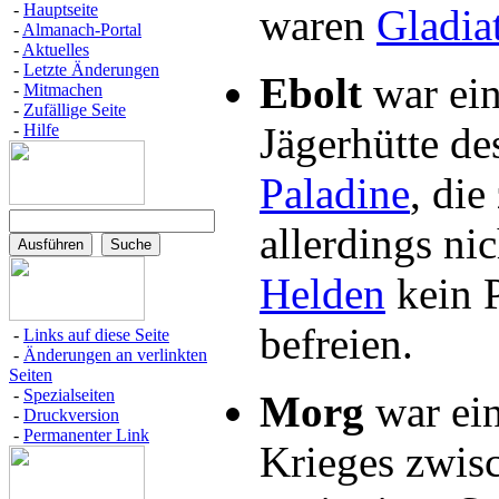
-
Hauptseite
waren
Gladia
-
Almanach-Portal
-
Aktuelles
-
Letzte Änderungen
Ebolt
war ei
-
Mitmachen
-
Zufällige Seite
Jägerhütte de
-
Hilfe
Paladine
, die
allerdings ni
Helden
kein 
befreien.
-
Links auf diese Seite
-
Änderungen an verlinkten
Seiten
-
Spezialseiten
Morg
war ein
-
Druckversion
-
Permanenter Link
Krieges zwis