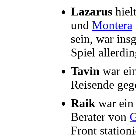
Lazarus
hiel
und
Montera
sein, war ins
Spiel allerdin
Tavin
war ei
Reisende geg
Raik
war ein 
Berater von
G
Front station