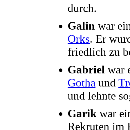
durch.
Galin
war ei
Orks
. Er wur
friedlich zu b
Gabriel
war e
Gotha
und
Tr
und lehnte so
Garik
war ei
Rekruten im K