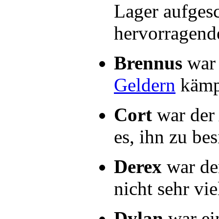
Lager aufgesc
hervorragend
Brennus
war 
Geldern
kämp
Cort
war der
es, ihn zu bes
Derex
war de
nicht sehr vi
Dylan
war e