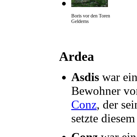
Boris vor den Toren
Gelderns
Ardea
Asdis
war ein
Bewohner v
Conz
, der s
setzte diesem
Conz
war ein