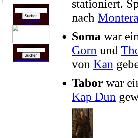
stationiert. 
Suchen nach:
nach
Monter
In Partnerschaft mit
Amazon.de
Soma
war ein
Gorn
und
Th
Suchen nach:
von
Kan
gebe
In Partnerschaft mit Google
Tabor
war e
Kap Dun
gewo