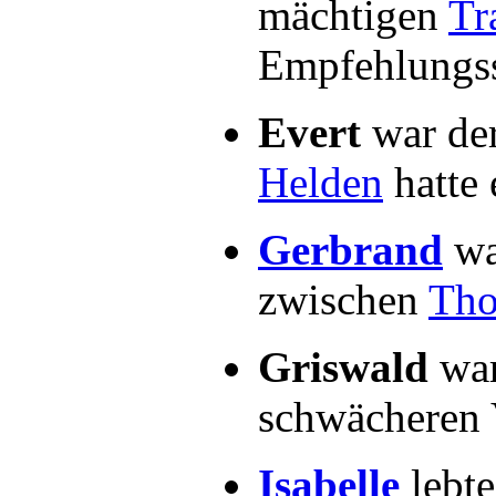
mächtigen
Tr
Empfehlungss
Evert
war de
Helden
hatte 
Gerbrand
wa
zwischen
Tho
Griswald
war
schwächeren V
Isabelle
lebte