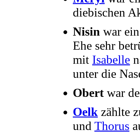
diebischen Ak
Nisin
war ein
Ehe sehr betr
mit
Isabelle
nä
unter die Nase
Obert
war de
Oelk
zählte 
und
Thorus
a