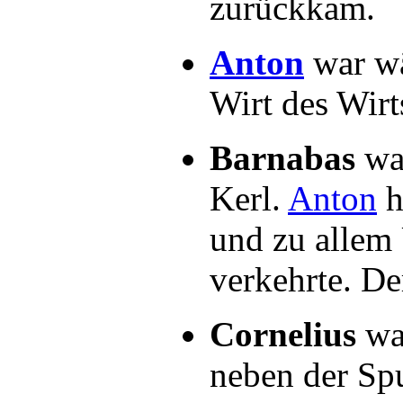
zurückkam.
Anton
war wä
Wirt des Wir
Barnabas
war
Kerl.
Anton
h
und zu allem 
verkehrte. D
Cornelius
wa
neben der Sp