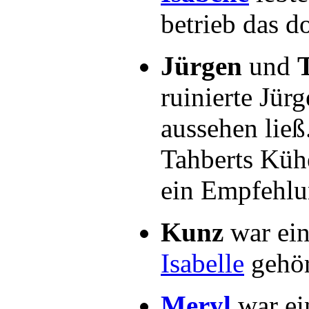
betrieb das d
Jürgen
und
ruinierte Jür
aussehen lie
Tahberts Kühe
ein Empfehlu
Kunz
war ein
Isabelle
gehör
Meryl
war e