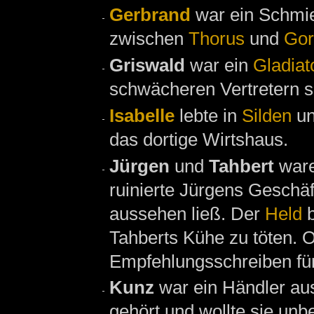
Gerbrand
war ein Schmi
zwischen
Thorus
und
Gor
Griswald
war ein
Gladiat
schwächeren Vertretern s
Isabelle
lebte in
Silden
un
das dortige Wirtshaus.
Jürgen
und
Tahbert
ware
ruinierte Jürgens Geschä
aussehen ließ. Der
Held
b
Tahberts Kühe zu töten. O
Empfehlungsschreiben fü
Kunz
war ein Händler a
gehört und wollte sie unb