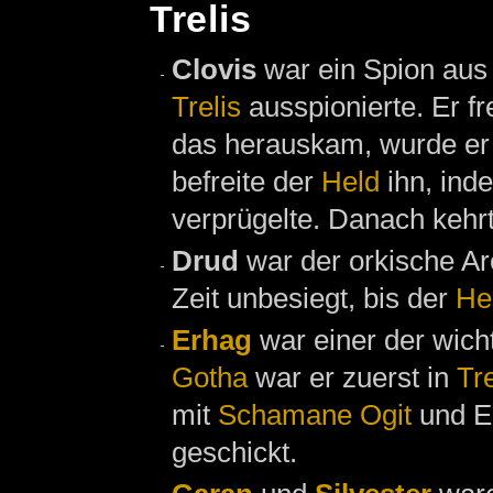
Trelis
Clovis
war ein Spion au
Trelis
ausspionierte. Er fr
das herauskam, wurde er
befreite der
Held
ihn, ind
verprügelte. Danach kehr
Drud
war der orkische A
Zeit unbesiegt, bis der
He
Erhag
war einer der wich
Gotha
war er zuerst in
Tre
mit
Schamane
Ogit
und El
geschickt.