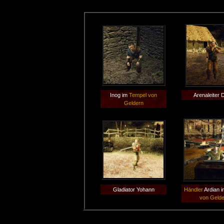
Inog im
Tempel von
Arenaleiter 
Geldern
Gladiator Yohann
Händler
Ardian 
von Geld