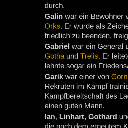
durch.
Galin
war ein Bewohner 
Orks
. Er wurde als Zeich
friedlich zu beenden, frei
Gabriel
war ein General 
Gotha
und
Trelis
. Er leit
lehnte sogar ein Frieden
Garik
war einer von
Gorn
Rekruten im Kampf trainie
Kampfbereitschaft des Lage
einen guten Mann.
Ian
,
Linhart
,
Gothard
un
die nach dem erneutem K