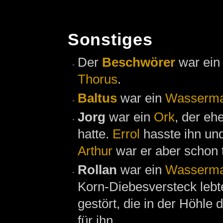
Sonstiges
Der
Beschwörer
war ei
Thorus
.
Baltus
war ein
Wasserma
Jorg
war ein
Ork
, der eh
hatte.
Errol
hasste ihn und
Arthur
war er aber schon t
Rollan
war ein
Wasserma
Korn-Diebesversteck lebt
gestört, die in der Höhle 
für ihn.