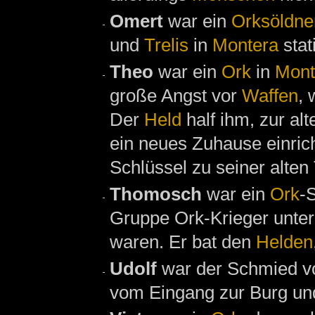
Omert
war ein
Orksöldne
und
Trelis
in
Montera
stat
Theo
war ein
Ork
in
Mont
große Angst vor
Waffen
, 
Der
Held
half ihm, zur al
ein neues Zuhause einri
Schlüssel zu seiner alten
Thomosch
war ein
Ork
-
Gruppe Ork-Krieger unter
waren. Er bat den
Helden
Udolf
war der Schmied 
vom Eingang zur Burg un