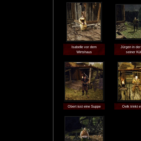
Isabelle vor dem
Jürgen in de
Wirtshaus
seiner Kü
Obert isst eine Suppe
Oelk trinkt 