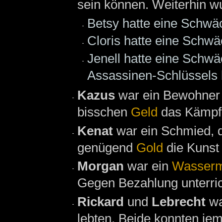
sein können. Weiterhin w
Betsy hatte eine Schwä
Cloris hatte eine Schwä
Jenell hatte eine Schwä
Assassinen-Schlüssels 
Kazus
war ein Bewohne
bisschen
Geld
das Kämpfe
Kenat
war ein Schmied, 
genügend
Gold
die Kunst
Morgan
war ein
Wasserm
Gegen Bezahlung unterric
Rickard
und
Lebrecht
w
lebten. Beide konnten je