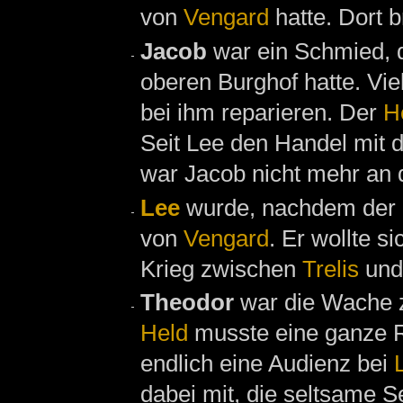
von
Vengard
hatte. Dort 
Jacob
war ein Schmied, 
oberen Burghof hatte. Vi
bei ihm reparieren. Der
H
Seit Lee den Handel mit d
war Jacob nicht mehr an
Lee
wurde, nachdem der
von
Vengard
. Er wollte s
Krieg zwischen
Trelis
un
Theodor
war die Wache z
Held
musste eine ganze Re
endlich eine Audienz bei
dabei mit, die seltsame