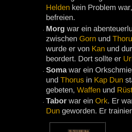
Helden
kein Problem war
befreien.
Morg
war ein abenteuerlu
zwischen
Gorn
und
Thor
wurde er von
Kan
und du
beordert. Dort sollte er
Ur
Soma
war ein Orkschmie
und
Thorus
in
Kap Dun
st
gebeten,
Waffen
und
Rüs
Tabor
war ein
Ork
. Er w
Dun
geworden. Er trainier