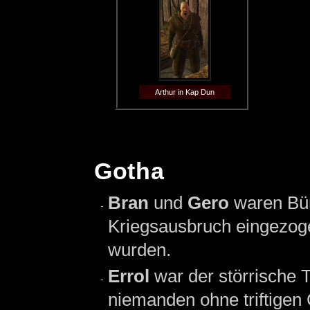
Arthur in Kap Dun
Gotha
Bran
und
Gero
waren Bü
Kriegsausbruch eingezoge
wurden.
Errol
war der störrische 
niemanden ohne triftige