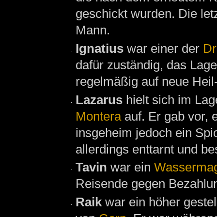
geschickt wurden. Die le
Mann.
Ignatius
war einer der
Dr
dafür zuständig, das Lage
regelmäßig auf neue Hei
Lazarus
hielt sich im La
Montera
auf. Er gab vor, 
insgeheim jedoch ein Spi
allerdings enttarnt und bes
Tavin
war ein
Wassermag
Reisende gegen Bezahlun
Raik
war ein höher gestel