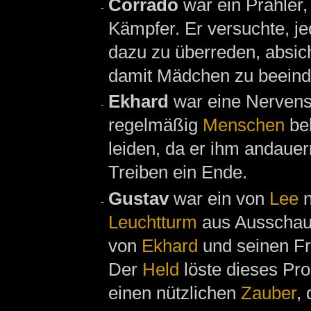
Corrado
war ein Prahler
Kämpfer. Er versuchte, j
dazu zu überreden, absich
damit Mädchen zu beeind
Ekhard
war eine Nervens
regelmäßig
Menschen
bel
leiden, da er ihm andaue
Treiben ein Ende.
Gustav
war ein von
Lee
n
Leuchtturm
aus Ausscha
von
Ekhard
und seinen Fr
Der
Held
löste dieses Pr
einen nützlichen
Zauber
,