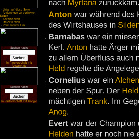
nach
Myrtana
zurückkam
-
Links auf diese Seite
Anton
war während des 
-
Änderungen an verlinkten
Seiten
-
Spezialseiten
des Wirtshauses in
Silde
-
Druckversion
-
Permanenter Link
Barnabas
war ein mieser 
Kerl.
Anton
hatte Ärger mi
Suchen nach:
zu allem Überfluss auch 
In Partnerschaft mit
Held
regelte die Angelege
Amazon.de
Cornelius
war ein
Alchem
Suchen nach:
neben der Spur. Der
Held
mächtigen
Trank
. Im Geg
In Partnerschaft mit Google
Anog
.
Evert
war der Champion 
Helden
hatte er noch nie