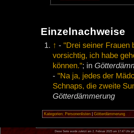
Einzelnachweise
↑
-
"Drei seiner Frauen be
vorsichtig, ich habe gehö
können."
; in
Götterdäm
-
"Na ja, jedes der Mäd
Schnaps, die zweite Sum
Götterdämmerung
Kategorien
:
Personenlisten
|
Götterdämmerung
Diese Seite wurde zuletzt am 2. Februar 2025 um 17:47 Uhr ge