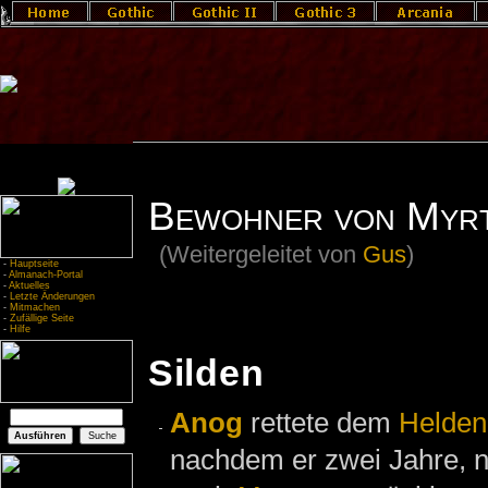
Bewohner von Myrt
(Weitergeleitet von
Gus
)
-
Hauptseite
-
Almanach-Portal
-
Aktuelles
-
Letzte Änderungen
-
Mitmachen
-
Zufällige Seite
-
Hilfe
Silden
Anog
rettete dem
Helden
nachdem er zwei Jahre,