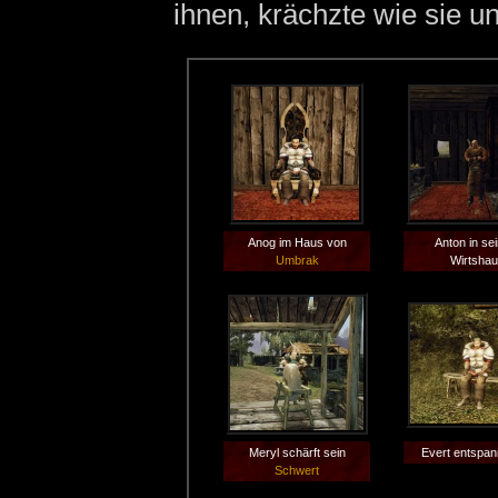
ihnen, krächzte wie sie u
Anog im Haus von
Anton in se
Umbrak
Wirtsha
Meryl schärft sein
Evert entspan
Schwert