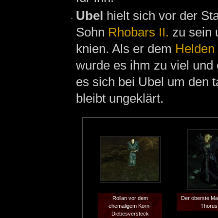
Ubel
hielt sich vor der St
Sohn
Rhobars II.
zu sein 
knien. Als er dem
Helden
wurde es ihm zu viel und
es sich bei Ubel um den t
bleibt ungeklärt.
Rollan vor dem
Der oberste Ma
ehemaligem Korn-
Thorus
Diebesversteck