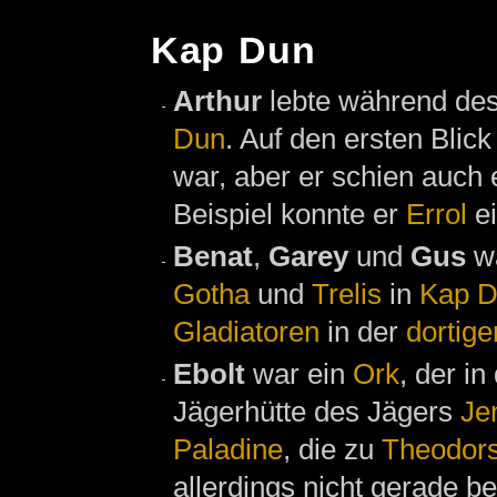
Kap Dun
Arthur
lebte während de
Dun
. Auf den ersten Blic
war, aber er schien auch
Beispiel konnte er
Errol
ei
Benat
,
Garey
und
Gus
w
Gotha
und
Trelis
in
Kap 
Gladiatoren
in der
dortig
Ebolt
war ein
Ork
, der i
Jägerhütte des Jägers
Je
Paladine
, die zu
Theodor
allerdings nicht gerade be