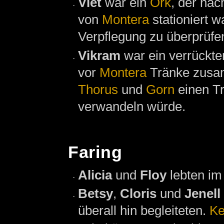
Viet
war ein
Ork
, der na
von
Montera
stationiert w
Verpflegung zu überprüfen
Vikram
war ein verrückte
vor
Montera
Tränke zusa
Thorus
und
Gorn
einen Tr
verwandeln würde.
Faring
Alicia
und
Floy
lebten im
Betsy
,
Cloris
und
Jenell
überall hin begleiteten.
Ke