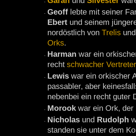
Garan
und
Silvester
war
Geoff
lebte mit seiner Fa
Ebert
und seinem jünger
nordöstlich von
Trelis
und 
Orks
.
Harman
war ein orkisch
recht
schwacher Vertreter
Lewis
war ein orkischer
passabler, aber keinesfa
nebenbei ein recht guter 
Morook
war ein Ork, der
Nicholas
und
Rudolph
w
standen sie unter dem 