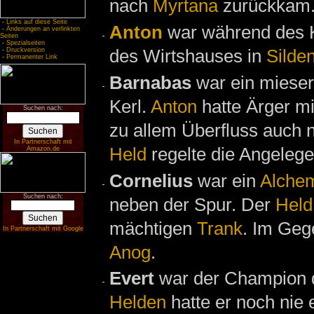
nach
Myrtana
zurückkam
-
Links auf diese Seite
Anton
war während des 
-
Änderungen an verlinkten
Seiten
-
Spezialseiten
des Wirtshauses in
Silde
-
Druckversion
-
Permanenter Link
Barnabas
war ein mieser 
Kerl.
Anton
hatte Ärger mi
Suchen nach:
zu allem Überfluss auch 
In Partnerschaft mit
Held
regelte die Angelege
Amazon.de
Cornelius
war ein
Alchem
Suchen nach:
neben der Spur. Der
Held
mächtigen
Trank
. Im Geg
In Partnerschaft mit Google
Anog
.
Evert
war der Champion 
Helden
hatte er noch nie