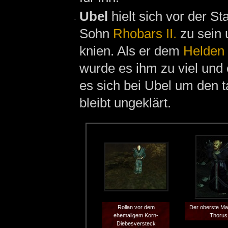
Ubel
hielt sich vor der St
Sohn
Rhobars II.
zu sein 
knien. Als er dem
Helden
wurde es ihm zu viel und
es sich bei Ubel um den t
bleibt ungeklärt.
Rollan vor dem
Der oberste Ma
ehemaligem Korn-
Thorus
Diebesversteck