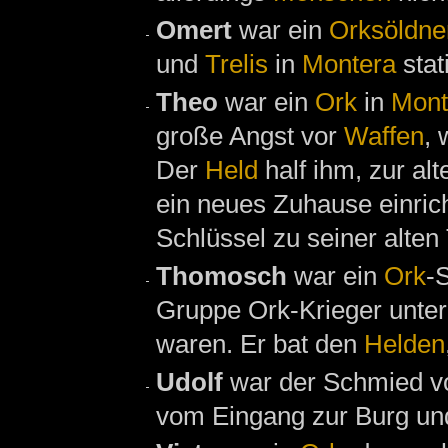
Omert
war ein
Orksöldne
und
Trelis
in
Montera
stat
Theo
war ein
Ork
in
Mont
große Angst vor
Waffen
, 
Der
Held
half ihm, zur al
ein neues Zuhause einri
Schlüssel zu seiner alten
Thomosch
war ein
Ork
-
Gruppe Ork-Krieger unter
waren. Er bat den
Helden
Udolf
war der Schmied 
vom Eingang zur Burg un