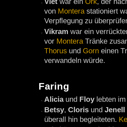
Viet
war ein
Ork
, der na
von
Montera
stationiert w
Verpflegung zu überprüfen
Vikram
war ein verrückte
vor
Montera
Tränke zusa
Thorus
und
Gorn
einen Tr
verwandeln würde.
Faring
Alicia
und
Floy
lebten im
Betsy
,
Cloris
und
Jenell
überall hin begleiteten.
Ke