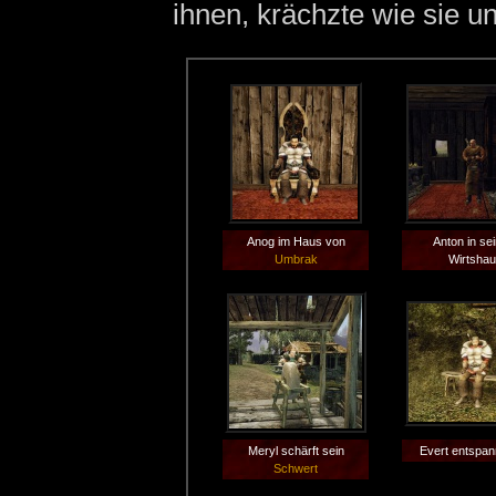
ihnen, krächzte wie sie u
Anog im Haus von
Anton in se
Umbrak
Wirtsha
Meryl schärft sein
Evert entspan
Schwert