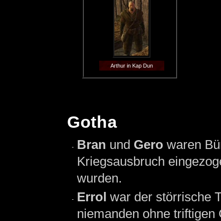
Arthur in Kap Dun
Gotha
Bran
und
Gero
waren Bü
Kriegsausbruch eingezoge
wurden.
Errol
war der störrische 
niemanden ohne triftige