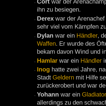
Cort
war der Arenacham
ihn zu besiegen.
Derex
war der Arenachef
sehr viel vom Kämpfen zu
Dylan
war ein
Händler
, d
Waffen
. Er wurde des Öf
bekam davon Wind und int
Hamlar
war ein
Händler
i
Inog
hatte zwei Jahre, 
Stadt
Geldern
mit Hilfe s
zurückerobert und war de
Yohann
war ein
Gladiato
allerdings zu den schwach