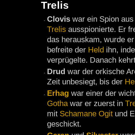
Trelis
Clovis
war ein Spion au
Trelis
ausspionierte. Er fr
das herauskam, wurde er
befreite der
Held
ihn, ind
verprügelte. Danach kehr
Drud
war der orkische A
Zeit unbesiegt, bis der
He
Erhag
war einer der wich
Gotha
war er zuerst in
Tre
mit
Schamane
Ogit
und El
geschickt.