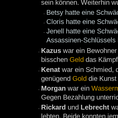
sein können. Weiterhin w
Betsy hatte eine Schwä
Cloris hatte eine Schwä
Jenell hatte eine Schwä
Assassinen-Schlüssels 
Kazus
war ein Bewohne
bisschen
Geld
das Kämpfe
Kenat
war ein Schmied, 
genügend
Gold
die Kunst
Morgan
war ein
Wasserm
Gegen Bezahlung unterric
Rickard
und
Lebrecht
w
lebten. Beide konnten je