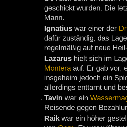
geschickt wurden. Die le
Mann.
Ignatius
war einer der
Dr
dafür zuständig, das Lage
regelmäßig auf neue Hei
Lazarus
hielt sich im La
Montera
auf. Er gab vor, 
insgeheim jedoch ein Spi
allerdings enttarnt und bes
Tavin
war ein
Wassermag
Reisende gegen Bezahlun
Raik
war ein höher gestel