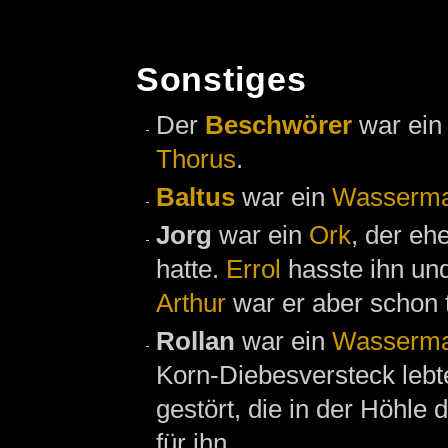
Sonstiges
Der
Beschwörer
war ei
Thorus
.
Baltus
war ein
Wasserma
Jorg
war ein
Ork
, der eh
hatte.
Errol
hasste ihn und
Arthur
war er aber schon t
Rollan
war ein
Wasserma
Korn-Diebesversteck lebt
gestört, die in der Höhle 
für ihn.