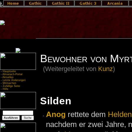
Bewohner von Myrt
(Weitergeleitet von
Kunz
)
-
Hauptseite
-
Almanach-Portal
-
Aktuelles
-
Letzte Änderungen
-
Mitmachen
-
Zufällige Seite
-
Hilfe
Silden
Anog
rettete dem
Helden
nachdem er zwei Jahre,