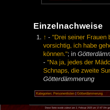
Einzelnachweise
↑
-
"Drei seiner Frauen be
vorsichtig, ich habe gehö
können."
; in
Götterdäm
-
"Na ja, jedes der Mäd
Schnaps, die zweite Sum
Götterdämmerung
Kategorien
:
Personenlisten
|
Götterdämmerung
Diese Seite wurde zuletzt am 2. Februar 2025 um 17:47 Uhr ge