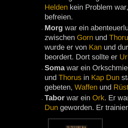
Helden
kein Problem war
befreien.
Morg
war ein abenteuerlu
zwischen
Gorn
und
Thor
wurde er von
Kan
und du
beordert. Dort sollte er
Ur
Soma
war ein Orkschmie
und
Thorus
in
Kap Dun
st
gebeten,
Waffen
und
Rüs
Tabor
war ein
Ork
. Er w
Dun
geworden. Er trainier