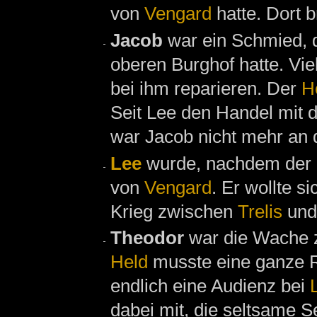
von
Vengard
hatte. Dort 
Jacob
war ein Schmied, 
oberen Burghof hatte. Vi
bei ihm reparieren. Der
H
Seit Lee den Handel mit d
war Jacob nicht mehr an
Lee
wurde, nachdem der
von
Vengard
. Er wollte s
Krieg zwischen
Trelis
un
Theodor
war die Wache z
Held
musste eine ganze Re
endlich eine Audienz bei
dabei mit, die seltsame