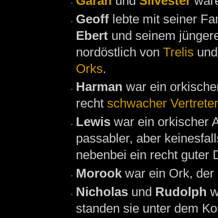
Garan
und
Silvester
war
Geoff
lebte mit seiner Fa
Ebert
und seinem jünger
nordöstlich von
Trelis
und 
Orks
.
Harman
war ein orkisch
recht
schwacher Vertreter
Lewis
war ein orkischer
passabler, aber keinesfa
nebenbei ein recht guter 
Morook
war ein Ork, der
Nicholas
und
Rudolph
w
standen sie unter dem 