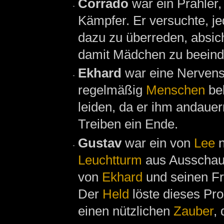
Corrado
war ein Prahler
Kämpfer. Er versuchte, j
dazu zu überreden, absich
damit Mädchen zu beeind
Ekhard
war eine Nervens
regelmäßig
Menschen
bel
leiden, da er ihm andaue
Treiben ein Ende.
Gustav
war ein von
Lee
n
Leuchtturm
aus Ausscha
von
Ekhard
und seinen Fr
Der
Held
löste dieses Pr
einen nützlichen
Zauber
,