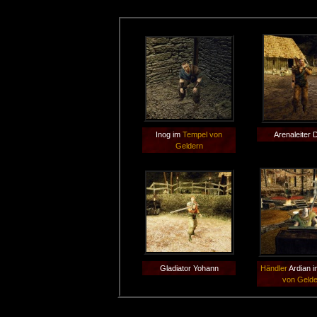
Inog im
Tempel von
Arenaleiter 
Geldern
Gladiator Yohann
Händler
Ardian 
von Geld