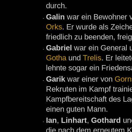
durch.
Galin
war ein Bewohner 
Orks
. Er wurde als Zeich
friedlich zu beenden, frei
Gabriel
war ein General 
Gotha
und
Trelis
. Er leit
lehnte sogar ein Frieden
Garik
war einer von
Gorn
Rekruten im Kampf trainie
Kampfbereitschaft des Lage
einen guten Mann.
Ian
,
Linhart
,
Gothard
un
die nach dem erneutem K