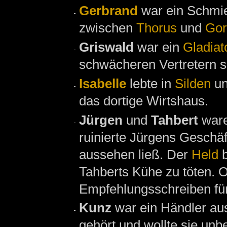
Gerbrand
war ein Schmi
zwischen
Thorus
und
Gor
Griswald
war ein
Gladiat
schwächeren Vertretern s
Isabelle
lebte in
Silden
un
das dortige Wirtshaus.
Jürgen
und
Tahbert
ware
ruinierte Jürgens Geschä
aussehen ließ. Der
Held
b
Tahberts Kühe zu töten. O
Empfehlungsschreiben fü
Kunz
war ein Händler a
gehört und wollte sie unb