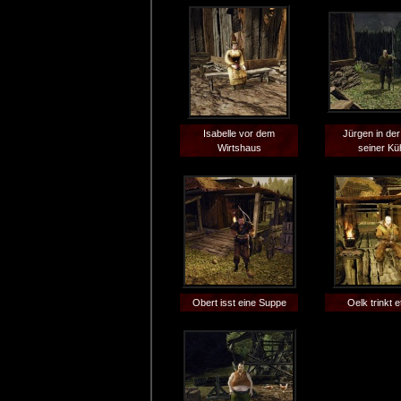
Isabelle vor dem
Jürgen in de
Wirtshaus
seiner Kü
Obert isst eine Suppe
Oelk trinkt 