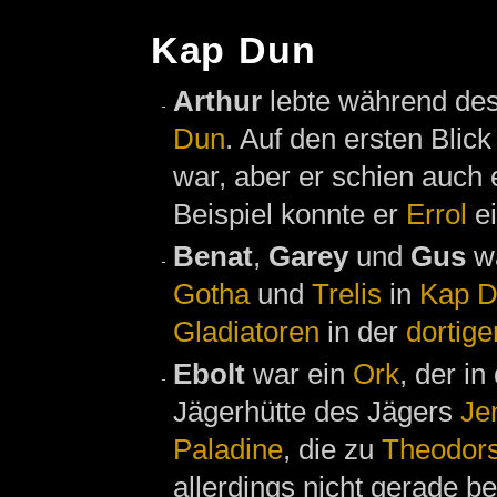
Kap Dun
Arthur
lebte während de
Dun
. Auf den ersten Blic
war, aber er schien auch
Beispiel konnte er
Errol
ei
Benat
,
Garey
und
Gus
w
Gotha
und
Trelis
in
Kap 
Gladiatoren
in der
dortig
Ebolt
war ein
Ork
, der i
Jägerhütte des Jägers
Je
Paladine
, die zu
Theodor
allerdings nicht gerade be