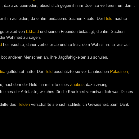
, dazu zu überreden, absichtlich gegen ihn im Duell zu verlieren, um damit
er ihm zu leiden, da er ihm andauernd Sachen klaute. Der
Held
machte
ngster Zeit von
Ekhard
und seinen Freunden belästigt, die ihm Sachen
 die Wahrheit zu sagen.
d
heimsuchte, daher verfiel er ab und zu kurz dem Wahnsinn. Er war auf
 bot anderen Menschen an, ihre Jagdfähigkeiten zu schulen.
dea
geflüchtet hatte. Der
Held
beschützte sie vor fanatischen
Paladinen
,
zu, nachdem der Held ihn mithilfe eines
Zaubers
dazu zwang.
ines der Artefakte, welches für die Krankheit verantwortlich war. Dieses
thilfe des
Helden
verschaffte sie sich schließlich Gewissheit. Zum Dank