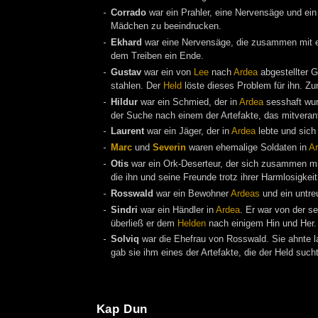
Corrado
war ein Prahler, eine Nervensäge und ei
Mädchen zu beeindrucken.
Ekhard
war eine Nervensäge, die zusammen mit 
dem Treiben ein Ende.
Gustav
war ein von
Lee
nach
Ardea
abgestellter G
stahlen. Der
Held
löste dieses Problem für ihn. Z
Hildur
war ein Schmied, der in
Ardea
sesshaft wur
der Suche nach einem der Artefakte, das mitverant
Laurent
war ein Jäger, der in
Ardea
lebte und sich
Marc
und
Severin
waren ehemalige Soldaten in
A
Otis
war ein Ork-Deserteur, der sich zusammen mi
die ihn und seine Freunde trotz ihrer Harmlosigkeit
Rosswald
war ein Bewohner
Ardeas
und ein untre
Sindri
war ein Händler in
Ardea
. Er war von der s
überließ er dem
Helden
nach einigem Hin und Her.
Solviq
war die Ehefrau von Rosswald. Sie ahnte la
gab sie ihm eines der Artefakte, die der Held such
Kap Dun