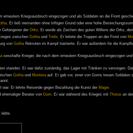
em erneutem Kriegsausbruch eingezogen und als Soldaten an die Front geschi
otha
. Er ließ niemanden ohne triftigen Grund oder eine hohe Bestechungssu
r Gefangener der
Orks
. Er wurde als Zeichen des guten Willens der Orks, den 
rieges zwischen
Gotha
und
Trelis
. Er leitete die Truppen an der Front von
Mo
Burg von
Gotha
Rekruten im Kampf trainierte. Er war außerdem für die Kampfber
ha
sesshafte Krieger, die nach dem erneutem Kriegsausbruch eingezogen und a
en standen. Er war dafür zuständig, das Lager mit Tränken zu versorgen. Da
wischen
Gotha
und
Montera
auf. Er gab vor, einer von Gorns treuen Soldaten 
kannt.
t war. Er lehrte Reisende gegen Bezahlung die Kunst der
Magie
.
 ehemaliger Berater von
Gorn
. Er war während des Krieges mit
Thorus
an der
a
lebte.