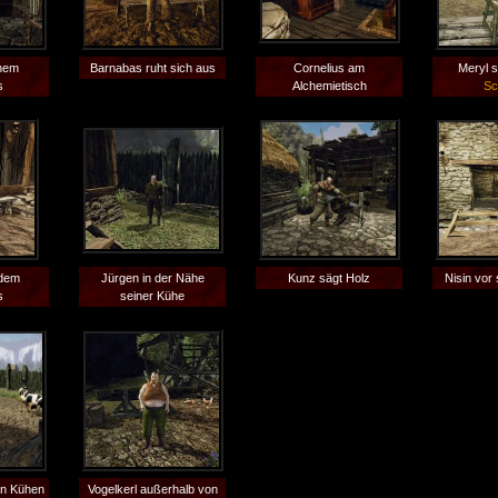
inem
Barnabas ruht sich aus
Cornelius am
Meryl s
s
Alchemietisch
Sc
 dem
Jürgen in der Nähe
Kunz sägt Holz
Nisin vor
s
seiner Kühe
en Kühen
Vogelkerl außerhalb von