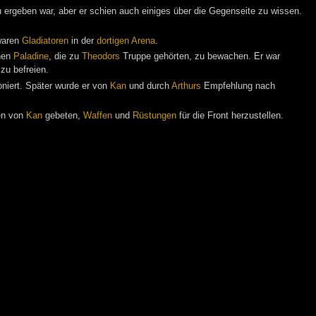
 ergeben war, aber er schien auch einiges über die Gegenseite zu wissen.
 waren
Gladiatoren
in der
dortigen Arena
.
enen
Paladine
, die zu
Theodors
Truppe gehörten, zu bewachen. Er war
zu befreien.
oniert. Später wurde er von
Kan
und durch
Arthurs
Empfehlung nach
ren von
Kan
gebeten,
Waffen
und
Rüstungen
für die Front herzustellen.