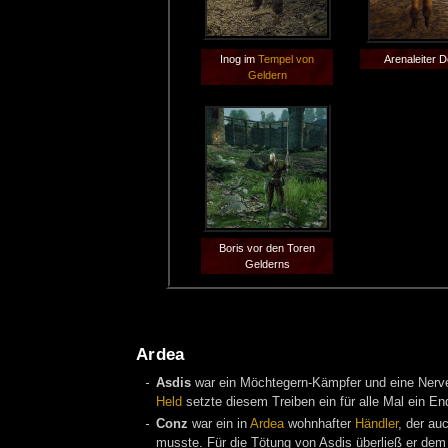
Inog im
Tempel von
Arenaleiter 
Geldern
Boris vor den Toren
Gelderns
Ardea
Asdis
war ein Möchtegern-Kämpfer und eine Nerv
Held
setzte diesem Treiben ein für alle Mal ein En
Conz
war ein in
Ardea
wohnhafter
Händler
, der au
musste. Für die Tötung von Asdis überließ er de