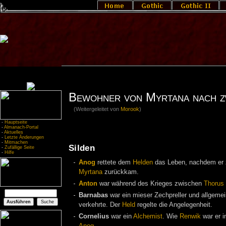
Bewohner von Myrtana nach z
(Weitergeleitet von
Morook
)
-
Hauptseite
-
Almanach-Portal
-
Aktuelles
-
Letzte Änderungen
-
Mitmachen
Silden
-
Zufällige Seite
-
Hilfe
Anog
rettete dem
Helden
das Leben, nachdem er 
Myrtana
zurückkam.
Anton
war während des Krieges zwischen
Thorus
Barnabas
war ein mieser Zechpreller und allgemei
verkehrte. Der
Held
regelte die Angelegenheit.
Cornelius
war ein
Alchemist
. Wie
Renwik
war er i
Anog
.