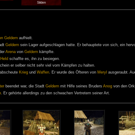
Silden
on Geldern
aufhielt.
adt
Geldern
sein Lager aufgeschlagen hatte. Er behauptete von sich, ein herv
 der
Arena
von
Geldern
kämpfte.
r
Held
schaffte es, ihn zu besiegen.
schein er selber nicht sehr viel vom Kämpfen zu halten.
rabscheute
Krieg
und
Waffen
. Er wurde des Öfteren von
Meryl
ausgeraubt. Au
ter
beendet war, die Stadt
Geldern
mit Hilfe seines Bruders
Anog
von den Orks
n
. Er gehörte allerdings zu den schwachen Vertretern seiner Art.