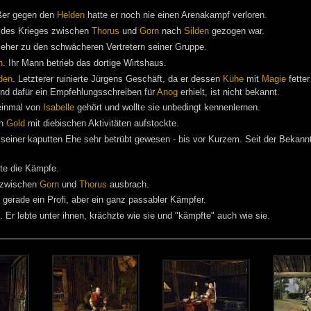
ßer gegen den
Helden
hatte er noch nie einen Arenakampf verloren.
 des Krieges zwischen
Thorus
und
Gorn
nach
Silden
gezogen war.
e eher zu den schwächeren Vertretern seiner Gruppe.
n
. Ihr Mann betrieb das dortige Wirtshaus.
den
. Letzterer ruinierte Jürgens Geschäft, da er dessen
Kühe
mit
Magie
fette
und dafür ein Empfehlungsschreiben für
Anog
erhielt, ist nicht bekannt.
 einmal von
Isabelle
gehört und wollte sie unbedingt kennenlernen.
in
Gold
mit diebischen Aktivitäten aufstockte.
 seiner kaputten Ehe sehr betrübt gewesen - bis vor Kurzem. Seit der Bekann
te die Kämpfe.
g zwischen
Gorn
und
Thorus
ausbrach.
t gerade ein Profi, aber ein ganz passabler Kämpfer.
. Er lebte unter ihnen, krächzte wie sie und "kämpfte" auch wie sie.