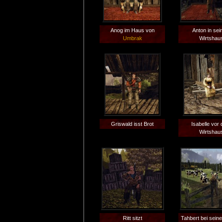
Anog im Haus von
Anton in se
Umbrak
Wirtshau
Griswald isst Brot
Isabelle vor
Wirtshau
Ritt sitzt
Tahbert bei sein