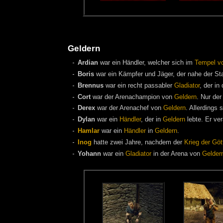
Geldern
Ardian
war ein Händler, welcher sich im
Tempel v
Boris
war ein Kämpfer und Jäger, der nahe der St
Brennus
war ein recht passabler
Gladiator
, der in
Cort
war der Arenachampion von
Geldern
. Nur de
Derex
war der Arenachef von
Geldern
. Allerdings 
Dylan
war ein
Händler
, der in
Geldern
lebte. Er ve
Hamlar
war ein
Händler
in
Geldern
.
Inog
hatte zwei Jahre, nachdem der
Krieg der Göt
Yohann
war ein
Gladiator
in der Arena von
Gelder