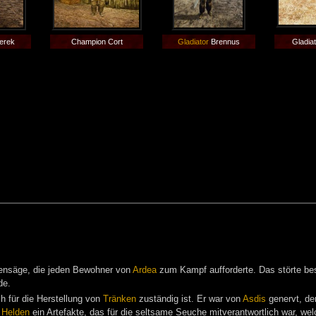
Derek
Champion Cort
Gladiator
Brennus
Gladia
ensäge, die jeden Bewohner von
Ardea
zum Kampf aufforderte. Das störte b
de.
ch für die Herstellung von
Tränken
zuständig ist. Er war von
Asdis
genervt, der
m
Helden
ein Artefakte, das für die seltsame Seuche mitverantwortlich war, w