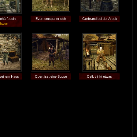
chärft sein
Evert entspannt sich
Gerbrand bei der Arbeit
hwert
 seinem Haus
Obert isst eine Suppe
Oelk trinkt etwas