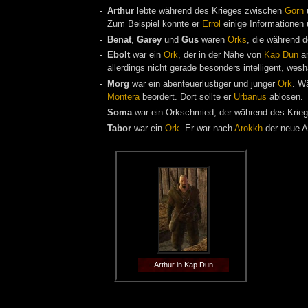
Arthur
lebte während des Krieges zwischen
Gorn
Zum Beispiel konnte er
Errol
einige Informationen
Benat
,
Garey
und
Gus
waren
Orks
, die während 
Ebolt
war ein
Ork
, der in der Nähe von
Kap Dun
an
allerdings nicht gerade besonders intelligent, wes
Morg
war ein abenteuerlustiger und junger
Ork
. W
Montera
beordert. Dort sollte er
Urbanus
ablösen.
Soma
war ein Orkschmied, der während des Krie
Tabor
war ein
Ork
. Er war nach
Arokkh
der neue Ar
Arthur in Kap Dun