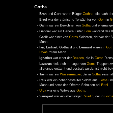
Gotha
Bran
und
Gero
waren Bürger
Gothas
, die nach d
Errol
war der störrische Torwächter von
Gorn
in
G
Galin
war ein Bewohner von
Gotha
und ehemalige
Gabriel
war ein General unter
Gorn
während des K
Garik
war einer von
Gorns
Soldaten, der vor der 
Mann.
Ian
,
Linhart
,
Gothard
und
Lennard
waren in
Got
Ulvas
totem Mann.
Ignatius
war einer der
Druiden
, die in
Gorns
Dienst
Lazarus
hielt sich im Lager von
Gorns
Truppen z
allerdings enttarnt und bestraft wurde, ist nicht be
Tavin
war ein
Wassermagier
, der in
Gotha
sesshaf
Raik
war ein höher gestellter Soldat aus
Gotha
und
Mann und hatte des Öfteren Schulden bei
Errol
.
Ulva
war eine Witwe aus
Gotha
.
Vaingard
war ein ehemaliger
Paladin
, der in
Goth