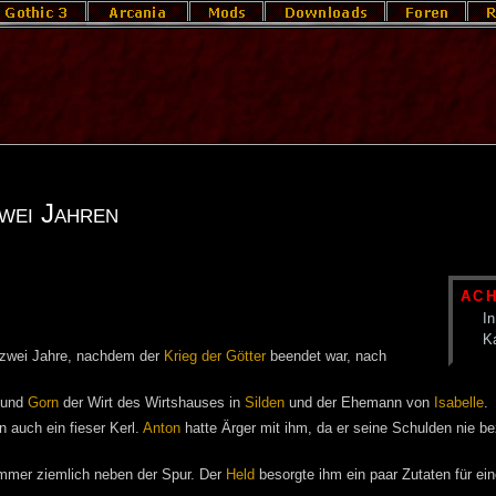
wei Jahren
AC
In
K
zwei Jahre, nachdem der
Krieg der Götter
beendet war, nach
und
Gorn
der Wirt des Wirtshauses in
Silden
und der Ehemann von
Isabelle
.
n auch ein fieser Kerl.
Anton
hatte Ärger mit ihm, da er seine Schulden nie b
mmer ziemlich neben der Spur. Der
Held
besorgte ihm ein paar Zutaten für e