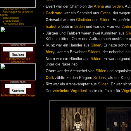
Evert
war der Champion der
Arena
aus
Silden
. Au
-
Links auf diese Seite
-
Änderungen an verlinkten
Gerbrand
war ein Schmied aus
Gotha
, der wegen
Seiten
-
Spezialseiten
Griswald
war ein
Gladiator
aus
Silden
. Er gehört
-
Druckversion
-
Permanenter Link
Isabelle
lebte in
Silden
und war die Frau von
Anto
Jürgen
und
Tahbert
waren zwei Kuhhirten aus
Sil
Kühe zu töten. Ob er den Auftrag auch ausführte 
Kunz
war ein Händler aus
Silden
. Er hatte schon
Suchen nach:
Meryl
war ein Bewohner
Sildens
, der nebenbei se
Nisin
war ein Händler aus
Silden
. Er war aufgrund
In Partnerschaft mit
Amazon.de
unter die Nase rieb.
Obert
war der Arenachef von
Silden
und organisier
Oelk
zählte zu den Bürgern
Sildens
, als der Krie
Suchen nach:
Ritt
war ein Arenakämpfer aus
Silden
. Er war nich
Der
verrückte Vogelkerl
hatte ein Faible für
Vögel
In Partnerschaft mit Google