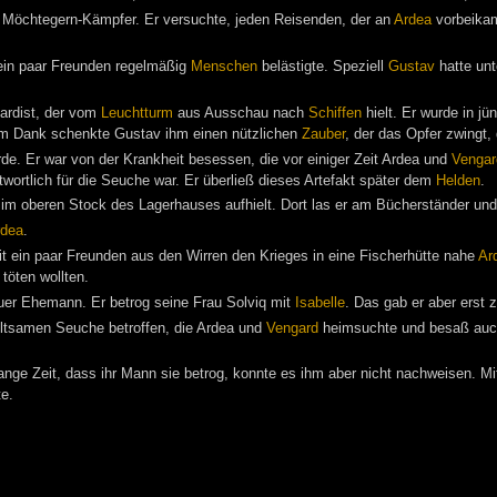
n Möchtegern-Kämpfer. Er versuchte, jeden Reisenden, der an
Ardea
vorbeikam
ein paar Freunden regelmäßig
Menschen
belästigte. Speziell
Gustav
hatte unt
ardist, der vom
Leuchtturm
aus Ausschau nach
Schiffen
hielt. Er wurde in jü
um Dank schenkte Gustav ihm einen nützlichen
Zauber
, der das Opfer zwingt,
de. Er war von der Krankheit besessen, die vor einiger Zeit Ardea und
Vengar
wortlich für die Seuche war. Er überließ dieses Artefakt später dem
Helden
.
 im oberen Stock des Lagerhauses aufhielt. Dort las er am Bücherständer und
rdea
.
t ein paar Freunden aus den Wirren den Krieges in eine Fischerhütte nahe
Ar
 töten wollten.
uer Ehemann. Er betrog seine Frau Solviq mit
Isabelle
. Das gab er aber erst 
eltsamen Seuche betroffen, die Ardea und
Vengard
heimsuchte und besaß auch e
nge Zeit, dass ihr Mann sie betrog, konnte es ihm aber nicht nachweisen. Mi
te.