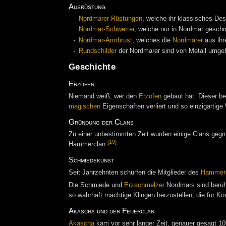
Ausrüstung
Nordmarer Rüstungen
, welche ihr klassisches Des
Nordmar-Schwerter
, welche nur in Nordmar gesch
Nordmar-Armbrust
, welches die
Nordmarer
aus ihr
Rundschilder
der Nordmarer sind von Metall umge
Geschichte
Erzofen
Niemand weiß, wer den
Erzofen
gebaut hat. Dieser be
magischen
Eigenschaften verliert und so einzigartige
Gründung der Clans
Zu einer unbestimmten Zeit wurden einige Clans geg
[19]
Hammerclan.
Schmiedekunst
Seit Jahrzehnten schürfen die Mitglieder des
Hammer
Die Schmiede und
Erzschmelzer
Nordmars sind berüh
so wahrhaft mächtige Klingen herzustellen, die für Kö
Akascha und der Feuerclan
Akascha
kam vor sehr langer Zeit, genauer gesagt 1