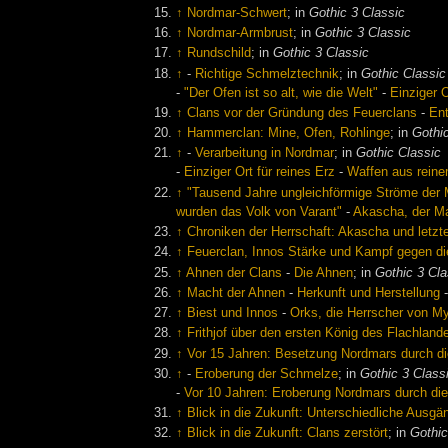
↑
Nordmar-Schwert
; in
Gothic 3 Classic
↑
Nordmar-Armbrust
; in
Gothic 3 Classic
↑
Rundschild
; in
Gothic 3 Classic
↑
-
Richtige Schmelztechnik
; in
Gothic Classic
-
"Der Ofen ist so alt, wie die Welt"
-
Einziger O
↑
Clans vor der Gründung des Feuerclans
-
En
↑
Hammerclan: Mine, Ofen, Rohlinge
; in
Gothi
↑
-
Verarbeitung in Nordmar
; in
Gothic Classic
-
Einziger Ort für reines Erz
-
Waffen aus rein
↑
"Tausend Jahre ungleichförmige Ströme der 
wurden das Volk von Varant"
-
Akascha, der M
↑
Chroniken der Herrschaft: Akascha und letzte
↑
Feuerclan, Innos Stärke und Kampf gegen d
↑
Ahnen der Clans
-
Die Ahnen
; in
Gothic 3 Cla
↑
Macht der Ahnen
-
Herkunft und Herstellung
↑
Biest und Innos
-
Orks, die Herrscher von M
↑
Frithjof über den ersten König des Flachland
↑
Vor 15 Jahren: Besetzung Nordmars durch di
↑
-
Eroberung der Schmelze
; in
Gothic 3 Class
-
Vor 10 Jahren: Eroberung Nordmars durch di
↑
Blick in die Zukunft: Unterschiedliche Ausgä
↑
Blick in die Zukunft: Clans zerstört
; in
Gothic