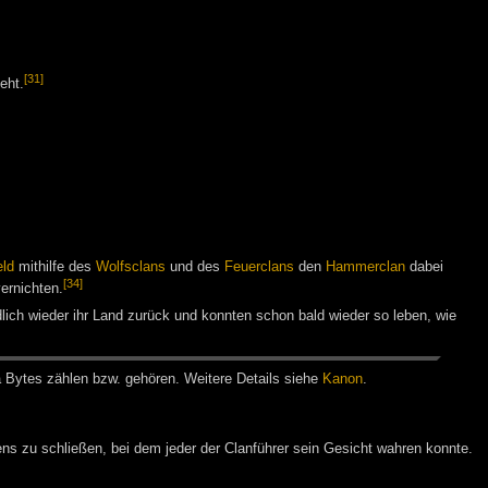
[31]
eht.
ld
mithilfe des
Wolfsclans
und des
Feuerclans
den
Hammerclan
dabei
[34]
ernichten.
lich wieder ihr Land zurück und konnten schon bald wieder so leben, wie
a Bytes zäh­len bzw. ge­hö­ren. Wei­te­re De­tails sie­he
Ka­non
.
s zu schließen, bei dem jeder der Clanführer sein Gesicht wahren konnte.