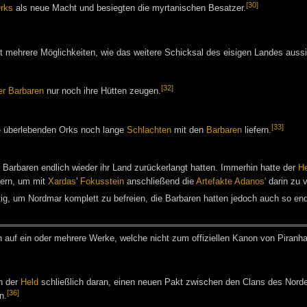
[30]
rks
als neue Macht und besiegten die myrtanischen Besatzer.
t mehrere Möglichkeiten, wie das weitere Schicksal des eisigen Landes aussi
[32]
er Barbaren
nur noch ihre Hütten zeugen.
[33]
e überlebenden Orks noch lange
Schlachten
mit den
Barbaren
liefern.
arbaren endlich wieder ihr Land zurückerlangt hatten. Immerhin hatte der
He
ern, um mit
Xardas
'
Fokusstein
anschließend die
Artefakte Adanos'
darin zu v
ig, um Nordmar komplett zu befreien, die Barbaren hatten jedoch auch so end
h auf ein oder meh­re­re Wer­ke, wel­che nicht zum of­fi­zi­el­len Ka­non von Pi­ran­h
h der
Held
schließlich daran, einen neuen Pakt zwischen den Clans des Norden
[36]
n.