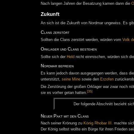
Nach langen Jahren der Besatzung kamen dann die
O
Zukunft
An sich ist die Zukunft von Nordmar ungewiss. Es gib
Clans zerstört
Sollten die Clans zerstört werden, würden vom
Volk d
Orklager und Clans bestehen
Sollte sich der
Held
nicht einmischen, würden sich di
Nordmar befreien
Es kann jedoch davon ausgegangen werden, dass die B
unterstützt,
seine Mine
sowie den
Erzofen
zurückerob
Die Zerstörung der großen Orklager war zwar noch nöt
[35]
sie es vorher getan hatten.
Der fol­gen­de Ab­schnitt be­zieht sic
Neuer Pakt mit den Clans
Nach seiner Krönung zu
König Rhobar III.
machte sic
Der König selbst wollte ein Bürge für ihren Frieden sei