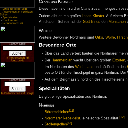
Clans und Kloster
Diese haben sich zu drei Clans zusammengeschlos
-
Links auf diese Seite
-
Änderungen an verlinkten
Seiten
Zudem gibt es ein großes
Innos-Kloster
. Auf einem B
-
Spezialseiten
-
Druckversion
An diesem Schrein ist der
Gott
Innos
den
Menschen
e
-
Permanenter Link
Weitere
Weitere Bewohner Nordmars sind
Orks
,
Wölfe
,
Hirsch
Besondere Orte
Suchen nach:
Über das Land verteilt bauten die Nordmarer mehr
In Partnerschaft mit
Der
Hammerclan
wacht über den großen
Erzofen
,
Amazon.de
Im Nordosten des
Wolfsclans
und südöstlich des
beste Ort für die Hirschjagd in ganz Nordmar. Der
Auf dem Bergmassiv nördlich des Hirschfelsens
Suchen nach:
Spezialitäten
In Partnerschaft mit Google
Es gibt einige Spezialitäten aus Nordmar.
Nahrung
[11]
Bärenschinken
[12]
Nordmarer Nebelgeist
, eine echte Spezialität.
[13]
Stollengrollen