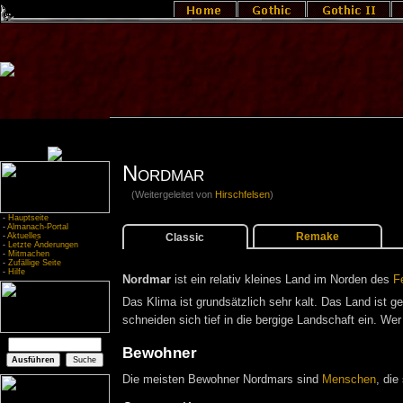
Nordmar
(Weitergeleitet von
Hirschfelsen
)
-
Hauptseite
-
Almanach-Portal
Remake
Classic
-
Aktuelles
-
Letzte Änderungen
-
Mitmachen
-
Zufällige Seite
-
Hilfe
Nordmar
ist ein relativ kleines Land im Norden des
F
Das Klima ist grundsätzlich sehr kalt. Das Land ist 
schneiden sich tief in die bergige Landschaft ein. Wer
Bewohner
Die meisten Bewohner Nordmars sind
Menschen
, die