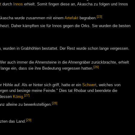
t
durch
Innos
erhielt. Somit fingen diese an, Akascha zu folgen und Innos
[23]
 Akascha wurde zusammen mit einem
Artefakt
begraben.
eizt. Daher kämpften sie für Innos gegen die Orks. Sie wurden die besten
n, wurden in Grabhöhlen bestattet. Der Rest wurde schon lange vergessen.
Wer auch immer die Ahnensteine in die Ahnengräber zurückbrachte, erhielt
[26]
 lange ein, dass sie ihre Bedeutung vergessen hatten.
Höhle auf. Als er hinter sich griff, hatte er ein
Schwert
, welches von
rgen und besiege meine Feinde." Dies tat Rhobar und beendete die
[27]
e dessen
König
.
[28]
nz alleine zu bewerkstelligen.
[29]
zten das Land.