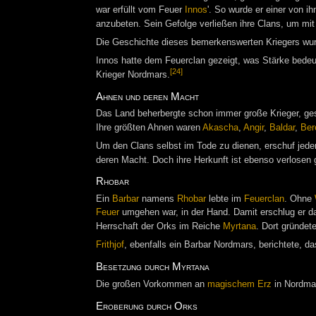
war erfüllt vom Feuer
Innos
'. So wurde er einer von 
anzubeten. Sein Gefolge verließen ihre Clans, um mit
Die Geschichte dieses bemerkenswerten Kriegers wu
Innos hatte dem Feuerclan gezeigt, was Stärke bedeu
[24]
Krieger Nordmars.
Ahnen und deren Macht
Das Land beherbergte schon immer große Krieger, ge
Ihre größten Ahnen waren
Akascha
,
Angir
,
Baldar
,
Ber
Um den Clans selbst im Tode zu dienen, erschuf jede
deren Macht. Doch ihre Herkunft ist ebenso verlosen 
Rhobar
Ein
Barbar
namens
Rhobar
lebte im
Feuerclan
. Ohne
Feuer
umgehen war, in der Hand. Damit erschlug er d
Herrschaft der Orks im Reiche
Myrtana
. Dort gründet
Frithjof
, ebenfalls ein Barbar Nordmars, berichtete, 
Besetzung durch Myrtana
Die großen Vorkommen an
magischem Erz
in Nordma
Eroberung durch Orks