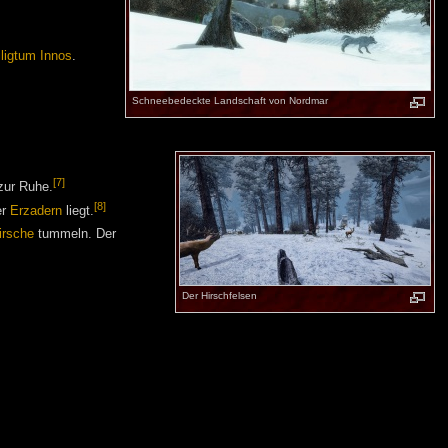
ligtum Innos
.
Schneebedeckte Landschaft von Nordmar
[7]
 zur Ruhe.
[8]
er
Erzadern
liegt.
irsche
tummeln. Der
Der Hirschfelsen