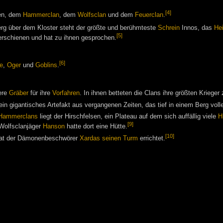
[4]
sen, dem
Hammerclan
, dem
Wolfsclan
und dem
Feuerclan
.
erg über dem Kloster steht der größte und berühmteste
Schrein
Innos, das
Hei
[5]
rschienen und hat zu ihnen gesprochen.
[6]
e
,
Oger
und
Goblins
.
ere
Gräber
für ihre
Vorfahren
. In ihnen betteten die Clans ihre größten Krieger
 ein gigantisches Artefakt aus vergangenen Zeiten, das tief in einem Berg voll
Hammerclans
liegt der Hirschfelsen, ein Plateau auf dem sich auffällig viele
H
[9]
 Wolfsclanjäger
Hanson
hatte dort eine Hütte.
[10]
 hat der Dämonenbeschwörer
Xardas
seinen Turm
errichtet.