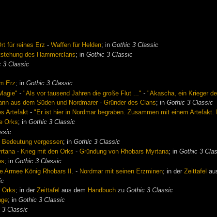
rt für reines Erz
-
Waffen für Helden
; in
Gothic 3 Classic
tstehung des Hammerclans
; in
Gothic 3 Classic
c 3 Classic
em Erz
; in
Gothic 3 Classic
Magie"
-
"Als vor tausend Jahren die große Flut ..."
-
"Akascha, ein Krieger des
ann aus dem Süden und Nordmarer
-
Gründer des Clans
; in
Gothic 3 Classic
s Artefakt
-
"Er ist hier in Nordmar begraben. Zusammen mit einem Artefakt. E
ie Orks
; in
Gothic 3 Classic
ssic
-
Bedeutung vergessen
; in
Gothic 3 Classic
yrtana
-
Krieg mit den Orks
-
Gründung von Rhobars Myrtana
; in
Gothic 3 Cla
es
; in
Gothic 3 Classic
e Armee König Rhobars II.
-
Nordmar mit seinen Erzminen
; in der
Zeittafel
au
ic
e Orks
; in der
Zeittafel
aus dem
Handbuch
zu
Gothic 3 Classic
nge
; in
Gothic 3 Classic
 3 Classic