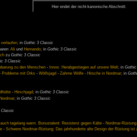
Hier en­det der nicht-ka­no­ni­sche Ab­schnitt.
 verlaufen
; in
Gothic 3 Classic
baren:
Ali
und
Hernando
; in
Gothic 3 Classic
ch
zu
Gothic 3 Classic
ic 3 Classic
nbarung zu den Menschen
-
Innos: Herabgestiegen auf unsere Welt
; in
Gothic
-
Probleme mit Orks
-
Wölfsjagd
-
Zahme Wölfe
-
Hirsche in Nordmar
; in
Goth
dhütte
-
Hirschjagd
; in
Gothic 3 Classic
 Nordmar
; in
Gothic 3 Classic
 Classic
r auch tagelang warm. Bonustalent: Resistenz gegen Kälte
-
Nordmar-Rüstung: 
te
-
Schwere Nordmar-Rüstung: Das jahrhunderte alte Design der Rüstung ist z