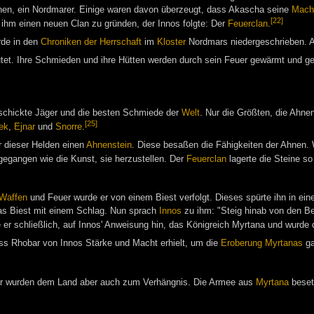
ihnen, ein Nordmarer. Einige waren davon überzeugt, dass Akascha seine
Mach
[22]
 ihm einen neuen Clan zu gründen, der Innos folgte: Der
Feuerclan
.
rde in den
Chroniken der Herrschaft
im
Kloster
Nordmars niedergeschrieben.
tet. Ihre Schmieden und ihre Hütten werden durch sein Feuer gewärmt und geh
schickte Jäger und die besten Schmiede der
Welt
. Nur die Größten, die Ahne
[25]
ek
,
Ejnar
und
Snorre
.
r dieser Helden einen
Ahnenstein
. Diese besaßen die Fähigkeiten der Ahnen. 
gegangen wie die Kunst, sie herzustellen. Der
Feuerclan
lagerte die Steine so
Waffen
und Feuer wurde er von einem Biest verfolgt. Dieses spürte ihn in einer 
as Biest mit einem Schlag. Nun sprach
Innos
zu ihm: "Steig hinab von den Be
e er schließlich, auf Innos' Anweisung hin, das Königreich Myrtana und wurd
dass Rhobar von Innos Stärke und Macht erhielt, um die
Eroberung Myrtanas
ga
r wurden dem Land aber auch zum Verhängnis. Die Armee aus
Myrtana
beset