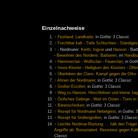
Einzelnachweise
↑
Festland: Landkarte
; in
Gothic 3 Classic
↑
Furchtbar kalt
-
Tiefe Schluchten
-
Ständiges
↑
- Nordmarer:
Kerth
,
Ingvar
und
Hanson
- Bar
-
Bewohner des Nordens: Barbaren
; im
Handbu
↑
Hammerclan
-
Wolfsclan
-
Feuerclan
; in
Goth
↑
Innos-Kloster
-
Heiligtum des Klosters
-
Offe
↑
Überleben der Clans: Kampf gegen die Orks
↑
Ahnen der Nordmarer
; in
Gothic 3 Classic
↑
Großer Erzofen
; in
Gothic 3 Classic
↑
Weg zu Hanson, Hirschfelsen und kleine Jag
↑
Östliches Gebirge
-
Weit im Osten
-
Turm in
↑
Bärenschinken
; in
Gothic 3 Classic
↑
Rezept für Nordmarer Nebelgeist
; in
Gothic 3
↑
Rezept für Stollengrollen
; in
Gothic 3 Classic
↑
Leichte Nordmar-Rüstung: ... hält den Träge
Angriffe ab. Bonustalent: Resistenz gegen Käl
Classic