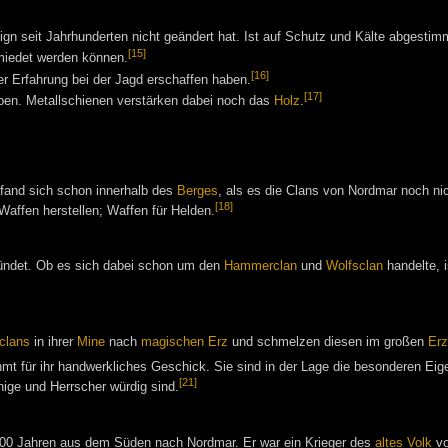
ign seit Jahrhunderten nicht geändert hat. Ist auf Schutz und Kälte abgestim
[15]
miedet werden können.
[16]
er Erfahrung bei der Jagd erschaffen haben.
[17]
ben. Metallschienen verstärken dabei noch das
Holz
.
fand sich schon innerhalb des
Berges
, als es die Clans von Nordmar noch ni
[18]
 Waffen herstellen; Waffen für Helden.
ründet. Ob es sich dabei schon um den
Hammerclan
und
Wolfsclan
handelte, i
clans
in ihrer
Mine
nach
magischen Erz
und schmelzen diesen im großen
Erz
mt für ihr handwerkliches Geschick. Sie sind in der Lage die besonderen 
[21]
nige und Herrscher würdig sind.
000 Jahren aus dem Süden nach Nordmar. Er war ein Krieger des
altes Volk
v