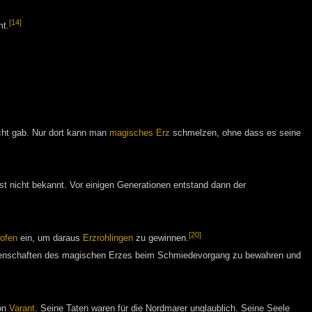
[14]
mt.
cht gab. Nur dort kann man
magisches Erz
schmelzen, ohne dass es seine
st nicht bekannt. Vor einigen Generationen entstand dann der
[20]
ofen
ein, um daraus
Erzrohlingen
zu gewinnen.
Eigenschaften des magischen Erzes beim Schmiedevorgang zu bewahren und
on
Varant
. Seine Taten waren für die Nordmarer unglaublich. Seine Seele