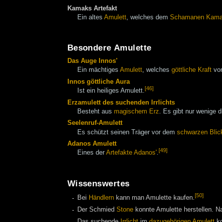
Kamaks Artefakt
Ein altes
Amulett
, welches dem
Schamanen
Kam
Besondere Amulette
Das Auge Innos'
Ein mächtiges
Amulett
, welches
göttliche Kraft
vo
Innos göttliche Aura
[46]
Ist ein heiliges Amulett.
Erzamulett des suchenden Irrlichts
Besteht aus
magischem Erz
. Es gibt nur wenige 
Seelenruf-Amulett
Es schützt seinen Träger vor dem
schwarzen Blic
Adanos Amulett
[49]
Eines der
Artefakte Adanos'
.
Wissenswertes
[50]
Bei
Händlern
kann man Amulette kaufen.
Der Schmied
Stone
konnte Amulette herstellen. 
Das suchende
Irrlicht
im
dazugehörigen Amulett
ko