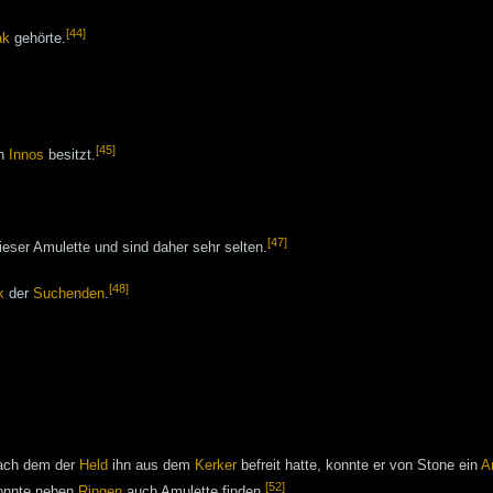
[44]
ak
gehörte.
[45]
n
Innos
besitzt.
[47]
dieser Amulette und sind daher sehr selten.
[48]
k
der
Suchenden
.
Nach dem der
Held
ihn aus dem
Kerker
befreit hatte, konnte er von Stone ein
A
[52]
nnte neben
Ringen
auch Amulette finden.