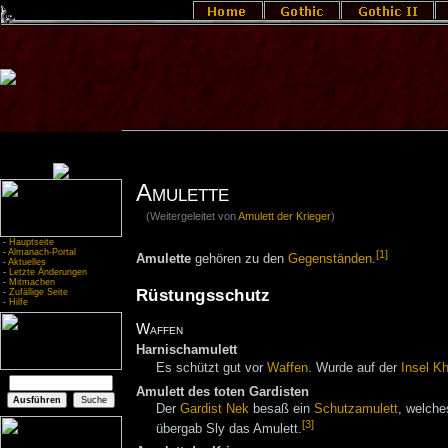
Amulette
(Weitergeleitet von
Amulett der Krieger
)
-
Hauptseite
-
Almanach-Portal
[1]
Amulette
gehören zu den
Gegenständen
.
-
Aktuelles
-
Letzte Änderungen
-
Mitmachen
Rüstungsschutz
-
Zufällige Seite
-
Hilfe
Waffen
Harnischamulett
Es schützt gut vor
Waffen
. Wurde auf der
Insel Kh
Amulett des toten Gardisten
Der
Gardist
Nek
besaß ein
Schutzamulett
, welche
[3]
übergab Sly das Amulett.