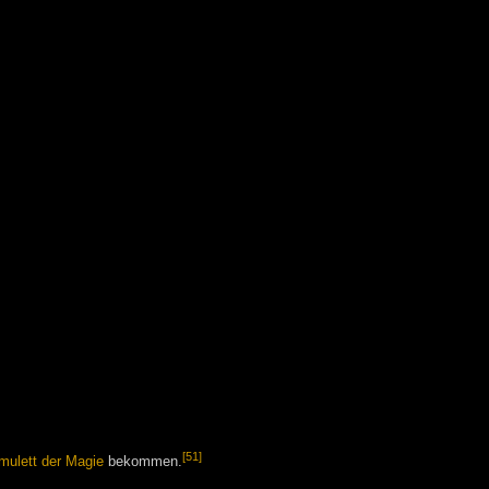
[51]
mulett der Magie
bekommen.