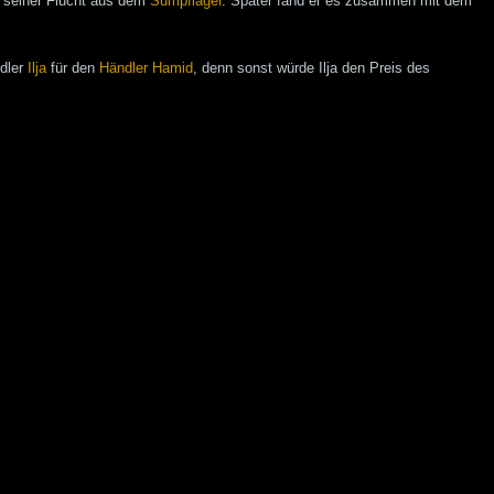
i seiner Flucht aus dem
Sumpflager
. Später fand er es zusammen mit dem
dler
Ilja
für den
Händler
Hamid
, denn sonst würde Ilja den Preis des