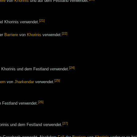
iere
von
Khorinis
und auf dem Festland verwendet.
[21]
sel Khorinis verwendet.
[22]
der
Barriere
von
Khorinis
verwendet.
[24]
 Khorinis und dem Festland verwendet.
[25]
lern
von
Jharkendar
verwendet.
[26]
 Festland verwendet.
[27]
horinis und dem Festland verwendet.