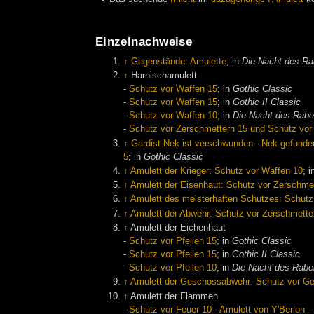
Einzelnachweise
↑
Gegenstände: Amulette
; in
Die Nacht des R
↑
Harnischamulett
-
Schutz vor Waffen 15
; in
Gothic Classic
-
Schutz vor Waffen 15
; in
Gothic II Classic
-
Schutz vor Waffen 10
; in
Die Nacht des Rab
-
Schutz vor Zerschmettern 15 und Schutz vor
↑
Gardist Nek ist verschwunden
-
Nek gefunden
5
; in
Gothic Classic
↑
Amulett der Krieger: Schutz vor Waffen 10
; 
↑
Amulett der Eisenhaut: Schutz vor Zerschme
↑
Amulett des meisterhaften Schutzes: Schutz
↑
Amulett der Abwehr: Schutz vor Zerschmette
↑
Amulett der Eichenhaut
-
Schutz vor Pfeilen 15
; in
Gothic Classic
-
Schutz vor Pfeilen 15
; in
Gothic II Classic
-
Schutz vor Pfeilen 10
; in
Die Nacht des Rabe
↑
Amulett der Geschossabwehr: Schutz vor G
↑
Amulett der Flammen
-
Schutz vor Feuer 10
-
Amulett von Y'Berion
-