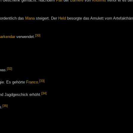
um Geschenk gemacht. Nachdem
Fall
der
Barriere
von
Khorinis
verlor er es be
 ordentlich das
Mana
steigert. Der
Held
besorgte das Amulett vom Artefakthän
[30]
arkendar
verwendet.
[32]
was.
[33]
gie. Es gehörte
Franco
.
[34]
nd Jagdgeschick erhöht.
[35]
e.