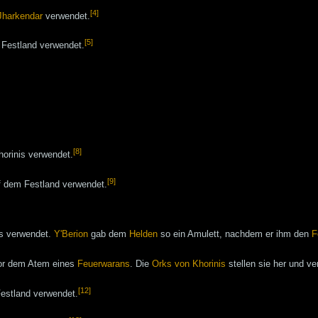
[4]
Jharkendar
verwendet.
[5]
 Festland verwendet.
[8]
horinis verwendet.
[9]
f dem Festland verwendet.
is verwendet.
Y'Berion
gab dem
Helden
so ein Amulett, nachdem er ihm den
F
vor dem Atem eines
Feuerwarans
. Die
Orks von Khorinis
stellen sie her und v
[12]
Festland verwendet.