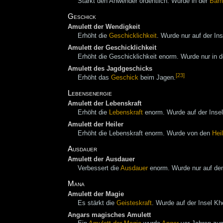
Stärkt den Anwender ordentlich. Wurde in der
Barr
Geschick
Amulett der Wendigkeit
Erhöht die
Geschicklichkeit
. Wurde nur auf der In
Amulett der Geschicklichkeit
Erhöht die Geschicklichkeit enorm. Wurde nur in 
Amulett des Jagdgeschicks
[23]
Erhöht das
Geschick
beim Jagen.
Lebensenergie
Amulett der Lebenskraft
Erhöht die
Lebenskraft
enorm. Wurde auf der Insel
Amulett der Heiler
Erhöht die Lebenskraft enorm. Wurde von den
Hei
Ausdauer
Amulett der Ausdauer
Verbessert die
Ausdauer
enorm. Wurde nur auf den
Mana
Amulett der Magie
Es stärkt die
Geisteskraft
. Wurde auf der Insel K
Angars magisches Amulett