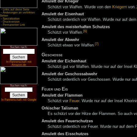
Amulett der Krieger
Schützt vor Waffen. Wurde von den
Kriegern
von
-
Links auf diese Seite
-
Änderungen an verlinkten
Amulett der Eisenhaut
Seiten
-
Spezialseiten
Schützt ordentlich vor Waffen. Wurde nur auf dem
-
Druckversion
-
Permanenter Link
Amulett des meisterhaften Schutzes
[6]
Schützt vor Waffen.
Amulett der Abwehr
[7]
Schützt etwas vor Waffen.
Suchen nach:
Geschosse
Amulett der Eichenhaut
In Partnerschaft mit
Amazon.de
Schützt gut vor Waffen. Wurde nur auf der Insel K
Amulett der Geschossabwehr
Schützt ordentlich vor Geschossen. Wurde nur au
Suchen nach:
Feuer und Eis
Amulett der Flammen
In Partnerschaft mit Google
Schützt vor
Feuer
. Wurde nur auf der Insel Khorin
Orkischer Talisman
Es schützt vor der Hitze der Flammen. So auch 
Amulett des Feuerschutzes
Schützt ordentlich vor Feuer. Wurde nur auf dem 
Amulett des Eisschutzes