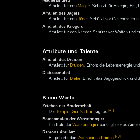
Magieramulett
Amulett für den
Magier
. Schützt für Energie, Eis,
Amulett des Jägers
Amulett für den
Jäger
. Schützt vor Geschossen un
Amulett des Kriegers
Amulett für den Krieger. Schützt vor Waffen und e
Attribute und Talente
Amulett des Druiden
Amulett für
Druiden
. Erhöht die Lebensenergie un
Diebesamulett
Amulett für
Diebe
. Erhöht das Jagdgeschick und 
Keine Werte
Zeichen der Bruderschaft
[41]
Der
Templer
Gor Na Bar
trägt es.
Botenamulett der Wassermagier
Ein Bote der
Wassermagier
benötigt dieses Amulet
Ramons Amulett
[43]
Es gehörte dem
Assassinen
Ramon
.