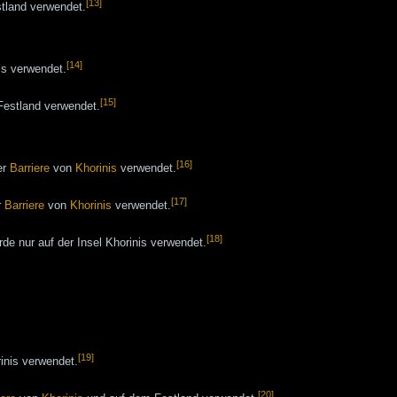
[13]
tland verwendet.
[14]
is verwendet.
[15]
Festland verwendet.
[16]
er
Barriere
von
Khorinis
verwendet.
[17]
r
Barriere
von
Khorinis
verwendet.
[18]
de nur auf der Insel Khorinis verwendet.
[19]
inis verwendet.
[20]