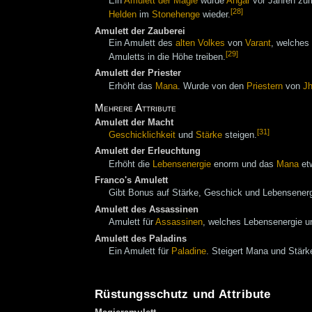
Ein
Amulett der Magie
wurde
Angar
vor Jahren z
[28]
Helden
im
Stonehenge
wieder.
Amulett der Zauberei
Ein Amulett des
alten Volkes
von
Varant
, welches
[29]
Amuletts in die Höhe treiben.
Amulett der Priester
Erhöht das
Mana
. Wurde von den
Priestern
von
Jh
Mehrere Attribute
Amulett der Macht
[31]
Geschicklichkeit
und
Stärke
steigen.
Amulett der Erleuchtung
Erhöht die
Lebensenergie
enorm und das
Mana
et
Franco's Amulett
Gibt Bonus auf Stärke, Geschick und Lebensener
Amulett des Assassinen
Amulett für
Assassinen
, welches Lebensenergie u
Amulett des Paladins
Ein Amulett für
Paladine
. Steigert Mana und Stärk
Rüstungsschutz und Attribute