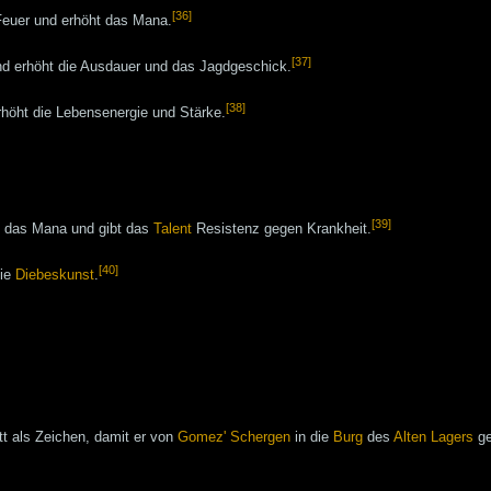
[36]
 Feuer und erhöht das Mana.
[37]
d erhöht die Ausdauer und das Jagdgeschick.
[38]
rhöht die Lebensenergie und Stärke.
[39]
d das Mana und gibt das
Talent
Resistenz gegen Krankheit.
[40]
die
Diebeskunst
.
t als Zeichen, damit er von
Gomez' Schergen
in die
Burg
des
Alten Lagers
ge