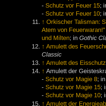
-
Schutz vor Feuer 15
; 
-
Schutz vor Feuer 10
; 
↑
Orkischer Talisman: S
Atem von Feuerwaran!"
und Milten
; in
Gothic Cl
↑
Amulett des Feuersch
Classic
↑
Amulett des Eisschutz
↑
Amulett der Geisteskra
-
Schutz vor Magie 8
; i
-
Schutz vor Magie 15
; 
-
Schutz vor Magie 10
; 
↑
Amulett der Energieab