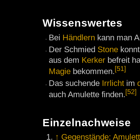
Wissenswertes
Bei
Händlern
kann man Am
Der Schmied
Stone
konnt
aus dem
Kerker
befreit h
[51]
Magie
bekommen.
Das suchende
Irrlicht
im
[52]
auch Amulette finden.
Einzelnachweise
↑
Gegenstände: Amulet