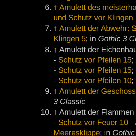
↑
Amulett des meisterha
und Schutz vor Klingen
↑
Amulett der Abwehr: S
Klingen 5
; in
Gothic 3 C
↑
Amulett der Eichenha
-
Schutz vor Pfeilen 15
;
-
Schutz vor Pfeilen 15
;
-
Schutz vor Pfeilen 10
;
↑
Amulett der Geschoss
3 Classic
↑
Amulett der Flammen
-
Schutz vor Feuer 10
-
Meeresklippe
; in
Gothic