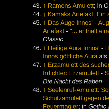
↑
Ramons Amulett
; in
G
↑
Kamaks Artefakt: Ein 
↑
Das Auge Innos'
-
Aug
Artefakt
-
"... enthält ei
Classic
↑
Heilige Aura Innos'
-
H
Innos göttliche Aura
als
↑
Erzamulett des suchen
Irrlichter: Erzamulett
-
S
Die Nacht des Raben
↑
Seelenruf-Amulett: S
Schutzamulett gegen d
Feuermagier
; in
Gothic 