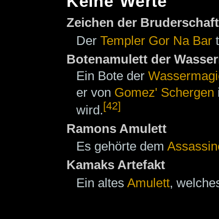
Keine Werte
Zeichen der Bruderschaft
Der
Templer
Gor Na Bar
t
Botenamulett der Wasse
Ein Bote der
Wassermagi
er von
Gomez' Schergen
[42]
wird.
Ramons Amulett
Es gehörte dem
Assassin
Kamaks Artefakt
Ein altes
Amulett
, welch