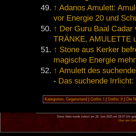
↑
Adanos Amulett: Amulet
vor Energie 20 und Sch
↑
Der Guru Baal Cada
TRÄNKE, AMULETTE u
↑
Stone aus Kerker befr
magische Energie mehr
↑
Amulett des suchenden
-
Das suchende Irrlicht
Kategorien
:
Gegenstand
|
Gothic I
|
Gothic II
|
Die 
Diese Seite wurde zuletzt am 29. Juni 2025 um 19:37 Uhr geä
Über den Got