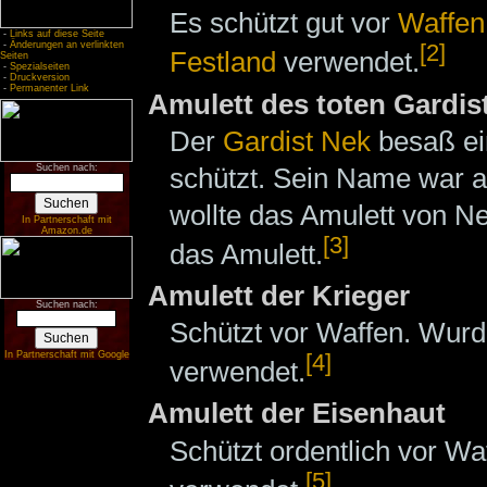
Es schützt gut vor
Waffen
-
Links auf diese Seite
-
Änderungen an verlinkten
[2]
Festland
verwendet.
Seiten
-
Spezialseiten
-
Druckversion
-
Permanenter Link
Amulett des toten Gardis
Der
Gardist
Nek
besaß e
schützt. Sein Name war a
Suchen nach:
wollte das Amulett von N
In Partnerschaft mit
Amazon.de
[3]
das Amulett.
Amulett der Krieger
Suchen nach:
Schützt vor Waffen. Wur
In Partnerschaft mit Google
[4]
verwendet.
Amulett der Eisenhaut
Schützt ordentlich vor W
[5]