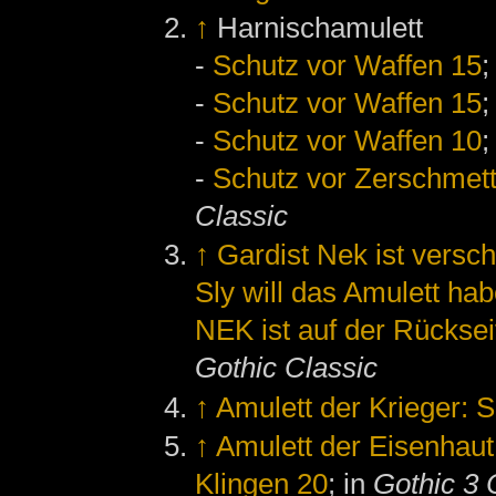
↑
Harnischamulett
-
Schutz vor Waffen 15
;
-
Schutz vor Waffen 15
;
-
Schutz vor Waffen 10
;
-
Schutz vor Zerschmett
Classic
↑
Gardist Nek ist vers
Sly will das Amulett ha
NEK ist auf der Rücksei
Gothic Classic
↑
Amulett der Krieger: 
↑
Amulett der Eisenhaut
Klingen 20
; in
Gothic 3 