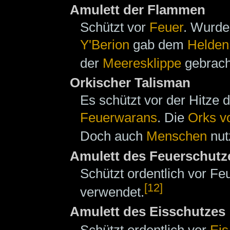
Amulett der Flammen
Schützt vor
Feuer
. Wurde
Y'Berion
gab dem
Helden
der
Meeresklippe
gebracht
Orkischer Talisman
Es schützt vor der Hitze
Feuerwarans
. Die
Orks v
Doch auch
Menschen
nut
Amulett des Feuerschutz
Schützt ordentlich vor F
[12]
verwendet.
Amulett des Eisschutzes
Schützt ordentlich vor
Eis