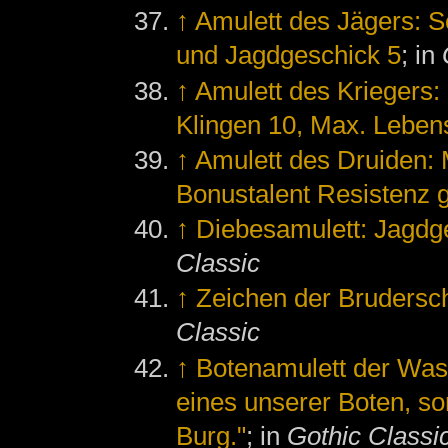
↑
Amulett des Jägers: 
und Jagdgeschick 5
; in
↑
Amulett des Kriegers:
Klingen 10, Max. Leben
↑
Amulett des Druiden:
Bonustalent Resistenz 
↑
Diebesamulett: Jagdg
Classic
↑
Zeichen der Brudersch
Classic
↑
Botenamulett der Wa
eines unserer Boten, so
Burg."
; in
Gothic Classi