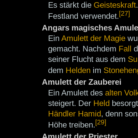
Es stärkt die
Geisteskraft
[27]
Festland verwendet.
Angars magisches Amule
Ein
Amulett der Magie
wu
gemacht. Nachdem
Fall
d
seiner Flucht aus dem
Su
dem
Helden
im
Stonehen
Amulett der Zauberei
Ein Amulett des
alten Vol
steigert. Der
Held
besorgt
Händler
Hamid
, denn son
[29]
Höhe treiben.
Amulett der Priester