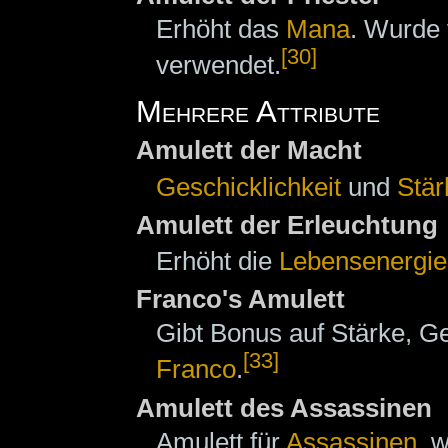
Erhöht das
Mana
. Wurde
[30]
verwendet.
Mehrere Attribute
Amulett der Macht
Geschicklichkeit
und
Stär
Amulett der Erleuchtung
Erhöht die
Lebensenergie
Franco's Amulett
Gibt Bonus auf Stärke, G
[33]
Franco
.
Amulett des Assassinen
Amulett für
Assassinen
, 