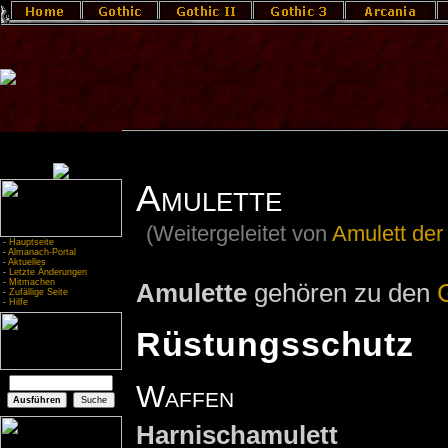
Amulette
(Weitergeleitet von
Amulett der
-
Hauptseite
-
Almanach-Portal
-
Aktuelles
-
Letzte Änderungen
-
Mitmachen
Amulette
gehören zu den
-
Zufällige Seite
-
Hilfe
Rüstungsschutz
Waffen
Harnischamulett