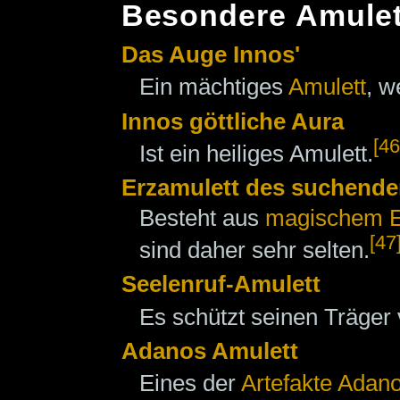
Besondere Amulet
Das Auge Innos'
Ein mächtiges
Amulett
, w
Innos göttliche Aura
[46
Ist ein heiliges Amulett.
Erzamulett des suchenden
Besteht aus
magischem E
[47
sind daher sehr selten.
Seelenruf-Amulett
Es schützt seinen Träger
Adanos Amulett
Eines der
Artefakte Adano