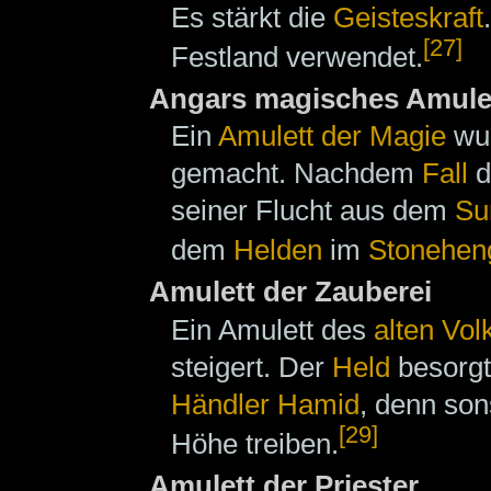
Es stärkt die
Geisteskraft
[27]
Festland verwendet.
Angars magisches Amule
Ein
Amulett der Magie
wu
gemacht. Nachdem
Fall
d
seiner Flucht aus dem
Su
dem
Helden
im
Stonehen
Amulett der Zauberei
Ein Amulett des
alten Vol
steigert. Der
Held
besorgt
Händler
Hamid
, denn son
[29]
Höhe treiben.
Amulett der Priester