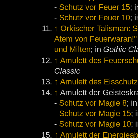
-
Schutz vor Feuer 15
; 
-
Schutz vor Feuer 10
; 
↑
Orkischer Talisman: S
Atem von Feuerwaran!"
und Milten
; in
Gothic Cl
↑
Amulett des Feuersch
Classic
↑
Amulett des Eisschutz
↑
Amulett der Geisteskra
-
Schutz vor Magie 8
; i
-
Schutz vor Magie 15
; 
-
Schutz vor Magie 10
; 
↑
Amulett der Energieab