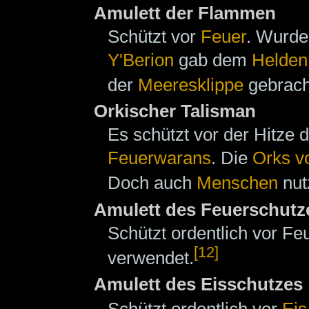
Amulett der Flammen
Schützt vor
Feuer
. Wurde
Y'Berion
gab dem
Helden
der
Meeresklippe
gebracht
Orkischer Talisman
Es schützt vor der Hitze
Feuerwarans
. Die
Orks v
Doch auch
Menschen
nut
Amulett des Feuerschutz
Schützt ordentlich vor F
[12]
verwendet.
Amulett des Eisschutzes
Schützt ordentlich vor
Eis