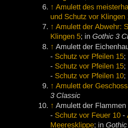
↑
Amulett des meisterha
und Schutz vor Klingen
↑
Amulett der Abwehr: S
Klingen 5
; in
Gothic 3 C
↑
Amulett der Eichenha
-
Schutz vor Pfeilen 15
;
-
Schutz vor Pfeilen 15
;
-
Schutz vor Pfeilen 10
;
↑
Amulett der Geschoss
3 Classic
↑
Amulett der Flammen
-
Schutz vor Feuer 10
-
Meeresklippe
; in
Gothic