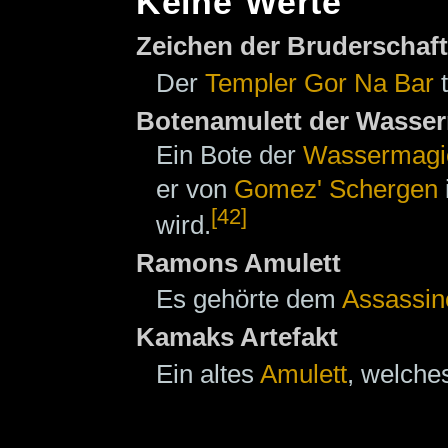
Keine Werte
Zeichen der Bruderschaft
Der
Templer
Gor Na Bar
t
Botenamulett der Wasse
Ein Bote der
Wassermagi
er von
Gomez' Schergen
[42]
wird.
Ramons Amulett
Es gehörte dem
Assassin
Kamaks Artefakt
Ein altes
Amulett
, welch