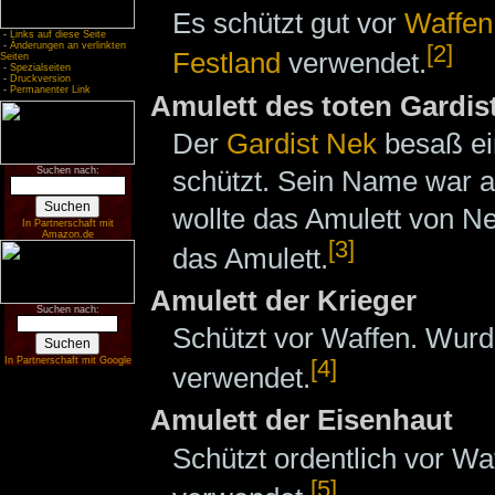
Es schützt gut vor
Waffen
-
Links auf diese Seite
-
Änderungen an verlinkten
[2]
Festland
verwendet.
Seiten
-
Spezialseiten
-
Druckversion
-
Permanenter Link
Amulett des toten Gardis
Der
Gardist
Nek
besaß e
schützt. Sein Name war a
Suchen nach:
wollte das Amulett von N
In Partnerschaft mit
Amazon.de
[3]
das Amulett.
Amulett der Krieger
Suchen nach:
Schützt vor Waffen. Wur
In Partnerschaft mit Google
[4]
verwendet.
Amulett der Eisenhaut
Schützt ordentlich vor W
[5]