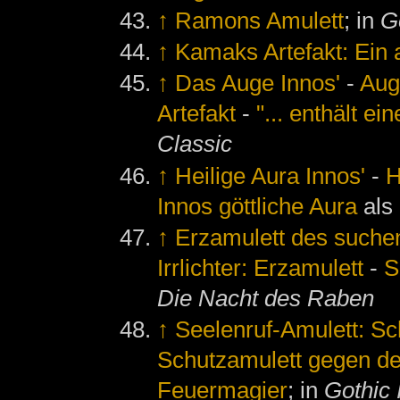
↑
Ramons Amulett
; in
G
↑
Kamaks Artefakt: Ein 
↑
Das Auge Innos'
-
Aug
Artefakt
-
"... enthält ei
Classic
↑
Heilige Aura Innos'
-
H
Innos göttliche Aura
als
↑
Erzamulett des suchen
Irrlichter: Erzamulett
-
S
Die Nacht des Raben
↑
Seelenruf-Amulett: S
Schutzamulett gegen d
Feuermagier
; in
Gothic 