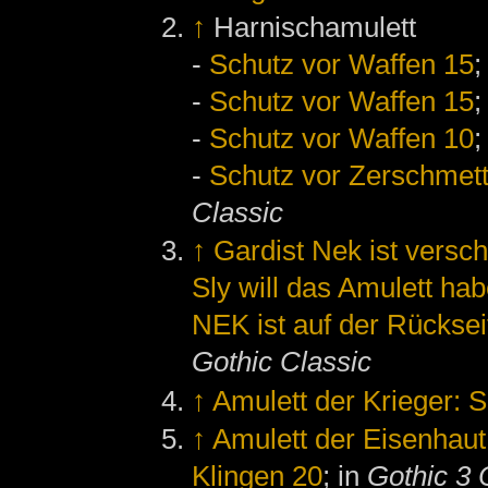
↑
Harnischamulett
-
Schutz vor Waffen 15
;
-
Schutz vor Waffen 15
;
-
Schutz vor Waffen 10
;
-
Schutz vor Zerschmett
Classic
↑
Gardist Nek ist vers
Sly will das Amulett ha
NEK ist auf der Rücksei
Gothic Classic
↑
Amulett der Krieger: 
↑
Amulett der Eisenhaut
Klingen 20
; in
Gothic 3 