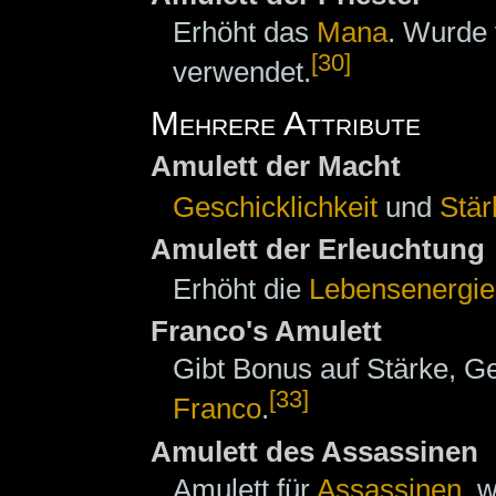
Erhöht das
Mana
. Wurde
[30]
verwendet.
Mehrere Attribute
Amulett der Macht
Geschicklichkeit
und
Stär
Amulett der Erleuchtung
Erhöht die
Lebensenergie
Franco's Amulett
Gibt Bonus auf Stärke, G
[33]
Franco
.
Amulett des Assassinen
Amulett für
Assassinen
, 