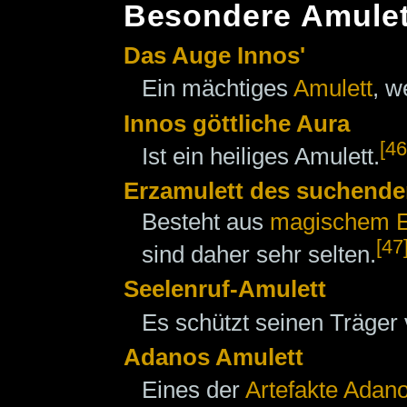
Besondere Amulet
Das Auge Innos'
Ein mächtiges
Amulett
, w
Innos göttliche Aura
[46
Ist ein heiliges Amulett.
Erzamulett des suchenden
Besteht aus
magischem E
[47
sind daher sehr selten.
Seelenruf-Amulett
Es schützt seinen Träger
Adanos Amulett
Eines der
Artefakte Adano