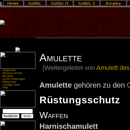
Amulette
(Weitergeleitet von
Amulett des
-
Hauptseite
-
Almanach-Portal
-
Aktuelles
-
Letzte Änderungen
-
Mitmachen
Amulette
gehören zu den
-
Zufällige Seite
-
Hilfe
Rüstungsschutz
Waffen
Harnischamulett