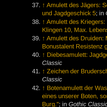
↑
Amulett des Jägers: 
und Jagdgeschick 5
; in
↑
Amulett des Kriegers:
Klingen 10, Max. Leben
↑
Amulett des Druiden:
Bonustalent Resistenz 
↑
Diebesamulett: Jagdg
Classic
↑
Zeichen der Brudersch
Classic
↑
Botenamulett der Wa
eines unserer Boten, so
Burg."
; in
Gothic Classi