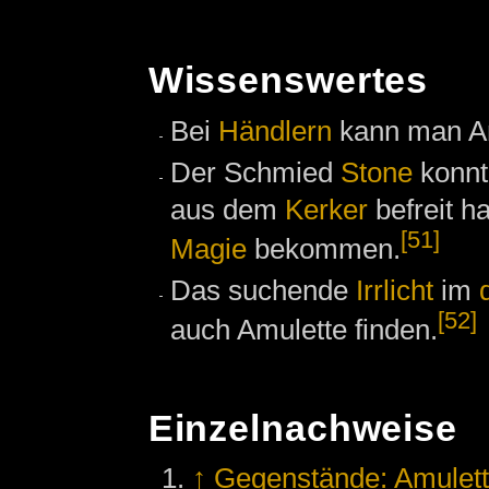
Wissenswertes
Bei
Händlern
kann man Am
Der Schmied
Stone
konnt
aus dem
Kerker
befreit h
[51]
Magie
bekommen.
Das suchende
Irrlicht
im
[52]
auch Amulette finden.
Einzelnachweise
↑
Gegenstände: Amulet