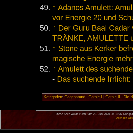
↑
Adanos Amulett: Amulet
vor Energie 20 und Sch
↑
Der Guru Baal Cada
TRÄNKE, AMULETTE u
↑
Stone aus Kerker befr
magische Energie mehr
↑
Amulett des suchenden
-
Das suchende Irrlicht
Kategorien
:
Gegenstand
|
Gothic I
|
Gothic II
|
Die 
Diese Seite wurde zuletzt am 29. Juni 2025 um 19:37 Uhr geä
Über den Got