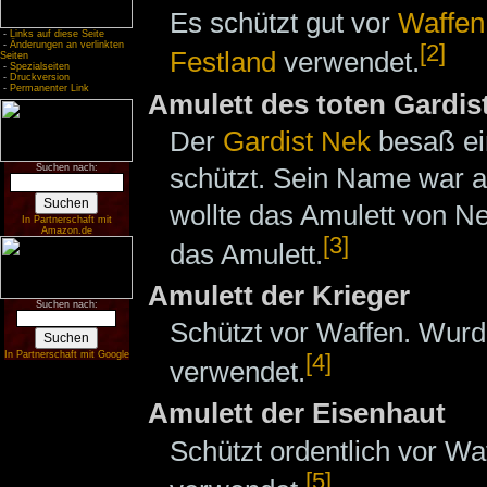
Es schützt gut vor
Waffen
-
Links auf diese Seite
-
Änderungen an verlinkten
[2]
Festland
verwendet.
Seiten
-
Spezialseiten
-
Druckversion
-
Permanenter Link
Amulett des toten Gardis
Der
Gardist
Nek
besaß e
schützt. Sein Name war a
Suchen nach:
wollte das Amulett von N
In Partnerschaft mit
Amazon.de
[3]
das Amulett.
Amulett der Krieger
Suchen nach:
Schützt vor Waffen. Wur
In Partnerschaft mit Google
[4]
verwendet.
Amulett der Eisenhaut
Schützt ordentlich vor W
[5]