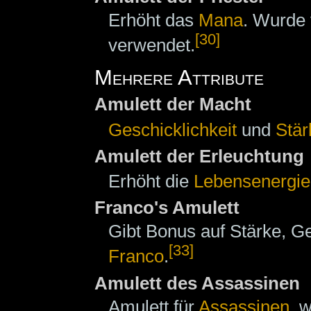
Erhöht das
Mana
. Wurde
[30]
verwendet.
Mehrere Attribute
Amulett der Macht
Geschicklichkeit
und
Stär
Amulett der Erleuchtung
Erhöht die
Lebensenergie
Franco's Amulett
Gibt Bonus auf Stärke, G
[33]
Franco
.
Amulett des Assassinen
Amulett für
Assassinen
, 