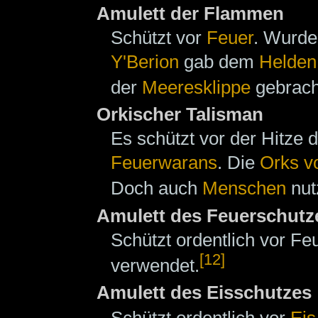
Amulett der Flammen
Schützt vor
Feuer
. Wurde
Y'Berion
gab dem
Helden
der
Meeresklippe
gebracht
Orkischer Talisman
Es schützt vor der Hitze
Feuerwarans
. Die
Orks v
Doch auch
Menschen
nut
Amulett des Feuerschutz
Schützt ordentlich vor F
[12]
verwendet.
Amulett des Eisschutzes
Schützt ordentlich vor
Eis