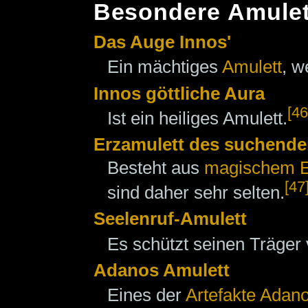
Besondere Amulet
Das Auge Innos'
Ein mächtiges
Amulett
, w
Innos göttliche Aura
[46
Ist ein heiliges Amulett.
Erzamulett des suchenden
Besteht aus
magischem E
[47
sind daher sehr selten.
Seelenruf-Amulett
Es schützt seinen Träger
Adanos Amulett
Eines der
Artefakte Adano