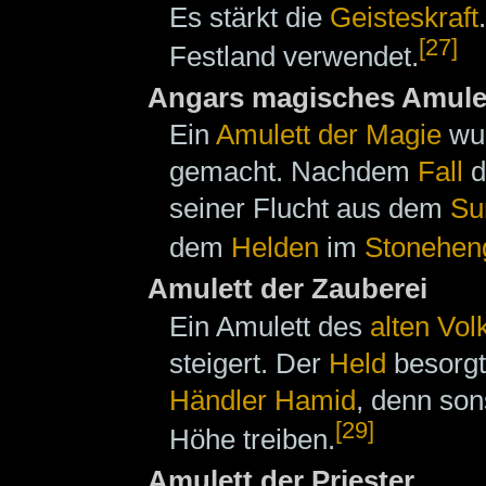
Es stärkt die
Geisteskraft
[27]
Festland verwendet.
Angars magisches Amule
Ein
Amulett der Magie
wu
gemacht. Nachdem
Fall
d
seiner Flucht aus dem
Su
dem
Helden
im
Stonehen
Amulett der Zauberei
Ein Amulett des
alten Vol
steigert. Der
Held
besorgt
Händler
Hamid
, denn son
[29]
Höhe treiben.
Amulett der Priester