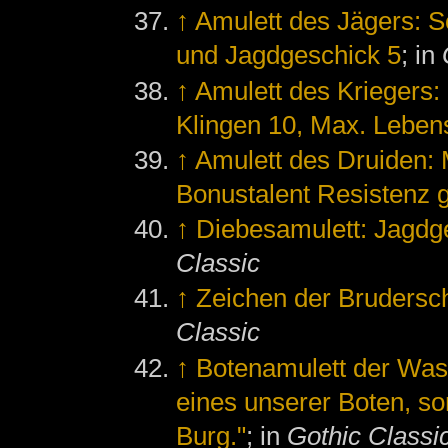
↑
Amulett des Jägers: 
und Jagdgeschick 5
; in
↑
Amulett des Kriegers:
Klingen 10, Max. Leben
↑
Amulett des Druiden:
Bonustalent Resistenz 
↑
Diebesamulett: Jagdg
Classic
↑
Zeichen der Brudersch
Classic
↑
Botenamulett der Wa
eines unserer Boten, so
Burg."
; in
Gothic Classi