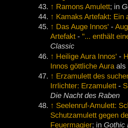
↑
Ramons Amulett
; in
G
↑
Kamaks Artefakt: Ein 
↑
Das Auge Innos'
-
Aug
Artefakt
-
"... enthält ei
Classic
↑
Heilige Aura Innos'
-
H
Innos göttliche Aura
als
↑
Erzamulett des suchen
Irrlichter: Erzamulett
-
S
Die Nacht des Raben
↑
Seelenruf-Amulett: S
Schutzamulett gegen d
Feuermagier
; in
Gothic 