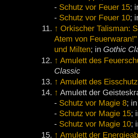
-
Schutz vor Feuer 15
; 
-
Schutz vor Feuer 10
; 
↑
Orkischer Talisman: S
Atem von Feuerwaran!"
und Milten
; in
Gothic Cl
↑
Amulett des Feuersch
Classic
↑
Amulett des Eisschutz
↑
Amulett der Geisteskra
-
Schutz vor Magie 8
; i
-
Schutz vor Magie 15
; 
-
Schutz vor Magie 10
; 
↑
Amulett der Energieab