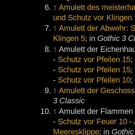
↑
Amulett des meisterha
und Schutz vor Klingen
↑
Amulett der Abwehr: S
Klingen 5
; in
Gothic 3 C
↑
Amulett der Eichenha
-
Schutz vor Pfeilen 15
;
-
Schutz vor Pfeilen 15
;
-
Schutz vor Pfeilen 10
;
↑
Amulett der Geschoss
3 Classic
↑
Amulett der Flammen
-
Schutz vor Feuer 10
-
Meeresklippe
; in
Gothic