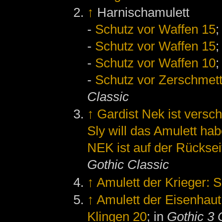
↑
Harnischamulett
-
Schutz vor Waffen 15
;
-
Schutz vor Waffen 15
;
-
Schutz vor Waffen 10
;
-
Schutz vor Zerschmett
Classic
↑
Gardist Nek ist vers
Sly will das Amulett ha
NEK ist auf der Rücksei
Gothic Classic
↑
Amulett der Krieger: 
↑
Amulett der Eisenhaut
Klingen 20
; in
Gothic 3 