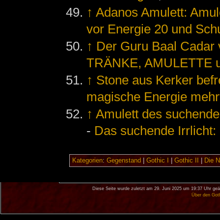
↑
Adanos Amulett: Amulet
vor Energie 20 und Sch
↑
Der Guru Baal Cada
TRÄNKE, AMULETTE u
↑
Stone aus Kerker befr
magische Energie mehr
↑
Amulett des suchenden
-
Das suchende Irrlicht
Kategorien
:
Gegenstand
|
Gothic I
|
Gothic II
|
Die 
Diese Seite wurde zuletzt am 29. Juni 2025 um 19:37 Uhr geä
Über den Got