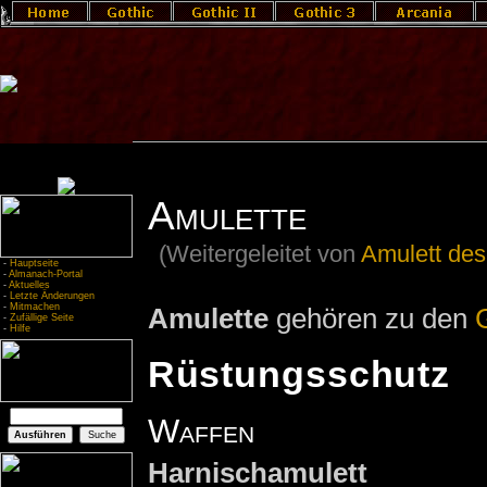
Amulette
(Weitergeleitet von
Amulett de
-
Hauptseite
-
Almanach-Portal
-
Aktuelles
-
Letzte Änderungen
-
Mitmachen
Amulette
gehören zu den
-
Zufällige Seite
-
Hilfe
Rüstungsschutz
Waffen
Harnischamulett