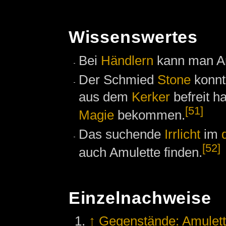
Wissenswertes
Bei
Händlern
kann man Am
Der Schmied
Stone
konnt
aus dem
Kerker
befreit h
[51]
Magie
bekommen.
Das suchende
Irrlicht
im
[52]
auch Amulette finden.
Einzelnachweise
↑
Gegenstände: Amulet