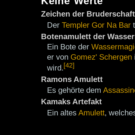
Keine Werte
Zeichen der Bruderschaft
Der
Templer
Gor Na Bar
t
Botenamulett der Wasse
Ein Bote der
Wassermagi
er von
Gomez' Schergen
[42]
wird.
Ramons Amulett
Es gehörte dem
Assassin
Kamaks Artefakt
Ein altes
Amulett
, welch