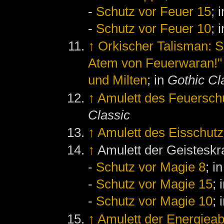
-
Schutz vor Feuer 15
; 
-
Schutz vor Feuer 10
; 
↑
Orkischer Talisman: S
Atem von Feuerwaran!"
und Milten
; in
Gothic Cl
↑
Amulett des Feuersch
Classic
↑
Amulett des Eisschutz
↑
Amulett der Geisteskra
-
Schutz vor Magie 8
; i
-
Schutz vor Magie 15
; 
-
Schutz vor Magie 10
; 
↑
Amulett der Energieab