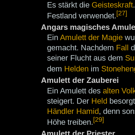
Es stärkt die
Geisteskraft
[27]
Festland verwendet.
Angars magisches Amule
Ein
Amulett der Magie
wu
gemacht. Nachdem
Fall
d
seiner Flucht aus dem
Su
dem
Helden
im
Stonehen
Amulett der Zauberei
Ein Amulett des
alten Vol
steigert. Der
Held
besorgt
Händler
Hamid
, denn son
[29]
Höhe treiben.
Amulett der Priester