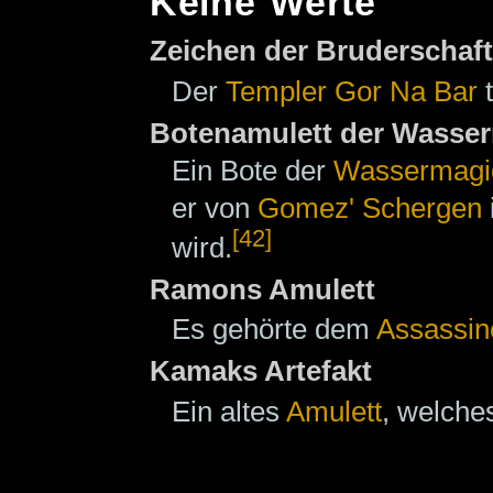
Keine Werte
Zeichen der Bruderschaft
Der
Templer
Gor Na Bar
t
Botenamulett der Wasse
Ein Bote der
Wassermagi
er von
Gomez' Schergen
[42]
wird.
Ramons Amulett
Es gehörte dem
Assassin
Kamaks Artefakt
Ein altes
Amulett
, welch