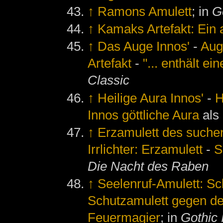
↑
Ramons Amulett
; in
G
↑
Kamaks Artefakt: Ein 
↑
Das Auge Innos'
-
Aug
Artefakt
-
"... enthält ei
Classic
↑
Heilige Aura Innos'
-
H
Innos göttliche Aura
als
↑
Erzamulett des suchen
Irrlichter: Erzamulett
-
S
Die Nacht des Raben
↑
Seelenruf-Amulett: S
Schutzamulett gegen d
Feuermagier
; in
Gothic 