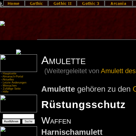
Amulette
(Weitergeleitet von
Amulett des
-
Hauptseite
-
Almanach-Portal
-
Aktuelles
-
Letzte Änderungen
-
Mitmachen
Amulette
gehören zu den
-
Zufällige Seite
-
Hilfe
Rüstungsschutz
Waffen
Harnischamulett