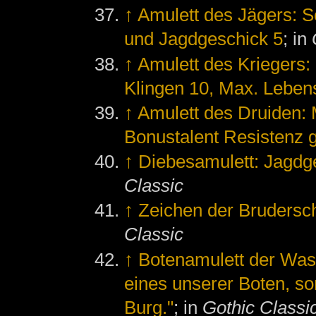
↑
Amulett des Jägers: 
und Jagdgeschick 5
; in
↑
Amulett des Kriegers:
Klingen 10, Max. Leben
↑
Amulett des Druiden:
Bonustalent Resistenz 
↑
Diebesamulett: Jagdg
Classic
↑
Zeichen der Brudersch
Classic
↑
Botenamulett der Wa
eines unserer Boten, so
Burg."
; in
Gothic Classi