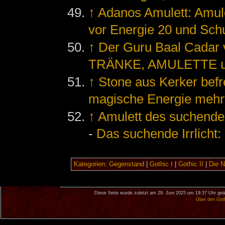
↑
Adanos Amulett: Amulet
vor Energie 20 und Sch
↑
Der Guru Baal Cada
TRÄNKE, AMULETTE u
↑
Stone aus Kerker befr
magische Energie mehr
↑
Amulett des suchenden
-
Das suchende Irrlicht
Kategorien
:
Gegenstand
|
Gothic I
|
Gothic II
|
Die 
Diese Seite wurde zuletzt am 29. Juni 2025 um 19:37 Uhr geä
Über den Got