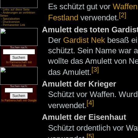
Es schützt gut vor
Waffen
-
Links auf diese Seite
-
Änderungen an verlinkten
[2]
Festland
verwendet.
Seiten
-
Spezialseiten
-
Druckversion
-
Permanenter Link
Amulett des toten Gardis
Der
Gardist
Nek
besaß e
schützt. Sein Name war a
Suchen nach:
wollte das Amulett von N
In Partnerschaft mit
Amazon.de
[3]
das Amulett.
Amulett der Krieger
Suchen nach:
Schützt vor Waffen. Wur
In Partnerschaft mit Google
[4]
verwendet.
Amulett der Eisenhaut
Schützt ordentlich vor W
[5]