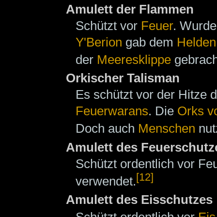
Amulett der Flammen
Schützt vor
Feuer
. Wurde
Y'Berion
gab dem
Helden
der
Meeresklippe
gebracht
Orkischer Talisman
Es schützt vor der Hitze
Feuerwarans
. Die
Orks v
Doch auch
Menschen
nut
Amulett des Feuerschutz
Schützt ordentlich vor F
[12]
verwendet.
Amulett des Eisschutzes
Schützt ordentlich vor
Eis