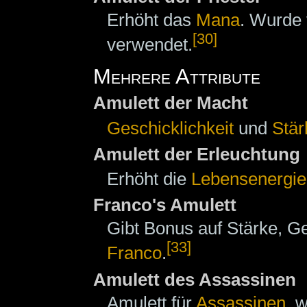
Erhöht das
Mana
. Wurde
[30]
verwendet.
Mehrere Attribute
Amulett der Macht
Geschicklichkeit
und
Stär
Amulett der Erleuchtung
Erhöht die
Lebensenergie
Franco's Amulett
Gibt Bonus auf Stärke, G
[33]
Franco
.
Amulett des Assassinen
Amulett für
Assassinen
, 