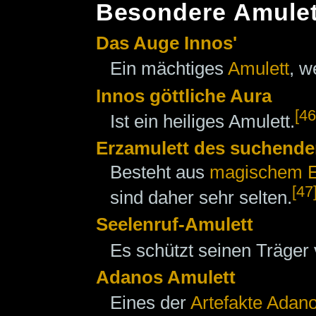
Besondere Amulet
Das Auge Innos'
Ein mächtiges
Amulett
, w
Innos göttliche Aura
[46
Ist ein heiliges Amulett.
Erzamulett des suchenden
Besteht aus
magischem E
[47
sind daher sehr selten.
Seelenruf-Amulett
Es schützt seinen Träger
Adanos Amulett
Eines der
Artefakte Adano