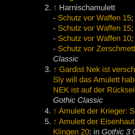
↑
Harnischamulett
-
Schutz vor Waffen 15
;
-
Schutz vor Waffen 15
;
-
Schutz vor Waffen 10
;
-
Schutz vor Zerschmett
Classic
↑
Gardist Nek ist vers
Sly will das Amulett ha
NEK ist auf der Rücksei
Gothic Classic
↑
Amulett der Krieger: 
↑
Amulett der Eisenhaut
Klingen 20
; in
Gothic 3 