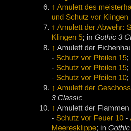
↑
Amulett des meisterha
und Schutz vor Klingen
↑
Amulett der Abwehr: S
Klingen 5
; in
Gothic 3 C
↑
Amulett der Eichenha
-
Schutz vor Pfeilen 15
;
-
Schutz vor Pfeilen 15
;
-
Schutz vor Pfeilen 10
;
↑
Amulett der Geschoss
3 Classic
↑
Amulett der Flammen
-
Schutz vor Feuer 10
-
Meeresklippe
; in
Gothic