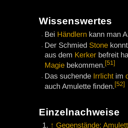
Wissenswertes
Bei
Händlern
kann man Am
Der Schmied
Stone
konnt
aus dem
Kerker
befreit h
[51]
Magie
bekommen.
Das suchende
Irrlicht
im
[52]
auch Amulette finden.
Einzelnachweise
↑
Gegenstände: Amulet